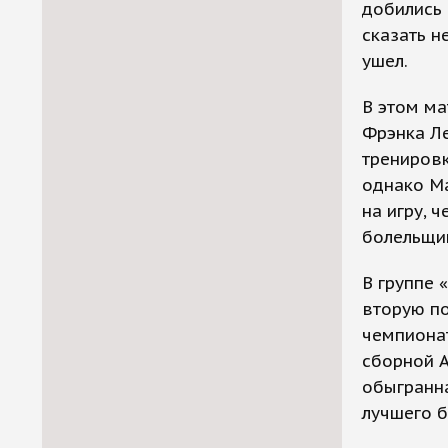
добились 
сказать н
ушел.
В этом ма
Фрэнка Ле
тренировк
однако М
на игру, 
болельщи
В группе 
вторую по
чемпионат
сборной А
обыгранна
лучшего 