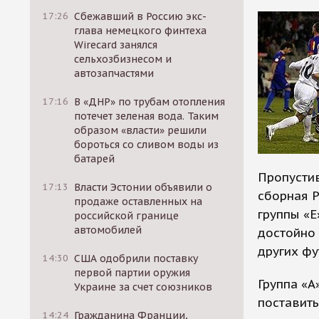
17:26
Сбежавший в Россию экс-
глава немецкого финтеха
Wirecard занялся
сельхозбизнесом и
автозапчастями
17:16
В «ДНР» по трубам отопления
потечет зеленая вода. Таким
образом «власти» решили
бороться со сливом воды из
батарей
Пропустив
17:13
Власти Эстонии объявили о
сборная Р
продаже оставленных на
группы «Е
российской границе
автомобилей
достойно 
других фу
14:30
США одобрили поставку
первой партии оружия
Группа «А
Украине за счет союзников
поставить
14:24
Гражданина Франции,