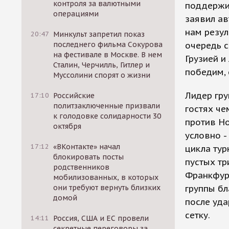
контроля за валютными
поддержив
операциями
заявил ав
нам резул
20:47
Минкульт запретил показ
последнего фильма Сокурова
очередь с
на фестивале в Москве. В нем
Грузией и
Сталин, Черчилль, Гитлер и
победим, 
Муссолини спорят о жизни
Лидер гру
17:10
Российские
политзаключенные призвали
гостях че
к голодовке солидарности 30
против Но
октября
условно -
17:12
«ВКонтакте» начал
цикла тур
блокировать посты
пустых тр
родственников
Франкфурт
мобилизованных, в которых
они требуют вернуть близких
группы бл
домой
после уда
сетку.
14:11
Россия, США и ЕС провели
секретные переговоры за