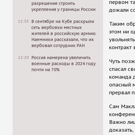
первом т
разрешение строить
укрепления у границы России
дожали со
12:53
В сентябре на Кубе раскрыли
Таким обр
сеть вербовки местных
этом ни о
жителей в российскую армию.
увольнять
Наемники рассказали, что их
вербовал сотрудник РАН
контракт 
22:20
Россия намерена увеличить
Чуть позж
военные расходы в 2024 году
спасал св
почти на 70%
команда д
опасный м
прервал 
Сам Макла
конференц
Важно лиш
доказать,