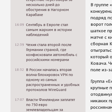
В группе 
несколько дней до
обострения в Нагорном
конкуренц
Карабахе
подряд по
ворот гол
16:09
Сентябрь в Европе стал
самым жарким в истории
шаткое пр
наблюдений
матче с к
сборная К
12:39
Чехия стала второй после
Германии страной, где
отыгратьс
конфисковали автомобиль с
который о
российскими номерами
Ковача. Ч
поле из-з
18:32
В России началась вторая
волна блокировок VPN по
одному из самых
Группа «Е
распространенных и удобных
крупные п
протоколов WireGuard
отодвинул
17:07
Власти Финляндии заплатят
никаких 
по 750 евро
россияна
землевладельцам за