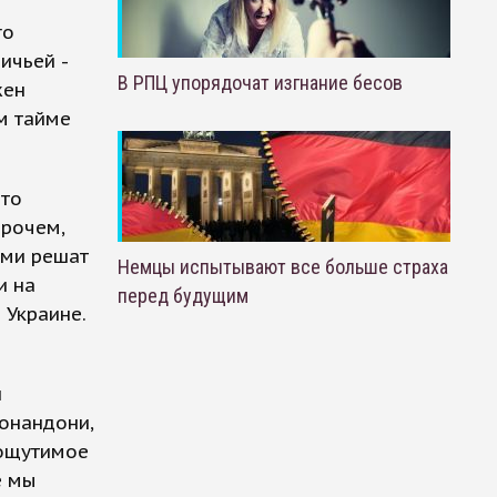
го
ичьей -
В РПЦ упорядочат изгнание бесов
жен
м тайме
что
прочем,
ами решат
Немцы испытывают все больше страха
и на
перед будущим
 Украине.
й
онандони,
 ощутимое
е мы