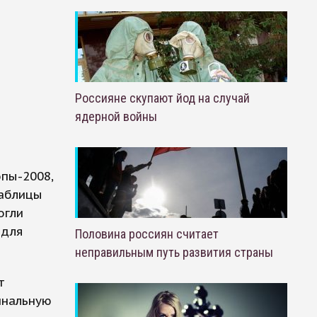
Россияне скупают йод на случай
ядерной войны
пы-2008,
таблицы
огли
 для
Половина россиян считает
неправильным путь развития страны
т
инальную