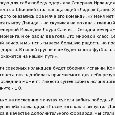
скую для себя победу одержала Северная Ирландия
тча со Швецией стал нападающий «Лидса» Дэвид Хи
орого оказались оба мяча его команды. «У меня нет 
сать игру Дэвида, - не скупился на похвалы главный
еверной Ирландии Лоури Санчес. - Сегодня вечером
момента, и он забил два гола. Это мировой класс. С
й вечер, и мы испытываем большую радость, но пр
лдороги. В нашей группе еще будет много футбола.
окажется на нашем пути».
ти северных ирландцев будет сборная Испании. Ко
гонеса опять добилась приемлемого для себя резул
последний момент: Иньеста сумел забить исландцам
нуте - 1:0.
ько на последних минутах сумели забить победный 
уппы «G» голландцы. «После того как я выпустил Да
а в качестве дополнительного форварда, мы стали 