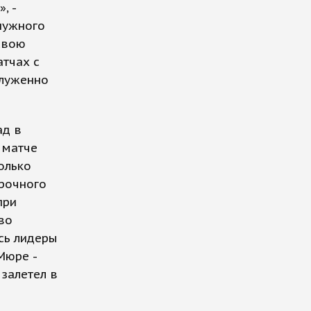
, -
нужного
 свою
атчах с
служенно
ад в
 матче
олько
орочного
при
во
ись лидеры
Мюре -
 залетел в