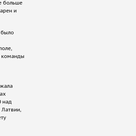
не больше
арен и
 было
поле,
й команды
ржала
ах
0 над
 Латвии,
ету