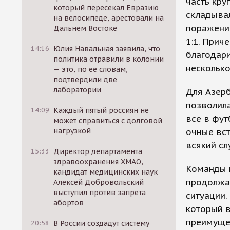
часть кру
который пересекал Евразию
складывал
на велосипеде, арестовали на
поражения
Дальнем Востоке
1:1. Прич
14:16
Юлия Навальная заявила, что
благодари
политика отравили в колонии
несколько
— это, по ее словам,
подтвердили две
лаборатории
Для Азерб
позволила
14:09
Каждый пятый россиян не
все в фу
может справиться с долговой
нагрузкой
очные вст
всякий сл
15:33
Директор департамента
здравоохранения ХМАО,
Команды г
кандидат медицинских наук
продолжа
Алексей Добровольский
выступил против запрета
ситуации.
абортов
который в
преимущес
20:58
В России создадут систему