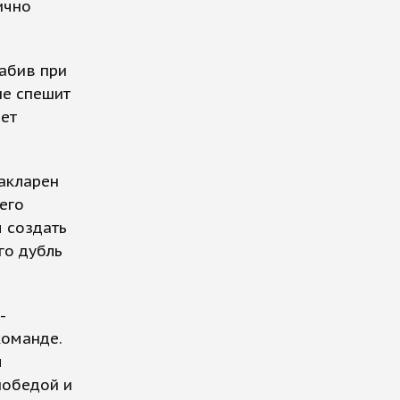
ично
забив при
не спешит
ает
Макларен
его
ы создать
го дубль
-
команде.
м
победой и