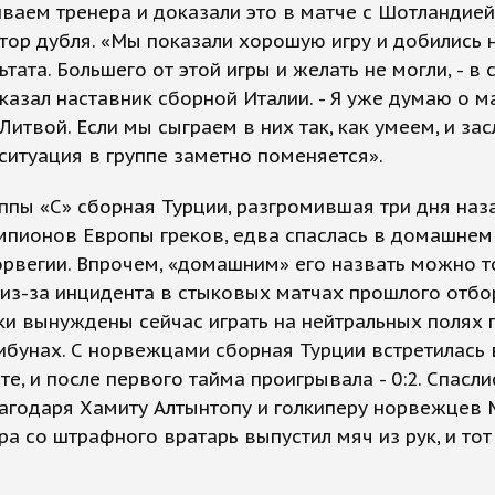
аем тренера и доказали это в матче с Шотландией»
тор дубля. «Мы показали хорошую игру и добились 
ьтата. Большего от этой игры и желать не могли, - в
казал наставник сборной Италии. - Я уже думаю о м
 Литвой. Если мы сыграем в них так, как умеем, и за
ситуация в группе заметно поменяется».
ппы «С» сборная Турции, разгромившая три дня наз
мпионов Европы греков, едва спаслась в домашнем
рвегии. Впрочем, «домашним» его назвать можно т
 из-за инцидента в стыковых матчах прошлого отб
ки вынуждены сейчас играть на нейтральных полях 
ибунах. С норвежцами сборная Турции встретилась 
е, и после первого тайма проигрывала - 0:2. Спасл
агодаря Хамиту Алтынтопу и голкиперу норвежцев 
ра со штрафного вратарь выпустил мяч из рук, и тот