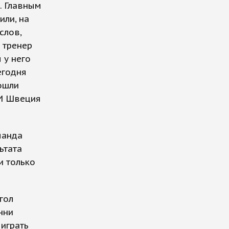
. Главным
ли, на
слов,
 тренер
 у него
егодня
ошли
 И Швеция
манда
ьтата
и только
гол
нни
играть