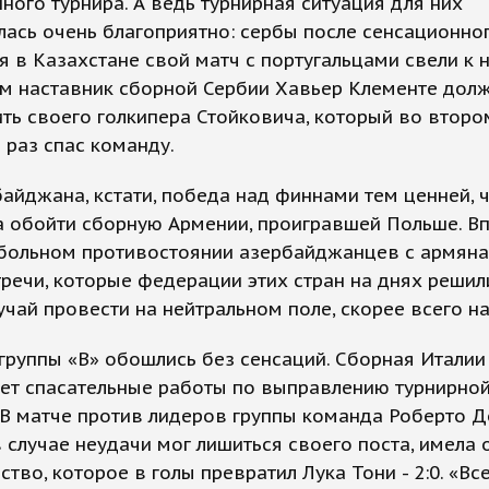
пного турнира. А ведь турнирная ситуация для них
ась очень благоприятно: сербы после сенсационно
 в Казахстане свой матч с португальцами свели к н
ем наставник сборной Сербии Хавьер Клементе дол
ть своего голкипера Стойковича, который во второ
 раз спас команду.
айджана, кстати, победа над финнами тем ценней, 
 обойти сборную Армении, проигравшей Польше. В
тбольном противостоянии азербайджанцев с армян
речи, которые федерации этих стран на днях решил
учай провести на нейтральном поле, скорее всего на
руппы «В» обошлись без сенсаций. Сборная Италии
ет спасательные работы по выправлению турнирно
 В матче против лидеров группы команда Роберто Д
 случае неудачи мог лишиться своего поста, имела
тво, которое в голы превратил Лука Тони - 2:0. «Вс