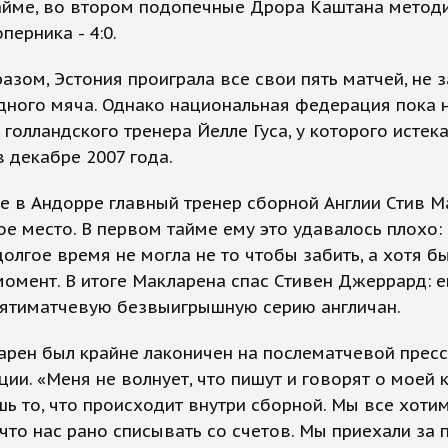
айме, во втором подопечные Дрора Каштана метод
перника - 4:0.
азом, Эстония проиграла все свои пять матчей, не 
дного мяча. Однако национальная федерация пока 
 голландского тренера Йелле Гуса, у которого истек
в декабре 2007 года.
е в Андорре главный тренер сборной Англии Стив 
ое место. В первом тайме ему это удавалось плохо: 
олгое время не могла не то чтобы забить, а хотя б
омент. В итоге Макларена спас Стивен Джеррард: е
пятиматчевую безвыигрышную серию англичан.
рен был крайне лаконичен на послематчевой пресс
ии. «Меня не волнует, что пишут и говорят о моей 
ь то, что происходит внутри сборной. Мы все хоти
 что нас рано списывать со счетов. Мы приехали за 