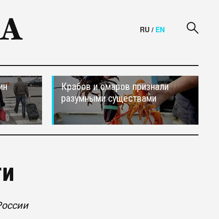
RU
/
EN
ин
Крабов и омаров признали
разумными существами
ти
России