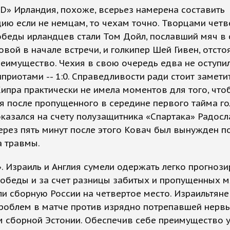
«D» Ирландия, похоже, всерьез намерена составить
ию если не немцам, то чехам точно. Творцами четв
беды ирландцев стали Том Дойл, пославший мяч в 
овой в начале встречи, и голкипер Шей Гивен, отст
еимущество. Чехия в свою очередь едва не оступи
иприотами -- 1:0. Справедливости ради стоит заметит
ипра практически не имела моментов для того, что
я после пропущенного в середине первого тайма го
казался на счету полузащитника «Спартака» Радосл
ерез пять минут после этого Ковач был вынужден п
а травмы.
». Израиль и Англия сумели одержать легко прогноз
обеды и за счет разницы забитых и пропущенных 
и сборную России на четвертое место. Израильтяне
проблем в матче против изрядно потрепавшей нерв
м сборной Эстонии. Обеспечив себе преимущество 