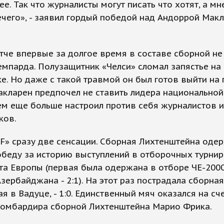
ее. Так что журналисты могут писать что хотят, а м
ечего», - заявил гордый победой над Андоррой Макл
тче впервые за долгое время в составе сборной не
мпарда. Полузащитник «Челси» сломал запястье на
е. Но даже с такой травмой он был готов выйти на 
акларен предпочел не ставить лидера национально
чем еще больше настроил против себя журналистов и
ков.
«F» сразу две сенсации. Сборная Лихтенштейна оде
беду за историю выступлений в отборочных турнир
а Европы (первая была одержана в отборе ЧЕ-200
зербайджана - 2:1). На этот раз пострадала сборная
я в Вадуце, - 1:0. Единственный мяч оказался на сч
бомбардира сборной Лихтенштейна Марио Фрика.