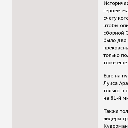
Историче
героем ма
счету кот
чтобы опи
сборной С
было два 
прекрасны
только по
тоже еще 
Еще на пу
Луиса Ара
только в 
на 81-й ми
Также тол
лидеры гр
Куверманс