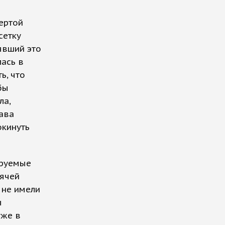
ертой
сетку
оявший это
лась в
ь, что
бы
ла,
ава
окинуть
ируемые
мячей
 не имели
ы
уже в