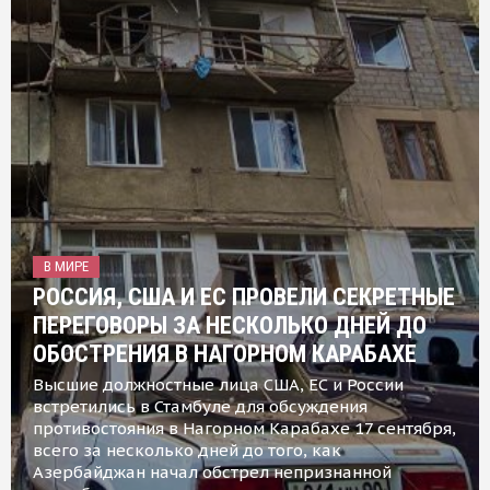
В МИРЕ
РОССИЯ, США И ЕС ПРОВЕЛИ СЕКРЕТНЫЕ
ПЕРЕГОВОРЫ ЗА НЕСКОЛЬКО ДНЕЙ ДО
ОБОСТРЕНИЯ В НАГОРНОМ КАРАБАХЕ
Высшие должностные лица США, ЕС и России
встретились в Стамбуле для обсуждения
противостояния в Нагорном Карабахе 17 сентября,
всего за несколько дней до того, как
Азербайджан начал обстрел непризнанной