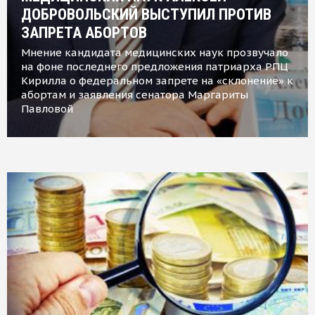
ДОБРОВОЛЬСКИЙ ВЫСТУПИЛ ПРОТИВ
ЗАПРЕТА АБОРТОВ
Мнение кандидата медицинских наук прозвучало
на фоне последнего предложения патриарха РПЦ
Кирилла о федеральном запрете на «склонение» к
абортам и заявления сенатора Маргариты
Павловой