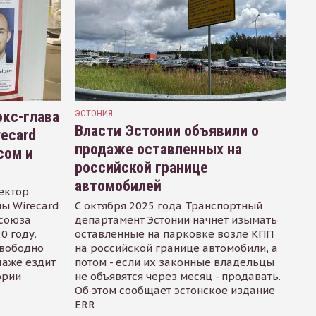
кс-глава
ЭСТОНИЯ
Власти Эстонии объявили о
recard
продаже оставленных на
сом и
российской границе
автомобилей
ектор
ы Wirecard
С октября 2025 года Транспортный
осоюза
департамент Эстонии начнет изымать
0 году.
оставленные на парковке возле КПП
свободно
на российской границе автомобили, а
даже ездит
потом - если их законные владельцы
ории
не объявятся через месяц - продавать.
Об этом сообщает эстонское издание
ERR