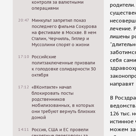
контроля за валютными
родители.
операциями
существен
несоверш
20:47
Минкульт запретил показ
последнего фильма Сокурова
лечение. 
на фестивале в Москве. В нем
лишены ро
Сталин, Черчилль, Гитлер и
"длительн
Муссолини спорят о жизни
заботимся
17:10
Российские
себя сами
политзаключенные призвали
здравоох
к голодовке солидарности 30
октября
законопро
направят 
17:12
«ВКонтакте» начал
блокировать посты
В Росздра
родственников
ведомства
мобилизованных, в которых
они требуют вернуть близких
126 тыс. 
домой
истинное 
можем зас
14:11
Россия, США и ЕС провели
секретные переговоры за