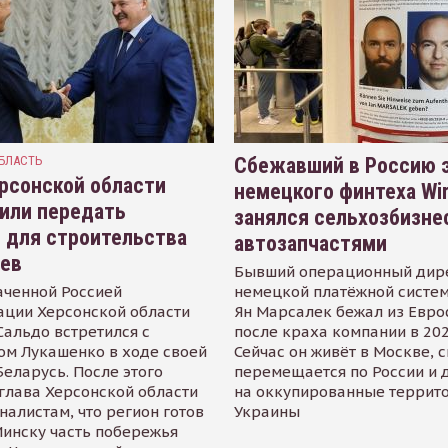
БЛАСТЬ
Сбежавший в Россию э
рсонской области
немецкого финтеха Wi
или передать
занялся сельхозбизне
 для строительства
автозапчастями
иев
Бывший операционный дир
аченной Россией
немецкой платёжной систем
ации Херсонской области
Ян Марсалек бежал из Евр
альдо встретился с
после краха компании в 202
ом Лукашенко в ходе своей
Сейчас он живёт в Москве, 
Беларусь. После этого
перемещается по России и 
глава Херсонской области
на оккупированные террит
налистам, что регион готов
Украины
инску часть побережья