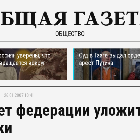
ОБЩЕСТВО
оссиян уверены, что
Суд в Гааге выдал орде
вращается вокруг
арест Путина
26.01.2007 10:41
ет федерации уложит
ки