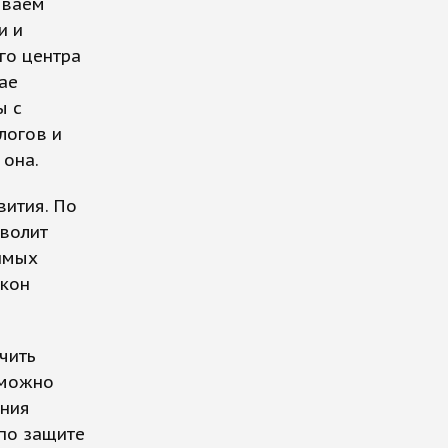
иваем
и и
го центра
ае
ы с
логов и
 она.
ития. По
волит
имых
акон
чить
 можно
ения
 по защите