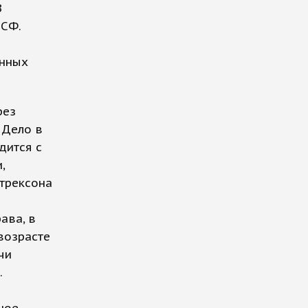
В
 СФ.
онных
рез
 Дело в
дится с
,
лтрексона
ава, в
 возрасте
чи
.