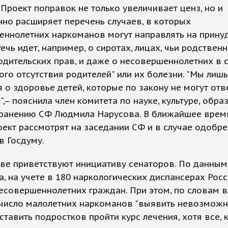
 Проект поправок не только увеличивает ценз, но и
но расширяет перечень случаев, в которых
еннолетних наркоманов могут направлять на прину
Речь идет, например, о сиротах, лицах, чьи родствен
дительских прав, и даже о несовершеннолетних в 
ого отсутствия родителей" или их болезни. "Мы лишь
 о здоровье детей, которые по закону не могут отв
",– пояснила член комитета по науке, культуре, обр
ранению СФ Людмила Нарусова. В ближайшее врем
ект рассмотрят на заседании СФ и в случае одобр
в Госдуму.
ве приветствуют инициативу сенаторов. По данным
, на учете в 180 наркологических диспансерах Росс
несовершеннолетних граждан. При этом, по словам в
число малолетних наркоманов "выявить невозможно
тавить подростков пройти курс лечения, хотя все, к