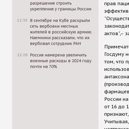
прав паци
разрешение строить
укрепления у границы России
эффектив
"Осуществ
12:53
В сентябре на Кубе раскрыли
законодат
сеть вербовки местных
жителей в российскую армию.
актов",– 
Наемники рассказали, что их
вербовал сотрудник РАН
Примечате
Госдуму н
22:20
Россия намерена увеличить
военные расходы в 2024 году
том, что 
почти на 70%
использов
антаксона
(производ
фармацевт
России на
от 16 до 
признают,
Учитывая,