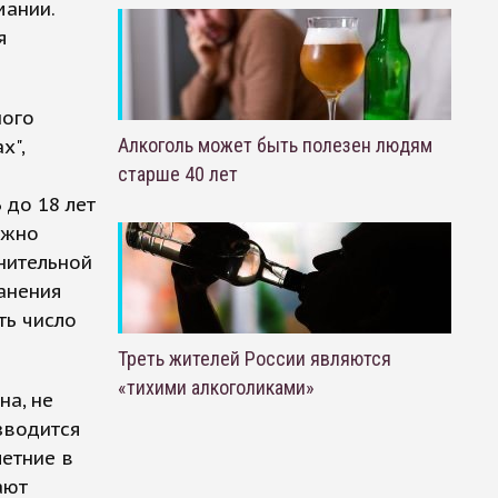
мании.
я
ного
Алкоголь может быть полезен людям
х",
старше 40 лет
 до 18 лет
ожно
снительной
ранения
ть число
Треть жителей России являются
«тихими алкоголиками»
на, не
зводится
летние в
ают