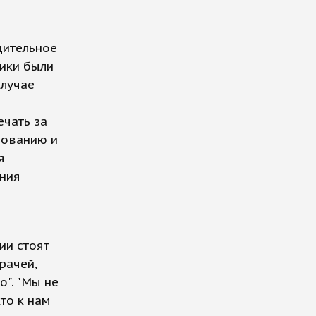
дительное
ники были
случае
ечать за
азованию и
я
ения
ии стоят
рачей,
". "Мы не
то к нам