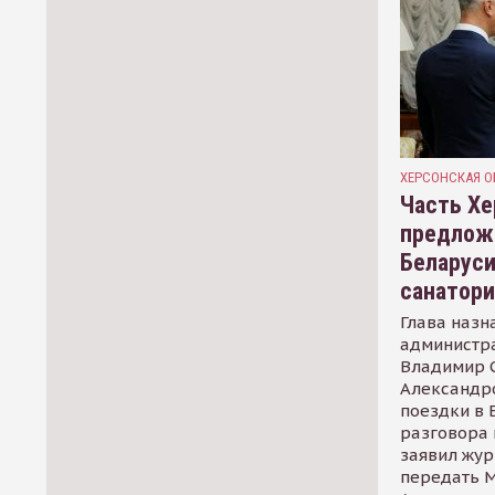
ХЕРСОНСКАЯ О
Часть Хе
предлож
Беларуси
санатор
Глава назн
администр
Владимир С
Александр
поездки в 
разговора 
заявил жур
передать М