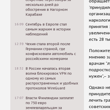
обращает
несколько дней до
'принудил
обострения в Нагорном
организа
Карабахе
наркологи
16:09
Сентябрь в Европе стал
принятия 
самым жарким в истории
увеличени
наблюдений
есть 28 т
12:39
Чехия стала второй после
Германии страной, где
Положите
конфисковали автомобиль с
мнению з
российскими номерами
врачам "л
18:32
В России началась вторая
подростко
волна блокировок VPN по
нужен",– 
одному из самых
распространенных и удобных
Однако не
протоколов WireGuard
принудит
17:07
Власти Финляндии заплатят
лечить гр
по 750 евро
советских
землевладельцам за