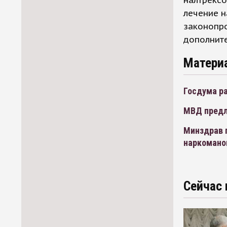
налтрексо
лечение н
законопро
дополните
Матери
Госдума р
МВД предл
Минздрав 
наркомано
Сейчас 