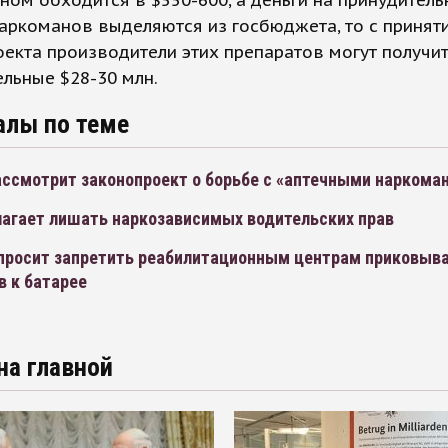
ном обходится в $550-600, а деньги на принудитель
аркоманов выделяются из госбюджета, то с принят
екта производители этих препаратов могут получи
льные $28-30 млн.
алы по теме
ассмотрит законопроект о борьбе с «аптечными наркома
агает лишать наркозависимых водительских прав
просит запретить реабилитационным центрам приковыв
в к батарее
на главной