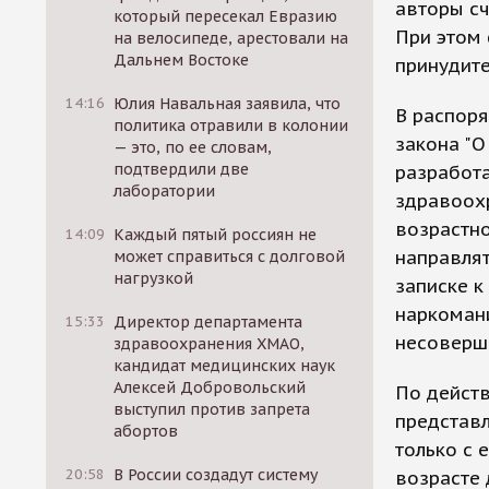
авторы сч
который пересекал Евразию
При этом 
на велосипеде, арестовали на
Дальнем Востоке
принудите
14:16
Юлия Навальная заявила, что
В распоря
политика отравили в колонии
закона "О
— это, по ее словам,
подтвердили две
разработа
лаборатории
здравоохр
возрастн
14:09
Каждый пятый россиян не
направлят
может справиться с долговой
нагрузкой
записке к
наркомани
15:33
Директор департамента
несоверше
здравоохранения ХМАО,
кандидат медицинских наук
Алексей Добровольский
По действ
выступил против запрета
представ
абортов
только с 
20:58
В России создадут систему
возрасте 