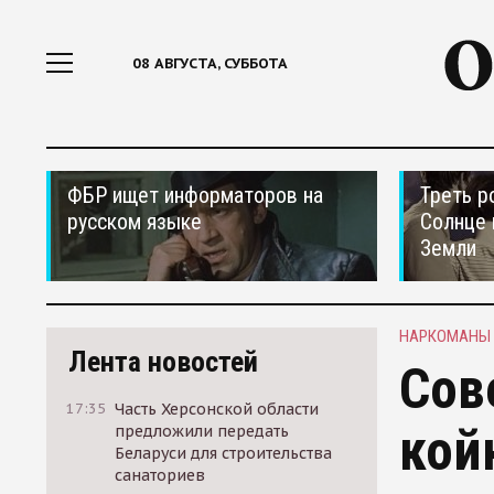
08 АВГУСТА, СУББОТА
ФБР ищет информаторов на
Треть р
русском языке
Солнце 
Земли
НАРКОМАНЫ
Лента новостей
Сов
17:35
Часть Херсонской области
кой
предложили передать
Беларуси для строительства
санаториев