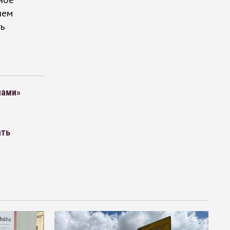
ное
ием
ть
нами»
ать