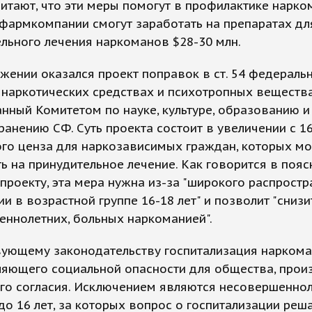
итают, что эти меры помогут в профилактике нарко
фармкомпании смогут заработать на препаратах дл
льного лечения наркоманов $28-30 млн.
жении оказался проект поправок в ст. 54 федераль
 наркотических средствах и психотропных вещества
нный Комитетом по науке, культуре, образованию и
анению СФ. Суть проекта состоит в увеличении с 16
ого ценза для наркозависимых граждан, которых м
ь на принудительное лечение. Как говорится в поя
 проекту, эта мера нужна из-за "широкого распрост
и в возрастной группе 16-18 лет" и позволит "снизи
ннолетних, больных наркоманией".
ующему законодательству госпитализация наркома
ляющего социальной опасности для общества, прои
его согласия. Исключением являются несовершенно
до 16 лет, за которых вопрос о госпитализации реш