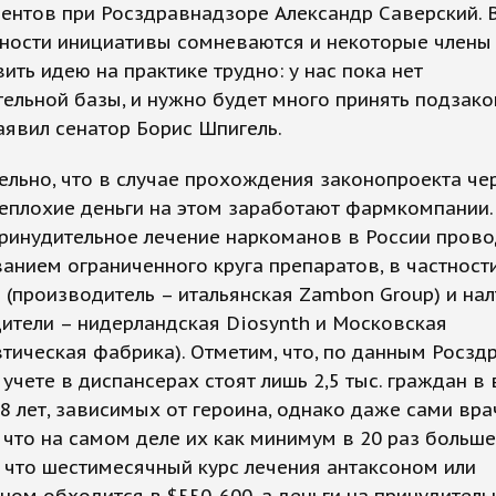
ентов при Росздравнадзоре Александр Саверский. 
ности инициативы сомневаются и некоторые члены
ить идею на практике трудно: у нас пока нет
ельной базы, и нужно будет много принять подзак
заявил сенатор Борис Шпигель.
льно, что в случае прохождения законопроекта че
еплохие деньги на этом заработают фармкомпании.
принудительное лечение наркоманов в России прово
анием ограниченного круга препаратов, в частности
 (производитель – итальянская Zambon Group) и на
ители – нидерландская Diosynth и Московская
ическая фабрика). Отметим, что, по данным Росздр
 учете в диспансерах стоят лишь 2,5 тыс. граждан в
18 лет, зависимых от героина, однако даже сами вра
 что на самом деле их как минимум в 20 раз больше
 что шестимесячный курс лечения антаксоном или