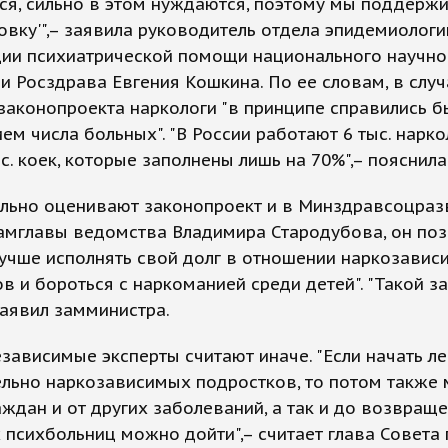
ся, сильно в этом нуждаются, поэтому мы поддерж
овку'",– заявила руководитель отдела эпидемиологи
ции психиатрической помощи национального научно
и Росздрава Евгения Кошкина. По ее словам, в случ
законопроекта наркологи "в принципе справились б
ем числа больных". "В России работают 6 тыс. нарко
ыс. коек, которые заполнены лишь на 70%",– пояснила
льно оценивают законопроект и в Минздравсоцразв
амглавы ведомства Владимира Стародубова, он поз
учше исполнять свой долг в отношении наркозавис
в и бороться с наркоманией среди детей". "Такой з
заявил замминистра.
зависимые эксперты считают иначе. "Если начать ле
ельно наркозависимых подростков, то потом также
аждан и от других заболеваний, а так и до возвращ
 психбольниц можно дойти",– считает глава Совета