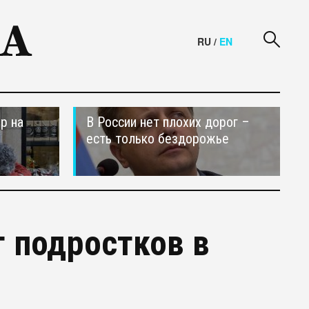
RU
/
EN
р на
В России нет плохих дорог –
есть только бездорожье
 подростков в