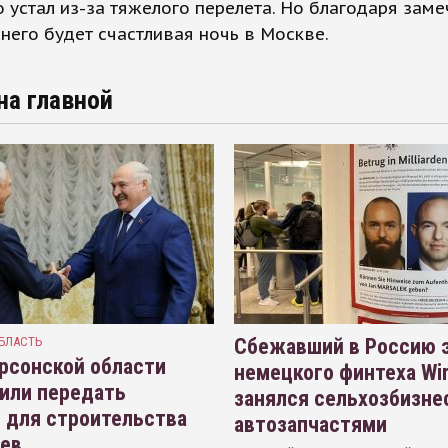
о устал из-за тяжелого перелета. Но благодаря зам
 него будет счастливая ночь в Москве.
на главной
БЛАСТЬ
Сбежавший в Россию э
рсонской области
немецкого финтеха Wi
или передать
занялся сельхозбизне
 для строительства
автозапчастями
иев