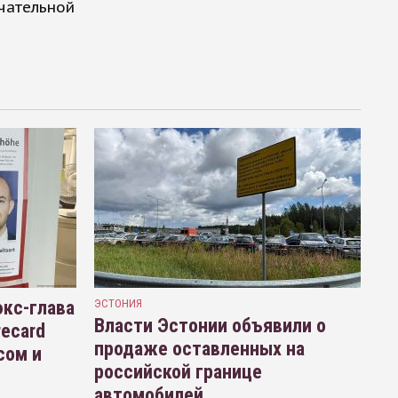
ечательной
кс-глава
ЭСТОНИЯ
Власти Эстонии объявили о
recard
продаже оставленных на
сом и
российской границе
автомобилей