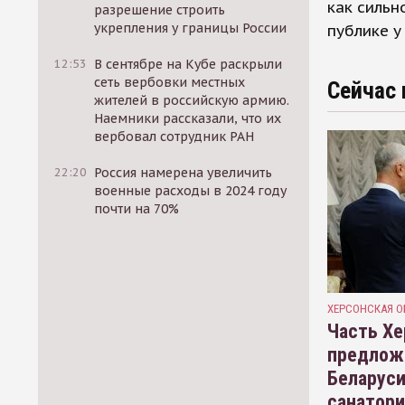
как сильн
разрешение строить
укрепления у границы России
публике у
12:53
В сентябре на Кубе раскрыли
сеть вербовки местных
Сейчас 
жителей в российскую армию.
Наемники рассказали, что их
вербовал сотрудник РАН
22:20
Россия намерена увеличить
военные расходы в 2024 году
почти на 70%
ХЕРСОНСКАЯ О
Часть Хе
предлож
Беларуси
санатор