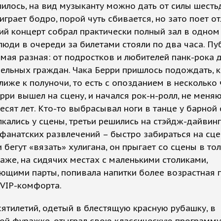
илось, на вид музыканту можно дать от силы шестьд
 играет бодро, порой чуть сбивается, но зато поет от
й концерт собрал практически полный зал в одном
люди в очереди за билетами стояли по два часа. Пу
мая разная: от подростков и любителей панк-рока 
ельных граждан. Чака Берри пришлось подождать, 
лиже к полуночи, то есть с опозданием в несколько 
рри вышел на сцену, и начался рок-н-ролл, не мен
есят лет. Кто-то выбрасывал ноги в танце у барной 
лкались у сцены, третьи решились на стэйдж-дайвинг
анатских развлечений – быстро забираться на сцен
 бегут «вязать» хулигана, он прыгает со сцены в тол
аже, на сидячих местах с маленькими столиками,
щими парты, попивала напитки более возрастная п
 VIP-комфорта.
ятилетий, одетый в блестящую красную рубашку, в