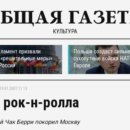
КУЛЬТУРА
ламент призвали
Польша создаст сильн
 «решительные меры»
сухопутные войска НАТ
России
Европе
19.01.2007 11:13
 рок-н-ролла
й Чак Берри покорил Москву