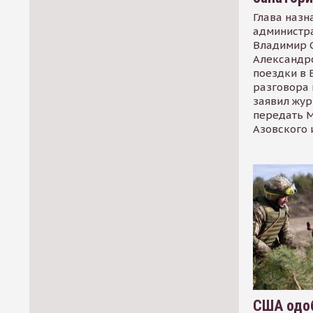
Глава назн
администр
Владимир С
Александр
поездки в 
разговора 
заявил жур
передать М
Азовского 
США одоб