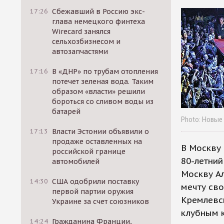
17:26
Сбежавший в Россию экс-
глава немецкого финтеха
Wirecard занялся
сельхозбизнесом и
автозапчастями
17:16
В «ДНР» по трубам отопления
потечет зеленая вода. Таким
образом «власти» решили
бороться со сливом воды из
батарей
Photo: Новые
17:13
Власти Эстонии объявили о
продаже оставленных на
В Москву 
российской границе
80-летний
автомобилей
Москву Ал
14:30
США одобрили поставку
мечту сво
первой партии оружия
Кремлевск
Украине за счет союзников
клубным к
14:24
Гражданина Франции,