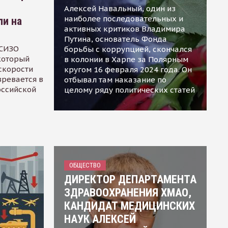
Алексей Навальный, один из
наиболее последовательных и
ли на
активных критиков Владимира
Путина, основатель Фонда
 СИЗО
борьбы с коррупцией, скончался
 который
в колонии в Харпе за Полярным
скорости
кругом 16 февраля 2024 года. Он
зревается в
отбывал там наказание по
оссийской
целому ряду политических статей
ОБЩЕСТВО
ДИРЕКТОР ДЕПАРТАМЕНТА
ЗДРАВООХРАНЕНИЯ ХМАО,
КАНДИДАТ МЕДИЦИНСКИХ
НАУК АЛЕКСЕЙ