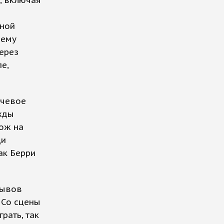
, включая
нной
щему
через
е,
ючевое
жды
хож на
ди
Чак Берри
рывов
 Со сцены
рать, так