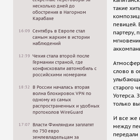
капитанск
несколько дней до
такие хит
обострения в Нагорном
композиц
Карабахе
певицей. 
16:09
Сентябрь в Европе стал
партеру, 
самым жарким в истории
мгновение
наблюдений
аккомпани
12:39
Чехия стала второй после
Германии страной, где
Атмосфера
конфисковали автомобиль с
слово в о
российскими номерами
улыбающий
старого ч
18:32
В России началась вторая
волна блокировок VPN по
Уотерса. 
одному из самых
только вы
распространенных и удобных
протоколов WireGuard
И все же 
17:07
Власти Финляндии заплатят
между пес
по 750 евро
передали 
землевладельцам за