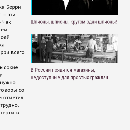
ка Берри
 – эти
Шпионы, шпионы, кругом одни шпионы!
о Чак
чем
воей
ха
рри всего
высокие
В России появятся магазины,
и
недоступные для простых граждан
 нужно
еговоры со
и отметил
 трудно,
нцерты в