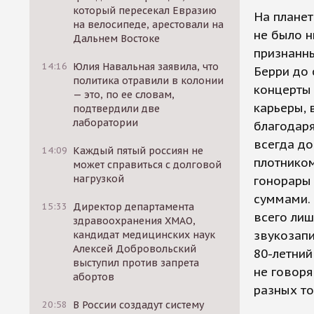
который пересекал Евразию
На планет
на велосипеде, арестовали на
не было н
Дальнем Востоке
признанны
14:16
Юлия Навальная заявила, что
Берри до 
политика отравили в колонии
концерты 
— это, по ее словам,
карьеры, 
подтвердили две
лаборатории
благодаря
всегда до
14:09
Каждый пятый россиян не
плотником
может справиться с долговой
нагрузкой
гонорары 
суммами. 
15:33
Директор департамента
всего лиш
здравоохранения ХМАО,
звукозап
кандидат медицинских наук
Алексей Добровольский
80-летний
выступил против запрета
не говоря
абортов
разных то
20:58
В России создадут систему