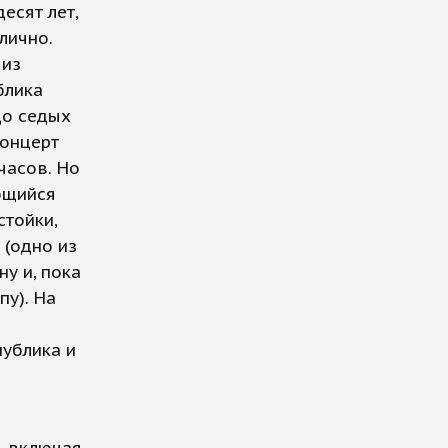
есят лет,
лично.
 из
блика
до седых
концерт
часов. Но
яющийся
стойки,
 (одно из
у и, пока
пу). На
ублика и