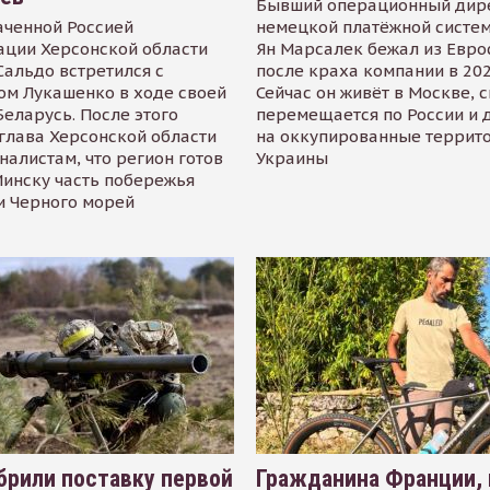
Бывший операционный дир
аченной Россией
немецкой платёжной систем
ации Херсонской области
Ян Марсалек бежал из Евр
альдо встретился с
после краха компании в 202
ом Лукашенко в ходе своей
Сейчас он живёт в Москве, 
Беларусь. После этого
перемещается по России и 
глава Херсонской области
на оккупированные террит
налистам, что регион готов
Украины
инску часть побережья
и Черного морей
рили поставку первой
Гражданина Франции,