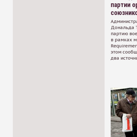
партии о
союзник
Администр
Дональда 
партию во
в рамках м
Requirement
этом сообщ
два источн