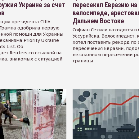
ружия Украине за счет
пересекал Евразию на
ов
велосипеде, арестова
Дальнем Востоке
ация президента США
Трампа одобрила первую
Софиан Сехили находится в
енной помощи для Украины
Уссурийска. Велосипедист,
еханизма Priority Ukraine
хотел поставить рекорд по 
s List. Об
пересечения Евразии, подо
ает Reuters со ссылкой на
незаконном пересечении р
ика, знакомых с ситуацией
границы