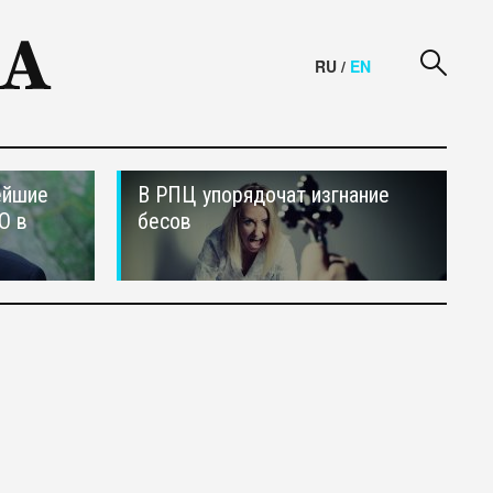
RU
/
EN
ейшие
В РПЦ упорядочат изгнание
О в
бесов