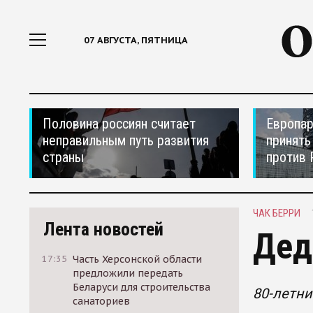
07 АВГУСТА, ПЯТНИЦА
Половина россиян считает
Европар
неправильным путь развития
принять
страны
против 
ЧАК БЕРРИ
Лента новостей
Дед
17:35
Часть Херсонской области
предложили передать
Беларуси для строительства
80-летни
санаториев