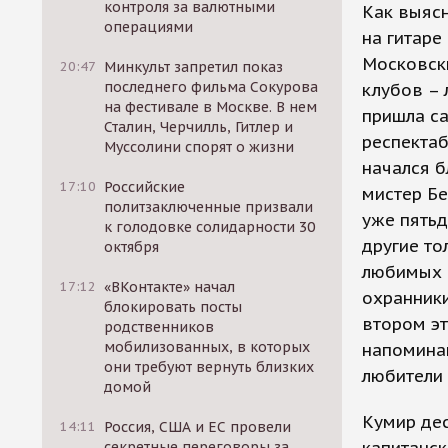
контроля за валютными
Как выясн
операциями
на гитаре
Московски
20:47
Минкульт запретил показ
последнего фильма Сокурова
клубов – 
на фестивале в Москве. В нем
пришла са
Сталин, Черчилль, Гитлер и
респектаб
Муссолини спорят о жизни
начался б
17:10
Российские
мистер Бе
политзаключенные призвали
уже пятьд
к голодовке солидарности 30
другие то
октября
любимых ф
17:12
«ВКонтакте» начал
охранники
блокировать посты
втором эт
родственников
мобилизованных, в которых
напоминаю
они требуют вернуть близких
любители
домой
Кумир дес
14:11
Россия, США и ЕС провели
секретные переговоры за