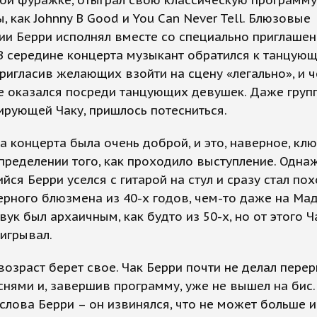
ой фуражке, отыграл свою классическую программу
ы, как Johnny B Good и You Can Never Tell. Блюзовые
ии Берри исполнял вместе со специально приглаше
В середине концерта музыкант обратился к танцую
пригласив желающих взойти на сцену «легально», и 
 оказался посреди танцующих девушек. Даже групп
рующей Чаку, пришлось потесниться.
 концерта была очень доброй, и это, наверное, кл
пределении того, как проходило выступление. Одна
ся Берри уселся с гитарой на стул и сразу стал по
ерного блюзмена из 40-х годов, чем-то даже на Ма
Звук был архаичным, как будто из 50-х, но от этого 
игрывал.
возраст берет свое. Чак Берри почти не делал пере
нями и, завершив программу, уже не вышел на бис.
слова Берри – он извинялся, что не может больше иг