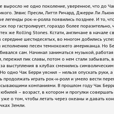
е выросло не одно поколение, уверенное, что до Ча
икого. Элвис Пресли, Литтл Ричард, Джерри Ли Льюис
е легенды рок-н-ролла появились позднее. И то, чт
сих пор гастролирует, гораздо более поразительно, 
тех же Rolling Stones. Кстати, англичане в начале с
в середине шестидесятых, во многом добились успе
 исполнению песен темнокожего американца. Но Бе
бивался сам. Начинал заниматься музыкой, работая
, пережил пик славы, потом о нем стали забывать, 
за выступления в клубах сменились символическим
Но одно Чак Берри уяснил – нельзя опускать руки, а
ь продолжать играть рок-н-ролл и умело вести пер
исывающими компаниями. В прошлом году Чак Берр
 юбилей – возраст, в котором и прогулки совершать
 уже о том, чтобы летать через океаны и давать ко
чках Земли.