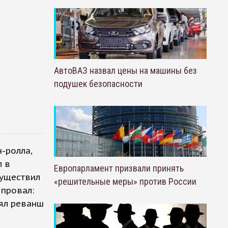
АвтоВАЗ назвал цены на машины без
подушек безопасности
-ролла,
л в
Европарламент призвали принять
существил
«решительные меры» против России
 провал:
зял реванш