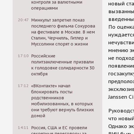
контроля за валютными
новый ст
операциями
вызванны
введенных
20:47
Минкульт запретил показ
последнего фильма Сокурова
По оценка
на фестивале в Москве. В нем
нуждается
Сталин, Черчилль, Гитлер и
нечувстви
Муссолини спорят о жизни
мнению эк
17:10
Российские
не подход
политзаключенные призвали
появление
к голодовке солидарности 30
госзакупк
октября
предполо
17:12
«ВКонтакте» начал
эксклюзи
блокировать посты
Janssen C
родственников
мобилизованных, в которых
они требуют вернуть близких
Руководст
домой
что новый
Однако эк
14:11
Россия, США и ЕС провели
секретные переговоры за