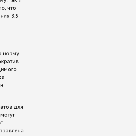
у, так и
о, что
ния 3,5
ю норму:
ократив
димого
ре
он
ратов для
 могут
".
справлена