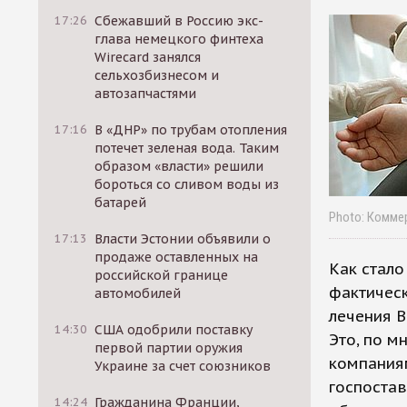
17:26
Сбежавший в Россию экс-
глава немецкого финтеха
Wirecard занялся
сельхозбизнесом и
автозапчастями
17:16
В «ДНР» по трубам отопления
потечет зеленая вода. Таким
образом «власти» решили
бороться со сливом воды из
батарей
Photo: Комме
17:13
Власти Эстонии объявили о
продаже оставленных на
Как стало
российской границе
фактическ
автомобилей
лечения 
14:30
США одобрили поставку
Это, по м
первой партии оружия
компаниям
Украине за счет союзников
госпостав
14:24
Гражданина Франции,