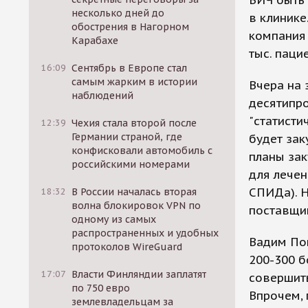
ВИЧ быть 
несколько дней до
в клинике
обострения в Нагорном
компания 
Карабахе
тыс. паци
16:09
Сентябрь в Европе стал
самым жарким в истории
Вчера на 
наблюдений
десятипро
"статисти
12:39
Чехия стала второй после
Германии страной, где
будет зак
конфисковали автомобиль с
планы зак
российскими номерами
для лечен
СПИДа). Н
18:32
В России началась вторая
волна блокировок VPN по
поставщи
одному из самых
распространенных и удобных
Вадим Пок
протоколов WireGuard
200-300 б
17:07
Власти Финляндии заплатят
совершить
по 750 евро
Впрочем,
землевладельцам за