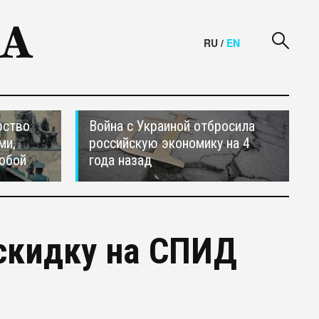
RU
/
EN
рство
Война с Украиной отбросила
ми,
российскую экономику на 4
обой
года назад
скидку на СПИД