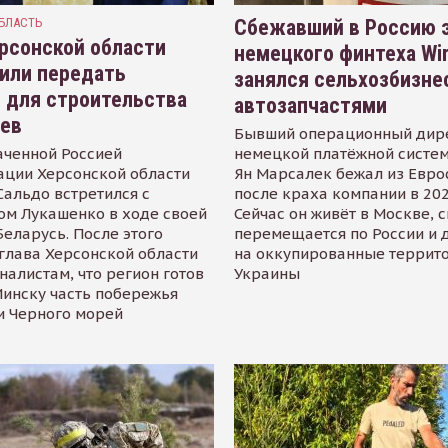
БЛАСТЬ
Сбежавший в Россию э
рсонской области
немецкого финтеха Wi
или передать
занялся сельхозбизне
 для строительства
автозапчастями
иев
Бывший операционный дир
аченной Россией
немецкой платёжной систем
ации Херсонской области
Ян Марсалек бежал из Евр
альдо встретился с
после краха компании в 202
ом Лукашенко в ходе своей
Сейчас он живёт в Москве, 
Беларусь. После этого
перемещается по России и 
глава Херсонской области
на оккупированные террит
налистам, что регион готов
Украины
инску часть побережья
и Черного морей