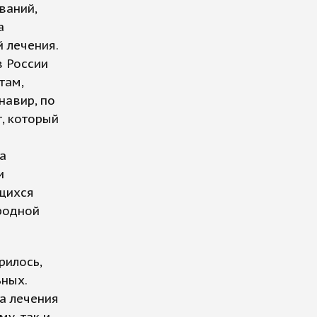
ваний,
а
 лечения.
в России
там,
навир, по
т, который
а
и
щихся
родной
рилось,
ьных.
та лечения