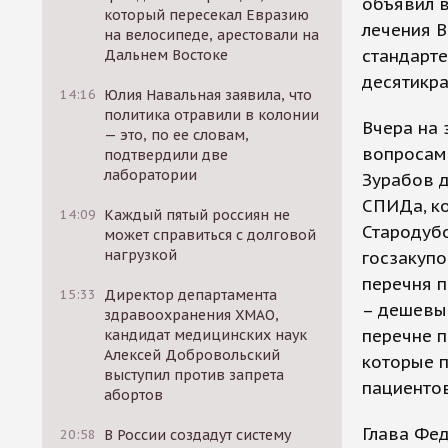
объявил в
который пересекал Евразию
лечения В
на велосипеде, арестовали на
стандарте
Дальнем Востоке
десятикра
14:16
Юлия Навальная заявила, что
политика отравили в колонии
Вчера на 
— это, по ее словам,
вопросам
подтвердили две
лаборатории
Зурабов д
СПИДа, к
14:09
Каждый пятый россиян не
Стародубо
может справиться с долговой
нагрузкой
госзакупо
перечня п
15:33
Директор департамента
– дешевые
здравоохранения ХМАО,
перечне п
кандидат медицинских наук
Алексей Добровольский
которые п
выступил против запрета
пациентов
абортов
Глава Фе
20:58
В России создадут систему