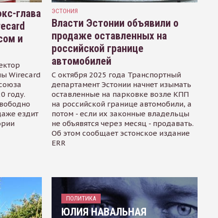
кс-глава
ЭСТОНИЯ
Власти Эстонии объявили о
recard
продаже оставленных на
сом и
российской границе
автомобилей
ектор
ы Wirecard
С октября 2025 года Транспортный
осоюза
департамент Эстонии начнет изымать
0 году.
оставленные на парковке возле КПП
свободно
на российской границе автомобили, а
даже ездит
потом - если их законные владельцы
ории
не объявятся через месяц - продавать.
Об этом сообщает эстонское издание
ERR
ПОЛИТИКА
ЮЛИЯ НАВАЛЬНАЯ