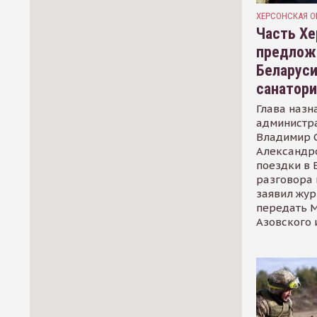
ХЕРСОНСКАЯ О
Часть Хе
предлож
Беларуси
санатор
Глава назн
администр
Владимир С
Александр
поездки в 
разговора 
заявил жур
передать М
Азовского 