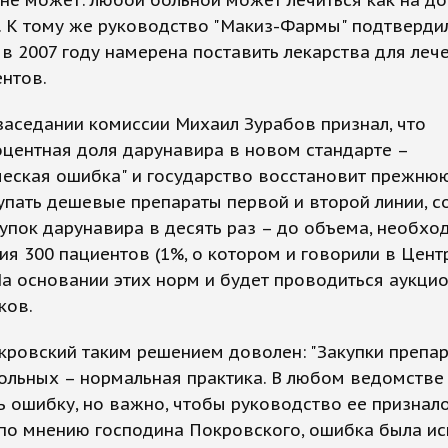
не может: любой больной может лечиться как на дом
. К тому же руководство "Макиз-Фармы" подтвердил
в 2007 году намерена поставить лекарства для лече
ентов.
заседании комиссии Михаил Зурабов признал, что
центная доля дарунавира в новом стандарте –
ческая ошибка" и государство восстановит прежню
упать дешевые препараты первой и второй линии, с
упок дарунавира в десять раз – до объема, необхо
ия 300 пациентов (1%, о котором и говорили в Цент
а основании этих норм и будет проводиться аукци
ков.
ровский таким решением доволен: "Закупки препа
ольных – нормальная практика. В любом ведомстве
 ошибку, но важно, чтобы руководство ее признало
 по мнению господина Покровского, ошибка была и