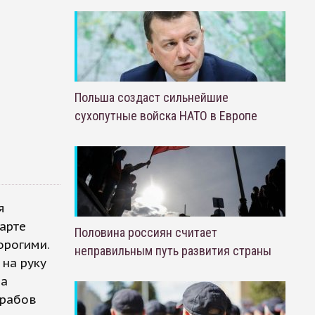
Польша создаст сильнейшие
сухопутные войска НАТО в Европе
я
арте
Половина россиян считает
орогими.
неправильным путь развития страны
 на руку
на
урабов