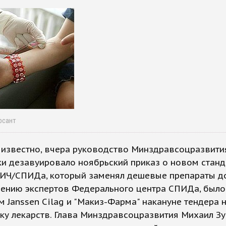
рсант
 известно, вчера руководство Минздравсоцразвити
и дезавуировало ноябрьский приказ о новом станд
ВИЧ/СПИДа, который заменял дешевые препараты д
нению экспертов Федерального центра СПИДа, было
 Janssen Cilag и "Макиз-Фарма" накануне тендера 
ку лекарств. Глава Минздравсоцразвития Михаил З