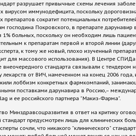
андарт разрушает привычные схемы лечения заболе
х вирусом иммунодефицита, поскольку дороговизн
 препаратов сократит потенциальных потребителей
м господина Покровского, в препарате дарунавир 
 1% больных, поскольку он необходим лишь пациен
тельным к препаратам первой и второй линии (дару
сперта, к тому же новый, плохо изученный препара
ит для массового использования). В Центре СПИДа
 внеочередного стандарта связывали с тендером н
у лекарств от ВИЧ, намеченном на конец 2006 года, 
жили лоббизм конкретных фармкомпаний, занимаю
вными поставками дарунавира в Россию,– междуна
ilag и ее российского партнера "Макиз-Фарма".
во Минздравсоцразвития в ответ на критику огово
 стандарт предусмотрен лишь для клинических бол
сперты сочли, что никакого "клинического" стандар