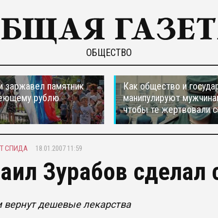
ОБЩЕСТВО
и заржавел памятник
Как общество и госуда
еющему рублю
манипулируют мужчина
чтобы те жертвовали с
ОТ СПИДА
18.01.2007 11:59
аил Зурабов сделал 
 вернут дешевые лекарства