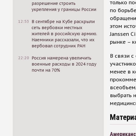
только по
разрешение строить
укрепления у границы России
по борьбе
обращение
12:53
В сентябре на Кубе раскрыли
этом исто
сеть вербовки местных
Janssen C
жителей в российскую армию.
Наемники рассказали, что их
рынке – к
вербовал сотрудник РАН
В связи с
22:20
Россия намерена увеличить
участнико
военные расходы в 2024 году
почти на 70%
менее в к
прокоммен
всеобъем
выбрать н
медицинс
Матери
Американс