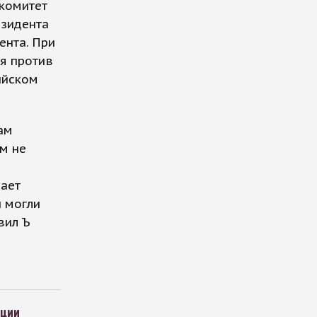
 комитет
езидента
ента. При
я против
ийском
ам
ем не
вает
 могли
вил Ъ
ации