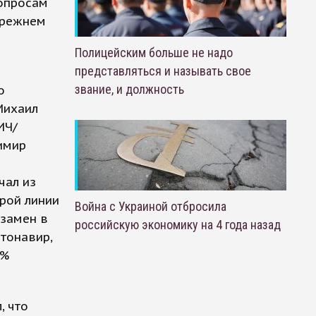
вопросам
прежнем
Полицейским больше не надо
представляться и называть свое
звание, и должность
о
Михаил
ИЧ/
имир
чал из
рой линии
Война с Украиной отбросила
Взамен в
российскую экономику на 4 года назад
тонавир,
0%
, что