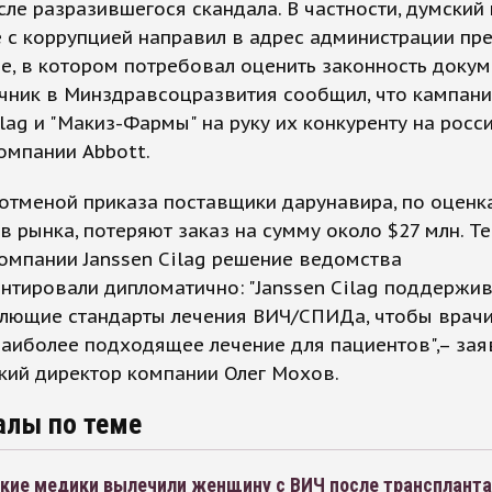
сле разразившегося скандала. В частности, думский
 с коррупцией направил в адрес администрации пр
, в котором потребовал оценить законность докум
чник в Минздравсоцразвития сообщил, что кампани
ilag и "Макиз-Фармы" на руку их конкуренту на росс
омпании Abbott.
 отменой приказа поставщики дарунавира, по оценк
в рынка, потеряют заказ на сумму около $27 млн. Т
омпании Janssen Cilag решение ведомства
тировали дипломатично: "Janssen Cilag поддержи
лющие стандарты лечения ВИЧ/СПИДа, чтобы врачи
аиболее подходящее лечение для пациентов",– зая
кий директор компании Олег Мохов.
алы по теме
кие медики вылечили женщину с ВИЧ после трансплант