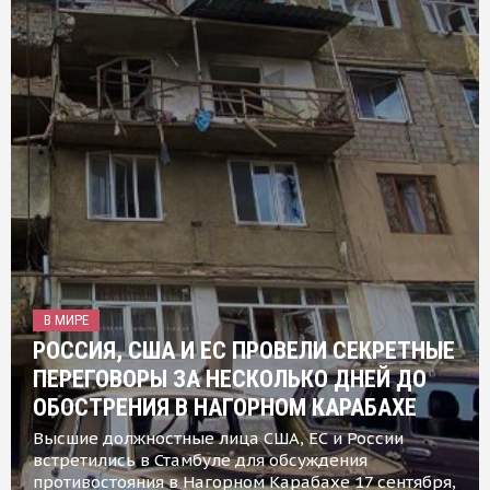
В МИРЕ
РОССИЯ, США И ЕС ПРОВЕЛИ СЕКРЕТНЫЕ
ПЕРЕГОВОРЫ ЗА НЕСКОЛЬКО ДНЕЙ ДО
ОБОСТРЕНИЯ В НАГОРНОМ КАРАБАХЕ
Высшие должностные лица США, ЕС и России
встретились в Стамбуле для обсуждения
противостояния в Нагорном Карабахе 17 сентября,