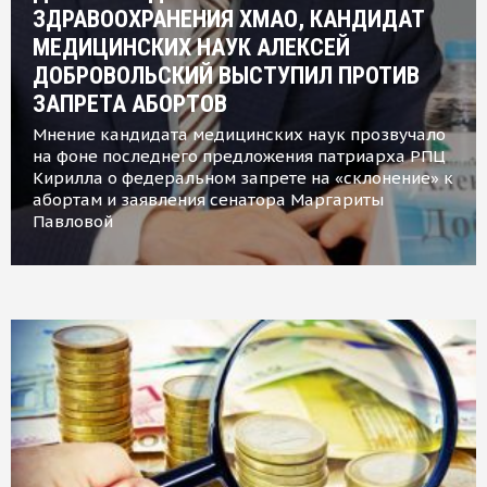
ЗДРАВООХРАНЕНИЯ ХМАО, КАНДИДАТ
МЕДИЦИНСКИХ НАУК АЛЕКСЕЙ
ДОБРОВОЛЬСКИЙ ВЫСТУПИЛ ПРОТИВ
ЗАПРЕТА АБОРТОВ
Мнение кандидата медицинских наук прозвучало
на фоне последнего предложения патриарха РПЦ
Кирилла о федеральном запрете на «склонение» к
абортам и заявления сенатора Маргариты
Павловой