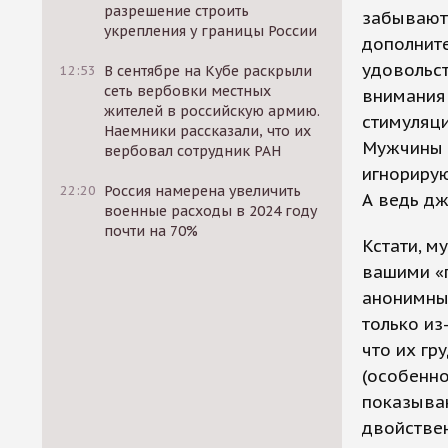
разрешение строить
забывают.
укрепления у границы России
дополните
удовольс
12:53
В сентябре на Кубе раскрыли
сеть вербовки местных
внимания 
жителей в российскую армию.
стимуляци
Наемники рассказали, что их
Мужчины о
вербовал сотрудник РАН
игнорирую
22:20
Россия намерена увеличить
А ведь дж
военные расходы в 2024 году
почти на 70%
Кстати, м
вашими «
анонимны
только из
что их гр
(особенно
показываю
двойствен