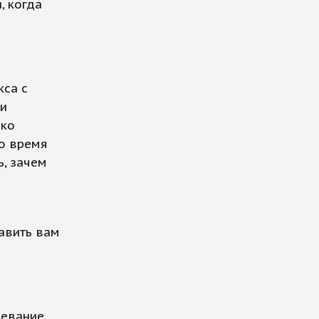
, когда
кса с
 и
ако
о время
ь, зачем
авить вам
девание