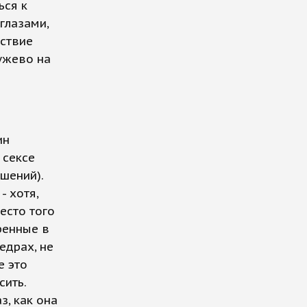
ься к
глазами,
ьствие
ружево на
ин
 сексе
шений).
- хотя,
есто того
ренные в
едрах, не
е это
сить.
з, как она