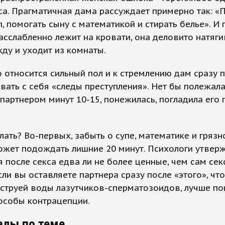
са. Прагматичная дама рассуждает примерно так: «
п, помогать сыну с математикой и стирать белье». И 
асслабленно лежит на кровати, она деловито натяги
ду и уходит из комнаты.
 относится сильный пол и к стремлению дам сразу 
вать с себя «следы преступления». Нет бы полежала
 партнером минут 10-15, понежилась, погладила его 
лать? Во-первых, забыть о супе, математике и грязн
ожет подождать лишние 20 минут. Психологи утверж
 после секса едва ли не более ценные, чем сам секс
сли вы оставляете партнера сразу после «этого», чт
 струей воды лазутчиков-сперматозоидов, лучше по
особы контрацепции.
алы по теме