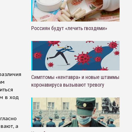
Россиян будут «лечить гвоздями»
различия
Симптомы «кентавра» и новые штаммы
ам
коронавируса вызывают тревогу
иться
м в ход
огласно
вают, а