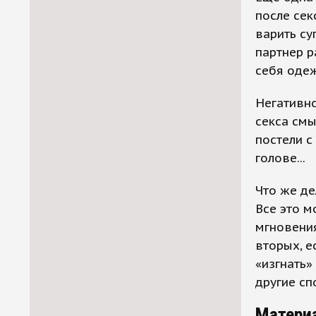
после сек
варить су
партнер р
себя одеж
Негативно
секса смы
постели с
голове...
Что же де
Все это м
мгновения
вторых, е
«изгнать»
другие сп
Матери