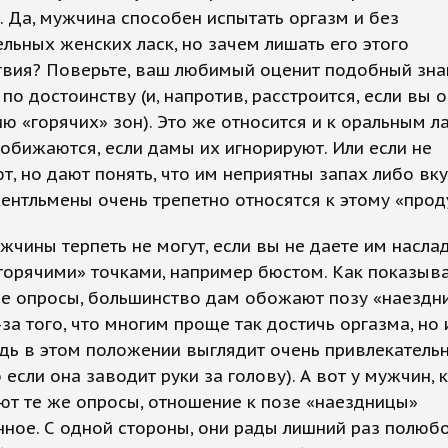
 Да, мужчина способен испытать оргазм и без
льных женских ласк, но зачем лишать его этого
твия? Поверьте, ваш любимый оценит подобный зна
по достоинству (и, напротив, расстроится, если вы 
ю «горячих» зон). Это же относится и к оральным л
бижаются, если дамы их игнорируют. Или если не
т, но дают понять, что им неприятны запах либо вк
ентльмены очень трепетно относятся к этому «проду
ужчины терпеть не могут, если вы не даете им насла
горячими» точками, например бюстом. Как показыв
е опросы, большинство дам обожают позу «наездн
-за того, что многим проще так достичь оргазма, но 
удь в этом положении выглядит очень привлекатель
 если она заводит руки за голову). А вот у мужчин, 
т те же опросы, отношение к позе «наездницы»
ное. С одной стороны, они рады лишний раз полюб