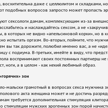
, восхитительна даже с целлюлитом и складками, но
т подобных вопросов запросто может пропасть эре
уют сексологи дамам, комплексующим из-за внешно
асслабьтесь и наслаждайтесь сексом, а не «закручив
ы, в которых не видно «апельсиновой корки», но в 
о испытать оргазм. Во-вторых, поймите, что мужчи
м вы так дорожите, полюбил именно вас, а не «ид
цу с подиума. В-третьих, имейте в виду, что предс
пола воспринимают своих постоянных партнерш не 
юст, ноги, а в целом - как некий любимый образ.
 «горячих» зон
о-мальски грамотный в вопросах секса мужчина зн
полового акта женщина может и не достичь разрядк
мам требуется дополнительная стимуляция клитора.
о стимуляции мужских эрогенных зон порой начист