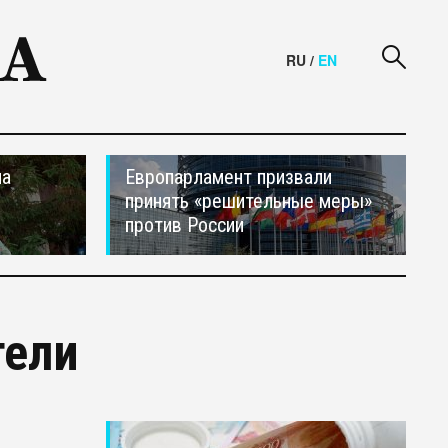
RU
/
EN
на
Европарламент призвали
принять «решительные меры»
против России
тели