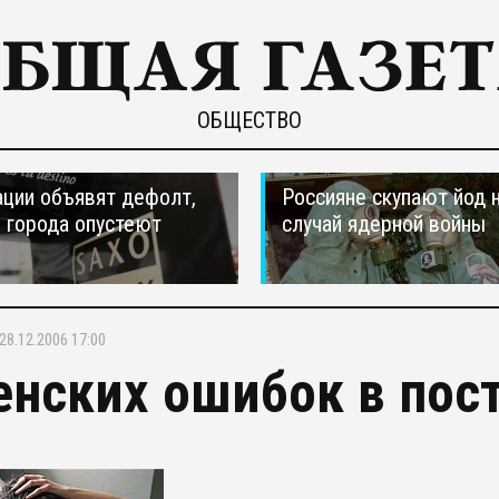
ОБЩЕСТВО
ции объявят дефолт,
Россияне скупают йод 
 города опустеют
случай ядерной войны
28.12.2006 17:00
енских ошибок в пос