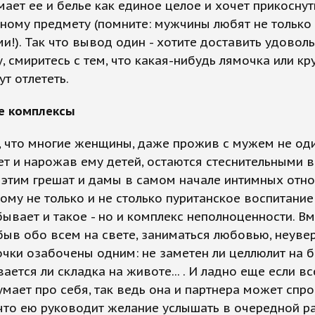
ает ее и белье как единое целое и хочет прикоснут
ому предмету (помните: мужчины любят не только 
ми!). Так что вывод один - хотите доставить удовол
 смиритесь с тем, что какая-нибудь лямочка или к
ут отлететь.
ие комплексы
, что многие женщины, даже прожив с мужем не од
ет и нарожав ему детей, остаются стеснительными в
 этим грешат и дамы в самом начале интимных отно
ому не только и не столько пуританское воспитание 
бывает и такое - но и комплекс неполноценности. Вм
быв обо всем на свете, заниматься любовью, неуве
чки озабочены одним: не заметен ли целлюлит на б
ается ли складка на животе... . И ладно еще если вс
мает про себя, так ведь она и партнера может спро
что ею руководит желание услышать в очередной ра