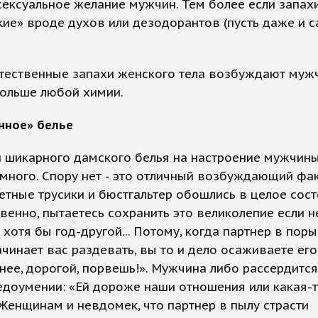
ексуальное желание мужчин. Тем более если запах
ие» вроде духов или дезодорантов (пусть даже и 
стественные запахи женского тела возбуждают муж
больше любой химии.
нное» белье
и шикарного дамского белья на настроение мужчин
много. Спору нет - это отличный возбуждающий фак
аветные трусики и бюстгальтер обошлись в целое сост
твенно, пытаетесь сохранить это великолепие если н
о хотя бы год-другой... Потому, когда партнер в пор
ачинает вас раздевать, вы то и дело осаживаете его
ее, дорогой, порвешь!». Мужчина либо рассердится
едоумении: «Ей дороже наши отношения или какая-
 Женщинам и невдомек, что партнер в пылу страсти