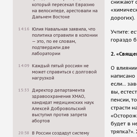
снижают с
который пересекал Евразию
«химическ
на велосипеде, арестовали на
Дальнем Востоке
дорогих).
14:16
Юлия Навальная заявила, что
Учтите: е
политика отравили в колонии
гораздо 
— это, по ее словам,
подтвердили две
2. «Свяще
лаборатории
14:09
Каждый пятый россиян не
О влияни
может справиться с долговой
написано 
нагрузкой
если... з
15:33
Директор департамента
вы, естес
здравоохранения ХМАО,
пенсии, т
кандидат медицинских наук
страсти н
Алексей Добровольский
выступил против запрета
«Осторожн
абортов
будет в н
тряпка?».
20:58
В России создадут систему