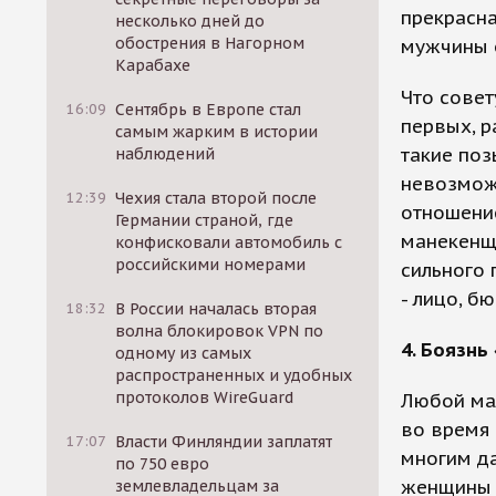
прекрасна
несколько дней до
обострения в Нагорном
мужчины о
Карабахе
Что совет
16:09
Сентябрь в Европе стал
первых, р
самым жарким в истории
такие поз
наблюдений
невозможн
12:39
Чехия стала второй после
отношение
Германии страной, где
манекенщи
конфисковали автомобиль с
российскими номерами
сильного 
- лицо, б
18:32
В России началась вторая
волна блокировок VPN по
4. Боязнь
одному из самых
распространенных и удобных
протоколов WireGuard
Любой мал
во время 
17:07
Власти Финляндии заплатят
многим да
по 750 евро
женщины 
землевладельцам за