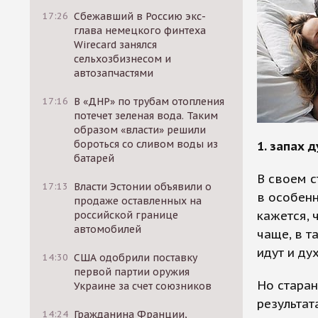
17:26
Сбежавший в Россию экс-
глава немецкого финтеха
Wirecard занялся
сельхозбизнесом и
автозапчастями
17:16
В «ДНР» по трубам отопления
потечет зеленая вода. Таким
образом «власти» решили
бороться со сливом воды из
1. запах 
батарей
В своем с
17:13
Власти Эстонии объявили о
в особенн
продаже оставленных на
кажется, 
российской границе
автомобилей
чаще, в т
идут и ду
14:30
США одобрили поставку
первой партии оружия
Но старан
Украине за счет союзников
результат
14:24
Гражданина Франции,