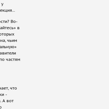
 у
кция...
сти? Во-
айтесь» в
которых
на, чьим
еальную»
тавители
по частям
ает, что
и -
 А вот
о