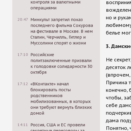
восприним
контроля за валютными
операциями
вожделенн
но и рука
20:47
Минкульт запретил показ
любимому,
последнего фильма Сокурова
на фестивале в Москве. В нем
белье мог
Сталин, Черчилль, Гитлер и
Муссолини спорят о жизни
3. Дамск
17:10
Российские
Не секрет
политзаключенные призвали
к голодовке солидарности 30
десяток л
октября
(впрочем,
Причина т
17:12
«ВКонтакте» начал
конечно, 
блокировать посты
родственников
чтобы, за
мобилизованных, в которых
себе дамо
они требуют вернуть близких
подчеркив
домой
дама поду
14:11
Россия, США и ЕС провели
Понятно, 
секретные переговоры за