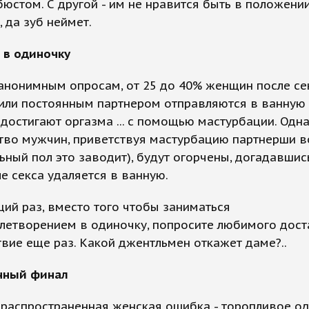
юстом. С другой - им не нравится быть в положении
, да зуб неймет.
 в одиночку
анонимным опросам, от 25 до 40% женщин после се
или постоянным партнером отправляются в ванную
достигают оргазма ... с помощью мастурбации. Одн
тво мужчин, приветствуя мастурбацию партнерши в
льный пол это заводит), будут огорчены, догадавшис
е секса удаляется в ванную.
ий раз, вместо того чтобы заниматься
летворением в одиночку, попросите любимого дост
вие еще раз. Какой джентльмен откажет даме?..
анный финал
 распространенная женская ошибка - торопливое о