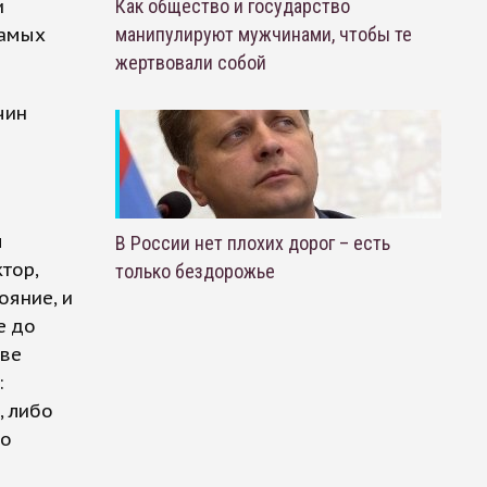
и
Как общество и государство
самых
манипулируют мужчинами, чтобы те
жертвовали собой
чин
ы
В России нет плохих дорог – есть
тор,
только бездорожье
ояние, и
е до
ыве
:
, либо
то