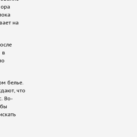
Пора
пока
вает на
после
 в
по
ом белье.
дают, что
. Во-
обы
искать