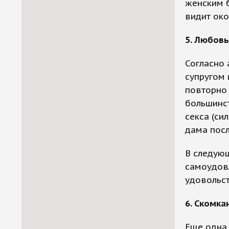
женским б
видит око
5. Любовь
Согласно 
супругом 
повторно 
большинс
секса (си
дама посл
В следующ
самоудов
удовольст
6. Скомк
Еще одна