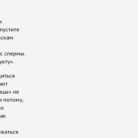
к
опустите
аскам.
ус спермы.
кту».
диться
ают
ицы» не
и потому,
но
как
оваться