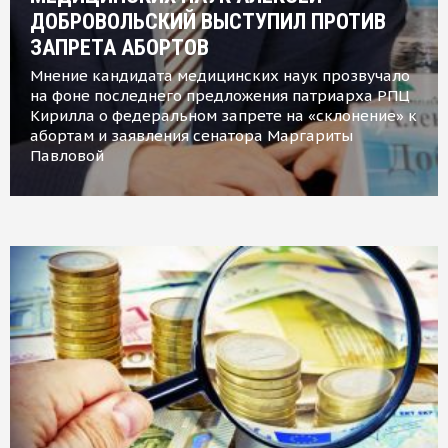
ДОБРОВОЛЬСКИЙ ВЫСТУПИЛ ПРОТИВ
ЗАПРЕТА АБОРТОВ
Мнение кандидата медицинских наук прозвучало
на фоне последнего предложения патриарха РПЦ
Кирилла о федеральном запрете на «склонение» к
абортам и заявления сенатора Маргариты
Павловой