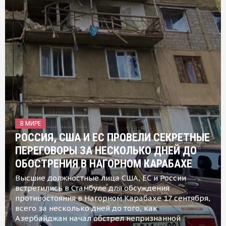
В МИРЕ
РОССИЯ, США И ЕС ПРОВЕЛИ СЕКРЕТНЫЕ
ПЕРЕГОВОРЫ ЗА НЕСКОЛЬКО ДНЕЙ ДО
ОБОСТРЕНИЯ В НАГОРНОМ КАРАБАХЕ
Высшие должностные лица США, ЕС и России
встретились в Стамбуле для обсуждения
противостояния в Нагорном Карабахе 17 сентября,
всего за несколько дней до того, как
Азербайджан начал обстрел непризнанной