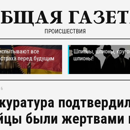
ПРОИСШЕСТВИЯ
испытывают все
Шпионы, шпионы, круго
страха перед будущим
шпионы!
16
куратура подтвердил
йцы были жертвами 