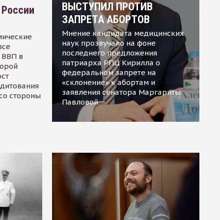
ВЫСТУПИЛ ПРОТИВ
 России
ЗАПРЕТА АБОРТОВ
Мнение кандидата медицинских
мические
наук прозвучало на фоне
все
последнего предложения
 ВВП в
патриарха РПЦ Кирилла о
торой
федеральном запрете на
ост
«склонение» к абортам и
едитования
заявления сенатора Маргариты
 со стороны
Павловой