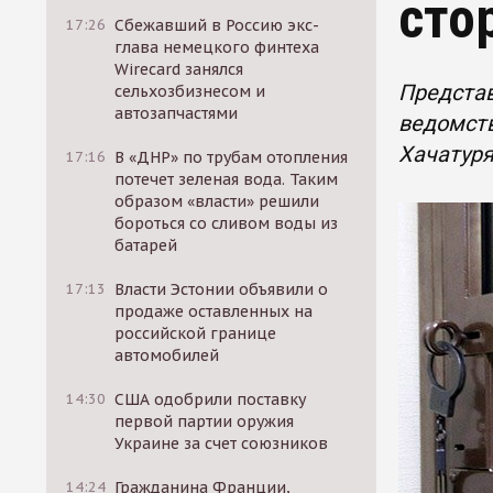
сто
17:26
Сбежавший в Россию экс-
глава немецкого финтеха
Wirecard занялся
Представ
сельхозбизнесом и
автозапчастями
ведомств
Хачатуря
17:16
В «ДНР» по трубам отопления
потечет зеленая вода. Таким
образом «власти» решили
бороться со сливом воды из
батарей
17:13
Власти Эстонии объявили о
продаже оставленных на
российской границе
автомобилей
14:30
США одобрили поставку
первой партии оружия
Украине за счет союзников
14:24
Гражданина Франции,