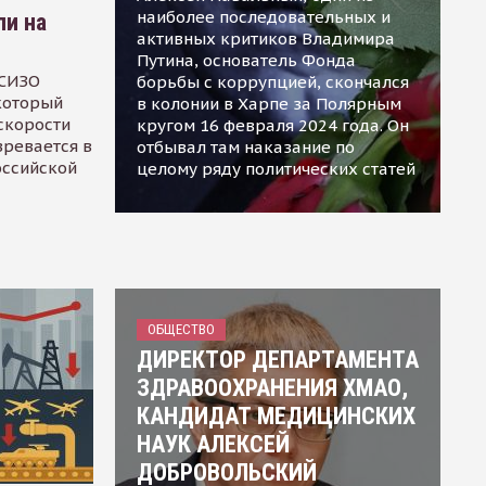
наиболее последовательных и
ли на
активных критиков Владимира
Путина, основатель Фонда
 СИЗО
борьбы с коррупцией, скончался
 который
в колонии в Харпе за Полярным
скорости
кругом 16 февраля 2024 года. Он
зревается в
отбывал там наказание по
оссийской
целому ряду политических статей
ОБЩЕСТВО
ДИРЕКТОР ДЕПАРТАМЕНТА
ЗДРАВООХРАНЕНИЯ ХМАО,
КАНДИДАТ МЕДИЦИНСКИХ
НАУК АЛЕКСЕЙ
ДОБРОВОЛЬСКИЙ