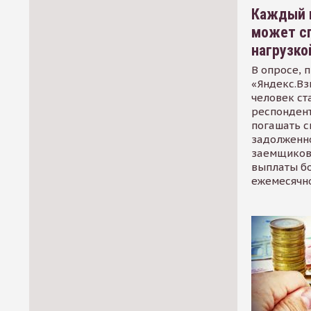
Каждый 
может сп
нагрузко
В опросе, 
«Яндекс.Вз
человек ст
респондент
погашать 
задолженно
заемщиков
выплаты б
ежемесячн