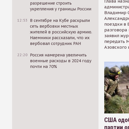
Глава назн
разрешение строить
администр
укрепления у границы России
Владимир С
Александр
12:53
В сентябре на Кубе раскрыли
поездки в 
сеть вербовки местных
разговора 
жителей в российскую армию.
заявил жур
Наемники рассказали, что их
передать М
вербовал сотрудник РАН
Азовского 
22:20
Россия намерена увеличить
военные расходы в 2024 году
почти на 70%
США одоб
партии о