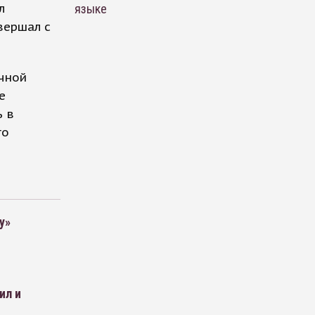
л
языке
вершал с
чной
е
ь в
го
у»
ил и