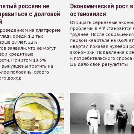
пятый россиян не
Экономический рост в
равиться с долговой
остановился
й
Отрицать серьезные эконо
проблемы в РФ становится 
проведенном на платформе
труднее. После сокращения
гляд» среди 1,2 тыс.
первом квартале на 0,6% в
арше 18 лет, 22%
квартал показал нулевой р
ов заявили, что не могут
экономики. Подавление кр
свои кредитные
и потребительского спроса
сти. При этом 18,5%
ЦБ дало свои результаты
 вынуждены тратить на
олее половины своего
ого доход