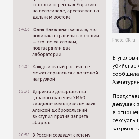
который пересекал Евразию
на велосипеде, арестовали на
Дальнем Востоке
14:16
Юлия Навальная заявила, что
политика отравили в колонии
Photo: OK.ru
— это, по ее словам,
подтвердили две
лаборатории
В уголовн
убийстве 
14:09
Каждый пятый россиян не
может справиться с долговой
сообщила
нагрузкой
Хачатурян
15:33
Директор департамента
Представи
здравоохранения ХМАО,
девушек з
кандидат медицинских наук
Алексей Добровольский
в отношен
выступил против запрета
сексуальн
абортов
закрыть з
20:58
В России создадут систему