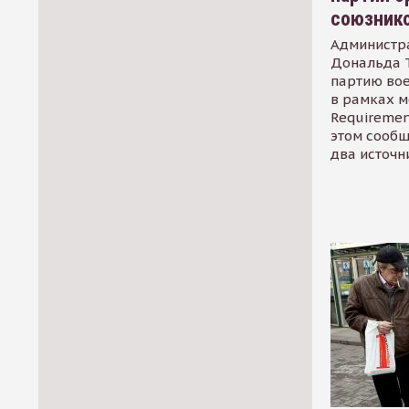
союзник
Администр
Дональда 
партию во
в рамках м
Requirement
этом сообщ
два источн