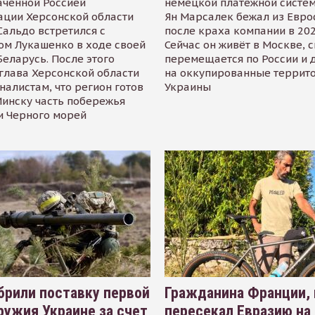
аченной Россией
немецкой платёжной систем
ации Херсонской области
Ян Марсалек бежал из Евр
альдо встретился с
после краха компании в 202
ом Лукашенко в ходе своей
Сейчас он живёт в Москве, 
Беларусь. После этого
перемещается по России и 
глава Херсонской области
на оккупированные террит
налистам, что регион готов
Украины
инску часть побережья
и Черного морей
рили поставку первой
Гражданина Франции,
ружия Украине за счет
пересекал Евразию на