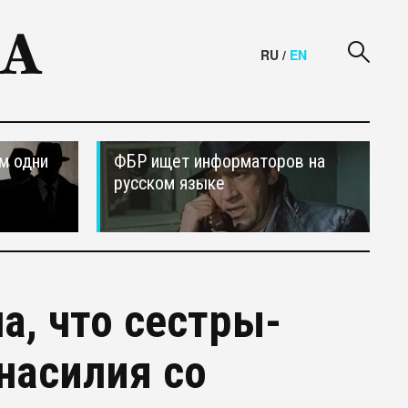
RU
/
EN
м одни
ФБР ищет информаторов на
русском языке
а, что сестры-
насилия со