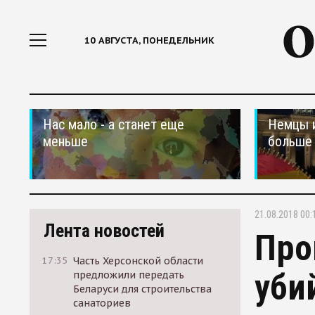
10 АВГУСТА, ПОНЕДЕЛЬНИК
Нас мало - а станет еще
Немцы 
меньше
больше 
21.08.2018 00:
Лента новостей
Про
17:35
Часть Херсонской области
уби
предложили передать
Беларуси для строительства
санаториев