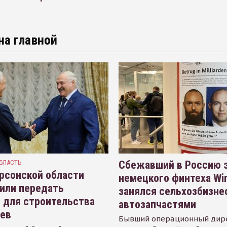
на главной
БЛАСТЬ
Сбежавший в Россию э
рсонской области
немецкого финтеха Wi
или передать
занялся сельхозбизне
 для строительства
автозапчастями
иев
Бывший операционный дир