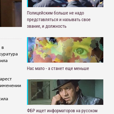
Полицейским больше не надо
представляться и называть свое
звание, и должность
 в
куратура
аила
Нас мало - а станет еще меньше
арест
рименении
м
сила
ФБР ищет информаторов на русском