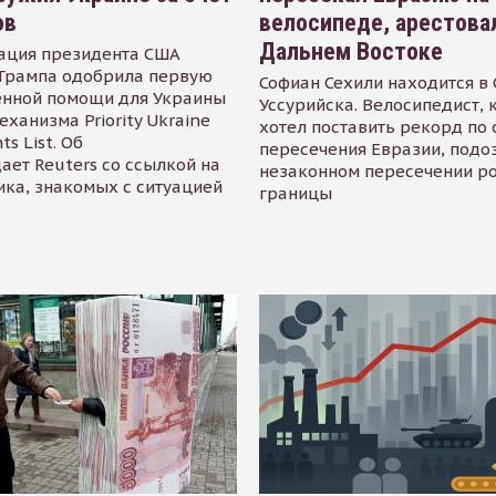
ов
велосипеде, арестова
Дальнем Востоке
ация президента США
Трампа одобрила первую
Софиан Сехили находится в
енной помощи для Украины
Уссурийска. Велосипедист,
еханизма Priority Ukraine
хотел поставить рекорд по 
s List. Об
пересечения Евразии, подо
ает Reuters со ссылкой на
незаконном пересечении р
ика, знакомых с ситуацией
границы