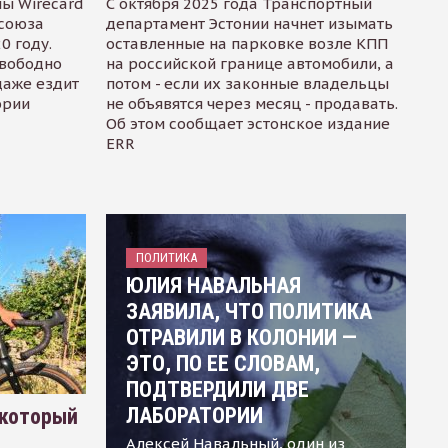
ы Wirecard
С октября 2025 года Транспортный
осоюза
департамент Эстонии начнет изымать
0 году.
оставленные на парковке возле КПП
свободно
на российской границе автомобили, а
даже ездит
потом - если их законные владельцы
ории
не объявятся через месяц - продавать.
Об этом сообщает эстонское издание
ERR
ПОЛИТИКА
ЮЛИЯ НАВАЛЬНАЯ
ЗАЯВИЛА, ЧТО ПОЛИТИКА
ОТРАВИЛИ В КОЛОНИИ —
ЭТО, ПО ЕЕ СЛОВАМ,
ПОДТВЕРДИЛИ ДВЕ
ЛАБОРАТОРИИ
 который
Алексей Навальный, один из