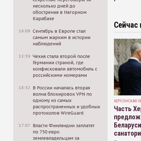
несколько дней до
обострения в Нагорном
Карабахе
Сейчас 
16:09
Сентябрь в Европе стал
самым жарким в истории
наблюдений
12:39
Чехия стала второй после
Германии страной, где
конфисковали автомобиль с
российскими номерами
18:32
В России началась вторая
волна блокировок VPN по
одному из самых
ХЕРСОНСКАЯ О
распространенных и удобных
Часть Хе
протоколов WireGuard
предлож
Беларуси
17:07
Власти Финляндии заплатят
по 750 евро
санатор
землевладельцам за