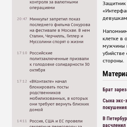
контроля за валютными
Защитник
операциями
«Интерфак
девушкам
20:47
Минкульт запретил показ
последнего фильма Сокурова
на фестивале в Москве. В нем
Напомним,
Сталин, Черчилль, Гитлер и
клетке в 
Муссолини спорят о жизни
мужчины п
убийстве 
17:10
Российские
политзаключенные призвали
стороны.
к голодовке солидарности 30
октября
Матери
17:12
«ВКонтакте» начал
блокировать посты
Брат зарез
родственников
мобилизованных, в которых
Сына экс-з
они требуют вернуть близких
покушения
домой
В Петербур
14:11
Россия, США и ЕС провели
расчленил 
секретные переговоры за