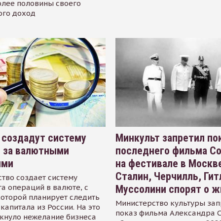
олее половины своего
ого доход
 создадут систему
Минкульт запретил по
я за валютными
последнего фильма С
ями
на фестивале в Москве
Сталин, Черчилль, Гит
тво создает систему
а операций в валюте, с
Муссолини спорят о ж
оторой планирует следить
Министерство культуры зап
капитала из России. На это
показ фильма Александра 
кнуло нежелание бизнеса