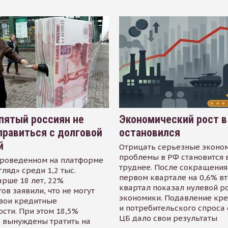
пятый россиян не
Экономический рост в
равиться с долговой
остановился
й
Отрицать серьезные эконо
проблемы в РФ становится 
проведенном на платформе
труднее. После сокращения
гляд» среди 1,2 тыс.
первом квартале на 0,6% в
арше 18 лет, 22%
квартал показал нулевой р
ов заявили, что не могут
экономики. Подавление кр
свои кредитные
и потребительского спроса
сти. При этом 18,5%
ЦБ дало свои результаты
 вынуждены тратить на