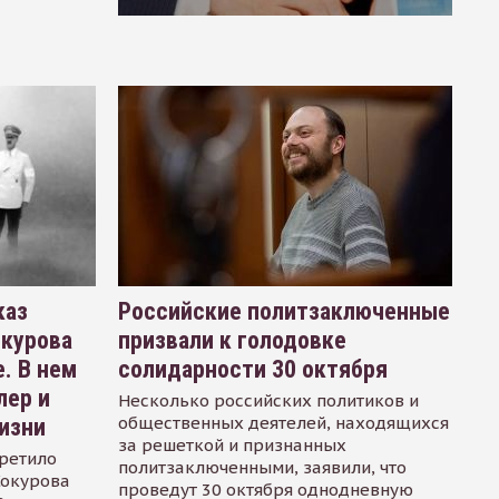
каз
Российские политзаключенные
окурова
призвали к голодовке
. В нем
солидарности 30 октября
лер и
Несколько российских политиков и
общественных деятелей, находящихся
изни
за решеткой и признанных
ретило
политзаключенными, заявили, что
Сокурова
проведут 30 октября однодневную