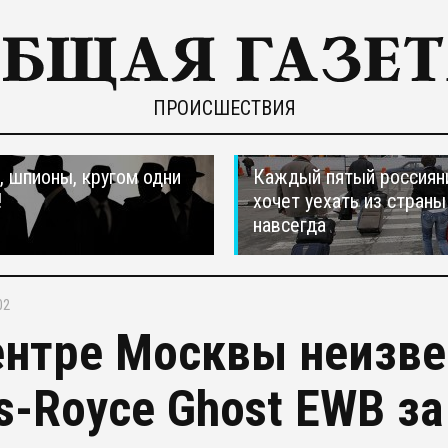
ПРОИСШЕСТВИЯ
 шпионы, кругом одни
Каждый пятый россиян
!
хочет уехать из страны
навсегда
02
ентре Москвы неизве
ls-Royce Ghost EWB з