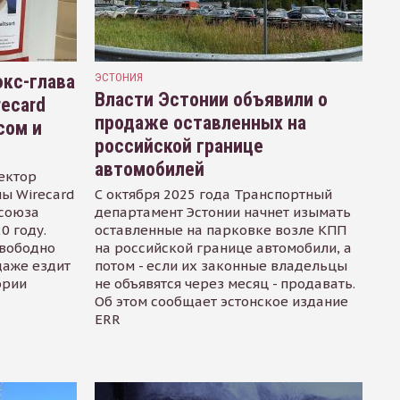
кс-глава
ЭСТОНИЯ
Власти Эстонии объявили о
recard
продаже оставленных на
сом и
российской границе
автомобилей
ектор
ы Wirecard
С октября 2025 года Транспортный
осоюза
департамент Эстонии начнет изымать
0 году.
оставленные на парковке возле КПП
свободно
на российской границе автомобили, а
даже ездит
потом - если их законные владельцы
ории
не объявятся через месяц - продавать.
Об этом сообщает эстонское издание
ERR