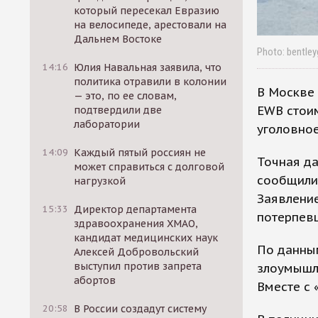
который пересекал Евразию
на велосипеде, арестовали на
Дальнем Востоке
Photo: bentle
14:16
Юлия Навальная заявила, что
политика отравили в колонии
В Москве 
— это, по ее словам,
EWB стоим
подтвердили две
лаборатории
уголовное
14:09
Каждый пятый россиян не
Точная да
может справиться с долговой
сообщили,
нагрузкой
Заявление
15:33
Директор департамента
потерпев
здравоохранения ХМАО,
кандидат медицинских наук
По данны
Алексей Добровольский
выступил против запрета
злоумышле
абортов
Вместе с 
20:58
В России создадут систему