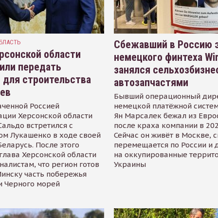
БЛАСТЬ
Сбежавший в Россию э
рсонской области
немецкого финтеха Wi
или передать
занялся сельхозбизне
 для строительства
автозапчастями
иев
Бывший операционный дир
аченной Россией
немецкой платёжной систем
ации Херсонской области
Ян Марсалек бежал из Евр
альдо встретился с
после краха компании в 202
ом Лукашенко в ходе своей
Сейчас он живёт в Москве, 
Беларусь. После этого
перемещается по России и 
глава Херсонской области
на оккупированные террит
налистам, что регион готов
Украины
инску часть побережья
и Черного морей