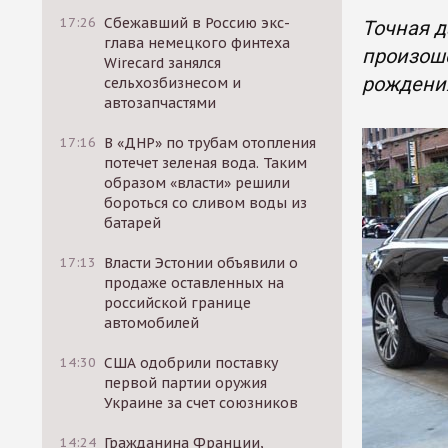
17:26
Сбежавший в Россию экс-
Точная д
глава немецкого финтеха
произоше
Wirecard занялся
рождения
сельхозбизнесом и
автозапчастями
17:16
В «ДНР» по трубам отопления
потечет зеленая вода. Таким
образом «власти» решили
бороться со сливом воды из
батарей
17:13
Власти Эстонии объявили о
продаже оставленных на
российской границе
автомобилей
14:30
США одобрили поставку
первой партии оружия
Украине за счет союзников
14:24
Гражданина Франции,