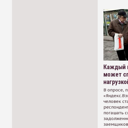
Каждый 
может сп
нагрузко
В опросе, 
«Яндекс.Вз
человек ст
респондент
погашать 
задолженно
заемщиков