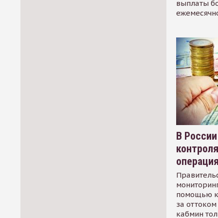
выплаты б
ежемесячн
В России
контрол
операци
Правительс
мониторинг
помощью к
за оттоком 
кабмин тол