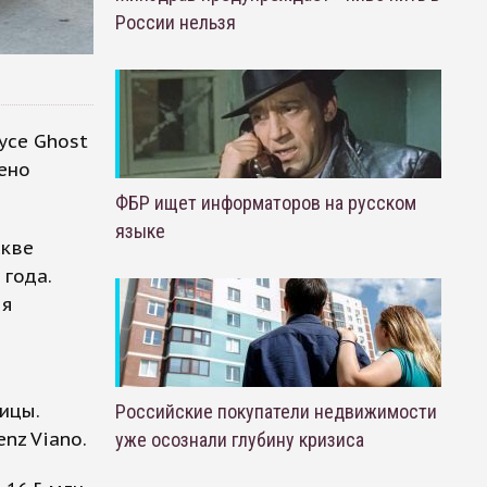
России нельзя
yce Ghost
ено
ФБР ищет информаторов на русском
языке
скве
 года.
мя
ицы.
Российские покупатели недвижимости
nz Viano.
уже осознали глубину кризиса