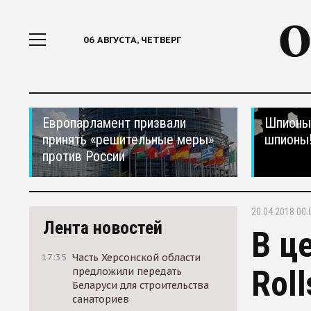
06 АВГУСТА, ЧЕТВЕРГ
Европарламент призвали
Шпионы,
принять «решительные меры»
шпионы
против России
20.04.2018 00:
Лента новостей
В ц
17:35
Часть Херсонской области
Rol
предложили передать
Беларуси для строительства
санаториев