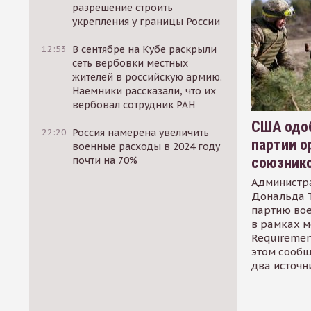
разрешение строить
укрепления у границы России
12:53
В сентябре на Кубе раскрыли
сеть вербовки местных
жителей в российскую армию.
Наемники рассказали, что их
вербовал сотрудник РАН
США одоб
22:20
Россия намерена увеличить
партии о
военные расходы в 2024 году
союзник
почти на 70%
Администр
Дональда 
партию во
в рамках м
Requirement
этом сообщ
два источн