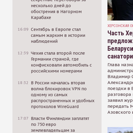
несколько дней до
обострения в Нагорном
Карабахе
ХЕРСОНСКАЯ О
16:09
Сентябрь в Европе стал
Часть Хе
самым жарким в истории
предлож
наблюдений
Беларуси
12:39
Чехия стала второй после
санатор
Германии страной, где
Глава назн
конфисковали автомобиль с
администр
российскими номерами
Владимир С
Александр
18:32
В России началась вторая
поездки в 
волна блокировок VPN по
разговора 
одному из самых
заявил жур
распространенных и удобных
передать М
протоколов WireGuard
Азовского 
17:07
Власти Финляндии заплатят
по 750 евро
землевладельцам за