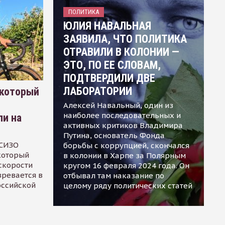
ПОЛИТИКА
ЮЛИЯ НАВАЛЬНАЯ
ЗАЯВИЛА, ЧТО ПОЛИТИКА
ОТРАВИЛИ В КОЛОНИИ —
ЭТО, ПО ЕЕ СЛОВАМ,
ПОДТВЕРДИЛИ ДВЕ
ЛАБОРАТОРИИ
 который
Алексей Навальный, один из
наиболее последовательных и
ли на
активных критиков Владимира
Путина, основатель Фонда
 СИЗО
борьбы с коррупцией, скончался
 который
в колонии в Харпе за Полярным
скорости
кругом 16 февраля 2024 года. Он
зревается в
отбывал там наказание по
оссийской
целому ряду политических статей