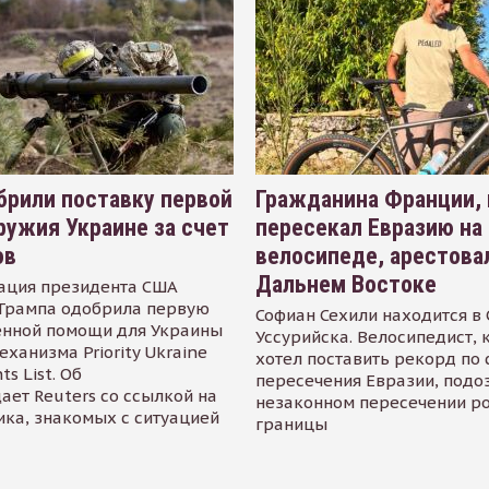
рили поставку первой
Гражданина Франции,
ружия Украине за счет
пересекал Евразию на
ов
велосипеде, арестова
Дальнем Востоке
ация президента США
Трампа одобрила первую
Софиан Сехили находится в
енной помощи для Украины
Уссурийска. Велосипедист,
еханизма Priority Ukraine
хотел поставить рекорд по 
s List. Об
пересечения Евразии, подо
ает Reuters со ссылкой на
незаконном пересечении р
ика, знакомых с ситуацией
границы