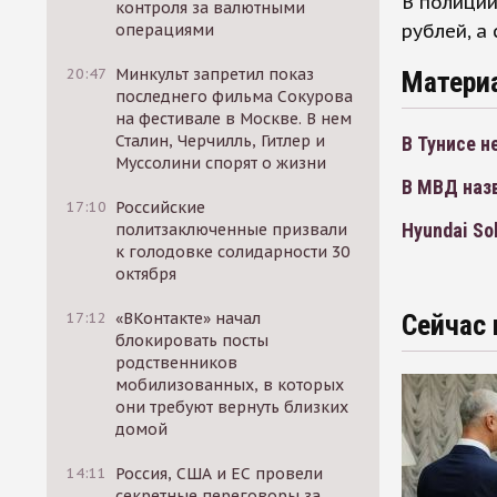
В полиции
контроля за валютными
рублей, а
операциями
20:47
Минкульт запретил показ
Матери
последнего фильма Сокурова
на фестивале в Москве. В нем
Сталин, Черчилль, Гитлер и
В Тунисе 
Муссолини спорят о жизни
В МВД наз
17:10
Российские
Hyundai So
политзаключенные призвали
к голодовке солидарности 30
октября
17:12
«ВКонтакте» начал
Сейчас 
блокировать посты
родственников
мобилизованных, в которых
они требуют вернуть близких
домой
14:11
Россия, США и ЕС провели
секретные переговоры за