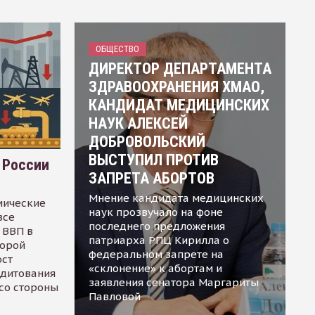
ОБЩЕСТВО
ДИРЕКТОР ДЕПАРТАМЕНТА
ЗДРАВООХРАНЕНИЯ ХМАО,
КАНДИДАТ МЕДИЦИНСКИХ
НАУК АЛЕКСЕЙ
ДОБРОВОЛЬСКИЙ
ВЫСТУПИЛ ПРОТИВ
 России
ЗАПРЕТА АБОРТОВ
Мнение кандидата медицинских
мические
наук прозвучало на фоне
все
последнего предложения
 ВВП в
патриарха РПЦ Кирилла о
торой
федеральном запрете на
ост
«склонение» к абортам и
едитования
заявления сенатора Маргариты
 со стороны
Павловой