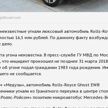
ygoldcoast.com
неизвестные угнали люксовый автомобиль Rolls-Ro
остью 16,5 млн рублей. По данному факту возбужд
 дело.
та угона неизвестна. В пресс-службе ГУ МВД по Мо
 что инцидент произошел не позднее 31 марта 2018
 об угоне подал гражданин 1983 года рождения. И
шего не сообщается.
м «Медузы», автомобиль Rolls-Royce Ghost EWB
нники угнали из Гранатного переулка в центре стол
«Роллс-Ройсом» похитили микроавтобус Mercedes-Be