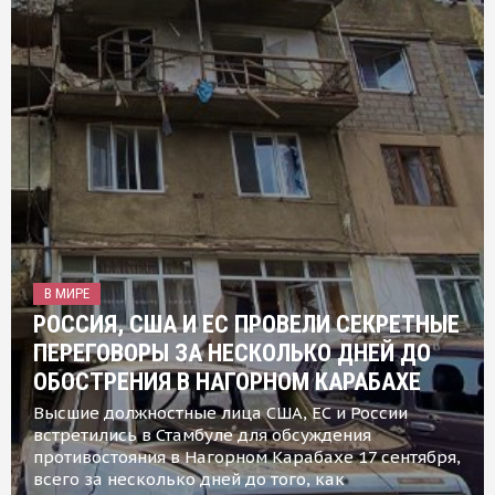
В МИРЕ
РОССИЯ, США И ЕС ПРОВЕЛИ СЕКРЕТНЫЕ
ПЕРЕГОВОРЫ ЗА НЕСКОЛЬКО ДНЕЙ ДО
ОБОСТРЕНИЯ В НАГОРНОМ КАРАБАХЕ
Высшие должностные лица США, ЕС и России
встретились в Стамбуле для обсуждения
противостояния в Нагорном Карабахе 17 сентября,
всего за несколько дней до того, как