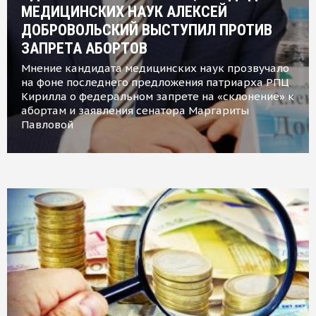
МЕДИЦИНСКИХ НАУК АЛЕКСЕЙ
ДОБРОВОЛЬСКИЙ ВЫСТУПИЛ ПРОТИВ
ЗАПРЕТА АБОРТОВ
Мнение кандидата медицинских наук прозвучало
на фоне последнего предложения патриарха РПЦ
Кирилла о федеральном запрете на «склонение» к
абортам и заявления сенатора Маргариты
Павловой