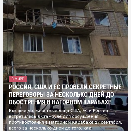
В МИРЕ
РОССИЯ, США И ЕС ПРОВЕЛИ СЕКРЕТНЫЕ
ПЕРЕГОВОРЫ ЗА НЕСКОЛЬКО ДНЕЙ ДО
ОБОСТРЕНИЯ В НАГОРНОМ КАРАБАХЕ
Высшие должностные лица США, ЕС и России
встретились в Стамбуле для обсуждения
противостояния в Нагорном Карабахе 17 сентября,
всего за несколько дней до того, как