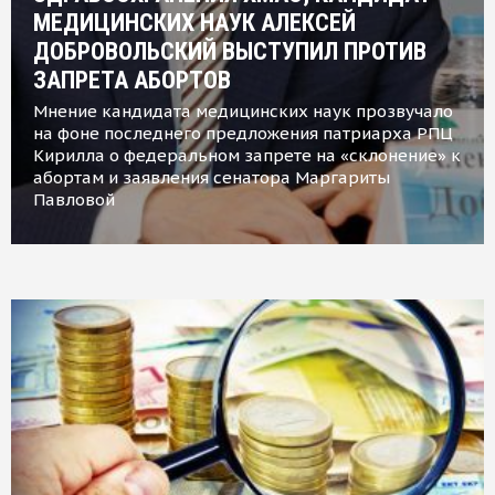
МЕДИЦИНСКИХ НАУК АЛЕКСЕЙ
ДОБРОВОЛЬСКИЙ ВЫСТУПИЛ ПРОТИВ
ЗАПРЕТА АБОРТОВ
Мнение кандидата медицинских наук прозвучало
на фоне последнего предложения патриарха РПЦ
Кирилла о федеральном запрете на «склонение» к
абортам и заявления сенатора Маргариты
Павловой