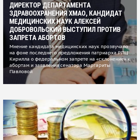
ДИРЕКТОР ДЕПАРТАМЕНТА
ЗДРАВООХРАНЕНИЯ ХМАО, КАНДИДАТ
МЕДИЦИНСКИХ НАУК АЛЕКСЕЙ
ДОБРОВОЛЬСКИЙ ВЫСТУПИЛ ПРОТИВ
ЗАПРЕТА АБОРТОВ
Мнение кандидата медицинских наук прозвучало
на фоне последнего предложения патриарха РПЦ
Кирилла о федеральном запрете на «склонение» к
абортам и заявления сенатора Маргариты
Павловой