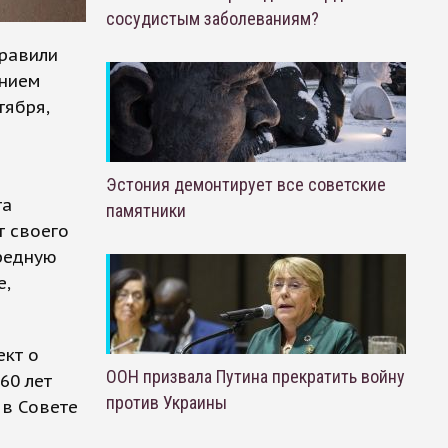
сосудистым заболеваниям?
правили
анием
тября,
Эстония демонтирует все советские
та
памятники
т своего
ередную
е,
ект о
ООН призвала Путина прекратить войну
60 лет
против Украины
 в Совете