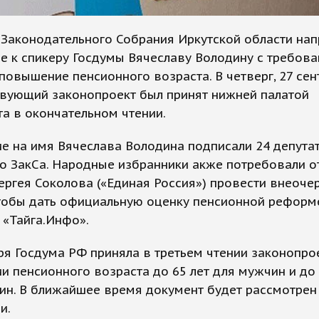
Законодательного Собрания Иркутской области на
е к спикеру Госдумы Вячеславу Володину с требов
повышение пенсионного возраста. В четверг, 27 сен
твующий законопроект был принят нижней палатой
а в окончательном чтении.
е на имя Вячеслава Володина подписали 24 депута
о ЗакСа. Народные избранники акже потребовали о
ергея Соколова («Единая Россия») провести внеоч
тобы дать официальную оценку пенсионной реформ
 «Тайга.Инфо».
ря Госдума РФ приняла в третьем чтении законопро
 пенсионного возраста до 65 лет для мужчин и до 
ин. В ближайшее время документ будет рассмотрен
и.