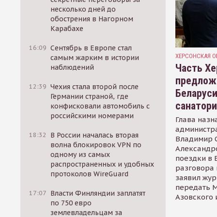
несколько дней до
обострения в Нагорном
Карабахе
16:09
Сентябрь в Европе стал
ХЕРСОНСКАЯ О
самым жарким в истории
Часть Хе
наблюдений
предлож
12:39
Чехия стала второй после
Беларуси
Германии страной, где
санатор
конфисковали автомобиль с
российскими номерами
Глава назн
администр
18:32
В России началась вторая
Владимир С
волна блокировок VPN по
Александр
одному из самых
поездки в 
распространенных и удобных
разговора 
протоколов WireGuard
заявил жур
передать М
17:07
Власти Финляндии заплатят
Азовского 
по 750 евро
землевладельцам за