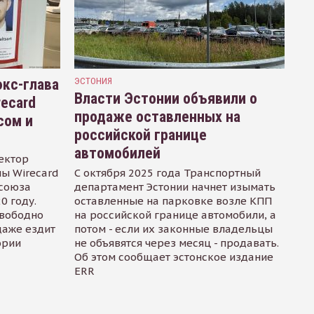
кс-глава
ЭСТОНИЯ
Власти Эстонии объявили о
recard
продаже оставленных на
сом и
российской границе
автомобилей
ектор
ы Wirecard
С октября 2025 года Транспортный
осоюза
департамент Эстонии начнет изымать
0 году.
оставленные на парковке возле КПП
свободно
на российской границе автомобили, а
даже ездит
потом - если их законные владельцы
ории
не объявятся через месяц - продавать.
Об этом сообщает эстонское издание
ERR