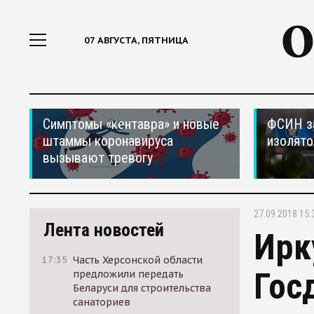
07 АВГУСТА, ПЯТНИЦА
Симптомы «кентавра» и новые
ФСИН за
штаммы коронавируса
изолято
вызывают тревогу
27.09.2018 15:
Лента новостей
Ирк
17:35
Часть Херсонской области
Гос
предложили передать
Беларуси для строительства
санаториев