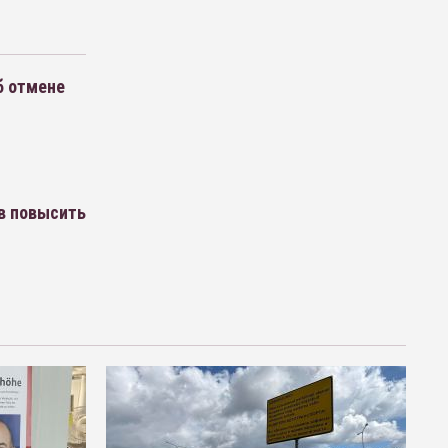
б отмене
й
в повысить