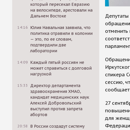
который пересекал Евразию
на велосипеде, арестовали на
Депутаты 
Дальнем Востоке
обращени
14:16
Юлия Навальная заявила, что
отменить 
политика отравили в колонии
соответс
— это, по ее словам,
подтвердили две
парламент
лаборатории
Обращени
14:09
Каждый пятый россиян не
Иркутског
может справиться с долговой
спикера С
нагрузкой
сессию, ч
15:33
Директор департамента
сообщает
здравоохранения ХМАО,
кандидат медицинских наук
27 сентяб
Алексей Добровольский
выступил против запрета
повышении
абортов
для женщ
Федераци
20:58
В России создадут систему