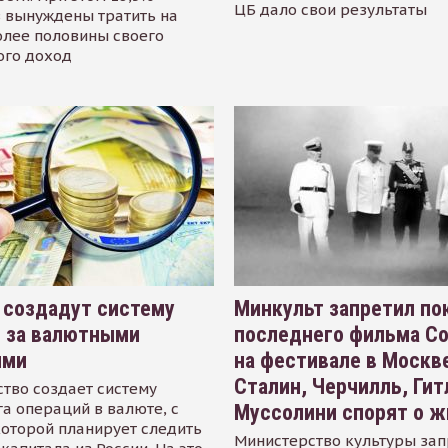
ЦБ дало свои результаты
 вынуждены тратить на
олее половины своего
ого доход
 создадут систему
Минкульт запретил по
я за валютными
последнего фильма С
ями
на фестивале в Москве
Сталин, Черчилль, Гит
тво создает систему
а операций в валюте, с
Муссолини спорят о ж
оторой планирует следить
Министерство культуры зап