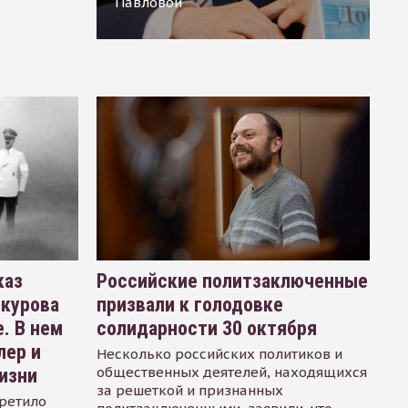
Павловой
каз
Российские политзаключенные
окурова
призвали к голодовке
. В нем
солидарности 30 октября
лер и
Несколько российских политиков и
общественных деятелей, находящихся
изни
за решеткой и признанных
ретило