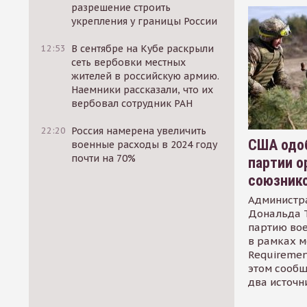
разрешение строить
укрепления у границы России
12:53
В сентябре на Кубе раскрыли
сеть вербовки местных
жителей в российскую армию.
Наемники рассказали, что их
вербовал сотрудник РАН
22:20
Россия намерена увеличить
США одоб
военные расходы в 2024 году
почти на 70%
партии о
союзник
Администр
Дональда 
партию во
в рамках м
Requirement
этом сообщ
два источн