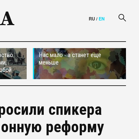
RU
/
EN
рство
Нас мало - а станет еще
ми,
меньше
обой
росили спикера
ионную реформу