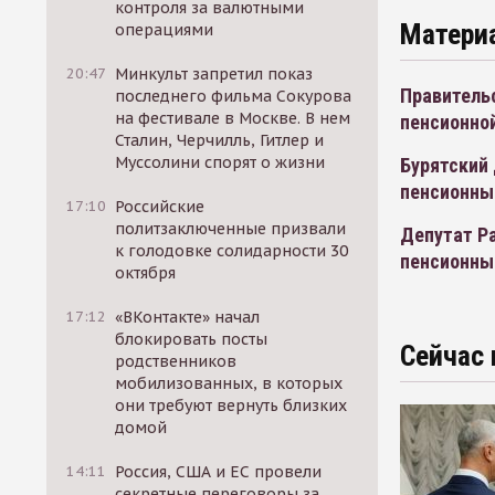
контроля за валютными
Матери
операциями
20:47
Минкульт запретил показ
Правительс
последнего фильма Сокурова
на фестивале в Москве. В нем
пенсионно
Сталин, Черчилль, Гитлер и
Муссолини спорят о жизни
Бурятский 
пенсионны
17:10
Российские
политзаключенные призвали
Депутат Р
к голодовке солидарности 30
пенсионны
октября
17:12
«ВКонтакте» начал
блокировать посты
Сейчас 
родственников
мобилизованных, в которых
они требуют вернуть близких
домой
14:11
Россия, США и ЕС провели
секретные переговоры за