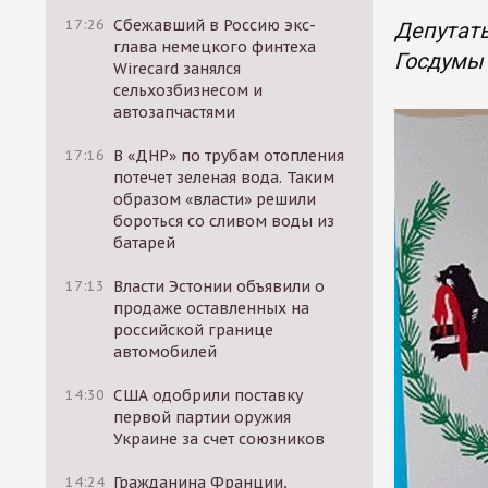
17:26
Сбежавший в Россию экс-
Депутаты
глава немецкого финтеха
Госдумы 
Wirecard занялся
сельхозбизнесом и
автозапчастями
17:16
В «ДНР» по трубам отопления
потечет зеленая вода. Таким
образом «власти» решили
бороться со сливом воды из
батарей
17:13
Власти Эстонии объявили о
продаже оставленных на
российской границе
автомобилей
14:30
США одобрили поставку
первой партии оружия
Украине за счет союзников
14:24
Гражданина Франции,