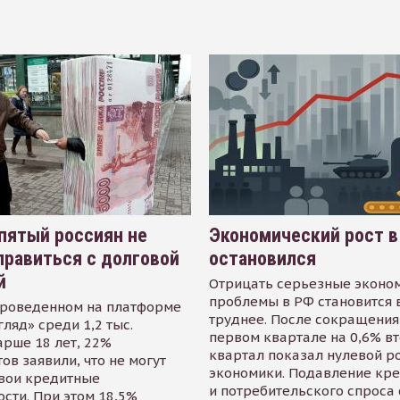
пятый россиян не
Экономический рост в
равиться с долговой
остановился
й
Отрицать серьезные эконо
проблемы в РФ становится 
проведенном на платформе
труднее. После сокращения
гляд» среди 1,2 тыс.
первом квартале на 0,6% в
арше 18 лет, 22%
квартал показал нулевой р
ов заявили, что не могут
экономики. Подавление кр
свои кредитные
и потребительского спроса
сти. При этом 18,5%