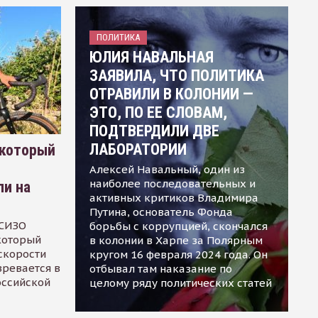
ПОЛИТИКА
ЮЛИЯ НАВАЛЬНАЯ
ЗАЯВИЛА, ЧТО ПОЛИТИКА
ОТРАВИЛИ В КОЛОНИИ —
ЭТО, ПО ЕЕ СЛОВАМ,
ПОДТВЕРДИЛИ ДВЕ
ЛАБОРАТОРИИ
 который
Алексей Навальный, один из
наиболее последовательных и
ли на
активных критиков Владимира
Путина, основатель Фонда
 СИЗО
борьбы с коррупцией, скончался
 который
в колонии в Харпе за Полярным
скорости
кругом 16 февраля 2024 года. Он
зревается в
отбывал там наказание по
оссийской
целому ряду политических статей