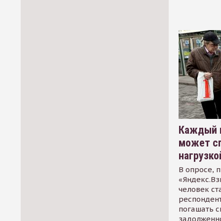
Каждый 
может сп
нагрузко
В опросе, 
«Яндекс.Вз
человек ст
респондент
погашать 
задолженно