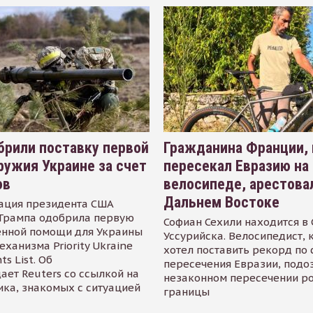
рили поставку первой
Гражданина Франции,
ружия Украине за счет
пересекал Евразию на
ов
велосипеде, арестова
Дальнем Востоке
ация президента США
Трампа одобрила первую
Софиан Сехили находится в
енной помощи для Украины
Уссурийска. Велосипедист,
еханизма Priority Ukraine
хотел поставить рекорд по 
s List. Об
пересечения Евразии, подо
ает Reuters со ссылкой на
незаконном пересечении р
ика, знакомых с ситуацией
границы