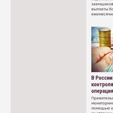
заемщиков
выплаты б
ежемесячн
В России
контрол
операци
Правительс
мониторинг
помощью к