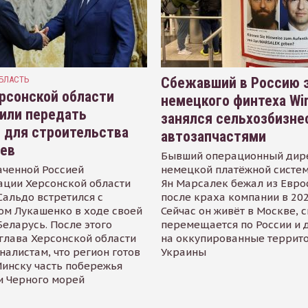
БЛАСТЬ
Сбежавший в Россию э
рсонской области
немецкого финтеха Wi
или передать
занялся сельхозбизне
 для строительства
автозапчастями
иев
Бывший операционный дир
аченной Россией
немецкой платёжной систем
ации Херсонской области
Ян Марсалек бежал из Евр
альдо встретился с
после краха компании в 202
ом Лукашенко в ходе своей
Сейчас он живёт в Москве, 
Беларусь. После этого
перемещается по России и 
глава Херсонской области
на оккупированные террит
налистам, что регион готов
Украины
инску часть побережья
и Черного морей