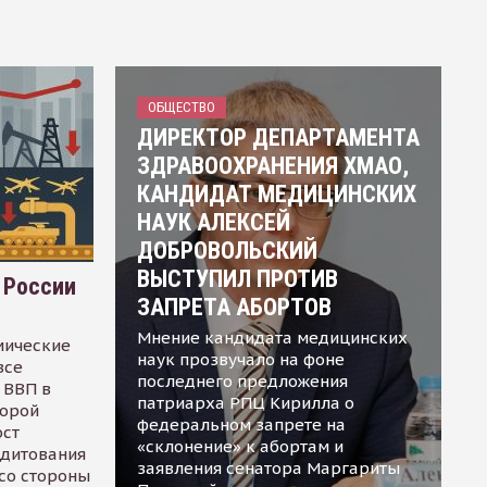
ОБЩЕСТВО
ДИРЕКТОР ДЕПАРТАМЕНТА
ЗДРАВООХРАНЕНИЯ ХМАО,
КАНДИДАТ МЕДИЦИНСКИХ
НАУК АЛЕКСЕЙ
ДОБРОВОЛЬСКИЙ
ВЫСТУПИЛ ПРОТИВ
 России
ЗАПРЕТА АБОРТОВ
Мнение кандидата медицинских
мические
наук прозвучало на фоне
все
последнего предложения
 ВВП в
патриарха РПЦ Кирилла о
торой
федеральном запрете на
ост
«склонение» к абортам и
едитования
заявления сенатора Маргариты
 со стороны