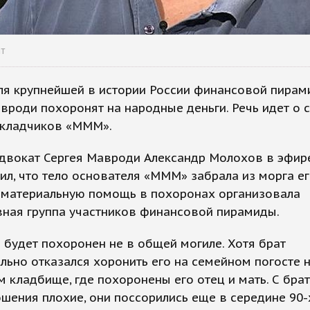
ит
ля крупнейшей в истории России финансовой пира
вроди похоронят на народные деньги. Речь идет о 
кладчиков «МММ».
двокат Сергея Мавроди Александр Молохов в эфи
л, что тело основателя «МММ» забрала из морга е
а материальную помощь в похоронах организовала
вная группа участников финансовой пирамиды.
будет похоронен не в общей могиле. Хотя брат
льно отказался хоронить его на семейном погосте 
 кладбище, где похоронены его отец и мать. С брат
шения плохие, они поссорились еще в середине 90-