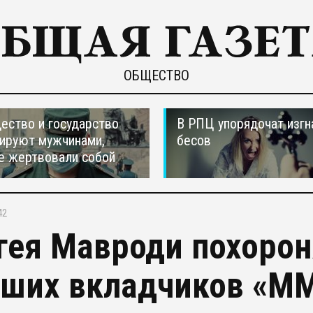
ОБЩЕСТВО
ество и государство
В РПЦ упорядочат изгн
ируют мужчинами,
бесов
е жертвовали собой
42
гея Мавроди похорон
ших вкладчиков «М