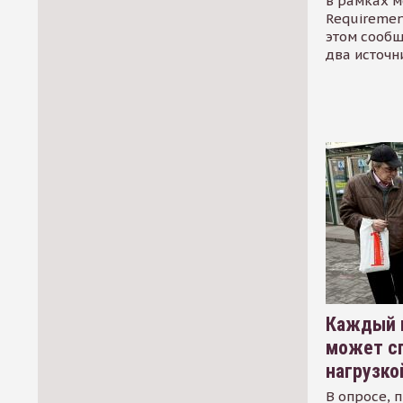
в рамках м
Requirement
этом сообщ
два источн
Каждый 
может сп
нагрузко
В опросе, 