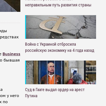
неправильным путь развития страны
миды
средствах
Война с Украиной отбросила
российскую экономику на 4 года назад
ре
Business
го бывшая
на
Суд в Гааге выдал ордер на арест
ом у него
Путина
х по