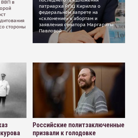
 ВВП в
патриарха РПЦ Кирилла о
торой
федеральном запрете на
ост
«склонение» к абортам и
едитования
заявления сенатора Маргариты
 со стороны
Павловой
каз
Российские политзаключенные
окурова
призвали к голодовке