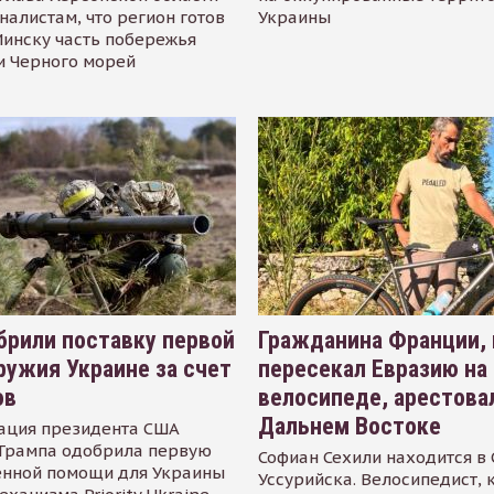
налистам, что регион готов
Украины
инску часть побережья
и Черного морей
рили поставку первой
Гражданина Франции,
ружия Украине за счет
пересекал Евразию на
ов
велосипеде, арестова
Дальнем Востоке
ация президента США
Трампа одобрила первую
Софиан Сехили находится в
енной помощи для Украины
Уссурийска. Велосипедист,