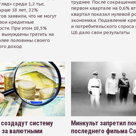
труднее. После сокращения
гляд» среди 1,2 тыс.
первом квартале на 0,6% в
арше 18 лет, 22%
квартал показал нулевой р
ов заявили, что не могут
экономики. Подавление кр
свои кредитные
и потребительского спроса
сти. При этом 18,5%
ЦБ дало свои результаты
 вынуждены тратить на
олее половины своего
ого доход
 создадут систему
Минкульт запретил по
я за валютными
последнего фильма С