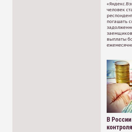
«Яндекс.Вз
человек ст
респондент
погашать 
задолженно
заемщиков
выплаты б
ежемесячн
В России
контрол