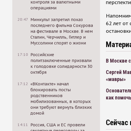
перспекти
контроля за валютными
операциями
Напомним,
20:47
Минкульт запретил показ
62 лет от
последнего фильма Сокурова
остановк
на фестивале в Москве. В нем
Сталин, Черчилль, Гитлер и
Матери
Муссолини спорят о жизни
17:10
Российские
В Москве 
политзаключенные призвали
к голодовке солидарности 30
Сергей Мав
октября
«мавры»
17:12
«ВКонтакте» начал
блокировать посты
Основател
родственников
как помочь
мобилизованных, в которых
они требуют вернуть близких
домой
Сейчас 
14:11
Россия, США и ЕС провели
секретные переговоры за