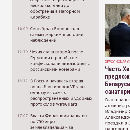
несколько дней до
обострения в Нагорном
Карабахе
16:09
Сентябрь в Европе стал
самым жарким в истории
наблюдений
12:39
Чехия стала второй после
Германии страной, где
ХЕРСОНСКАЯ О
конфисковали автомобиль с
Часть Хе
российскими номерами
предлож
18:32
В России началась вторая
Беларуси
волна блокировок VPN по
санатор
одному из самых
распространенных и удобных
Глава назн
протоколов WireGuard
администр
Владимир С
17:07
Власти Финляндии заплатят
Александр
по 750 евро
поездки в 
землевладельцам за
разговора 