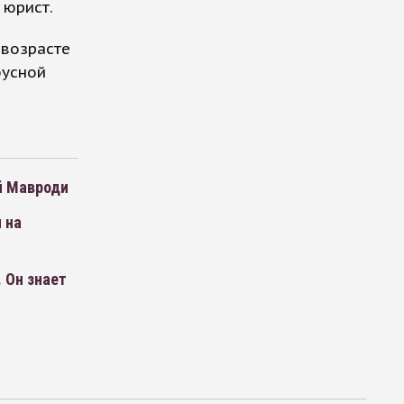
 юрист.
 возрасте
бусной
й Мавроди
 на
 Он знает