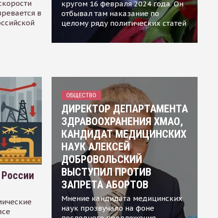
скорости
кругом 16 февраля 2024 года. Он
зревается в
отбывал там наказание по
оссийской
целому ряду политических статей
ОБЩЕСТВО
ДИРЕКТОР ДЕПАРТАМЕНТА
ЗДРАВООХРАНЕНИЯ ХМАО,
КАНДИДАТ МЕДИЦИНСКИХ
НАУК АЛЕКСЕЙ
ДОБРОВОЛЬСКИЙ
ВЫСТУПИЛ ПРОТИВ
 России
ЗАПРЕТА АБОРТОВ
Мнение кандидата медицинских
мические
наук прозвучало на фоне
все
последнего предложения