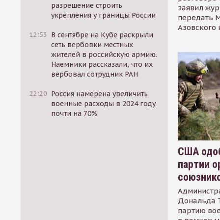
разрешение строить
заявил жур
укрепления у границы России
передать М
Азовского 
12:53
В сентябре на Кубе раскрыли
сеть вербовки местных
жителей в российскую армию.
Наемники рассказали, что их
вербовал сотрудник РАН
22:20
Россия намерена увеличить
военные расходы в 2024 году
почти на 70%
США одоб
партии о
союзник
Администр
Дональда 
партию во