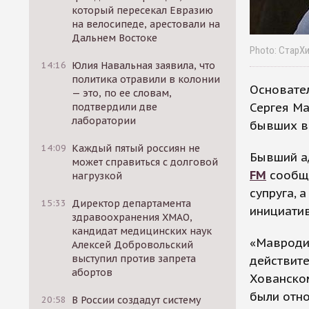
который пересекал Евразию
на велосипеде, арестовали на
Дальнем Востоке
Photo: СтарХ
14:16
Юлия Навальная заявила, что
политика отравили в колонии
Основате
— это, по ее словам,
Сергея Ма
подтвердили две
лаборатории
бывших в
14:09
Каждый пятый россиян не
Бывший а
может справиться с долговой
FM
сообщи
нагрузкой
супруга, 
15:33
Директор департамента
инициати
здравоохранения ХМАО,
кандидат медицинских наук
«Мавроди 
Алексей Добровольский
выступил против запрета
действите
абортов
Хованском
были отно
20:58
В России создадут систему