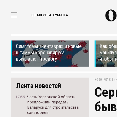
08 АВГУСТА, СУББОТА
Симптомы «кентавра» и новые
Как общ
штаммы коронавируса
манипул
вызывают тревогу
чтобы т
30.03.2018 15:
Лента новостей
Сер
17:35
Часть Херсонской области
быв
предложили передать
Беларуси для строительства
санаториев