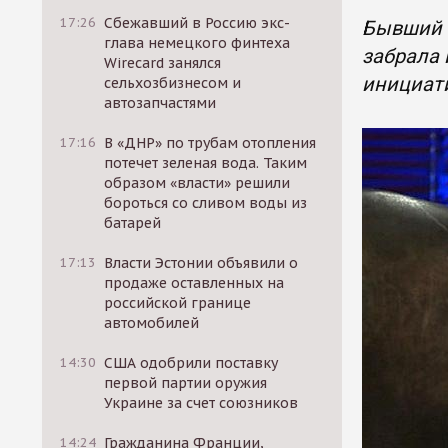
17:26
Сбежавший в Россию экс-
Бывший 
глава немецкого финтеха
забрала 
Wirecard занялся
инициат
сельхозбизнесом и
автозапчастями
17:16
В «ДНР» по трубам отопления
потечет зеленая вода. Таким
образом «власти» решили
бороться со сливом воды из
батарей
17:13
Власти Эстонии объявили о
продаже оставленных на
российской границе
автомобилей
14:30
США одобрили поставку
первой партии оружия
Украине за счет союзников
14:24
Гражданина Франции,