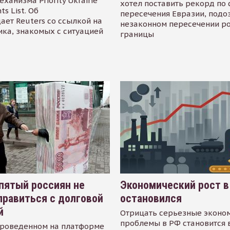
еханизма Priority Ukraine
хотел поставить рекорд по 
s List. Об
пересечения Евразии, подо
ает Reuters со ссылкой на
незаконном пересечении р
ика, знакомых с ситуацией
границы
пятый россиян не
Экономический рост в
равиться с долговой
остановился
й
Отрицать серьезные эконо
проблемы в РФ становится 
проведенном на платформе