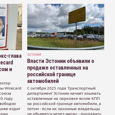
кс-глава
ЭСТОНИЯ
Власти Эстонии объявили о
recard
продаже оставленных на
сом и
российской границе
автомобилей
ектор
ы Wirecard
С октября 2025 года Транспортный
осоюза
департамент Эстонии начнет изымать
0 году.
оставленные на парковке возле КПП
свободно
на российской границе автомобили, а
даже ездит
потом - если их законные владельцы
ории
не объявятся через месяц - продавать.