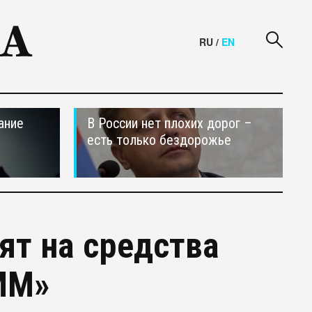
RU
/
EN
ание
В России нет плохих дорог –
есть только бездорожье
ят на средства
ММ»