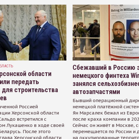
БЛАСТЬ
Сбежавший в Россию э
рсонской области
немецкого финтеха Wi
или передать
занялся сельхозбизне
 для строительства
автозапчастями
иев
Бывший операционный дир
аченной Россией
немецкой платёжной систем
ации Херсонской области
Ян Марсалек бежал из Евр
альдо встретился с
после краха компании в 202
ом Лукашенко в ходе своей
Сейчас он живёт в Москве, 
Беларусь. После этого
перемещается по России и 
глава Херсонской области
на оккупированные террит