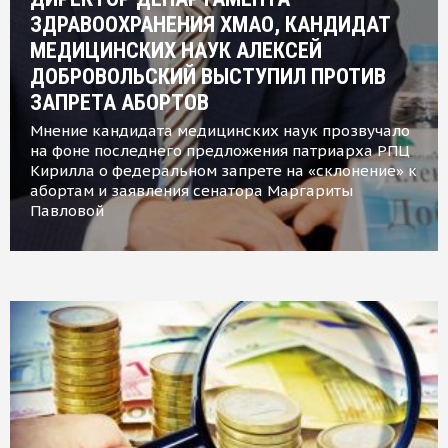
ЗДРАВООХРАНЕНИЯ ХМАО, КАНДИДАТ
МЕДИЦИНСКИХ НАУК АЛЕКСЕЙ
ДОБРОВОЛЬСКИЙ ВЫСТУПИЛ ПРОТИВ
ЗАПРЕТА АБОРТОВ
Мнение кандидата медицинских наук прозвучало
на фоне последнего предложения патриарха РПЦ
Кирилла о федеральном запрете на «склонение» к
абортам и заявления сенатора Маргариты
Павловой