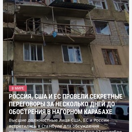
В МИРЕ
РОССИЯ, США И ЕС ПРОВЕЛИ СЕКРЕТНЫЕ
ПЕРЕГОВОРЫ ЗА НЕСКОЛЬКО ДНЕЙ ДО
ОБОСТРЕНИЯ В НАГОРНОМ КАРАБАХЕ
Высшие должностные лица США, ЕС и России
встретились в Стамбуле для обсуждения
противостояния в Нагорном Карабахе 17 сентября,