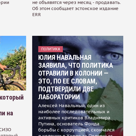
ории
не объявятся через месяц - продавать.
Об этом сообщает эстонское издание
ERR
ПОЛИТИКА
ЮЛИЯ НАВАЛЬНАЯ
ЗАЯВИЛА, ЧТО ПОЛИТИКА
ОТРАВИЛИ В КОЛОНИИ —
ЭТО, ПО ЕЕ СЛОВАМ,
ПОДТВЕРДИЛИ ДВЕ
ЛАБОРАТОРИИ
 который
Алексей Навальный, один из
наиболее последовательных и
ли на
активных критиков Владимира
Путина, основатель Фонда
 СИЗО
борьбы с коррупцией, скончался
 который
в колонии в Харпе за Полярным