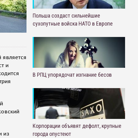
Польша создаст сильнейшие
сухопутные войска НАТО в Европе
й является
т и
ходится
В РПЦ упорядочат изгнание бесов
трия
ай
ковский
Корпорации объявят дефолт, крупные
и из
города опустеют