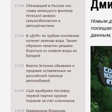
Дми
17:26
Сбежавший в Россию экс-
глава немецкого финтеха
Wirecard занялся
Новым ди
сельхозбизнесом и
автозапчастями
посещаем
данным,
17:16
В «ДНР» по трубам отопления
потечет зеленая вода. Таким
образом «власти» решили
бороться со сливом воды из
батарей
17:13
Власти Эстонии объявили о
продаже оставленных на
российской границе
автомобилей
14:30
США одобрили поставку
первой партии оружия
Украине за счет союзников
14:24
Гражданина Франции,