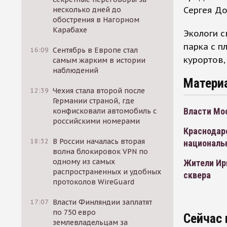
Сергея До
несколько дней до
обострения в Нагорном
Карабахе
Экологи 
парка с п
16:09
Сентябрь в Европе стал
курортов,
самым жарким в истории
наблюдений
Матери
12:39
Чехия стала второй после
Германии страной, где
Власти Мо
конфисковали автомобиль с
российскими номерами
Краснодарс
18:32
В России началась вторая
националь
волна блокировок VPN по
одному из самых
Жители Ир
распространенных и удобных
сквера
протоколов WireGuard
17:07
Власти Финляндии заплатят
по 750 евро
Сейчас 
землевладельцам за