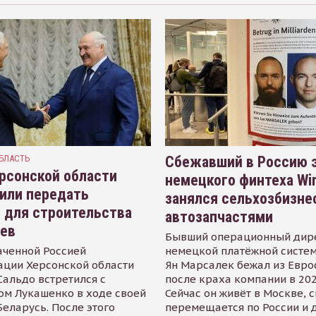
БЛАСТЬ
Сбежавший в Россию э
рсонской области
немецкого финтеха Wi
или передать
занялся сельхозбизне
 для строительства
автозапчастями
иев
Бывший операционный дир
аченной Россией
немецкой платёжной систем
ации Херсонской области
Ян Марсалек бежал из Евр
альдо встретился с
после краха компании в 202
ом Лукашенко в ходе своей
Сейчас он живёт в Москве, 
Беларусь. После этого
перемещается по России и 