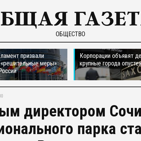
ОБЩЕСТВО
ламент призвали
Корпорации объявят д
 «решительные меры»
крупные города опусте
России
30
ым директором Сочи
ионального парка ст