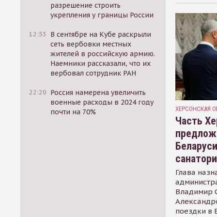
разрешение строить
укрепления у границы России
12:53
В сентябре на Кубе раскрыли
сеть вербовки местных
жителей в российскую армию.
Наемники рассказали, что их
вербовал сотрудник РАН
22:20
Россия намерена увеличить
военные расходы в 2024 году
ХЕРСОНСКАЯ О
почти на 70%
Часть Хе
предлож
Беларуси
санатор
Глава назн
администр
Владимир С
Александр
поездки в 