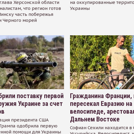
глава Херсонской области
на оккупированные террит
налистам, что регион готов
Украины
инску часть побережья
и Черного морей
рили поставку первой
Гражданина Франции,
ружия Украине за счет
пересекал Евразию на
ов
велосипеде, арестова
Дальнем Востоке
ация президента США
Трампа одобрила первую
Софиан Сехили находится в
енной помощи для Украины
Уссурийска. Велосипедист,