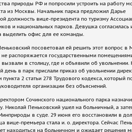
тва природы РФ и попросили устроить на работу м
та из Москвы. Начальник парка предложил Дарье
ой должность вице-президента по туризму Ассоциа
ков и национальных парков. Девушка согласилась 
 выделить офис для ее команды.
еньковский посоветовал ей решить этот вопрос в 
н не распоряжается государственными помещениями
 вызвали в столицу, где и объявили об увольнении. 
 день в парк прислали приказ об увольнении дирек
 пункта 2 статьи 278 Трудового кодекса, который п
уководителя организации без объяснений.
ректором Сочинского национального парка назнач
. Николай Пеньковский ушел на больничный, а зат
инприроды в суде. 29 июня его восстановили в дол
а вице-премьера стала и. о. директора. Сейчас Пен
ет находиться на больничном и ожидает решения м