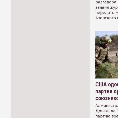
разговора 
заявил жур
передать М
Азовского 
США одоб
партии о
союзник
Администр
Дональда 
партию во