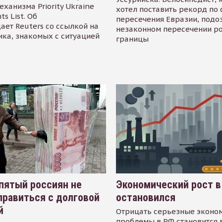
еханизма Priority Ukraine
хотел поставить рекорд по 
s List. Об
пересечения Евразии, подо
ает Reuters со ссылкой на
незаконном пересечении р
ика, знакомых с ситуацией
границы
пятый россиян не
Экономический рост в
равиться с долговой
остановился
й
Отрицать серьезные эконо
проблемы в РФ становится 