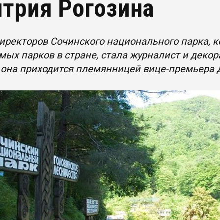
трия Рогозина
ректоров Сочинского национального парка, к
ых парков в стране, стала журналист и деко
 она приходится племянницей вице-премьера 