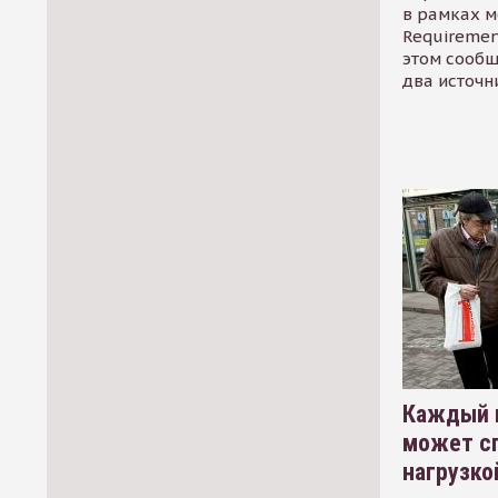
в рамках м
Requirement
этом сообщ
два источн
Каждый 
может сп
нагрузко