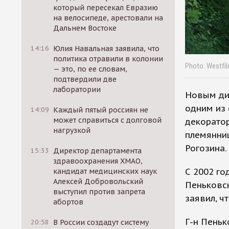
который пересекал Евразию
на велосипеде, арестовали на
Дальнем Востоке
14:16
Юлия Навальная заявила, что
политика отравили в колонии
Photo: Westfi
— это, по ее словам,
подтвердили две
лаборатории
Новым дир
одним из 
14:09
Каждый пятый россиян не
может справиться с долговой
декорато
нагрузкой
племянни
Рогозина.
15:33
Директор департамента
здравоохранения ХМАО,
С 2002 го
кандидат медицинских наук
Алексей Добровольский
Пеньковск
выступил против запрета
заявил, ч
абортов
Г-н Пеньк
20:58
В России создадут систему