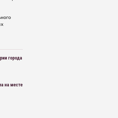
ьного
ых
рии города
а на месте