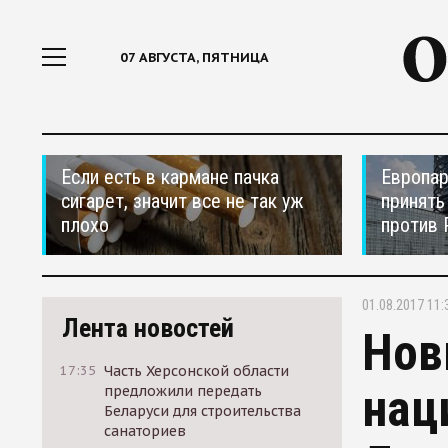
07 АВГУСТА, ПЯТНИЦА
Если есть в кармане пачка
Европар
сигарет, значит все не так уж
принять
плохо
против 
01.08.2017 11:
Лента новостей
Нов
17:35
Часть Херсонской области
нац
предложили передать
Беларуси для строительства
санаториев