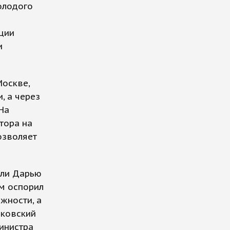
олодого
ции
и
Москве,
, а через
На
тора на
озволяет
или Дарью
ем оспорил
жности, а
ьковский
инистра