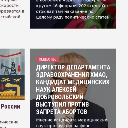
скорости
кругом 16 февраля 2024 года. Он
зревается в
отбывал там наказание по
оссийской
целому ряду политических статей
ОБЩЕСТВО
ДИРЕКТОР ДЕПАРТАМЕНТА
ЗДРАВООХРАНЕНИЯ ХМАО,
КАНДИДАТ МЕДИЦИНСКИХ
НАУК АЛЕКСЕЙ
ДОБРОВОЛЬСКИЙ
ВЫСТУПИЛ ПРОТИВ
 России
ЗАПРЕТА АБОРТОВ
Мнение кандидата медицинских
мические
наук прозвучало на фоне
все