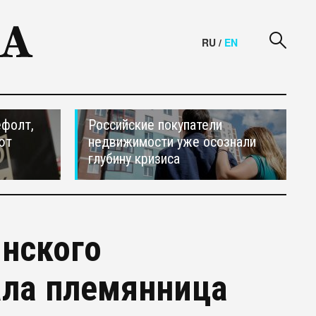
RU
/
EN
ефолт,
Российские покупатели
ют
недвижимости уже осознали
глубину кризиса
нского
ала племянница