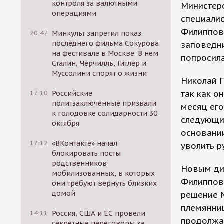
контроля за валютными
Министерс
операциями
специалис
Филиппов
20:47
Минкульт запретил показ
последнего фильма Сокурова
заповедни
на фестивале в Москве. В нем
попросила
Сталин, Черчилль, Гитлер и
Муссолини спорят о жизни
Николай П
так как о
17:10
Российские
политзаключенные призвали
месяц его
к голодовке солидарности 30
следующий
октября
основании
17:12
«ВКонтакте» начал
уволить р
блокировать посты
родственников
Новым ди
мобилизованных, в которых
Филиппову
они требуют вернуть близких
домой
решение М
племянниц
14:11
Россия, США и ЕС провели
продолжа
секретные переговоры за