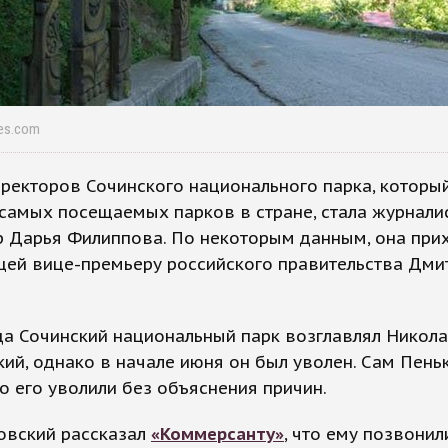
les.com
екторов Сочинского национального парка, которы
самых посещаемых парков в стране, стала журналис
р Дарья Филиппова. По некоторым данным, она при
цей вице-премьеру российского правительства Дми
да Сочинский национальный парк возглавлял Никол
ий, однако в начале июня он был уволен. Сам Пень
то его уволили без объяснения причин.
овский рассказал
«Коммерсанту»
, что ему позвонил