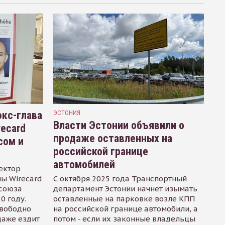
кс-глава
ЭСТОНИЯ
Власти Эстонии объявили о
recard
продаже оставленных на
сом и
российской границе
автомобилей
ектор
ы Wirecard
С октября 2025 года Транспортный
осоюза
департамент Эстонии начнет изымать
0 году.
оставленные на парковке возле КПП
свободно
на российской границе автомобили, а
даже ездит
потом - если их законные владельцы