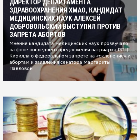
ДИРЕКТОР ДЕПАРТАМЕНТА
ЗДРАВООХРАНЕНИЯ ХМАО, КАНДИДАТ
МЕДИЦИНСКИХ НАУК АЛЕКСЕЙ
ДОБРОВОЛЬСКИЙ ВЫСТУПИЛ ПРОТИВ
ЗАПРЕТА АБОРТОВ
Мнение кандидата медицинских наук прозвучало
на фоне последнего предложения патриарха РПЦ
Кирилла о федеральном запрете на «склонение» к
абортам и заявления сенатора Маргариты
Павловой