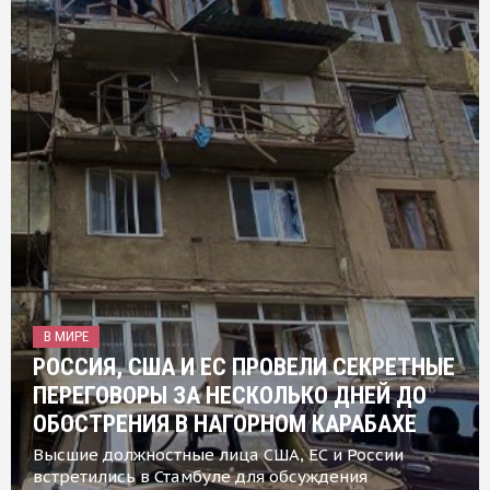
В МИРЕ
РОССИЯ, США И ЕС ПРОВЕЛИ СЕКРЕТНЫЕ
ПЕРЕГОВОРЫ ЗА НЕСКОЛЬКО ДНЕЙ ДО
ОБОСТРЕНИЯ В НАГОРНОМ КАРАБАХЕ
Высшие должностные лица США, ЕС и России
встретились в Стамбуле для обсуждения