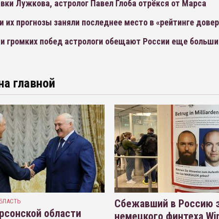
вки Лужкова, астролог Павел Глоба отрёкся от Марса
и их прогнозы заняли последнее место в «рейтинге дове
ии громких побед астрологи обещают России еще больши
на главной
БЛАСТЬ
Сбежавший в Россию э
рсонской области
немецкого финтеха Wi