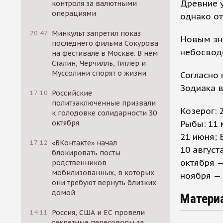
Древние у
контроля за валютными
операциями
однако от
20:47
Минкульт запретил показ
Новым зн
последнего фильма Сокурова
небосвод
на фестивале в Москве. В нем
Сталин, Черчилль, Гитлер и
Муссолини спорят о жизни
Согласно 
Зодиака 
17:10
Российские
политзаключенные призвали
Козерог: 
к голодовке солидарности 30
Рыбы: 11 
октября
21 июня; 
17:12
«ВКонтакте» начал
10 август
блокировать посты
октября —
родственников
мобилизованных, в которых
ноября — 
они требуют вернуть близких
домой
Матери
14:11
Россия, США и ЕС провели
секретные переговоры за