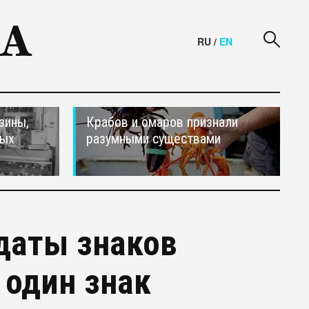
RU
/
EN
зины,
Крабов и омаров признали
тых
разумными существами
даты знаков
 один знак