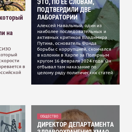
ЭТО, ПО ЕЕ СЛОВАМ,
ПОДТВЕРДИЛИ ДВЕ
ЛАБОРАТОРИИ
 который
Алексей Навальный, один из
наиболее последовательных и
ли на
активных критиков Владимира
Путина, основатель Фонда
 СИЗО
борьбы с коррупцией, скончался
 который
в колонии в Харпе за Полярным
скорости
кругом 16 февраля 2024 года. Он
зревается в
отбывал там наказание по
оссийской
целому ряду политических статей
ОБЩЕСТВО
ДИРЕКТОР ДЕПАРТАМЕНТА