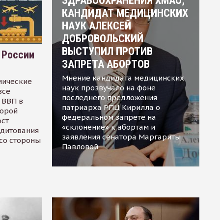
ЗДРАВООХРАНЕНИЯ ХМАО,
КАНДИДАТ МЕДИЦИНСКИХ
НАУК АЛЕКСЕЙ
ДОБРОВОЛЬСКИЙ
ВЫСТУПИЛ ПРОТИВ
 России
ЗАПРЕТА АБОРТОВ
Мнение кандидата медицинских
мические
наук прозвучало на фоне
все
последнего предложения
 ВВП в
патриарха РПЦ Кирилла о
торой
федеральном запрете на
ост
«склонение» к абортам и
едитования
заявления сенатора Маргариты
 со стороны
Павловой