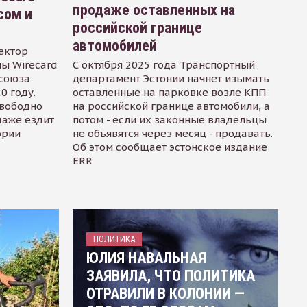
продаже оставленных на
сом и
российской границе
автомобилей
ектор
ы Wirecard
С октября 2025 года Транспортный
осоюза
департамент Эстонии начнет изымать
0 году.
оставленные на парковке возле КПП
свободно
на российской границе автомобили, а
даже ездит
потом - если их законные владельцы
ории
не объявятся через месяц - продавать.
Об этом сообщает эстонское издание
ERR
ПОЛИТИКА
ЮЛИЯ НАВАЛЬНАЯ
ЗАЯВИЛА, ЧТО ПОЛИТИКА
ОТРАВИЛИ В КОЛОНИИ —