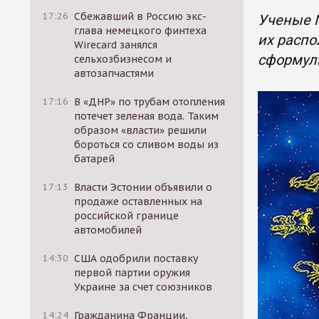
17:26
Сбежавший в Россию экс-
Ученые 
глава немецкого финтеха
их распо
Wirecard занялся
сформули
сельхозбизнесом и
автозапчастями
17:16
В «ДНР» по трубам отопления
потечет зеленая вода. Таким
образом «власти» решили
бороться со сливом воды из
батарей
17:13
Власти Эстонии объявили о
продаже оставленных на
российской границе
автомобилей
14:30
США одобрили поставку
первой партии оружия
Украине за счет союзников
14:24
Гражданина Франции,