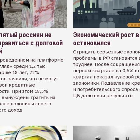
пятый россиян не
Экономический рост в
равиться с долговой
остановился
й
Отрицать серьезные эконо
проблемы в РФ становится 
проведенном на платформе
труднее. После сокращения
гляд» среди 1,2 тыс.
первом квартале на 0,6% в
арше 18 лет, 22%
квартал показал нулевой р
ов заявили, что не могут
экономики. Подавление кр
свои кредитные
и потребительского спроса
сти. При этом 18,5%
ЦБ дало свои результаты
 вынуждены тратить на
олее половины своего
ого доход