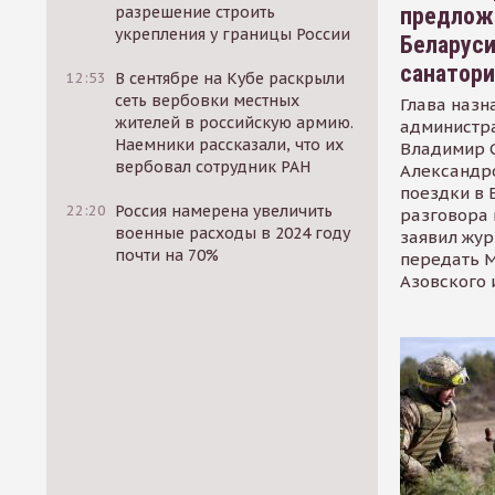
предлож
разрешение строить
укрепления у границы России
Беларуси
санатор
12:53
В сентябре на Кубе раскрыли
сеть вербовки местных
Глава назн
жителей в российскую армию.
администр
Наемники рассказали, что их
Владимир С
вербовал сотрудник РАН
Александр
поездки в 
22:20
Россия намерена увеличить
разговора 
военные расходы в 2024 году
заявил жур
почти на 70%
передать М
Азовского 