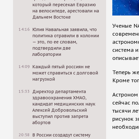
который пересекал Евразию
на велосипеде, арестовали на
Дальнем Востоке
Ученые N
14:16
Юлия Навальная заявила, что
современ
политика отравили в колонии
астроном
— это, по ее словам,
подтвердили две
система и
лаборатории
описывае
14:09
Каждый пятый россиян не
Теперь же
может справиться с долговой
нагрузкой
Кроме того
15:33
Директор департамента
Астроном 
здравоохранения ХМАО,
сейчас по
кандидат медицинских наук
тысячи ле
Алексей Добровольский
выступил против запрета
рисунок з
абортов
необходи
20:58
В России создадут систему