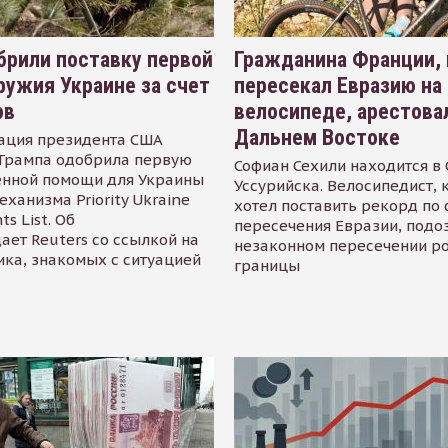
рили поставку первой
Гражданина Франции,
ружия Украине за счет
пересекал Евразию на
ов
велосипеде, арестова
Дальнем Востоке
ация президента США
Трампа одобрила первую
Софиан Сехили находится в
енной помощи для Украины
Уссурийска. Велосипедист,
еханизма Priority Ukraine
хотел поставить рекорд по 
s List. Об
пересечения Евразии, подо
ает Reuters со ссылкой на
незаконном пересечении р
ика, знакомых с ситуацией
границы