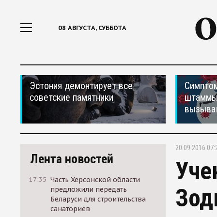
08 АВГУСТА, СУББОТА
Эстония демонтирует все
Симптом
советские памятники
штаммы
вызыва
20.09.2016 07:
Лента новостей
Уче
17:35
Часть Херсонской области
Зод
предложили передать
Беларуси для строительства
санаториев