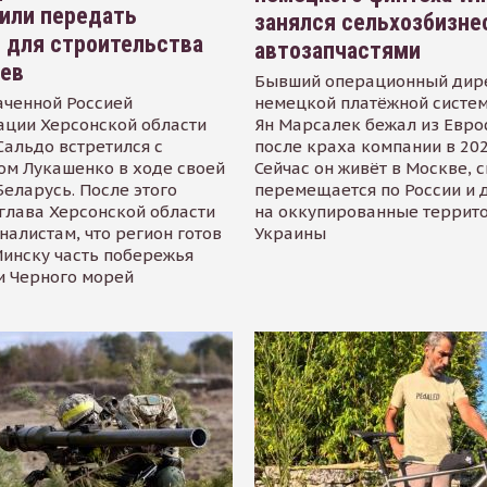
или передать
занялся сельхозбизне
 для строительства
автозапчастями
иев
Бывший операционный дир
аченной Россией
немецкой платёжной систем
ации Херсонской области
Ян Марсалек бежал из Евр
альдо встретился с
после краха компании в 202
ом Лукашенко в ходе своей
Сейчас он живёт в Москве, 
Беларусь. После этого
перемещается по России и 
глава Херсонской области
на оккупированные террит
налистам, что регион готов
Украины
инску часть побережья
и Черного морей