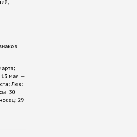
ий,
 знаков
марта;
: 13 мая —
ста; Лев:
сы: 30
носец: 29