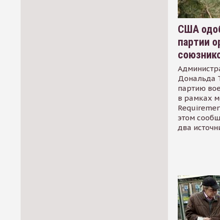
США одоб
партии о
союзник
Администр
Дональда 
партию во
в рамках м
Requirement
этом сообщ
два источн