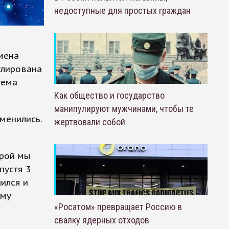
недоступные для простых граждан
мена
улирована
тема
Как общество и государство
манипулируют мужчинами, чтобы те
менились.
жертвовали собой
орой мы
пустя 3
ился и
ему
«Росатом» превращает Россию в
свалку ядерных отходов