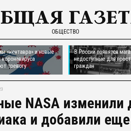
ОБЩЕСТВО
ы «кентавра» и новые
В России появятся мага
 коронавируса
недоступные для прос
ют тревогу
граждан
23
ные NASA изменили 
иака и добавили еще