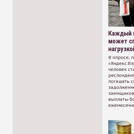
Каждый 
может сп
нагрузко
В опросе, 
«Яндекс.Вз
человек ст
респондент
погашать 
задолженно
заемщиков
выплаты б
ежемесячн