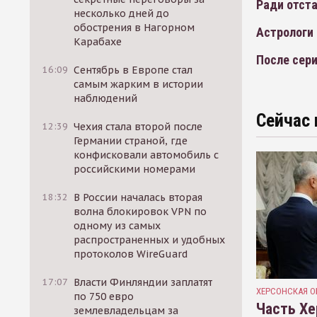
Ради отста
несколько дней до
обострения в Нагорном
Астрологи 
Карабахе
После сер
16:09
Сентябрь в Европе стал
самым жарким в истории
наблюдений
Сейчас 
12:39
Чехия стала второй после
Германии страной, где
конфисковали автомобиль с
российскими номерами
18:32
В России началась вторая
волна блокировок VPN по
одному из самых
распространенных и удобных
протоколов WireGuard
17:07
Власти Финляндии заплатят
ХЕРСОНСКАЯ О
по 750 евро
Часть Хе
землевладельцам за