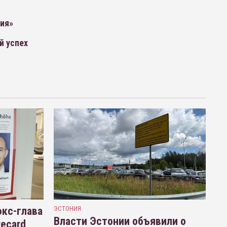
рия»
й успех
кс-глава
ЭСТОНИЯ
Власти Эстонии объявили о
recard