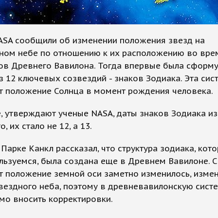
ASA сообщили об изменении положения звезд на
ном небе по отношению к их расположению во вре
ов Древнего Вавилона. Тогда впервые была сформ
з 12 ключевых созвездий - знаков Зодиака. Эта сис
т положение Солнца в момент рождения человека.
, утверждают ученые NASA, даты знаков Зодиака из
, их стало не 12, а 13.
Парке Канкл рассказал, что структура зодиака, кот
льзуемся, была создана еще в Древнем Вавилоне. С
т положение земной оси заметно изменилось, измен
вездного неба, поэтому в древневавилонскую сист
мо вносить корректировки.