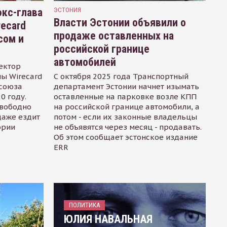
кс-глава
ЭСТОНИЯ
Власти Эстонии объявили о
recard
продаже оставленных на
сом и
российской границе
автомобилей
ектор
ы Wirecard
С октября 2025 года Транспортный
осоюза
департамент Эстонии начнет изымать
0 году.
оставленные на парковке возле КПП
свободно
на российской границе автомобили, а
даже ездит
потом - если их законные владельцы
ории
не объявятся через месяц - продавать.
Об этом сообщает эстонское издание
ERR
ПОЛИТИКА
ЮЛИЯ НАВАЛЬНАЯ