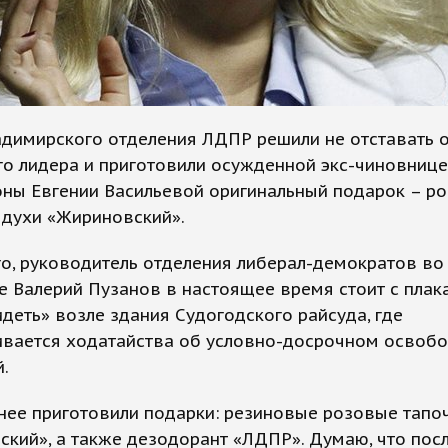
димирского отделения ЛДПР решили не отставать о
о лидера и приготовили осужденной экс-чиновнице
ны Евгении Васильевой оригинальный подарок – р
 духи «Жириновский».
о, руководитель отделения либерал-демократов во
 Валерий Пузанов в настоящее время стоит с плак
деть» возле здания Судогодского райсуда, где
ивается ходатайства об условно-досрочном освоб
.
ее приготовили подарки: резиновые розовые тапоч
кий», а также дезодорант «ЛДПР». Думаю, что пос