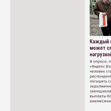
Каждый 
может сп
нагрузко
В опросе, 
«Яндекс.Вз
человек ст
респондент
погашать 
задолженно
заемщиков
выплаты б
ежемесячн