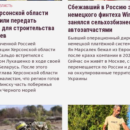
БЛАСТЬ
Сбежавший в Россию э
рсонской области
немецкого финтеха Wi
или передать
занялся сельхозбизне
 для строительства
автозапчастями
иев
Бывший операционный дир
аченной Россией
немецкой платёжной систем
ации Херсонской области
Ян Марсалек бежал из Евр
альдо встретился с
после краха компании в 202
ом Лукашенко в ходе своей
Сейчас он живёт в Москве, 
Беларусь. После этого
перемещается по России и 
глава Херсонской области
на оккупированные террит
налистам, что регион готов
Украины
инску часть побережья
и Черного морей