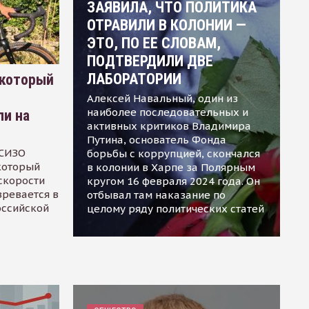
ЗАЯВИЛА, ЧТО ПОЛИТИКА
ОТРАВИЛИ В КОЛОНИИ —
ЭТО, ПО ЕЕ СЛОВАМ,
ПОДТВЕРДИЛИ ДВЕ
ЛАБОРАТОРИИ
 который
Алексей Навальный, один из
наиболее последовательных и
ли на
активных критиков Владимира
Путина, основатель Фонда
 СИЗО
борьбы с коррупцией, скончался
 который
в колонии в Харпе за Полярным
скорости
кругом 16 февраля 2024 года. Он
зревается в
отбывал там наказание по
оссийской
целому ряду политических статей