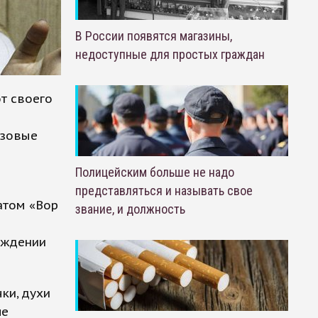
В России появятся магазины,
недоступные для простых граждан
т своего
озовые
Полицейским больше не надо
представляться и называть свое
атом «Вор
звание, и должность
ождении
ки, духи
ле