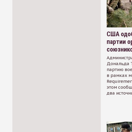
США одоб
партии о
союзник
Администр
Дональда 
партию во
в рамках м
Requirement
этом сообщ
два источн