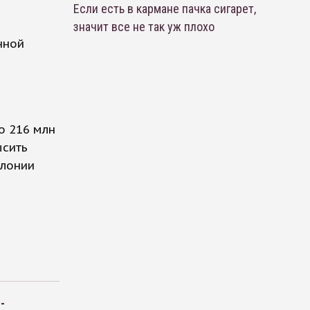
Если есть в кармане пачка сигарет,
значит все не так уж плохо
нной
о 216 млн
ысить
олонии
-