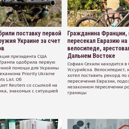
рили поставку первой
Гражданина Франции,
ружия Украине за счет
пересекал Евразию на
ов
велосипеде, арестова
Дальнем Востоке
ация президента США
Трампа одобрила первую
Софиан Сехили находится в
енной помощи для Украины
Уссурийска. Велосипедист,
еханизма Priority Ukraine
хотел поставить рекорд по 
s List. Об
пересечения Евразии, подо
ает Reuters со ссылкой на
незаконном пересечении р
ика, знакомых с ситуацией
границы