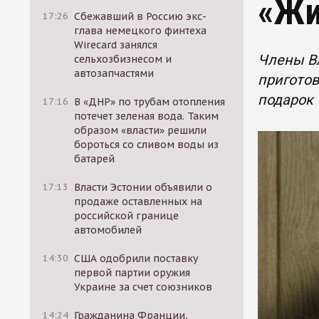
«Жи
17:26
Сбежавший в Россию экс-
глава немецкого финтеха
Wirecard занялся
Члены Вл
сельхозбизнесом и
автозапчастями
пригото
подарок 
17:16
В «ДНР» по трубам отопления
потечет зеленая вода. Таким
образом «власти» решили
бороться со сливом воды из
батарей
17:13
Власти Эстонии объявили о
продаже оставленных на
российской границе
автомобилей
14:30
США одобрили поставку
первой партии оружия
Украине за счет союзников
14:24
Гражданина Франции,