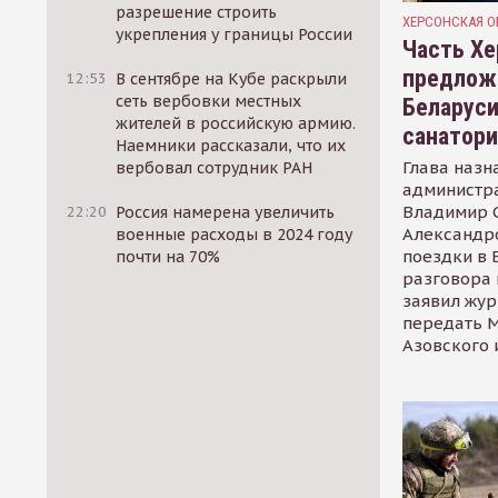
разрешение строить
ХЕРСОНСКАЯ О
укрепления у границы России
Часть Хе
предлож
12:53
В сентябре на Кубе раскрыли
сеть вербовки местных
Беларуси
жителей в российскую армию.
санатор
Наемники рассказали, что их
Глава назн
вербовал сотрудник РАН
администр
Владимир С
22:20
Россия намерена увеличить
Александр
военные расходы в 2024 году
поездки в 
почти на 70%
разговора 
заявил жур
передать М
Азовского 