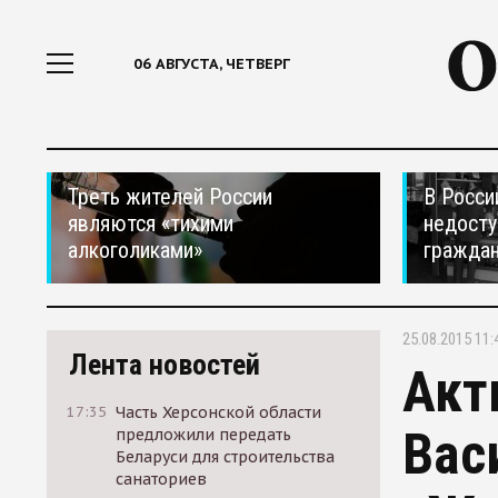
06 АВГУСТА, ЧЕТВЕРГ
Треть жителей России
В Росси
являются «тихими
недосту
алкоголиками»
гражда
25.08.2015 11:
Лента новостей
Акт
17:35
Часть Херсонской области
Вас
предложили передать
Беларуси для строительства
санаториев