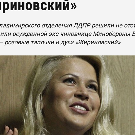
риновский»
адимирского отделения ЛДПР решили не отста
вили осужденной экс-чиновнице Минобороны 
– розовые тапочки и духи «Жириновский»