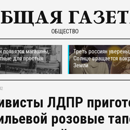
ОБЩЕСТВО
и появятся магазины,
Треть россиян уверены,
пные для простых
Солнце вращается вокр
н
Земли
42
ивисты ЛДПР пригот
ильевой розовые тап