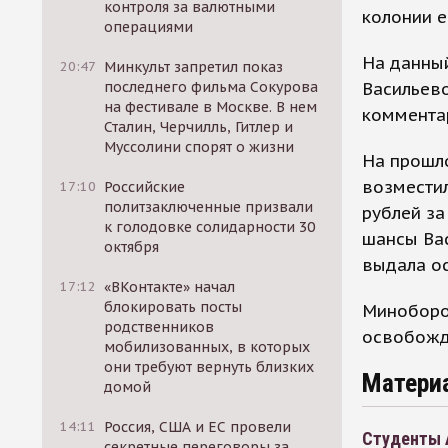
контроля за валютными
колонии е
операциями
На данны
20:47
Минкульт запретил показ
Васильево
последнего фильма Сокурова
на фестивале в Москве. В нем
комментар
Сталин, Черчилль, Гитлер и
Муссолини спорят о жизни
На прошло
возместил
17:10
Российские
политзаключенные призвали
рублей за
к голодовке солидарности 30
шансы Ва
октября
выдала о
17:12
«ВКонтакте» начал
блокировать посты
Миноборон
родственников
освобожд
мобилизованных, в которых
они требуют вернуть близких
Матери
домой
14:11
Россия, США и ЕС провели
Студенты 
секретные переговоры за