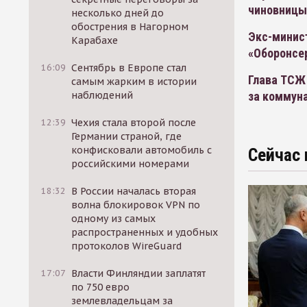
чиновницы
несколько дней до
обострения в Нагорном
Экс-минис
Карабахе
«Оборонсе
16:09
Сентябрь в Европе стал
Глава ТСЖ
самым жарким в истории
за коммун
наблюдений
12:39
Чехия стала второй после
Германии страной, где
конфисковали автомобиль с
Сейчас 
российскими номерами
18:32
В России началась вторая
волна блокировок VPN по
одному из самых
распространенных и удобных
протоколов WireGuard
17:07
Власти Финляндии заплатят
по 750 евро
землевладельцам за