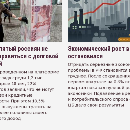
пятый россиян не
Экономический рост в
равиться с долговой
остановился
й
Отрицать серьезные эконо
проблемы в РФ становится 
проведенном на платформе
труднее. После сокращения
гляд» среди 1,2 тыс.
первом квартале на 0,6% в
арше 18 лет, 22%
квартал показал нулевой р
ов заявили, что не могут
экономики. Подавление кр
свои кредитные
и потребительского спроса
сти. При этом 18,5%
ЦБ дало свои результаты
 вынуждены тратить на
олее половины своего
ого доход