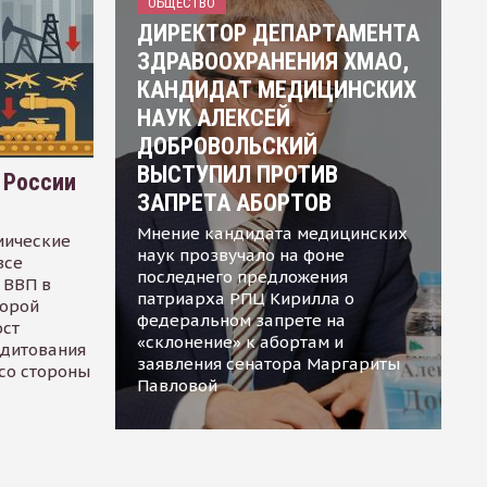
ОБЩЕСТВО
ДИРЕКТОР ДЕПАРТАМЕНТА
ЗДРАВООХРАНЕНИЯ ХМАО,
КАНДИДАТ МЕДИЦИНСКИХ
НАУК АЛЕКСЕЙ
ДОБРОВОЛЬСКИЙ
ВЫСТУПИЛ ПРОТИВ
 России
ЗАПРЕТА АБОРТОВ
Мнение кандидата медицинских
мические
наук прозвучало на фоне
все
последнего предложения
 ВВП в
патриарха РПЦ Кирилла о
торой
федеральном запрете на
ост
«склонение» к абортам и
едитования
заявления сенатора Маргариты
 со стороны
Павловой