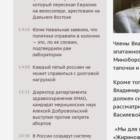
который пересекал Евразию
на велосипеде, арестовали на
Дальнем Востоке
14:16
Юлия Навальная заявила, что
политика отравили в колонии
— это, по ее словам,
Члены Вла
подтвердили две
эпатажног
лаборатории
Миноборо
тапочки и
14:09
Каждый пятый россиян не
может справиться с долговой
нагрузкой
Кроме тог
Владимире
15:33
Директор департамента
должен си
здравоохранения ХМАО,
кандидат медицинских наук
рассматр
Алексей Добровольский
Василевой
выступил против запрета
абортов
«Мы для н
20:58
В России создадут систему
«Жириновс