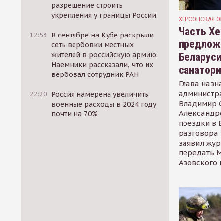
разрешение строить
укрепления у границы России
ХЕРСОНСКАЯ О
Часть Хе
12:53
В сентябре на Кубе раскрыли
предлож
сеть вербовки местных
жителей в российскую армию.
Беларуси
Наемники рассказали, что их
санатор
вербовал сотрудник РАН
Глава назн
администр
22:20
Россия намерена увеличить
Владимир С
военные расходы в 2024 году
Александр
почти на 70%
поездки в 
разговора 
заявил жур
передать М
Азовского 