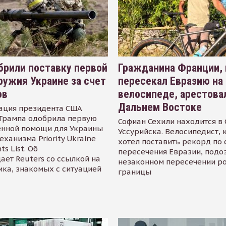
рили поставку первой
Гражданина Франции,
ружия Украине за счет
пересекал Евразию на
ов
велосипеде, арестова
Дальнем Востоке
ация президента США
Трампа одобрила первую
Софиан Сехили находится в
енной помощи для Украины
Уссурийска. Велосипедист,
еханизма Priority Ukraine
хотел поставить рекорд по 
s List. Об
пересечения Евразии, подо
ает Reuters со ссылкой на
незаконном пересечении р
ика, знакомых с ситуацией
границы