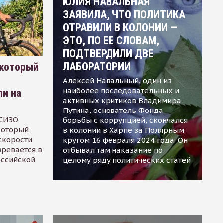
ЮЛИЯ НАВАЛЬНАЯ
ЗАЯВИЛА, ЧТО ПОЛИТИКА
ОТРАВИЛИ В КОЛОНИИ —
ЭТО, ПО ЕЕ СЛОВАМ,
ПОДТВЕРДИЛИ ДВЕ
ЛАБОРАТОРИИ
 который
Алексей Навальный, один из
наиболее последовательных и
ли на
активных критиков Владимира
Путина, основатель Фонда
 СИЗО
борьбы с коррупцией, скончался
 который
в колонии в Харпе за Полярным
скорости
кругом 16 февраля 2024 года. Он
зревается в
отбывал там наказание по
оссийской
целому ряду политических статей