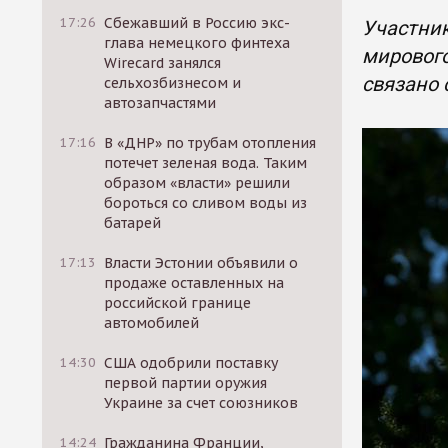
17:26
Сбежавший в Россию экс-
Участни
глава немецкого финтеха
мирового
Wirecard занялся
связано 
сельхозбизнесом и
автозапчастями
17:16
В «ДНР» по трубам отопления
потечет зеленая вода. Таким
образом «власти» решили
бороться со сливом воды из
батарей
17:13
Власти Эстонии объявили о
продаже оставленных на
российской границе
автомобилей
14:30
США одобрили поставку
первой партии оружия
Украине за счет союзников
14:24
Гражданина Франции,