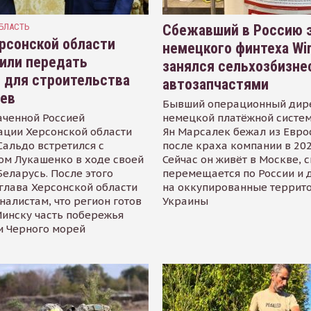
БЛАСТЬ
Сбежавший в Россию э
рсонской области
немецкого финтеха Wi
или передать
занялся сельхозбизне
 для строительства
автозапчастями
иев
Бывший операционный дир
аченной Россией
немецкой платёжной систем
ации Херсонской области
Ян Марсалек бежал из Евр
альдо встретился с
после краха компании в 202
ом Лукашенко в ходе своей
Сейчас он живёт в Москве, 
Беларусь. После этого
перемещается по России и 
глава Херсонской области
на оккупированные террит
налистам, что регион готов
Украины
инску часть побережья
и Черного морей