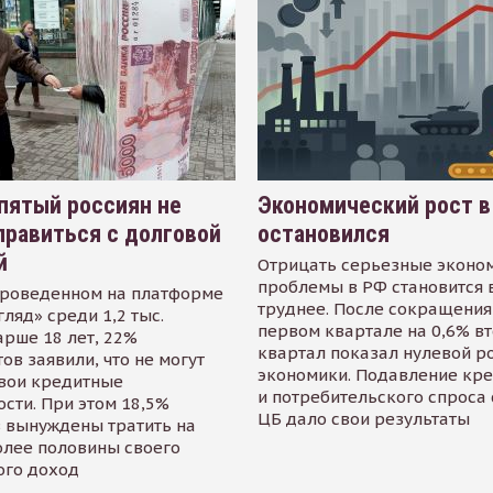
пятый россиян не
Экономический рост в
равиться с долговой
остановился
й
Отрицать серьезные эконо
проблемы в РФ становится 
проведенном на платформе
труднее. После сокращения
гляд» среди 1,2 тыс.
первом квартале на 0,6% в
арше 18 лет, 22%
квартал показал нулевой р
ов заявили, что не могут
экономики. Подавление кр
свои кредитные
и потребительского спроса
сти. При этом 18,5%
ЦБ дало свои результаты
 вынуждены тратить на
олее половины своего
ого доход