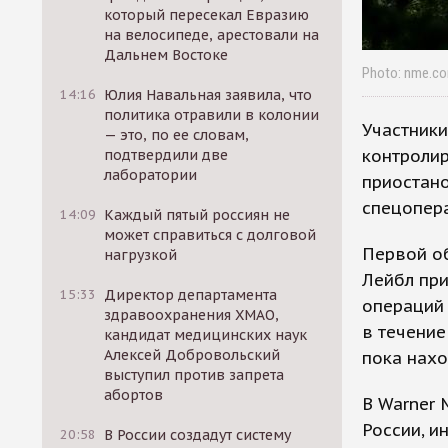
который пересекал Евразию
на велосипеде, арестовали на
Дальнем Востоке
Photo: nme.c
14:16
Юлия Навальная заявила, что
политика отравили в колонии
Участник
— это, по ее словам,
контролир
подтвердили две
лаборатории
приостано
спецопера
14:09
Каждый пятый россиян не
может справиться с долговой
Первой об
нагрузкой
Лейбл при
15:33
Директор департамента
операций 
здравоохранения ХМАО,
в течение
кандидат медицинских наук
Алексей Добровольский
пока нахо
выступил против запрета
абортов
В Warner 
России, и
20:58
В России создадут систему