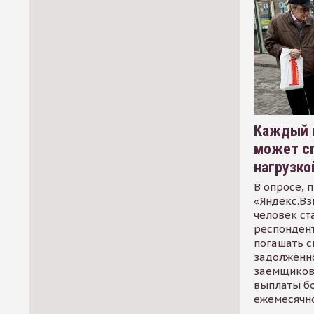
Каждый 
может сп
нагрузко
В опросе, 
«Яндекс.Вз
человек ст
респондент
погашать 
задолженно
заемщиков
выплаты б
ежемесячн