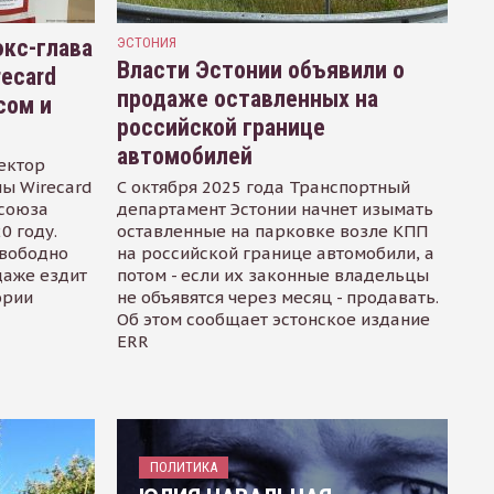
кс-глава
ЭСТОНИЯ
Власти Эстонии объявили о
recard
продаже оставленных на
сом и
российской границе
автомобилей
ектор
ы Wirecard
С октября 2025 года Транспортный
осоюза
департамент Эстонии начнет изымать
0 году.
оставленные на парковке возле КПП
свободно
на российской границе автомобили, а
даже ездит
потом - если их законные владельцы
ории
не объявятся через месяц - продавать.
Об этом сообщает эстонское издание
ERR
ПОЛИТИКА