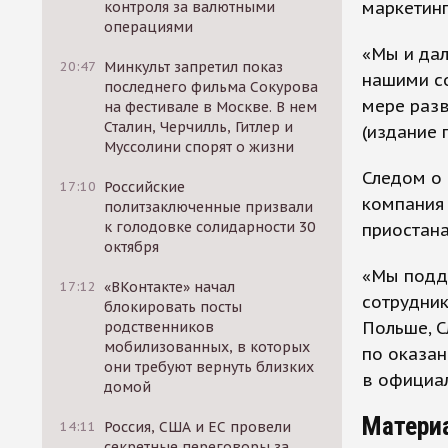
маркетинг
контроля за валютными
операциями
«Мы и да
20:47
Минкульт запретил показ
нашими со
последнего фильма Сокурова
мере разв
на фестивале в Москве. В нем
Сталин, Черчилль, Гитлер и
(издание 
Муссолини спорят о жизни
Следом о
17:10
Российские
компания 
политзаключенные призвали
к голодовке солидарности 30
приостана
октября
«Мы подд
17:12
«ВКонтакте» начал
сотрудник
блокировать посты
Польше, С
родственников
мобилизованных, в которых
по оказан
они требуют вернуть близких
в официа
домой
Матери
14:11
Россия, США и ЕС провели
секретные переговоры за