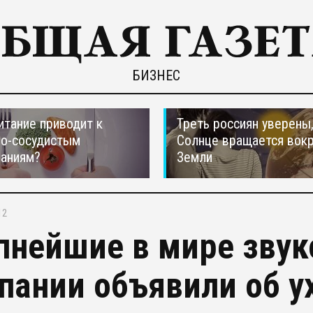
БИЗНЕС
итание приводит к
Треть россиян уверены,
но-сосудистым
Солнце вращается вокр
ваниям?
Земли
12
пнейшие в мире зву
пании объявили об у