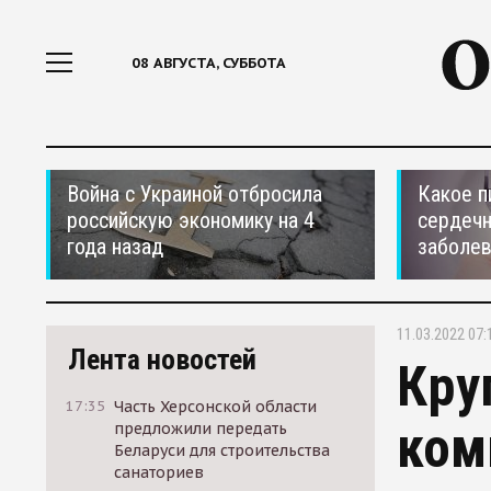
08 АВГУСТА, СУББОТА
Война с Украиной отбросила
Какое п
российскую экономику на 4
сердеч
года назад
заболе
11.03.2022 07:
Лента новостей
Кру
17:35
Часть Херсонской области
ком
предложили передать
Беларуси для строительства
санаториев