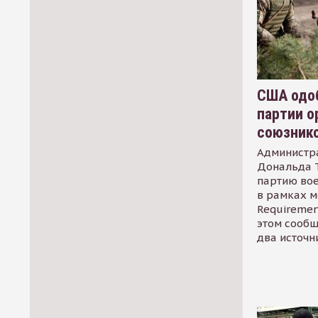
США одоб
партии о
союзник
Администр
Дональда 
партию во
в рамках м
Requirement
этом сообщ
два источн