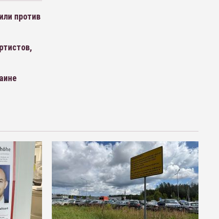
или против
ртистов,
аине