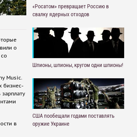
«Росатом» превращает Россию в
свалку ядерных отходов
оторые
вили о
 со
Шпионы, шпионы, кругом одни шпионы!
y Music.
х бизнес-
 зарплату
антами
США пообещали годами поставлять
ости в
оружие Украине