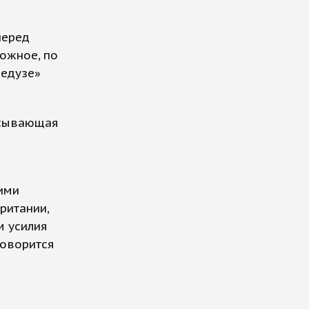
перед
ожное, по
Медузе»
исывающая
ими
ритании,
м усилия
говорится