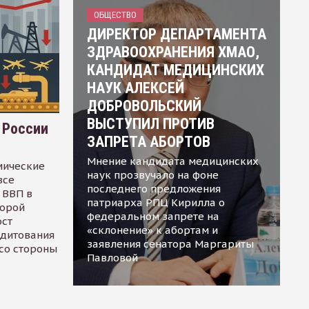
ОБЩЕСТВО
ДИРЕКТОР ДЕПАРТАМЕНТА
ЗДРАВООХРАНЕНИЯ ХМАО,
КАНДИДАТ МЕДИЦИНСКИХ
НАУК АЛЕКСЕЙ
ДОБРОВОЛЬСКИЙ
ВЫСТУПИЛ ПРОТИВ
 России
ЗАПРЕТА АБОРТОВ
Мнение кандидата медицинских
мические
наук прозвучало на фоне
все
последнего предложения
 ВВП в
патриарха РПЦ Кирилла о
торой
федеральном запрете на
ост
«склонение» к абортам и
едитования
заявления сенатора Маргариты
 со стороны
Павловой