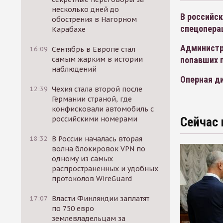
несколько дней до
В российск
обострения в Нагорном
спецопера
Карабахе
Администр
16:09
Сентябрь в Европе стал
попавших 
самым жарким в истории
наблюдений
Оперная д
12:39
Чехия стала второй после
Германии страной, где
конфисковали автомобиль с
российскими номерами
Сейчас 
18:32
В России началась вторая
волна блокировок VPN по
одному из самых
распространенных и удобных
протоколов WireGuard
17:07
Власти Финляндии заплатят
по 750 евро
землевладельцам за