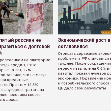
пятый россиян не
Экономический рост в
равиться с долговой
остановился
й
Отрицать серьезные эконо
проблемы в РФ становится 
проведенном на платформе
труднее. После сокращения
гляд» среди 1,2 тыс.
первом квартале на 0,6% в
арше 18 лет, 22%
квартал показал нулевой р
ов заявили, что не могут
экономики. Подавление кр
свои кредитные
и потребительского спроса
сти. При этом 18,5%
ЦБ дало свои результаты
 вынуждены тратить на
олее половины своего
ого доход