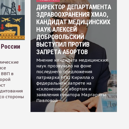
ДИРЕКТОР ДЕПАРТАМЕНТА
ЗДРАВООХРАНЕНИЯ ХМАО,
КАНДИДАТ МЕДИЦИНСКИХ
НАУК АЛЕКСЕЙ
ДОБРОВОЛЬСКИЙ
ВЫСТУПИЛ ПРОТИВ
 России
ЗАПРЕТА АБОРТОВ
Мнение кандидата медицинских
мические
наук прозвучало на фоне
все
последнего предложения
 ВВП в
патриарха РПЦ Кирилла о
торой
федеральном запрете на
ост
«склонение» к абортам и
едитования
заявления сенатора Маргариты
 со стороны
Павловой