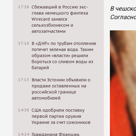
17:26
Сбежавший в Россию экс-
В чешско
глава немецкого финтеха
Согласно
Wirecard занялся
сельхозбизнесом и
автозапчастями
17:16
В «ДНР» по трубам отопления
потечет зеленая вода. Таким
образом «власти» решили
бороться со сливом воды из
батарей
17:13
Власти Эстонии объявили о
продаже оставленных на
российской границе
автомобилей
14:30
США одобрили поставку
первой партии оружия
Украине за счет союзников
14:24
Гражданина Франции,