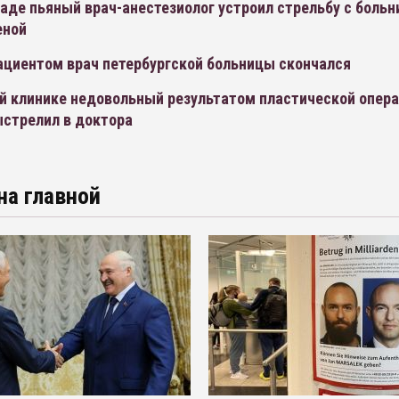
аде пьяный врач-анестезиолог устроил стрельбу с больн
еной
ациентом врач петербургской больницы скончался
ой клинике недовольный результатом пластической опер
ыстрелил в доктора
на главной