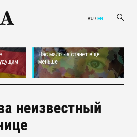
RU
/
EN
е
Нас мало - а станет еще
будущим
меньше
ва неизвестный
нице