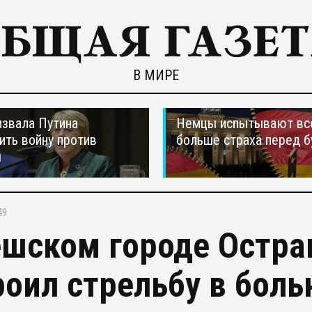
В МИРЕ
звала Путина
Немцы испытывают вс
ить войну против
больше страха перед 
ы
49
ешском городе Остра
роил стрельбу в боль