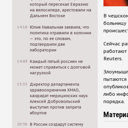
который пересекал Евразию
на велосипеде, арестовали на
В чешско
Дальнем Востоке
больницу 
14:16
Юлия Навальная заявила, что
происшест
политика отравили в колонии
— это, по ее словам,
Сейчас ра
подтвердили две
лаборатории
работают 
Reuters.
14:09
Каждый пятый россиян не
может справиться с долговой
Злоумышл
нагрузкой
пытаются 
15:33
Директор департамента
опубликов
здравоохранения ХМАО,
либо инфо
кандидат медицинских наук
порядка.
Алексей Добровольский
выступил против запрета
Матери
абортов
20:58
В России создадут систему