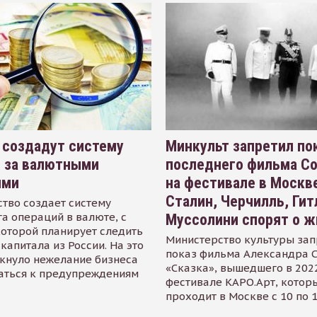
 создадут систему
Минкульт запретил по
я за валютными
последнего фильма С
ями
на фестивале в Москве
Сталин, Черчилль, Гит
тво создает систему
а операций в валюте, с
Муссолини спорят о ж
оторой планирует следить
Министерство культуры зап
капитала из России. На это
показ фильма Александра 
кнуло нежелание бизнеса
«Сказка», вышедшего в 2022
аться к предупреждениям
фестивале КАРО.Арт, котор
проходит в Москве с 10 по 