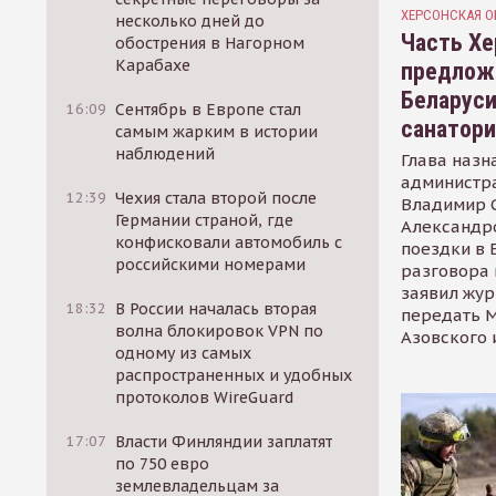
ХЕРСОНСКАЯ О
несколько дней до
Часть Хе
обострения в Нагорном
Карабахе
предлож
Беларуси
16:09
Сентябрь в Европе стал
санатор
самым жарким в истории
наблюдений
Глава назн
администр
12:39
Чехия стала второй после
Владимир С
Германии страной, где
Александр
конфисковали автомобиль с
поездки в 
российскими номерами
разговора 
заявил жур
18:32
В России началась вторая
передать М
волна блокировок VPN по
Азовского 
одному из самых
распространенных и удобных
протоколов WireGuard
17:07
Власти Финляндии заплатят
по 750 евро
землевладельцам за