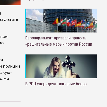
в
езультате
твия
Европарламент призвали принять
во
«решительные меры» против России
ки
ой полиции
какую-
жами
В РПЦ упорядочат изгнание бесов