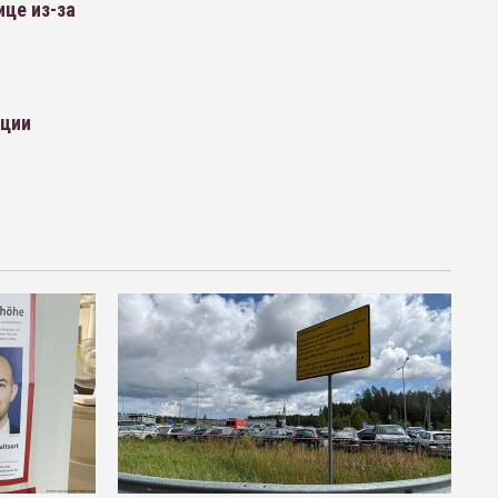
ице из-за
ации