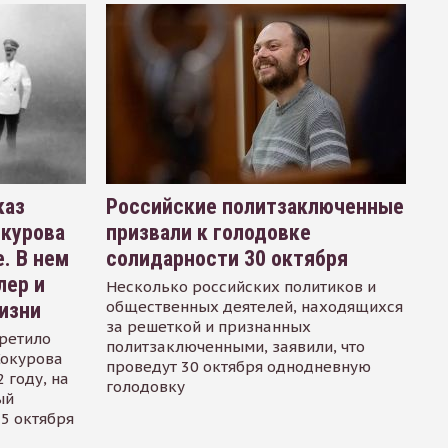
каз
Российские политзаключенные
окурова
призвали к голодовке
. В нем
солидарности 30 октября
лер и
Несколько российских политиков и
общественных деятелей, находящихся
изни
за решеткой и признанных
ретило
политзаключенными, заявили, что
Сокурова
проведут 30 октября однодневную
 году, на
голодовку
ый
15 октября