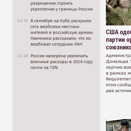
разрешение строить
укрепления у границы России
12:53
В сентябре на Кубе раскрыли
сеть вербовки местных
США одоб
жителей в российскую армию.
Наемники рассказали, что их
партии о
вербовал сотрудник РАН
союзник
Администр
22:20
Россия намерена увеличить
Дональда 
военные расходы в 2024 году
партию во
почти на 70%
в рамках м
Requirement
этом сообщ
два источн