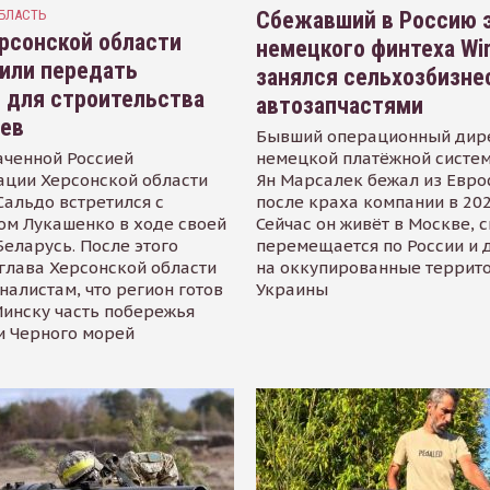
БЛАСТЬ
Сбежавший в Россию э
рсонской области
немецкого финтеха Wi
или передать
занялся сельхозбизне
 для строительства
автозапчастями
иев
Бывший операционный дир
аченной Россией
немецкой платёжной систем
ации Херсонской области
Ян Марсалек бежал из Евр
альдо встретился с
после краха компании в 202
ом Лукашенко в ходе своей
Сейчас он живёт в Москве, 
Беларусь. После этого
перемещается по России и 
глава Херсонской области
на оккупированные террит
налистам, что регион готов
Украины
инску часть побережья
и Черного морей