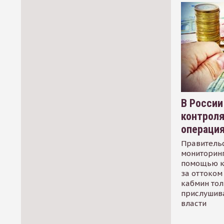
В России
контрол
операци
Правительс
мониторинг
помощью к
за оттоком 
кабмин тол
прислушив
власти