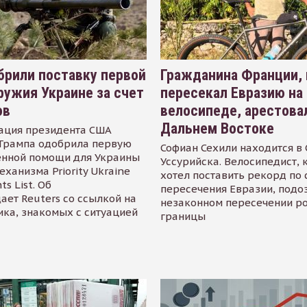
рили поставку первой
Гражданина Франции,
ружия Украине за счет
пересекал Евразию на
ов
велосипеде, арестова
Дальнем Востоке
ация президента США
Трампа одобрила первую
Софиан Сехили находится в
енной помощи для Украины
Уссурийска. Велосипедист,
еханизма Priority Ukraine
хотел поставить рекорд по 
s List. Об
пересечения Евразии, подо
ает Reuters со ссылкой на
незаконном пересечении р
ика, знакомых с ситуацией
границы