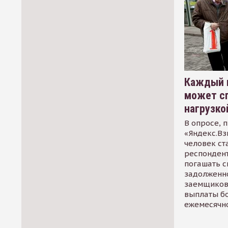
Каждый 
может сп
нагрузко
В опросе, 
«Яндекс.Вз
человек ст
респондент
погашать 
задолженно
заемщиков
выплаты б
ежемесячн