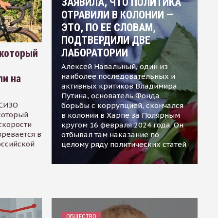
ЗАЯВИЛА, ЧТО ПОЛИТИКА
ОТРАВИЛИ В КОЛОНИИ —
ЭТО, ПО ЕЕ СЛОВАМ,
ПОДТВЕРДИЛИ ДВЕ
ЛАБОРАТОРИИ
 который
Алексей Навальный, один из
наиболее последовательных и
ли на
активных критиков Владимира
Путина, основатель Фонда
 СИЗО
борьбы с коррупцией, скончался
 который
в колонии в Харпе за Полярным
скорости
кругом 16 февраля 2024 года. Он
зревается в
отбывал там наказание по
оссийской
целому ряду политических статей
ОБЩЕСТВО