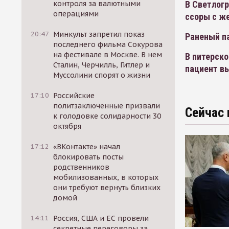
В Светлогр
контроля за валютными
операциями
ссоры с ж
20:47
Минкульт запретил показ
Раненый п
последнего фильма Сокурова
на фестивале в Москве. В нем
В питерск
Сталин, Черчилль, Гитлер и
пациент в
Муссолини спорят о жизни
17:10
Российские
политзаключенные призвали
Сейчас 
к голодовке солидарности 30
октября
17:12
«ВКонтакте» начал
блокировать посты
родственников
мобилизованных, в которых
они требуют вернуть близких
домой
14:11
Россия, США и ЕС провели
секретные переговоры за