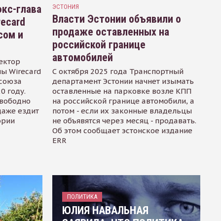
кс-глава
ЭСТОНИЯ
Власти Эстонии объявили о
recard
продаже оставленных на
сом и
российской границе
автомобилей
ектор
ы Wirecard
С октября 2025 года Транспортный
осоюза
департамент Эстонии начнет изымать
0 году.
оставленные на парковке возле КПП
свободно
на российской границе автомобили, а
даже ездит
потом - если их законные владельцы
ории
не объявятся через месяц - продавать.
Об этом сообщает эстонское издание
ERR
ПОЛИТИКА
ЮЛИЯ НАВАЛЬНАЯ