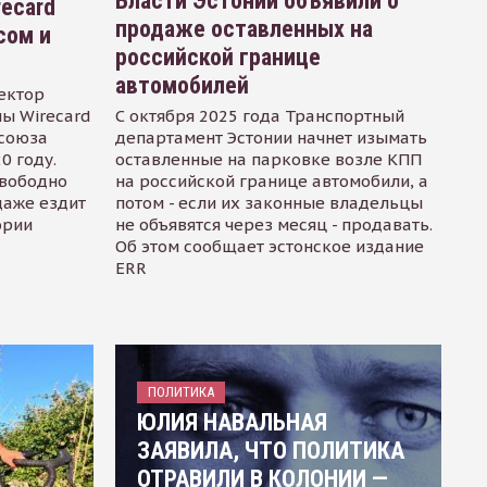
Власти Эстонии объявили о
recard
продаже оставленных на
сом и
российской границе
автомобилей
ектор
ы Wirecard
С октября 2025 года Транспортный
осоюза
департамент Эстонии начнет изымать
0 году.
оставленные на парковке возле КПП
свободно
на российской границе автомобили, а
даже ездит
потом - если их законные владельцы
ории
не объявятся через месяц - продавать.
Об этом сообщает эстонское издание
ERR
ПОЛИТИКА
ЮЛИЯ НАВАЛЬНАЯ
ЗАЯВИЛА, ЧТО ПОЛИТИКА
ОТРАВИЛИ В КОЛОНИИ —