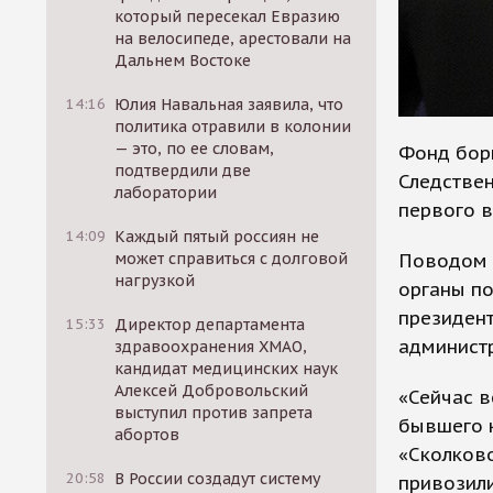
который пересекал Евразию
на велосипеде, арестовали на
Дальнем Востоке
14:16
Юлия Навальная заявила, что
политика отравили в колонии
— это, по ее словам,
Фонд борь
подтвердили две
Следстве
лаборатории
первого 
14:09
Каждый пятый россиян не
Поводом 
может справиться с долговой
нагрузкой
органы п
президент
15:33
Директор департамента
администр
здравоохранения ХМАО,
кандидат медицинских наук
Алексей Добровольский
«Сейчас в
выступил против запрета
бывшего к
абортов
«Сколково
20:58
В России создадут систему
привозили