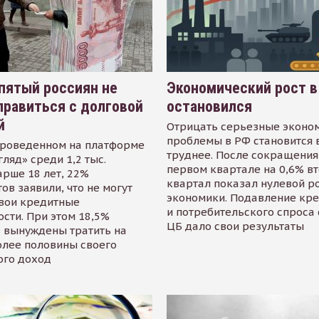
пятый россиян не
Экономический рост в
равиться с долговой
остановился
й
Отрицать серьезные эконо
проблемы в РФ становится 
проведенном на платформе
труднее. После сокращения
гляд» среди 1,2 тыс.
первом квартале на 0,6% в
арше 18 лет, 22%
квартал показал нулевой р
ов заявили, что не могут
экономики. Подавление кр
свои кредитные
и потребительского спроса
сти. При этом 18,5%
ЦБ дало свои результаты
 вынуждены тратить на
олее половины своего
ого доход