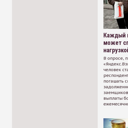
Каждый 
может сп
нагрузко
В опросе, 
«Яндекс.Вз
человек ст
респондент
погашать 
задолженно
заемщиков
выплаты б
ежемесячн