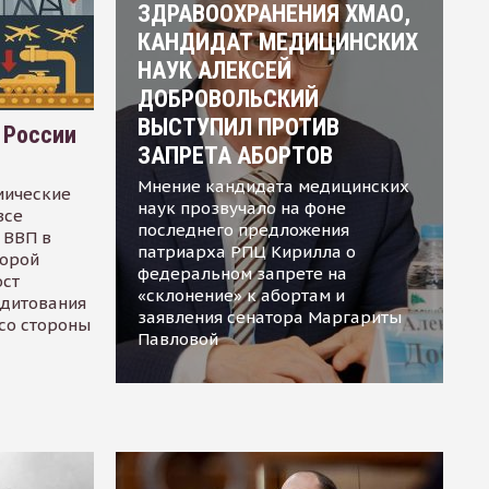
ЗДРАВООХРАНЕНИЯ ХМАО,
КАНДИДАТ МЕДИЦИНСКИХ
НАУК АЛЕКСЕЙ
ДОБРОВОЛЬСКИЙ
ВЫСТУПИЛ ПРОТИВ
 России
ЗАПРЕТА АБОРТОВ
Мнение кандидата медицинских
мические
наук прозвучало на фоне
все
последнего предложения
 ВВП в
патриарха РПЦ Кирилла о
торой
федеральном запрете на
ост
«склонение» к абортам и
едитования
заявления сенатора Маргариты
 со стороны
Павловой