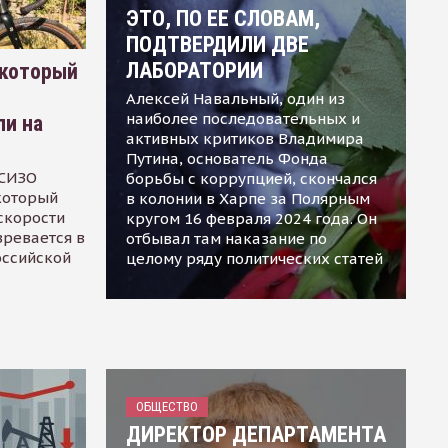
ЭТО, ПО ЕЕ СЛОВАМ,
ПОДТВЕРДИЛИ ДВЕ
ЛАБОРАТОРИИ
 который
Алексей Навальный, один из
наиболее последовательных и
ли на
активных критиков Владимира
Путина, основатель Фонда
 СИЗО
борьбы с коррупцией, скончался
 который
в колонии в Харпе за Полярным
скорости
кругом 16 февраля 2024 года. Он
зревается в
отбывал там наказание по
оссийской
целому ряду политических статей
ОБЩЕСТВО
ДИРЕКТОР ДЕПАРТАМЕНТА