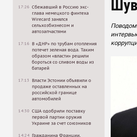
Шув
17:26
Сбежавший в Россию экс-
глава немецкого финтеха
Wirecard занялся
Поводом 
сельхозбизнесом и
автозапчастями
интервью
коррупц
17:16
В «ДНР» по трубам отопления
потечет зеленая вода. Таким
образом «власти» решили
бороться со сливом воды из
батарей
17:13
Власти Эстонии объявили о
продаже оставленных на
российской границе
автомобилей
14:30
США одобрили поставку
первой партии оружия
Украине за счет союзников
14:24
Гражданина Франции,