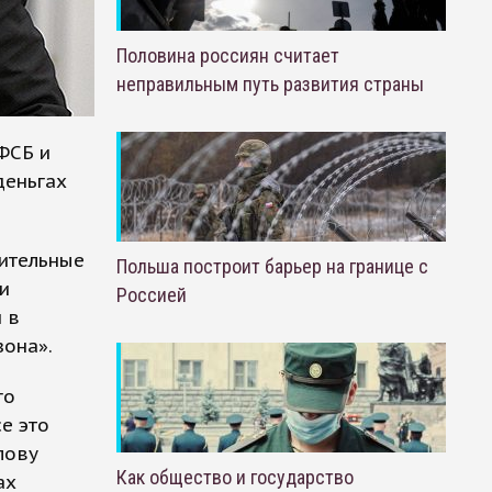
Половина россиян считает
неправильным путь развития страны
ФСБ и
деньгах
ительные
Польша построит барьер на границе с
и
Россией
 в
зона».
го
е это
лову
Как общество и государство
ах