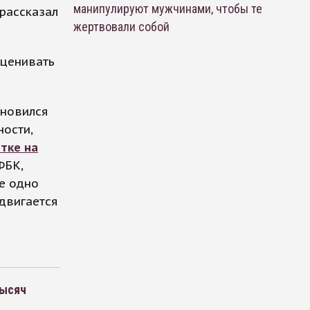
манипулируют мужчинами, чтобы те
рассказал
жертвовали собой
сценивать
ановился
ности,
тке на
ФБК,
ще одно
едвигается
тысяч