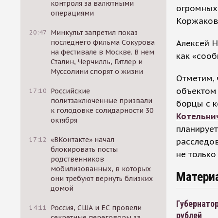
контроля за валютными
огромных 
операциями
Коржаков
20:47
Минкульт запретил показ
Алексей 
последнего фильма Сокурова
на фестивале в Москве. В нем
как «сооб
Сталин, Черчилль, Гитлер и
Муссолини спорят о жизни
Отметим,
объектом 
17:10
Российские
политзаключенные призвали
борцы с 
к голодовке солидарности 30
Котельни
октября
планирует
17:12
«ВКонтакте» начал
расследо
блокировать посты
не только
родственников
мобилизованных, в которых
Матери
они требуют вернуть близких
домой
Губернатор
14:11
Россия, США и ЕС провели
рублей
секретные переговоры за