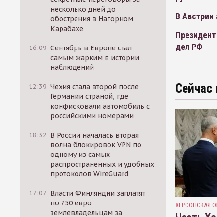
несколько дней до
В Австрии 
обострения в Нагорном
Карабахе
Президент
дел РФ
16:09
Сентябрь в Европе стал
самым жарким в истории
наблюдений
Сейчас 
12:39
Чехия стала второй после
Германии страной, где
конфисковали автомобиль с
российскими номерами
18:32
В России началась вторая
волна блокировок VPN по
одному из самых
распространенных и удобных
протоколов WireGuard
17:07
Власти Финляндии заплатят
по 750 евро
ХЕРСОНСКАЯ О
землевладельцам за