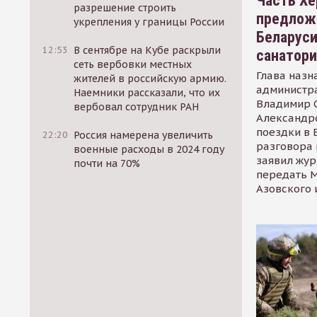
Часть Хе
разрешение строить
предлож
укрепления у границы России
Беларуси
12:53
В сентябре на Кубе раскрыли
санатор
сеть вербовки местных
Глава назн
жителей в российскую армию.
администр
Наемники рассказали, что их
Владимир С
вербовал сотрудник РАН
Александр
поездки в 
22:20
Россия намерена увеличить
разговора 
военные расходы в 2024 году
заявил жур
почти на 70%
передать М
Азовского 