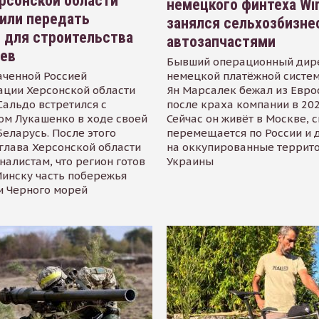
рсонской области
немецкого финтеха Wi
или передать
занялся сельхозбизне
 для строительства
автозапчастями
иев
Бывший операционный дир
аченной Россией
немецкой платёжной систем
ации Херсонской области
Ян Марсалек бежал из Евр
альдо встретился с
после краха компании в 202
ом Лукашенко в ходе своей
Сейчас он живёт в Москве, 
Беларусь. После этого
перемещается по России и 
глава Херсонской области
на оккупированные террит
налистам, что регион готов
Украины
инску часть побережья
и Черного морей