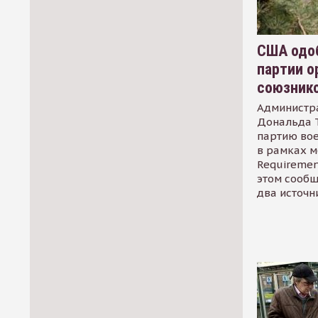
США одоб
партии о
союзник
Администр
Дональда 
партию во
в рамках м
Requirement
этом сообщ
два источн