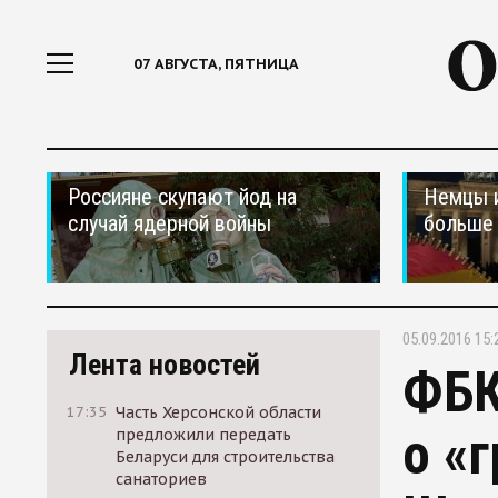
07 АВГУСТА, ПЯТНИЦА
Россияне скупают йод на
Немцы 
случай ядерной войны
больше 
05.09.2016 15:
Лента новостей
ФБК
17:35
Часть Херсонской области
о «
предложили передать
Беларуси для строительства
санаториев