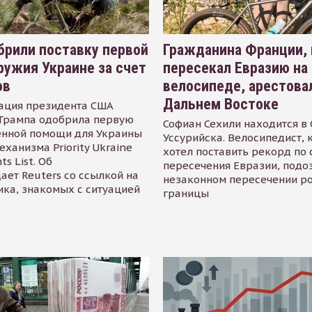
рили поставку первой
Гражданина Франции,
ружия Украине за счет
пересекал Евразию на
ов
велосипеде, арестова
Дальнем Востоке
ация президента США
Трампа одобрила первую
Софиан Сехили находится в
енной помощи для Украины
Уссурийска. Велосипедист,
еханизма Priority Ukraine
хотел поставить рекорд по 
s List. Об
пересечения Евразии, подо
ает Reuters со ссылкой на
незаконном пересечении р
ика, знакомых с ситуацией
границы