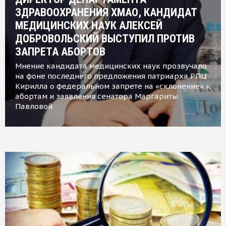
ЗДРАВООХРАНЕНИЯ ХМАО, КАНДИДАТ
МЕДИЦИНСКИХ НАУК АЛЕКСЕЙ
ДОБРОВОЛЬСКИЙ ВЫСТУПИЛ ПРОТИВ
ЗАПРЕТА АБОРТОВ
Мнение кандидата медицинских наук прозвучало
на фоне последнего предложения патриарха РПЦ
Кирилла о федеральном запрете на «склонение» к
абортам и заявления сенатора Маргариты
Павловой