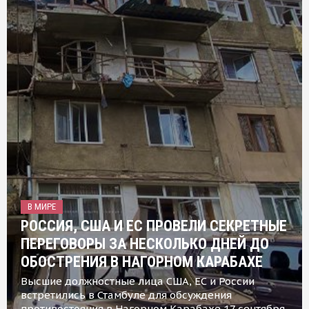
В МИРЕ
РОССИЯ, США И ЕС ПРОВЕЛИ СЕКРЕТНЫЕ
ПЕРЕГОВОРЫ ЗА НЕСКОЛЬКО ДНЕЙ ДО
ОБОСТРЕНИЯ В НАГОРНОМ КАРАБАХЕ
Высшие должностные лица США, ЕС и России
встретились в Стамбуле для обсуждения
противостояния в Нагорном Карабахе 17 сентября,