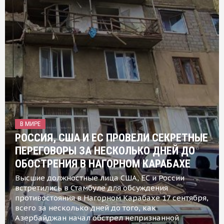
В МИРЕ
РОССИЯ, США И ЕС ПРОВЕЛИ СЕКРЕТНЫЕ
ПЕРЕГОВОРЫ ЗА НЕСКОЛЬКО ДНЕЙ ДО
ОБОСТРЕНИЯ В НАГОРНОМ КАРАБАХЕ
Высшие должностные лица США, ЕС и России
встретились в Стамбуле для обсуждения
противостояния в Нагорном Карабахе 17 сентября,
всего за несколько дней до того, как
Азербайджан начал обстрел непризнанной