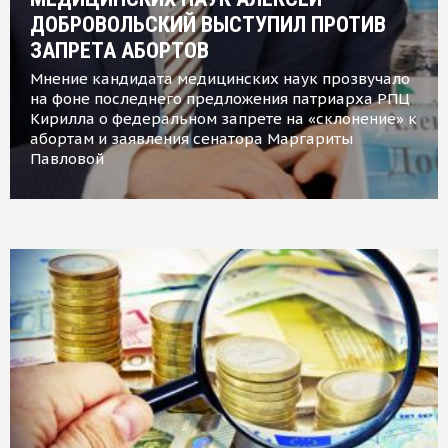
ДОБРОВОЛЬСКИЙ ВЫСТУПИЛ ПРОТИВ
ЗАПРЕТА АБОРТОВ
Мнение кандидата медицинских наук прозвучало
на фоне последнего предложения патриарха РПЦ
Кирилла о федеральном запрете на «склонение» к
абортам и заявления сенатора Маргариты
Павловой