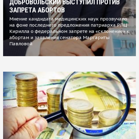
ДОБРОВОЛЬСКИЙ ВЫСТУПИЛ ПРОТИВ
ЗАПРЕТА АБОРТОВ
Мнение кандидата медицинских наук прозвучало
на фоне последнего предложения патриарха РПЦ
Кирилла о федеральном запрете на «склонение» к
абортам и заявления сенатора Маргариты
Павловой