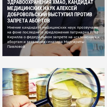
ЗДРАВООХРАНЕНИЯ ХМАО, КАНДИДАТ
МЕДИЦИНСКИХ НАУК АЛЕКСЕЙ
ДОБРОВОЛЬСКИЙ ВЫСТУПИЛ ПРОТИВ
ЗАПРЕТА АБОРТОВ
Мнение кандидата медицинских наук прозвучало
на фоне последнего предложения патриарха РПЦ
Кирилла о федеральном запрете на «склонение» к
абортам и заявления сенатора Маргариты
Павловой