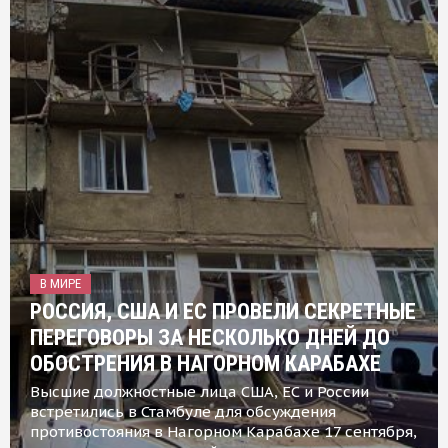
В МИРЕ
РОССИЯ, США И ЕС ПРОВЕЛИ СЕКРЕТНЫЕ
ПЕРЕГОВОРЫ ЗА НЕСКОЛЬКО ДНЕЙ ДО
ОБОСТРЕНИЯ В НАГОРНОМ КАРАБАХЕ
Высшие должностные лица США, ЕС и России
встретились в Стамбуле для обсуждения
противостояния в Нагорном Карабахе 17 сентября,