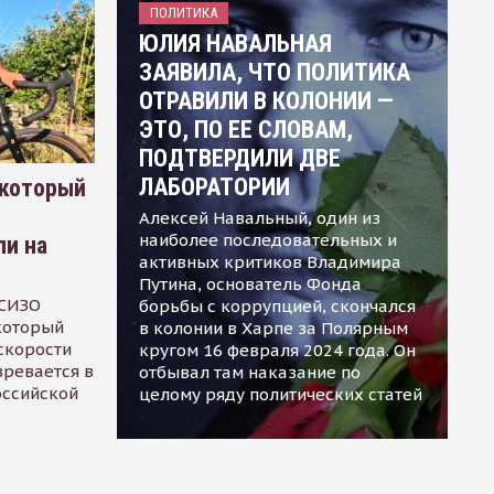
ПОЛИТИКА
ЮЛИЯ НАВАЛЬНАЯ
ЗАЯВИЛА, ЧТО ПОЛИТИКА
ОТРАВИЛИ В КОЛОНИИ —
ЭТО, ПО ЕЕ СЛОВАМ,
ПОДТВЕРДИЛИ ДВЕ
ЛАБОРАТОРИИ
 который
Алексей Навальный, один из
наиболее последовательных и
ли на
активных критиков Владимира
Путина, основатель Фонда
 СИЗО
борьбы с коррупцией, скончался
 который
в колонии в Харпе за Полярным
скорости
кругом 16 февраля 2024 года. Он
зревается в
отбывал там наказание по
оссийской
целому ряду политических статей