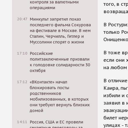
контроля за валютными
того, в с
операциями
возвраща
20:47
Минкульт запретил показ
В Ростури
последнего фильма Сокурова
на фестивале в Москве. В нем
только Ро
Сталин, Черчилль, Гитлер и
Онищенко 
Муссолини спорят о жизни
В тоже вр
17:10
Российские
политзаключенные призвали
если они 
к голодовке солидарности 30
на любом 
октября
В отличие
17:12
«ВКонтакте» начал
Каира, пы
блокировать посты
родственников
избили и 
мобилизованных, в которых
заявил в 
они требуют вернуть близких
эвакуации
домой
билет нер
14:11
Россия, США и ЕС провели
улицах - 
секретные переговоры за