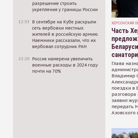
разрешение строить
укрепления у границы России
12:53
В сентябре на Кубе раскрыли
ХЕРСОНСКАЯ О
сеть вербовки местных
Часть Хе
жителей в российскую армию.
предлож
Наемники рассказали, что их
Беларуси
вербовал сотрудник РАН
санатор
22:20
Россия намерена увеличить
Глава назн
военные расходы в 2024 году
администр
почти на 70%
Владимир С
Александр
поездки в 
разговора 
заявил жур
передать М
Азовского 