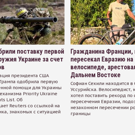
рили поставку первой
Гражданина Франции,
ружия Украине за счет
пересекал Евразию на
ов
велосипеде, арестова
Дальнем Востоке
ация президента США
Трампа одобрила первую
Софиан Сехили находится в
енной помощи для Украины
Уссурийска. Велосипедист,
еханизма Priority Ukraine
хотел поставить рекорд по 
s List. Об
пересечения Евразии, подо
ает Reuters со ссылкой на
незаконном пересечении р
ика, знакомых с ситуацией
границы