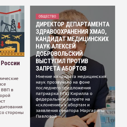
ОБЩЕСТВО
ДИРЕКТОР ДЕПАРТАМЕНТА
ЗДРАВООХРАНЕНИЯ ХМАО,
КАНДИДАТ МЕДИЦИНСКИХ
НАУК АЛЕКСЕЙ
ДОБРОВОЛЬСКИЙ
ВЫСТУПИЛ ПРОТИВ
 России
ЗАПРЕТА АБОРТОВ
Мнение кандидата медицинских
мические
наук прозвучало на фоне
все
последнего предложения
 ВВП в
патриарха РПЦ Кирилла о
торой
федеральном запрете на
ост
«склонение» к абортам и
едитования
заявления сенатора Маргариты
 со стороны
Павловой