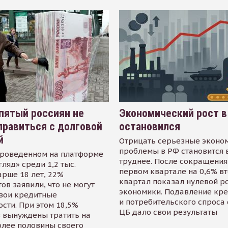
пятый россиян не
Экономический рост в
равиться с долговой
остановился
й
Отрицать серьезные эконо
проблемы в РФ становится 
проведенном на платформе
труднее. После сокращения
гляд» среди 1,2 тыс.
первом квартале на 0,6% в
арше 18 лет, 22%
квартал показал нулевой р
ов заявили, что не могут
экономики. Подавление кр
свои кредитные
и потребительского спроса
сти. При этом 18,5%
ЦБ дало свои результаты
 вынуждены тратить на
олее половины своего