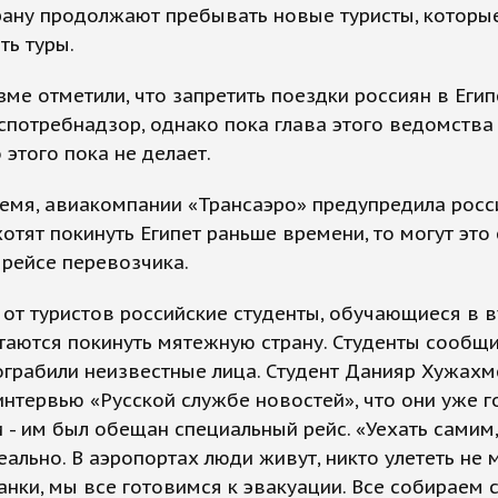
трану продолжают пребывать новые туристы, которые
ть туры.
зме отметили, что запретить поездки россиян в Еги
спотребнадзор, однако пока глава этого ведомства
этого пока не делает.
емя, авиакомпании «Трансаэро» предупредила росси
хотят покинуть Египет раньше времени, то могут это
рейсе перевозчика.
 от туристов российские студенты, обучающиеся в 
таются покинуть мятежную страну. Студенты сообщи
ограбили неизвестные лица. Студент Данияр Хужах
интервью «Русской службе новостей», что они уже г
 - им был обещан специальный рейс. «Уехать самим,
еально. В аэропортах люди живут, никто улететь не 
танки, мы все готовимся к эвакуации. Все собираем с