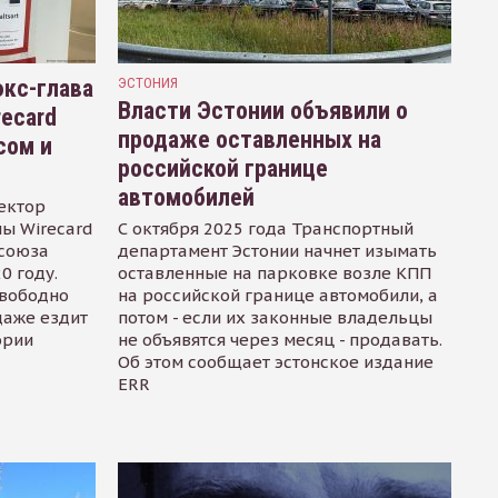
кс-глава
ЭСТОНИЯ
Власти Эстонии объявили о
recard
продаже оставленных на
сом и
российской границе
автомобилей
ектор
ы Wirecard
С октября 2025 года Транспортный
осоюза
департамент Эстонии начнет изымать
0 году.
оставленные на парковке возле КПП
свободно
на российской границе автомобили, а
даже ездит
потом - если их законные владельцы
ории
не объявятся через месяц - продавать.
Об этом сообщает эстонское издание
ERR