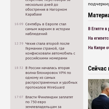
подчеркну
несколько дней до
обострения в Нагорном
Матери
Карабахе
16:09
Сентябрь в Европе стал
В Египте в
самым жарким в истории
наблюдений
На египетс
12:39
Чехия стала второй после
На Кипре о
Германии страной, где
конфисковали автомобиль с
российскими номерами
Сейчас 
18:32
В России началась вторая
волна блокировок VPN по
одному из самых
распространенных и удобных
протоколов WireGuard
17:07
Власти Финляндии заплатят
по 750 евро
землевладельцам за