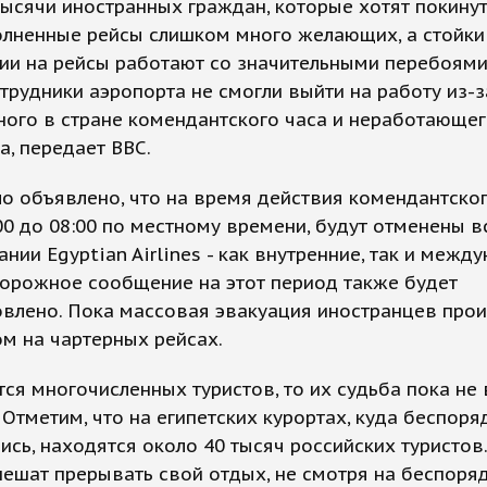
ысячи иностранных граждан, которые хотят покинуть
олненные рейсы слишком много желающих, а стойки
ии на рейсы работают со значительными перебоями,
трудники аэропорта не смогли выйти на работу из-з
ого в стране комендантского часа и неработающе
а, передает BBC.
о объявлено, что на время действия комендантског
:00 до 08:00 по местному времени, будут отменены в
нии Egyptian Airlines - как внутренние, так и межд
орожное сообщение на этот период также будет
влено. Пока массовая эвакуация иностранцев прои
м на чартерных рейсах.
тся многочисленных туристов, то их судьба пока не
 Отметим, что на египетских курортах, куда беспоря
ись, находятся около 40 тысяч российских туристов
пешат прерывать свой отдых, не смотря на беспоряд