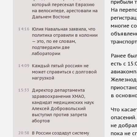
прибыли т
который пересекал Евразию
На переп
на велосипеде, арестовали на
Дальнем Востоке
регистрац
многие со
14:16
Юлия Навальная заявила, что
объявленн
политика отравили в колонии
транспорт
— это, по ее словам,
подтвердили две
лаборатории
Ранее был
есть с 15
14:09
Каждый пятый россиян не
авиакомпа
может справиться с долговой
нагрузкой
Железнод
приостано
15:33
Директор департамента
в основно
здравоохранения ХМАО,
кандидат медицинских наук
Алексей Добровольский
Что касае
выступил против запрета
опасений.
абортов
не добрал
пока не с
20:58
В России создадут систему