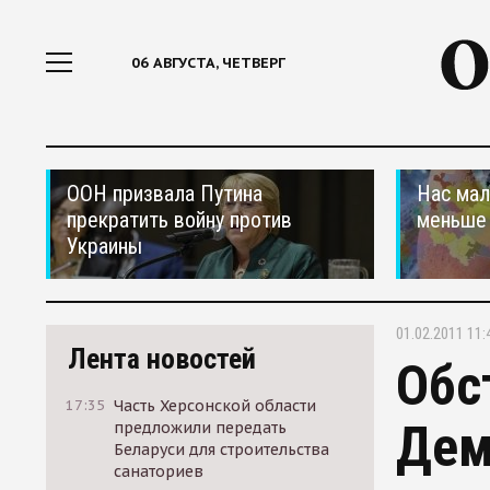
06 АВГУСТА, ЧЕТВЕРГ
ООН призвала Путина
Нас мал
прекратить войну против
меньше
Украины
01.02.2011 11:
Лента новостей
Обс
17:35
Часть Херсонской области
Дем
предложили передать
Беларуси для строительства
санаториев