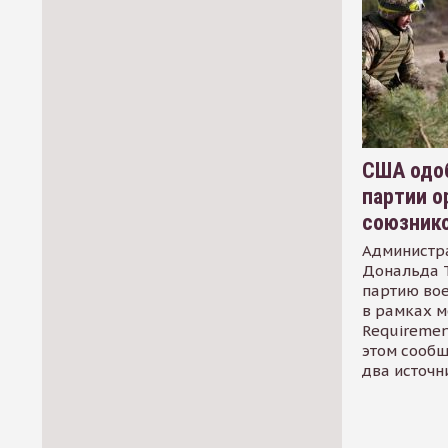
США одоб
партии о
союзник
Администр
Дональда 
партию во
в рамках м
Requirement
этом сообщ
два источн