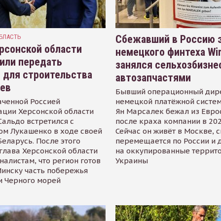
БЛАСТЬ
Сбежавший в Россию э
рсонской области
немецкого финтеха Wi
или передать
занялся сельхозбизне
 для строительства
автозапчастями
иев
Бывший операционный дир
аченной Россией
немецкой платёжной систем
ации Херсонской области
Ян Марсалек бежал из Евр
альдо встретился с
после краха компании в 202
ом Лукашенко в ходе своей
Сейчас он живёт в Москве, 
Беларусь. После этого
перемещается по России и 
глава Херсонской области
на оккупированные террит
налистам, что регион готов
Украины
инску часть побережья
и Черного морей