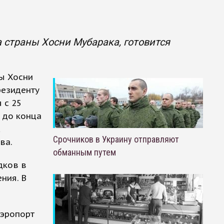
 страны Хосни Мубарака, готовится
ны Хосни
резиденту
 с 25
т до конца
Срочников в Украину отправляют
ва.
обманным путем
дков в
ния. В
аэропорт