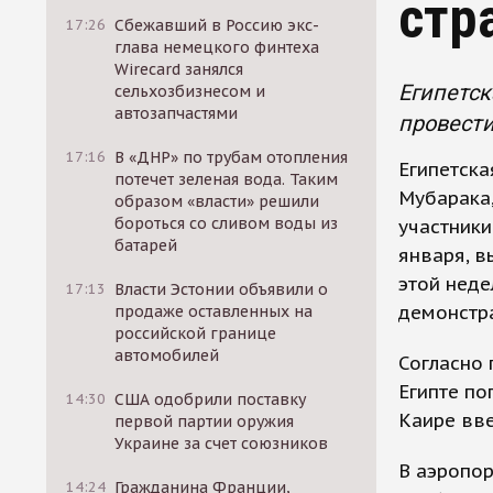
стр
17:26
Сбежавший в Россию экс-
глава немецкого финтеха
Wirecard занялся
Египетск
сельхозбизнесом и
автозапчастями
провести
17:16
В «ДНР» по трубам отопления
Египетска
потечет зеленая вода. Таким
Мубарака,
образом «власти» решили
бороться со сливом воды из
участники
батарей
января, в
этой неде
17:13
Власти Эстонии объявили о
демонстр
продаже оставленных на
российской границе
автомобилей
Согласно 
Египте по
14:30
США одобрили поставку
Каире вве
первой партии оружия
Украине за счет союзников
В аэропор
14:24
Гражданина Франции,