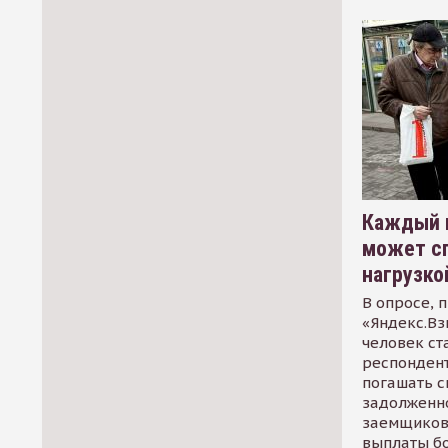
Каждый 
может сп
нагрузко
В опросе, 
«Яндекс.Вз
человек ст
респондент
погашать 
задолженно
заемщиков
выплаты б