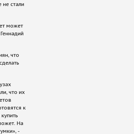
 не стали
пет может
 Геннадий
ян, что
 сделать
вузах
ли, что их
метов
отовятся к
 купить
может. На
умки», -