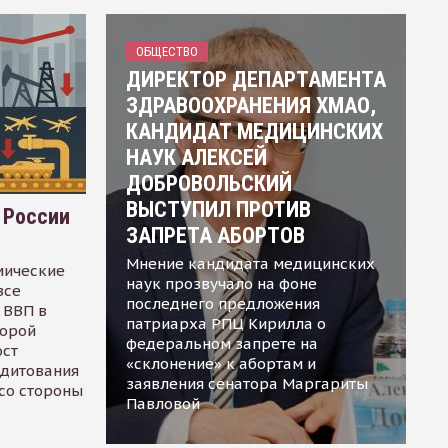
ОБЩЕСТВО
ДИРЕКТОР ДЕПАРТАМЕНТА
ЗДРАВООХРАНЕНИЯ ХМАО,
КАНДИДАТ МЕДИЦИНСКИХ
НАУК АЛЕКСЕЙ
ДОБРОВОЛЬСКИЙ
ВЫСТУПИЛ ПРОТИВ
 России
ЗАПРЕТА АБОРТОВ
Мнение кандидата медицинских
мические
наук прозвучало на фоне
все
последнего предложения
 ВВП в
патриарха РПЦ Кирилла о
торой
федеральном запрете на
ост
«склонение» к абортам и
едитования
заявления сенатора Маргариты
 со стороны
Павловой