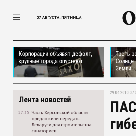
07 АВГУСТА, ПЯТНИЦА
Корпорации объявят дефолт,
Треть р
крупные города опустеют
Солнце 
Земли
29.04.2010 07:
Лента новостей
ПАС
17:35
Часть Херсонской области
гиб
предложили передать
Беларуси для строительства
санаториев