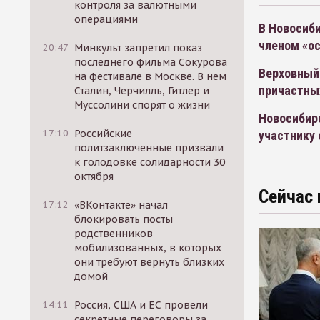
контроля за валютными
операциями
В Новосиби
членом «ос
20:47
Минкульт запретил показ
последнего фильма Сокурова
Верховный
на фестивале в Москве. В нем
причастны
Сталин, Черчилль, Гитлер и
Муссолини спорят о жизни
Новосибир
17:10
Российские
участнику 
политзаключенные призвали
к голодовке солидарности 30
октября
Сейчас 
17:12
«ВКонтакте» начал
блокировать посты
родственников
мобилизованных, в которых
они требуют вернуть близких
домой
14:11
Россия, США и ЕС провели
секретные переговоры за