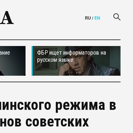
RU
/
EN
ание
ФБР ищет информаторов на
русском языке
линского режима в
нов советских