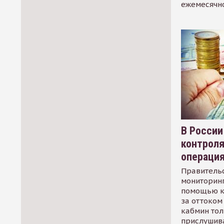
ежемесячн
В России
контрол
операци
Правительс
мониторинг
помощью к
за оттоком 
кабмин тол
прислушив