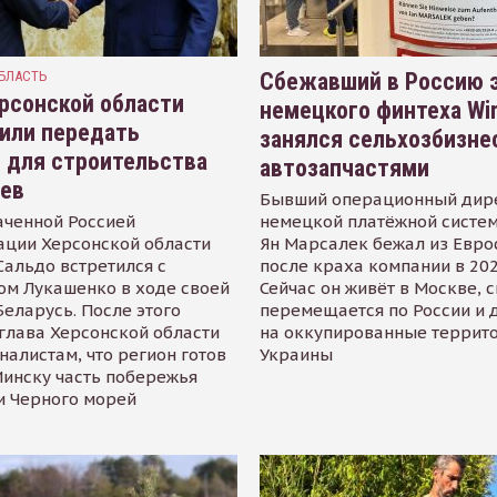
БЛАСТЬ
Сбежавший в Россию э
рсонской области
немецкого финтеха Wi
или передать
занялся сельхозбизне
 для строительства
автозапчастями
иев
Бывший операционный дир
аченной Россией
немецкой платёжной систем
ации Херсонской области
Ян Марсалек бежал из Евр
альдо встретился с
после краха компании в 202
ом Лукашенко в ходе своей
Сейчас он живёт в Москве, 
Беларусь. После этого
перемещается по России и 
глава Херсонской области
на оккупированные террит
налистам, что регион готов
Украины
инску часть побережья
и Черного морей