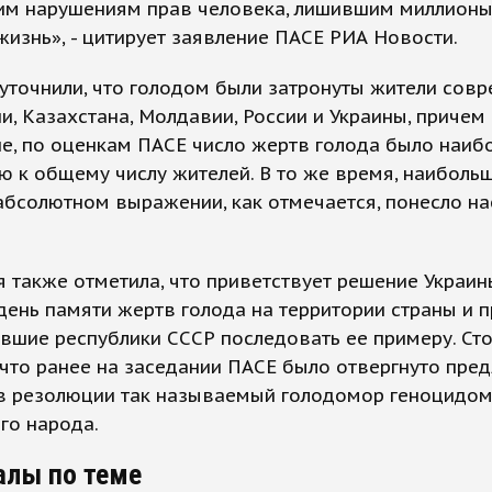
м нарушениям прав человека, лишившим миллионы
жизнь», - цитирует заявление ПАСЕ РИА Новости.
уточнили, что голодом были затронуты жители сов
и, Казахстана, Молдавии, России и Украины, причем
е, по оценкам ПАСЕ число жертв голода было наиб
 к общему числу жителей. В то же время, наиболь
абсолютном выражении, как отмечается, понесло н
 также отметила, что приветствует решение Украин
день памяти жертв голода на территории страны и 
вшие республики СССР последовать ее примеру. Ст
 что ранее на заседании ПАСЕ было отвергнуто пре
 в резолюции так называемый голодомор геноцидо
го народа.
алы по теме