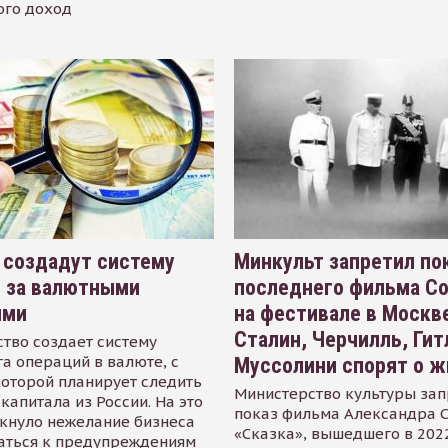
ого доход
 создадут систему
Минкульт запретил по
я за валютными
последнего фильма С
ями
на фестивале в Москве
Сталин, Черчилль, Гит
тво создает систему
а операций в валюте, с
Муссолини спорят о ж
оторой планирует следить
Министерство культуры зап
капитала из России. На это
показ фильма Александра 
кнуло нежелание бизнеса
«Сказка», вышедшего в 2022
аться к предупреждениям