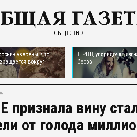
ОБЩЕСТВО
оссиян уверены, что
В РПЦ упорядочат изгн
вращается вокруг
бесов
06
Е признала вину ста
ели от голода миллио