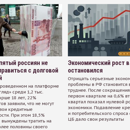
пятый россиян не
Экономический рост в
равиться с долговой
остановился
й
Отрицать серьезные эконо
проблемы в РФ становится 
проведенном на платформе
труднее. После сокращения
гляд» среди 1,2 тыс.
первом квартале на 0,6% в
арше 18 лет, 22%
квартал показал нулевой р
ов заявили, что не могут
экономики. Подавление кр
свои кредитные
и потребительского спроса
сти. При этом 18,5%
ЦБ дало свои результаты
 вынуждены тратить на
олее половины своего