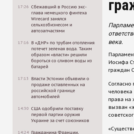
гра
17:26
Сбежавший в Россию экс-
глава немецкого финтеха
Wirecard занялся
Парламе
сельхозбизнесом и
автозапчастями
ответств
века.
17:16
В «ДНР» по трубам отопления
потечет зеленая вода. Таким
Парламен
образом «власти» решили
бороться со сливом воды из
Иоcифа Ст
батарей
граждан С
17:13
Власти Эстонии объявили о
Согласно 
продаже оставленных на
российской границе
человека 
автомобилей
права на 
вызван «
14:30
США одобрили поставку
советског
первой партии оружия
Украине за счет союзников
«Существ
14:24
Гражданина Франции,