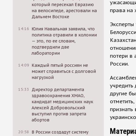
ужасающи
который пересекал Евразию
права на 
на велосипеде, арестовали на
Дальнем Востоке
Эксперты 
14:16
Юлия Навальная заявила, что
Белорусси
политика отравили в колонии
Казахстан
— это, по ее словам,
подтвердили две
отношению
лаборатории
потери в 
России.
14:09
Каждый пятый россиян не
может справиться с долговой
Ассамблея
нагрузкой
учредить 
15:33
Директор департамента
другие бы
здравоохранения ХМАО,
отметить,
кандидат медицинских наук
Алексей Добровольский
признать
выступил против запрета
украинско
абортов
Матери
20:58
В России создадут систему