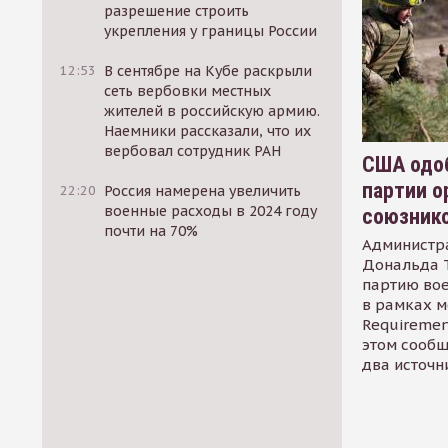
разрешение строить
укрепления у границы России
12:53
В сентябре на Кубе раскрыли
сеть вербовки местных
жителей в российскую армию.
Наемники рассказали, что их
вербовал сотрудник РАН
США одоб
партии о
22:20
Россия намерена увеличить
военные расходы в 2024 году
союзник
почти на 70%
Администр
Дональда 
партию во
в рамках м
Requirement
этом сообщ
два источн