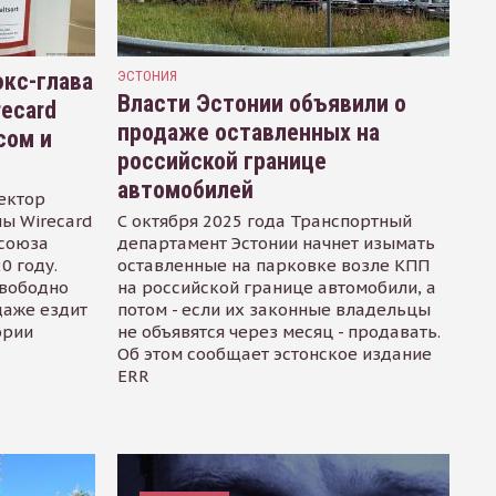
кс-глава
ЭСТОНИЯ
Власти Эстонии объявили о
recard
продаже оставленных на
сом и
российской границе
автомобилей
ектор
ы Wirecard
С октября 2025 года Транспортный
осоюза
департамент Эстонии начнет изымать
0 году.
оставленные на парковке возле КПП
свободно
на российской границе автомобили, а
даже ездит
потом - если их законные владельцы
ории
не объявятся через месяц - продавать.
Об этом сообщает эстонское издание
ERR