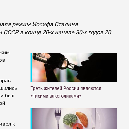
нала режим Иоcифа Сталина
СССР в конце 20-х начале 30-х годов 20
ежим
ов
 прав
ишились
Треть жителей России являются
еи был
«тихими алкоголиками»
ой
ивел к