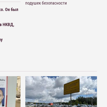
подушек безопасности
о. Он был
в НКВД,
му