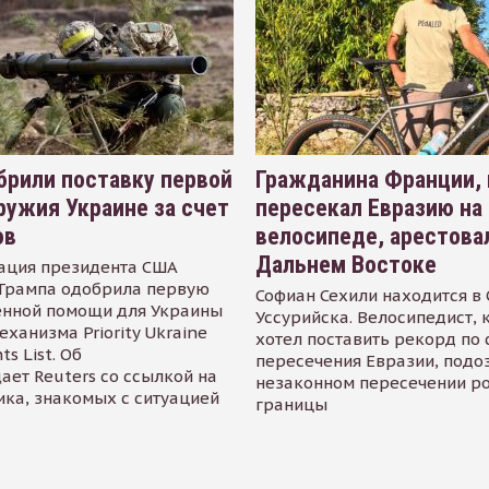
рили поставку первой
Гражданина Франции,
ружия Украине за счет
пересекал Евразию на
ов
велосипеде, арестова
Дальнем Востоке
ация президента США
Трампа одобрила первую
Софиан Сехили находится в
енной помощи для Украины
Уссурийска. Велосипедист,
еханизма Priority Ukraine
хотел поставить рекорд по 
s List. Об
пересечения Евразии, подо
ает Reuters со ссылкой на
незаконном пересечении р
ика, знакомых с ситуацией
границы