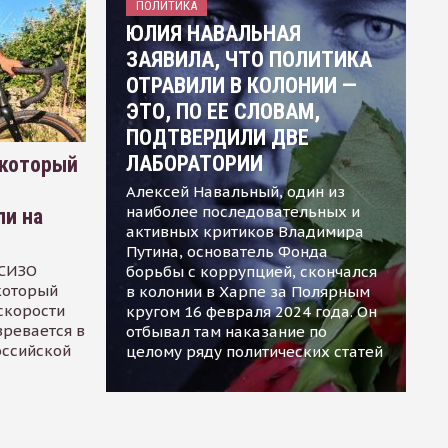
ПОЛИТИКА
ЮЛИЯ НАВАЛЬНАЯ
ЗАЯВИЛА, ЧТО ПОЛИТИКА
ОТРАВИЛИ В КОЛОНИИ —
ЭТО, ПО ЕЕ СЛОВАМ,
ПОДТВЕРДИЛИ ДВЕ
ЛАБОРАТОРИИ
 который
Алексей Навальный, один из
наиболее последовательных и
ли на
активных критиков Владимира
Путина, основатель Фонда
 СИЗО
борьбы с коррупцией, скончался
 который
в колонии в Харпе за Полярным
скорости
кругом 16 февраля 2024 года. Он
зревается в
отбывал там наказание по
оссийской
целому ряду политических статей