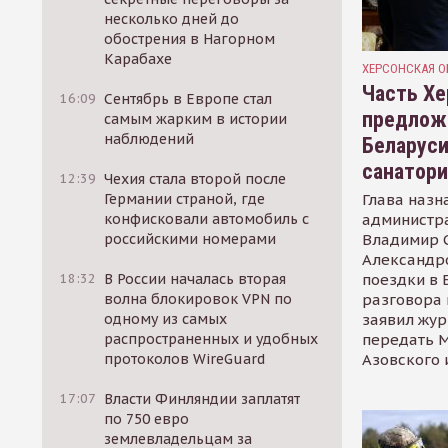
несколько дней до
обострения в Нагорном
Карабахе
ХЕРСОНСКАЯ О
Часть Хе
16:09
Сентябрь в Европе стал
предлож
самым жарким в истории
наблюдений
Беларуси
санатор
12:39
Чехия стала второй после
Глава назн
Германии страной, где
администр
конфисковали автомобиль с
Владимир С
российскими номерами
Александр
поездки в 
18:32
В России началась вторая
разговора 
волна блокировок VPN по
заявил жур
одному из самых
передать М
распространенных и удобных
Азовского 
протоколов WireGuard
17:07
Власти Финляндии заплатят
по 750 евро
землевладельцам за