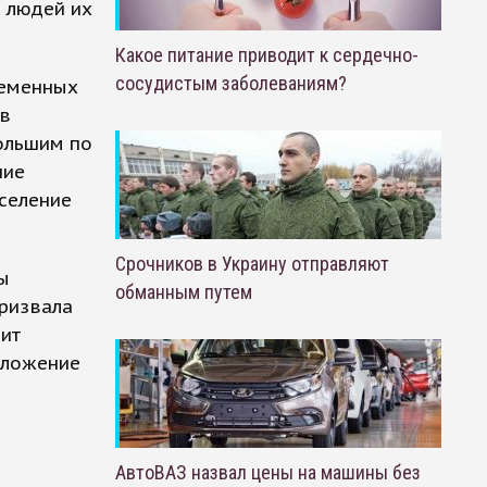
 людей их
Какое питание приводит к сердечно-
сосудистым заболеваниям?
ременных
 в
ольшим по
шие
аселение
Срочников в Украину отправляют
ы
обманным путем
призвала
оит
дложение
м
АвтоВАЗ назвал цены на машины без