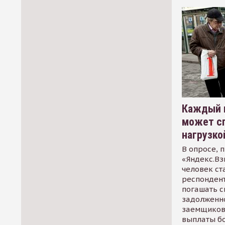
Каждый 
может сп
нагрузко
В опросе, 
«Яндекс.Вз
человек ст
респондент
погашать 
задолженно
заемщиков
выплаты б