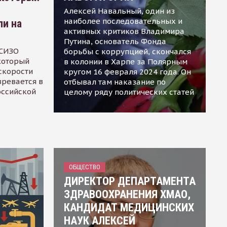
Алексей Навальный, один из
наиболее последовательных и
ли на
активных критиков Владимира
Путина, основатель Фонда
 СИЗО
борьбы с коррупцией, скончался
 который
в колонии в Харпе за Полярным
скорости
кругом 16 февраля 2024 года. Он
зревается в
отбывал там наказание по
оссийской
целому ряду политических статей
ОБЩЕСТВО
ДИРЕКТОР ДЕПАРТАМЕНТА
ЗДРАВООХРАНЕНИЯ ХМАО,
КАНДИДАТ МЕДИЦИНСКИХ
НАУК АЛЕКСЕЙ