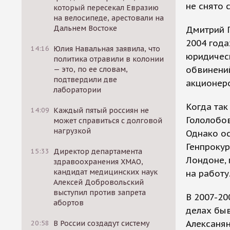
не снято 
который пересекал Евразию
на велосипеде, арестовали на
Дальнем Востоке
Дмитрий 
2004 года
14:16
Юлия Навальная заявила, что
юридическ
политика отравили в колонии
обвинений
— это, по ее словам,
подтвердили две
акционер
лаборатории
Когда та
14:09
Каждый пятый россиян не
Гололобо
может справиться с долговой
нагрузкой
Однако ос
Генпрокур
15:33
Директор департамента
Лондоне, 
здравоохранения ХМАО,
кандидат медицинских наук
на работу
Алексей Добровольский
выступил против запрета
В 2007-20
абортов
делах бы
Алексанян
20:58
В России создадут систему