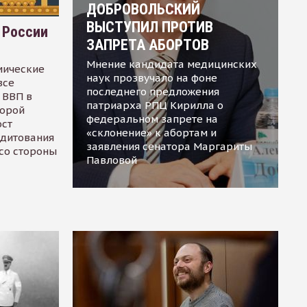
ДОБРОВОЛЬСКИЙ
ВЫСТУПИЛ ПРОТИВ
 России
ЗАПРЕТА АБОРТОВ
Мнение кандидата медицинских
мические
наук прозвучало на фоне
все
последнего предложения
 ВВП в
патриарха РПЦ Кирилла о
торой
федеральном запрете на
ост
«склонение» к абортам и
едитования
заявления сенатора Маргариты
 со стороны
Павловой