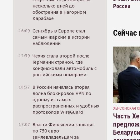
России
несколько дней до
обострения в Нагорном
Карабахе
16:09
Сентябрь в Европе стал
Сейчас 
самым жарким в истории
наблюдений
12:39
Чехия стала второй после
Германии страной, где
конфисковали автомобиль с
российскими номерами
18:32
В России началась вторая
волна блокировок VPN по
одному из самых
распространенных и удобных
ХЕРСОНСКАЯ О
протоколов WireGuard
Часть Хе
предлож
17:07
Власти Финляндии заплатят
по 750 евро
Беларуси
землевладельцам за