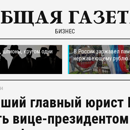
БИЗНЕС
 шпионы, кругом одни
В России заржавел пам
!
нержавеющему рублю
44
ший главный юрист
ть вице-президентом