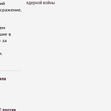
ядерной войны
ший
 сражение,
щем
шие в
 за
и.
ила
С против