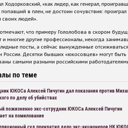
л Ходорковский, «как лидер, как генерал, проиграв
 попавший в плен, не достоин сочувствия: проиграл
 своих людей».
 отмечают, что примеру Гололобова в скором буду
 и многие другие профессионалы, некогда занимав
лидные посты, а сейчас вынужденные отсиживаться
и России. Десятки бывших «юкосовцев» могут быть
ваны самыми разными российскими работодателям
алы по теме
дник ЮКОСа Алексей Пичугин дал показания против Миха
ого по делу об убийствах
й пожизненно экс-сотрудник ЮКОСа Алексей Пичугин
ает на помилование
лляционный суд прекратил дело экс-акционеров НК ЮКО