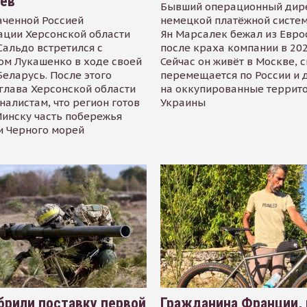
иев
Бывший операционный дир
аченной Россией
немецкой платёжной систем
ации Херсонской области
Ян Марсалек бежал из Евр
альдо встретился с
после краха компании в 202
ом Лукашенко в ходе своей
Сейчас он живёт в Москве, 
Беларусь. После этого
перемещается по России и 
глава Херсонской области
на оккупированные террит
налистам, что регион готов
Украины
инску часть побережья
и Черного морей
рили поставку первой
Гражданина Франции,