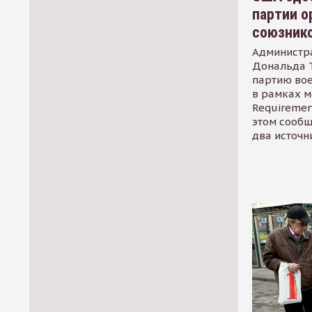
партии о
союзник
Администр
Дональда 
партию во
в рамках м
Requirement
этом сообщ
два источн