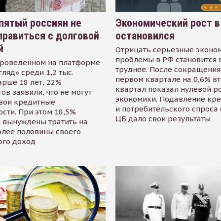
пятый россиян не
Экономический рост в
равиться с долговой
остановился
й
Отрицать серьезные эконо
проблемы в РФ становится 
проведенном на платформе
труднее. После сокращения
гляд» среди 1,2 тыс.
первом квартале на 0,6% в
арше 18 лет, 22%
квартал показал нулевой р
ов заявили, что не могут
экономики. Подавление кр
свои кредитные
и потребительского спроса
сти. При этом 18,5%
ЦБ дало свои результаты
 вынуждены тратить на
олее половины своего
ого доход