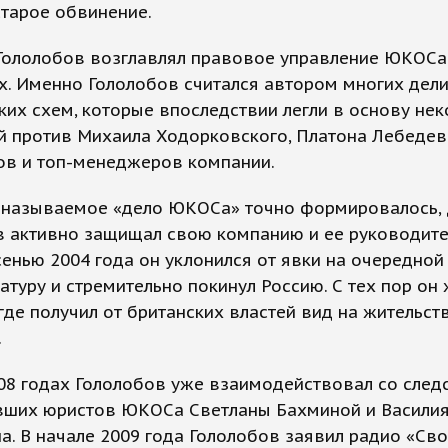
старое обвинение.
Гололобов возглавлял правовое управление ЮКОСа 
х. Именно Гололобов считался автором многих дел
их схем, которые впоследствии легли в основу не
 против Михаила Ходорковского, Платона Лебедева
ов и топ-менеджеров компании.
к называемое «дело ЮКОСа» точно формировалось,
в активно защищал свою компанию и ее руководите
енью 2004 года он уклонился от явки на очередной
атуру и стремительно покинул Россию. С тех пор он
где получил от британских властей вид на жительст
.
08 годах Гололобов уже взаимодействовал со след
вших юристов ЮКОСа Светланы Бахминой и Васили
а. В начале 2009 года Гололобов заявил радио «Сво