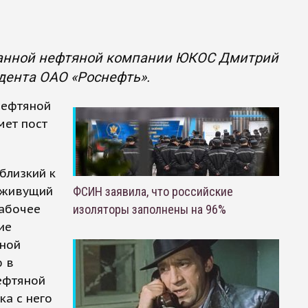
ванной нефтяной компании ЮКОС Дмитрий
дента ОАО «Роснефть».
нефтяной
ет пост
близкий к
т живущий
ФСИН заявила, что российские
рабочее
изоляторы заполнены на 96%
ие
ьной
ю в
ефтяной
ка с него