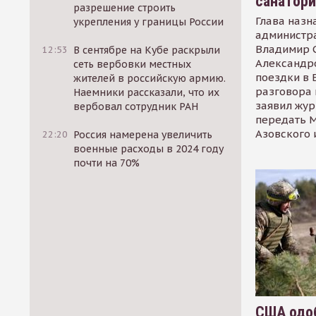
санатор
разрешение строить
Глава назн
укрепления у границы России
администр
Владимир С
12:53
В сентябре на Кубе раскрыли
Александр
сеть вербовки местных
поездки в 
жителей в российскую армию.
разговора 
Наемники рассказали, что их
заявил жур
вербовал сотрудник РАН
передать М
Азовского 
22:20
Россия намерена увеличить
военные расходы в 2024 году
почти на 70%
США одоб