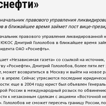
снефти»
начальник правового управления ликвидиро
в в ближайшее время займет пост вице-прези
ачальник правового управления ликвидированной 
 ЮКОС Дмитрий Гололобов в ближайшее время займ
зидента ОАО «Роснефть».
ает «Независимая газета» со ссылкой на источник, 
ву «Роснефти», Дмитрий Гололобов, более пяти ле
, может возвратиться в Москву и выйти на новое 
 в апреле. Сейчас утрясаются последние юридическ
сти: еще в 2004 году юрист был объявлен Генерал
урой России в международный розыск по обвинени
сти к незаконным сделкам с акциями «Восточной н
. Гололобов не сможет пересечь границу России, по