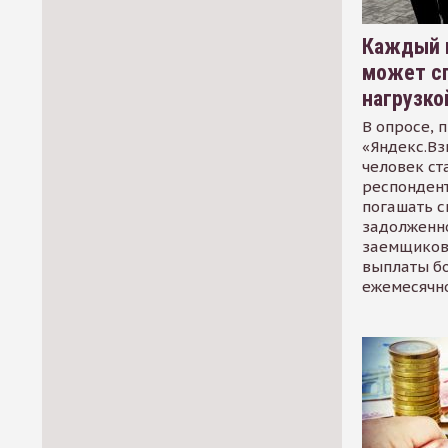
Каждый 
может сп
нагрузко
В опросе, 
«Яндекс.Вз
человек ст
респондент
погашать 
задолженно
заемщиков
выплаты б
ежемесячн