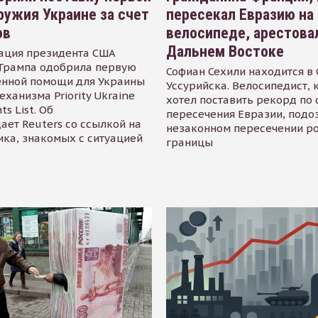
ружия Украине за счет
пересекал Евразию на
ов
велосипеде, арестова
Дальнем Востоке
ация президента США
Трампа одобрила первую
Софиан Сехили находится в
енной помощи для Украины
Уссурийска. Велосипедист,
еханизма Priority Ukraine
хотел поставить рекорд по 
s List. Об
пересечения Евразии, подо
ает Reuters со ссылкой на
незаконном пересечении р
ика, знакомых с ситуацией
границы