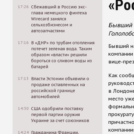
«Ро
17:26
Сбежавший в Россию экс-
глава немецкого финтеха
Wirecard занялся
Бывший 
сельхозбизнесом и
автозапчастями
Гололобо
17:16
В «ДНР» по трубам отопления
Бывший н
потечет зеленая вода. Таким
компании
образом «власти» решили
бороться со сливом воды из
вице-пре
батарей
Как сообщ
17:13
Власти Эстонии объявили о
руководст
продаже оставленных на
в Лондоне
российской границе
автомобилей
место уже
формально
14:30
США одобрили поставку
прокурат
первой партии оружия
Украине за счет союзников
причастно
компании»
14:24
Гражданина Франции,