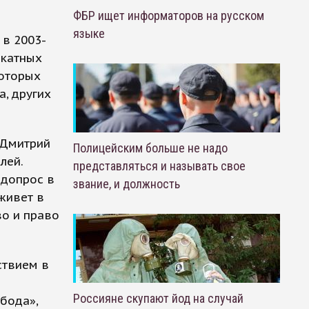
ФБР ищет информаторов на русском
языке
в 2003-
икатных
которых
, других
 Дмитрий
Полицейским больше не надо
лей.
представляться и называть свое
 допрос в
звание, и должность
 живет в
во и право
ствием в
я
Россияне скупают йод на случай
бода»,