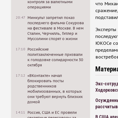
контроля за валютными
что Михаи
операциями
сражение,
подставил
20:47
Минкульт запретил показ
последнего фильма Сокурова
на фестивале в Москве. В нем
Эксперты
Сталин, Черчилль, Гитлер и
последуют
Муссолини спорят о жизни
ЮКОСе со
17:10
Российские
пределам
политзаключенные призвали
востребо
к голодовке солидарности 30
октября
Матери
17:12
«ВКонтакте» начал
блокировать посты
Экс-сотру
родственников
Ходорковск
мобилизованных, в которых
они требуют вернуть близких
Осужденны
домой
рассчитыв
14:11
Россия, США и ЕС провели
В США апе
секретные переговоры за