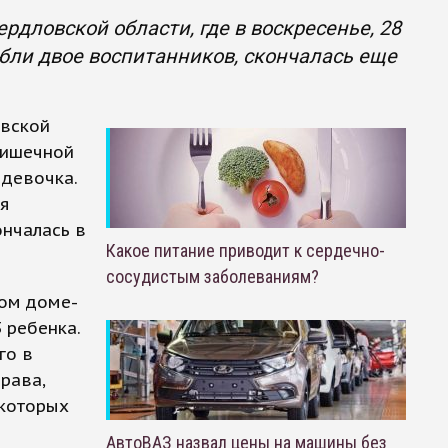
рдловской области, где в воскресенье, 28
бли двое воспитанников, скончалась еще
овской
 кишечной
 девочка.
ля
ончалась в
Какое питание приводит к сердечно-
сосудистым заболеваниям?
ком доме-
 ребенка.
го в
рава,
 которых
АвтоВАЗ назвал цены на машины без