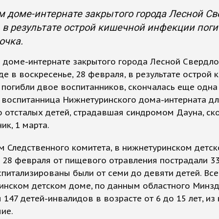
м доме-интернате закрытого города Лесной Све
 в результате острой кишечной инфекции поги
очка.
м доме-интернате закрытого города Лесной Свердл
где в воскресенье, 28 февраля, в результате острой
погибли двое воспитанников, скончалась еще одна
 воспитанница Нижнетуринского дома-интерната д
 отсталых детей, страдавшая синдромом Дауна, ск
ик, 1 марта.
м Следственного комитета, в нижнетуринском детс
 28 февраля от пищевого отравления пострадали 33
спитализированы были от семи до девяти детей. Все
инском детском доме, по данным областного Минзд
 147 детей-инвалидов в возрасте от 6 до 15 лет, из
чие.