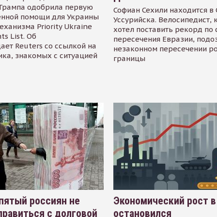
Трампа одобрила первую
Софиан Сехили находится в
енной помощи для Украины
Уссурийска. Велосипедист,
еханизма Priority Ukraine
хотел поставить рекорд по 
s List. Об
пересечения Евразии, подо
ает Reuters со ссылкой на
незаконном пересечении р
ика, знакомых с ситуацией
границы
пятый россиян не
Экономический рост в
равиться с долговой
остановился