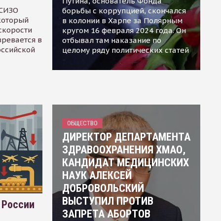
Путина, основатель Фонда
 СИЗО
борьбы с коррупцией, скончался
 который
в колонии в Харпе за Полярным
скорости
кругом 16 февраля 2024 года. Он
зревается в
отбывал там наказание по
оссийской
целому ряду политических статей
ОБЩЕСТВО
ДИРЕКТОР ДЕПАРТАМЕНТА
ЗДРАВООХРАНЕНИЯ ХМАО,
КАНДИДАТ МЕДИЦИНСКИХ
НАУК АЛЕКСЕЙ
ДОБРОВОЛЬСКИЙ
ВЫСТУПИЛ ПРОТИВ
 России
ЗАПРЕТА АБОРТОВ