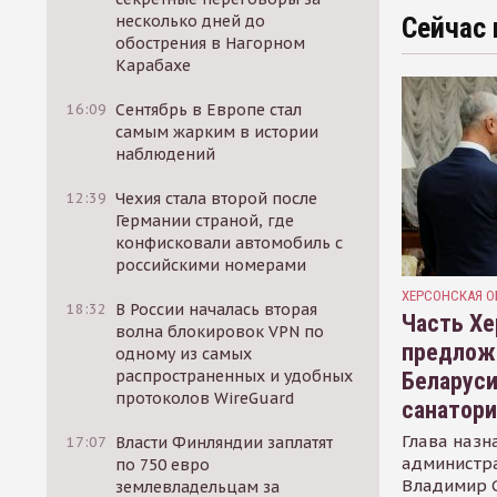
несколько дней до
Сейчас 
обострения в Нагорном
Карабахе
16:09
Сентябрь в Европе стал
самым жарким в истории
наблюдений
12:39
Чехия стала второй после
Германии страной, где
конфисковали автомобиль с
российскими номерами
ХЕРСОНСКАЯ О
18:32
В России началась вторая
Часть Хе
волна блокировок VPN по
предлож
одному из самых
распространенных и удобных
Беларуси
протоколов WireGuard
санатор
Глава назн
17:07
Власти Финляндии заплатят
администр
по 750 евро
Владимир С
землевладельцам за