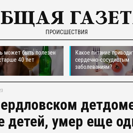
ПРОИСШЕСТВИЯ
ь может быть полезен
Какое питание приводи
старше 40 лет
сердечно-сосудистым
заболеваниям?
23
вердловском детдоме
е детей, умер еще о