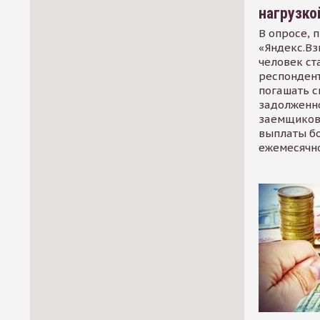
нагрузко
В опросе, 
«Яндекс.Вз
человек ст
респондент
погашать 
задолженно
заемщиков
выплаты б
ежемесячн