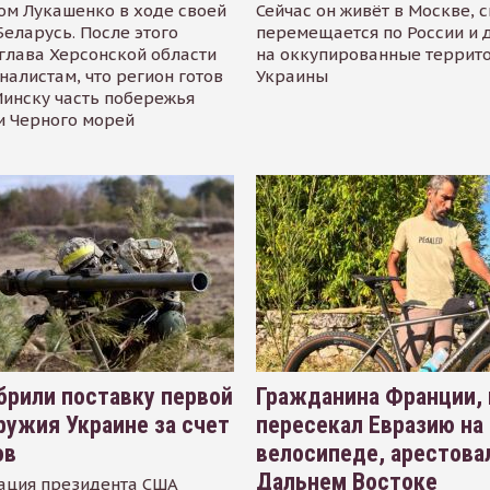
ом Лукашенко в ходе своей
Сейчас он живёт в Москве, 
Беларусь. После этого
перемещается по России и 
глава Херсонской области
на оккупированные террит
налистам, что регион готов
Украины
инску часть побережья
и Черного морей
рили поставку первой
Гражданина Франции,
ружия Украине за счет
пересекал Евразию на
ов
велосипеде, арестова
Дальнем Востоке
ация президента США