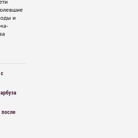
ети
болевшие
воды и
ма-
за
 с
 арбуза
 после