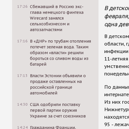
17:26
Сбежавший в Россию экс-
В детско
глава немецкого финтеха
февраля,
Wirecard занялся
одна дев
сельхозбизнесом и
автозапчастями
В детско
17:16
В «ДНР» по трубам отопления
области, 
потечет зеленая вода. Таким
инфекции 
образом «власти» решили
11-летняя
бороться со сливом воды из
батарей
умственно
понедельн
17:13
Власти Эстонии объявили о
продаже оставленных на
По данны
российской границе
автомобилей
интернате
Из них го
14:30
США одобрили поставку
Нижнетур
первой партии оружия
Украине за счет союзников
находятся
95 - лежа
14:24
Гражданина Франции,