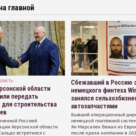
на главной
БЛАСТЬ
Сбежавший в Россию э
рсонской области
немецкого финтеха Wi
или передать
занялся сельхозбизне
 для строительства
автозапчастями
иев
Бывший операционный дир
аченной Россией
немецкой платёжной систем
ации Херсонской области
Ян Марсалек бежал из Евр
альдо встретился с
после краха компании в 202