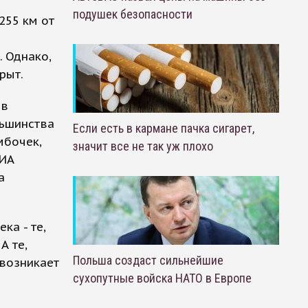
подушек безопасности
255 км от
 Однако,
рыт.
 в
льшинства
Если есть в кармане пачка сигарет,
мбочек,
значит все не так уж плохо
РИА
а
ка - те,
А те,
Польша создаст сильнейшие
 возникает
сухопутные войска НАТО в Европе