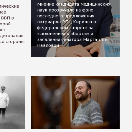
Мнение кандидата медицинских
мические
наук прозвучало на фоне
все
последнего предложения
 ВВП в
патриарха РПЦ Кирилла о
торой
федеральном запрете на
ост
«склонение» к абортам и
едитования
заявления сенатора Маргариты
 со стороны
Павловой