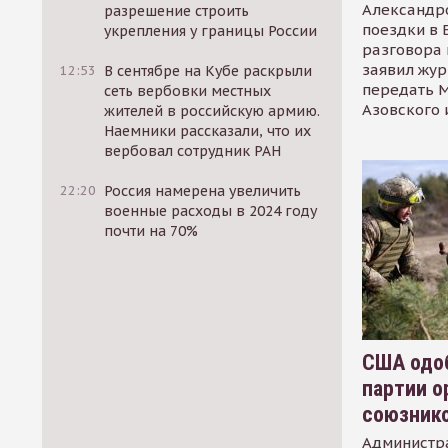
Александр
разрешение строить
поездки в 
укрепления у границы России
разговора 
заявил жур
12:53
В сентябре на Кубе раскрыли
передать М
сеть вербовки местных
Азовского 
жителей в российскую армию.
Наемники рассказали, что их
вербовал сотрудник РАН
22:20
Россия намерена увеличить
военные расходы в 2024 году
почти на 70%
США одоб
партии о
союзник
Администр