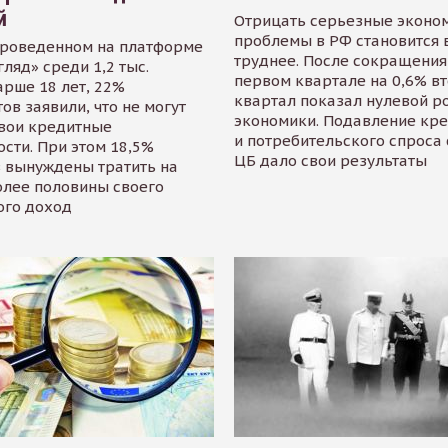
й
Отрицать серьезные эконо
проблемы в РФ становится 
проведенном на платформе
труднее. После сокращения
гляд» среди 1,2 тыс.
первом квартале на 0,6% в
арше 18 лет, 22%
квартал показал нулевой р
ов заявили, что не могут
экономики. Подавление кр
свои кредитные
и потребительского спроса
сти. При этом 18,5%
ЦБ дало свои результаты
 вынуждены тратить на
олее половины своего
ого доход