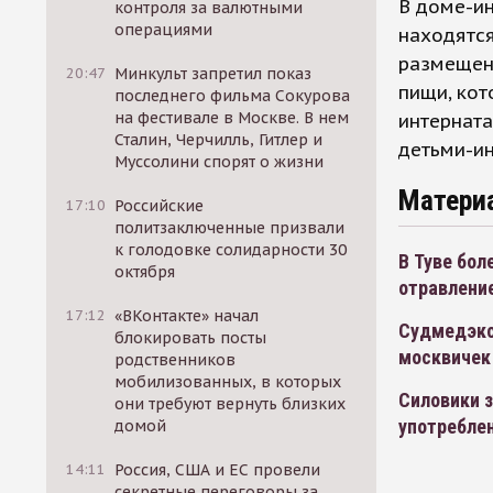
В доме-ин
контроля за валютными
операциями
находятс
размещен
20:47
Минкульт запретил показ
пищи, кот
последнего фильма Сокурова
на фестивале в Москве. В нем
интерната
Сталин, Черчилль, Гитлер и
детьми-и
Муссолини спорят о жизни
Матери
17:10
Российские
политзаключенные призвали
к голодовке солидарности 30
В Туве бол
октября
отравлени
17:12
«ВКонтакте» начал
Судмедэкс
блокировать посты
москвичек
родственников
мобилизованных, в которых
Силовики з
они требуют вернуть близких
употреблен
домой
14:11
Россия, США и ЕС провели
секретные переговоры за