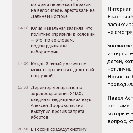
который пересекал Евразию
Интернат 
на велосипеде, арестовали на
Екатеринб
Дальнем Востоке
зафиксиро
14:16
Юлия Навальная заявила, что
не смотря
политика отравили в колонии
— это, по ее словам,
Уполномоч
подтвердили две
лаборатории
интернате
детей, ко
14:09
Каждый пятый россиян не
нет личны
может справиться с долговой
нагрузкой
Новости. 
проводил
15:33
Директор департамента
здравоохранения ХМАО,
Павел Аст
кандидат медицинских наук
кто сами с
Алексей Добровольский
выступил против запрета
которые м
абортов
вопрос, к
20:58
В России создадут систему