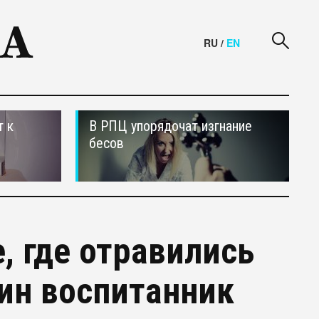
RU
/
EN
т к
В РПЦ упорядочат изгнание
бесов
, где отравились
дин воспитанник