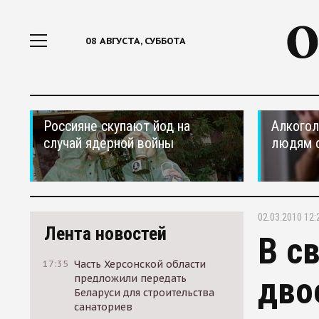
08 АВГУСТА, СУББОТА
Россияне скупают йод на
Алкогол
случай ядерной войны
людям 
02.03.2010 12:
Лента новостей
В с
17:35
Часть Херсонской области
дво
предложили передать
Беларуси для строительства
санаториев