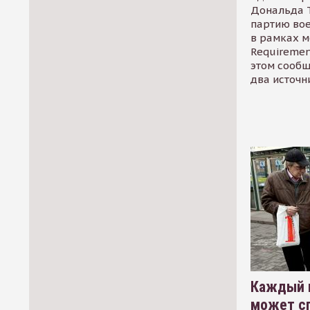
Дональда 
партию во
в рамках м
Requirement
этом сообщ
два источн
Каждый 
может сп