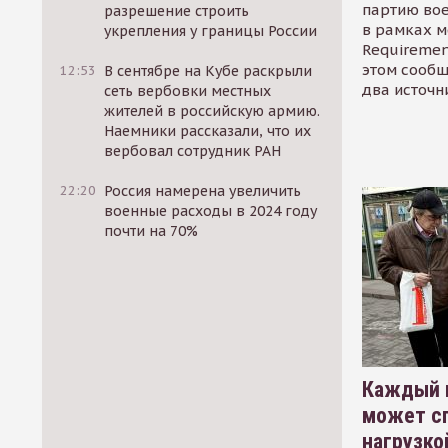
партию во
разрешение строить
в рамках м
укрепления у границы России
Requirement
этом сообщ
12:53
В сентябре на Кубе раскрыли
два источн
сеть вербовки местных
жителей в российскую армию.
Наемники рассказали, что их
вербовал сотрудник РАН
22:20
Россия намерена увеличить
военные расходы в 2024 году
почти на 70%
Каждый 
может сп
нагрузко