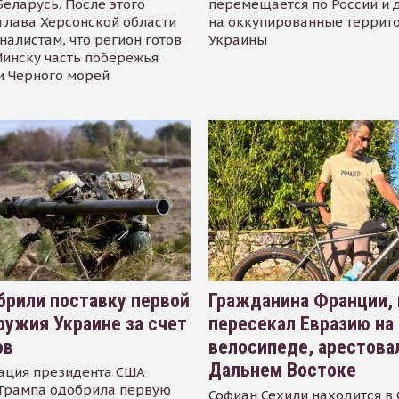
Беларусь. После этого
перемещается по России и 
глава Херсонской области
на оккупированные террит
налистам, что регион готов
Украины
инску часть побережья
и Черного морей
рили поставку первой
Гражданина Франции,
ружия Украине за счет
пересекал Евразию на
ов
велосипеде, арестова
Дальнем Востоке
ация президента США
Трампа одобрила первую
Софиан Сехили находится в