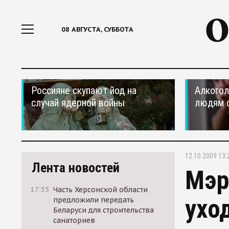
08 АВГУСТА, СУББОТА
Россияне скупают йод на
Алкогол
случай ядерной войны
людям 
12.10.2009 13:
Лента новостей
Мэр
17:35
Часть Херсонской области
ухо
предложили передать
Беларуси для строительства
санаториев