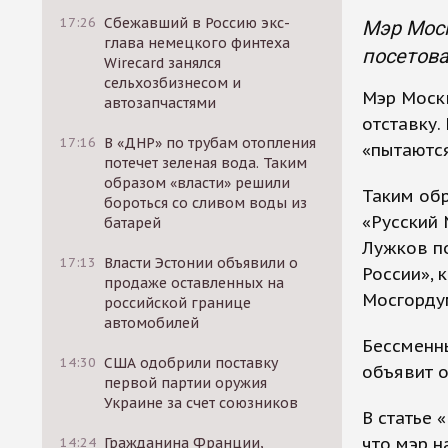
17:26
Сбежавший в Россию экс-
Мэр Моск
глава немецкого финтеха
посетова
Wirecard занялся
сельхозбизнесом и
Мэр Москв
автозапчастями
отставку.
17:16
В «ДНР» по трубам отопления
«пытаются
потечет зеленая вода. Таким
образом «власти» решили
Таким об
бороться со сливом воды из
«Русский 
батарей
Лужков по
17:13
Власти Эстонии объявили о
России», 
продаже оставленных на
Мосгорду
российской границе
автомобилей
Бессменны
14:30
США одобрили поставку
объявит о
первой партии оружия
Украине за счет союзников
В статье 
что мэр н
14:24
Гражданина Франции,