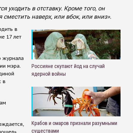
я уходить в отставку. Кроме того, он
я сместить наверх, или вбок, или вниз».
одить в
ие 17 лет
ю журнала
ии мэра.
Россияне скупают йод на случай
Единой
ядерной войны
х в
сам
Крабов и омаров признали разумными
рждается,
существами
пошел».