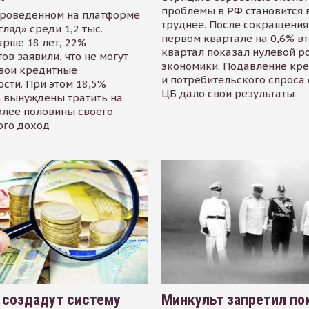
проблемы в РФ становится 
проведенном на платформе
труднее. После сокращения
гляд» среди 1,2 тыс.
первом квартале на 0,6% в
арше 18 лет, 22%
квартал показал нулевой р
ов заявили, что не могут
экономики. Подавление кр
свои кредитные
и потребительского спроса
сти. При этом 18,5%
ЦБ дало свои результаты
 вынуждены тратить на
олее половины своего
ого доход
 создадут систему
Минкульт запретил по