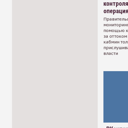
контрол
операци
Правительс
мониторинг
помощью к
за оттоком 
кабмин тол
прислушив
власти