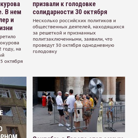
окурова
призвали к голодовке
. В нем
солидарности 30 октября
лер и
Несколько российских политиков и
общественных деятелей, находящихся
изни
за решеткой и признанных
ретило
политзаключенными, заявили, что
Сокурова
проведут 30 октября однодневную
 году, на
голодовку
ый
15 октября
Е
О
ОРНОМ