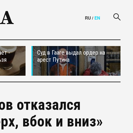
RU
/
EN
ет -
Суд в Гааге выдал ордер на
ьзя
арест Путина
в отказался
рх, вбок и вниз»