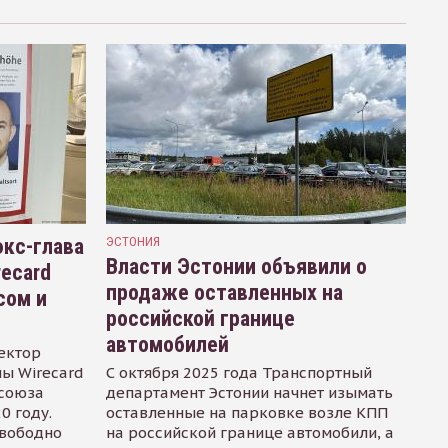
кс-глава
ЭСТОНИЯ
Власти Эстонии объявили о
recard
продаже оставленных на
сом и
российской границе
автомобилей
ектор
ы Wirecard
С октября 2025 года Транспортный
осоюза
департамент Эстонии начнет изымать
0 году.
оставленные на парковке возле КПП
свободно
на российской границе автомобили, а