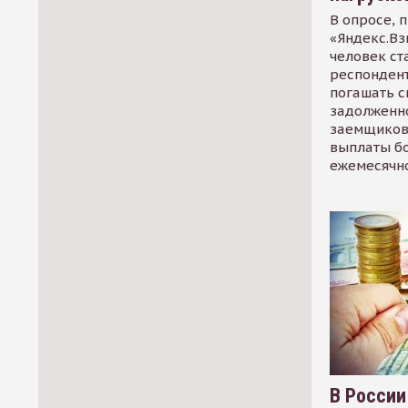
В опросе, 
«Яндекс.Вз
человек ст
респондент
погашать 
задолженно
заемщиков
выплаты б
ежемесячн
В России