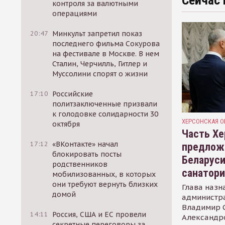
Сейчас 
контроля за валютными
операциями
20:47
Минкульт запретил показ
последнего фильма Сокурова
на фестивале в Москве. В нем
Сталин, Черчилль, Гитлер и
Муссолини спорят о жизни
17:10
Российские
политзаключенные призвали
к голодовке солидарности 30
ХЕРСОНСКАЯ О
октября
Часть Хе
17:12
«ВКонтакте» начал
предлож
блокировать посты
Беларуси
родственников
санатор
мобилизованных, в которых
они требуют вернуть близких
Глава назн
домой
администр
Владимир С
14:11
Россия, США и ЕС провели
Александр
секретные переговоры за