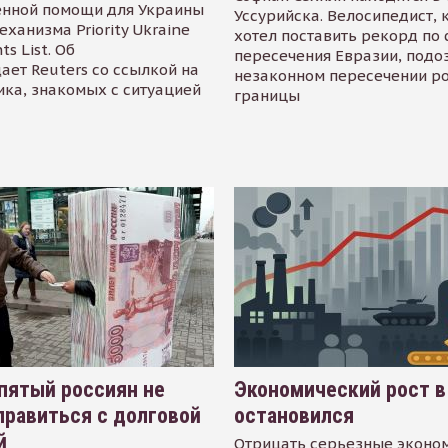
енной помощи для Украины
Уссурийска. Велосипедист,
еханизма Priority Ukraine
хотел поставить рекорд по 
s List. Об
пересечения Евразии, подо
ает Reuters со ссылкой на
незаконном пересечении р
ика, знакомых с ситуацией
границы
пятый россиян не
Экономический рост в
равиться с долговой
остановился
й
Отрицать серьезные эконо