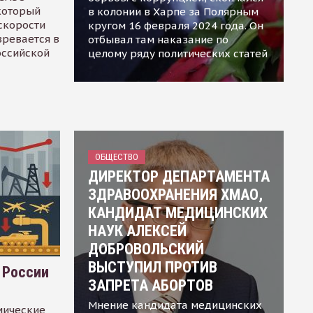
 который
в колонии в Харпе за Полярным
скорости
кругом 16 февраля 2024 года. Он
зревается в
отбывал там наказание по
оссийской
целому ряду политических статей
ОБЩЕСТВО
ДИРЕКТОР ДЕПАРТАМЕНТА
ЗДРАВООХРАНЕНИЯ ХМАО,
КАНДИДАТ МЕДИЦИНСКИХ
НАУК АЛЕКСЕЙ
ДОБРОВОЛЬСКИЙ
ВЫСТУПИЛ ПРОТИВ
 России
ЗАПРЕТА АБОРТОВ
Мнение кандидата медицинских
мические