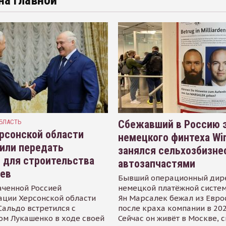
на главной
БЛАСТЬ
Сбежавший в Россию э
рсонской области
немецкого финтеха Wi
или передать
занялся сельхозбизне
 для строительства
автозапчастями
иев
Бывший операционный дир
аченной Россией
немецкой платёжной систем
ации Херсонской области
Ян Марсалек бежал из Евр
альдо встретился с
после краха компании в 202
ом Лукашенко в ходе своей
Сейчас он живёт в Москве, 