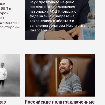
наук прозвучало на фоне
все
последнего предложения
 ВВП в
патриарха РПЦ Кирилла о
торой
федеральном запрете на
ост
«склонение» к абортам и
едитования
заявления сенатора Маргариты
 со стороны
Павловой
каз
Российские политзаключенные