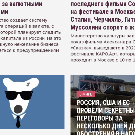
я за валютными
последнего фильма С
ями
на фестивале в Москве
Сталин, Черчилль, Гит
тво создает систему
а операций в валюте, с
Муссолини спорят о ж
оторой планирует следить
Министерство культуры зап
капитала из России. На это
показ фильма Александра 
кнуло нежелание бизнеса
«Сказка», вышедшего в 2022
аться к предупреждениям
фестивале КАРО.Арт, котор
проходит в Москве с 10 по 
В МИРЕ
РОССИЯ, США И ЕС
ПРОВЕЛИ СЕКРЕТНЫ
ПЕРЕГОВОРЫ ЗА
НЕСКОЛЬКО ДНЕЙ Д
ОБОСТРЕНИЯ В НАГ