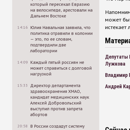
который пересекал Евразию
на велосипеде, арестовали на
Напомним
Дальнем Востоке
может быт
истекает 
14:16
Юлия Навальная заявила, что
политика отравили в колонии
Матери
— это, по ее словам,
подтвердили две
лаборатории
Депутаты 
14:09
Каждый пятый россиян не
Лужкова
может справиться с долговой
нагрузкой
Владимир 
15:33
Директор департамента
Андрей Ка
здравоохранения ХМАО,
кандидат медицинских наук
Алексей Добровольский
выступил против запрета
абортов
20:58
В России создадут систему