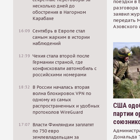
поездки в 
несколько дней до
разговора 
обострения в Нагорном
заявил жур
Карабахе
передать М
Азовского 
16:09
Сентябрь в Европе стал
самым жарким в истории
наблюдений
12:39
Чехия стала второй после
Германии страной, где
конфисковали автомобиль с
российскими номерами
18:32
В России началась вторая
волна блокировок VPN по
одному из самых
США одоб
распространенных и удобных
протоколов WireGuard
партии о
союзник
17:07
Власти Финляндии заплатят
Администр
по 750 евро
Дональда 
землевладельцам за