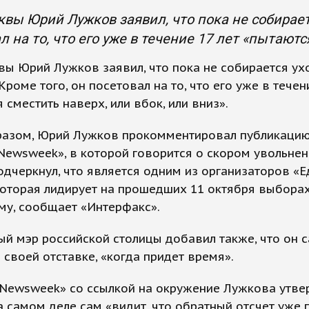
вы Юрий Лужков заявил, что пока не собираетс
л на то, что его уже в течение 17 лет «пытаютс
ы Юрий Лужков заявил, что пока не собирается ух
 Кроме того, он посетовал на то, что его уже в течен
 сместить наверх, или вбок, или вниз».
разом, Юрий Лужков прокомментировал публикаци
Newsweek», в которой говорится о скором увольнен
дчеркнул, что является одним из организаторов «
которая лидирует на прошедших 11 октября выбора
му, сообщает «Интерфакс».
й мэр российской столицы добавил также, что он 
 своей отставке, «когда придет время».
«Newsweek» со ссылкой на окружение Лужкова утве
а самом деле сам «видит, что обратный отсчет уже 