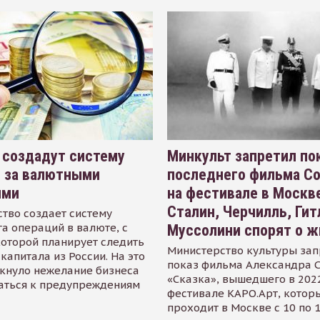
 создадут систему
Минкульт запретил по
я за валютными
последнего фильма С
ями
на фестивале в Москве
Сталин, Черчилль, Гит
тво создает систему
а операций в валюте, с
Муссолини спорят о ж
оторой планирует следить
Министерство культуры зап
капитала из России. На это
показ фильма Александра 
кнуло нежелание бизнеса
«Сказка», вышедшего в 2022
аться к предупреждениям
фестивале КАРО.Арт, котор
проходит в Москве с 10 по 