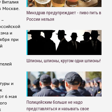
Ф Виталия
в Москве.
Минздрав предупреждает - пиво пить в
России нельзя
 –
оссийской
изма и
ября при
ой
Шпионы, шпионы, кругом одни шпионы!
телей
туры и
к
от 6 мая
Полицейским больше не надо
ого
представляться и называть свое
х