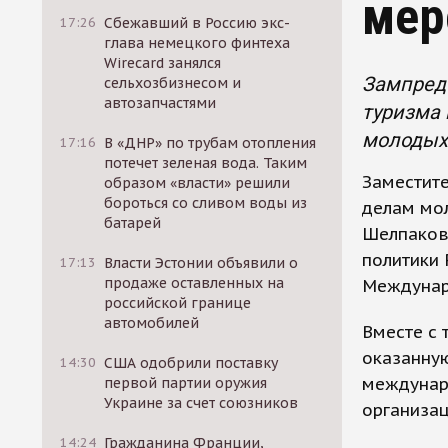
мер
17:26
Сбежавший в Россию экс-
глава немецкого финтеха
Wirecard занялся
Зампред
сельхозбизнесом и
автозапчастями
туризма 
молодых
17:16
В «ДНР» по трубам отопления
потечет зеленая вода. Таким
Заместите
образом «власти» решили
бороться со сливом воды из
делам мол
батарей
Шелпаков
политики 
17:13
Власти Эстонии объявили о
продаже оставленных на
Междунар
российской границе
автомобилей
Вместе с 
оказанную
14:30
США одобрили поставку
междунар
первой партии оружия
Украине за счет союзников
организа
14:24
Гражданина Франции,