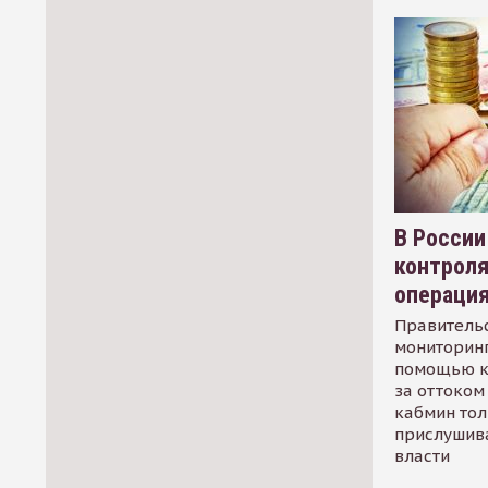
В России
контрол
операци
Правительс
мониторинг
помощью к
за оттоком 
кабмин тол
прислушив
власти