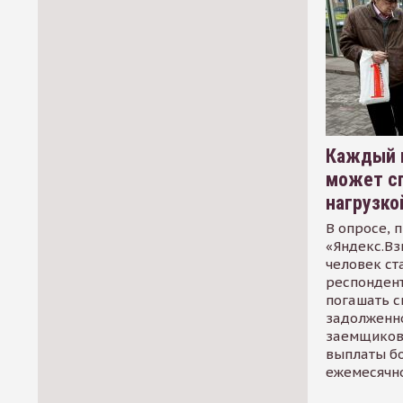
Каждый 
может сп
нагрузко
В опросе, 
«Яндекс.Вз
человек ст
респондент
погашать 
задолженно
заемщиков
выплаты б
ежемесячн