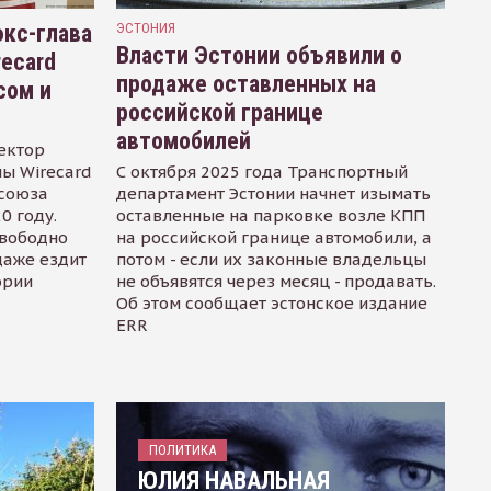
кс-глава
ЭСТОНИЯ
Власти Эстонии объявили о
recard
продаже оставленных на
сом и
российской границе
автомобилей
ектор
ы Wirecard
С октября 2025 года Транспортный
осоюза
департамент Эстонии начнет изымать
0 году.
оставленные на парковке возле КПП
свободно
на российской границе автомобили, а
даже ездит
потом - если их законные владельцы
ории
не объявятся через месяц - продавать.
Об этом сообщает эстонское издание
ERR
ПОЛИТИКА
ЮЛИЯ НАВАЛЬНАЯ