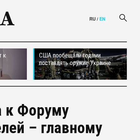
RU
/
EN
т к
США пообещали годами
поставлять оружие Украине
а к Форуму
лей – главному