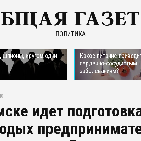
ПОЛИТИКА
 шпионы, кругом одни
Какое питание приводи
!
сердечно-сосудистым
заболеваниям?
40
мске идет подготовк
одых предпринимате