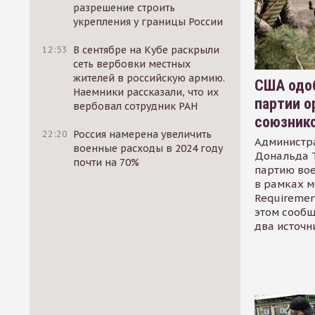
разрешение строить
укрепления у границы России
12:53
В сентябре на Кубе раскрыли
сеть вербовки местных
жителей в российскую армию.
США одоб
Наемники рассказали, что их
партии о
вербовал сотрудник РАН
союзник
22:20
Россия намерена увеличить
Администр
военные расходы в 2024 году
Дональда 
почти на 70%
партию во
в рамках м
Requirement
этом сообщ
два источн