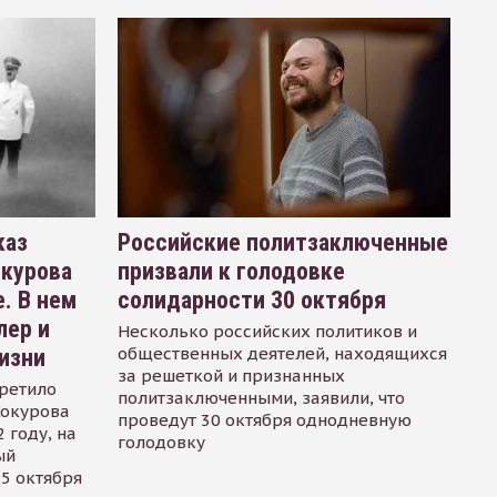
каз
Российские политзаключенные
окурова
призвали к голодовке
. В нем
солидарности 30 октября
лер и
Несколько российских политиков и
общественных деятелей, находящихся
изни
за решеткой и признанных
ретило
политзаключенными, заявили, что
Сокурова
проведут 30 октября однодневную
 году, на
голодовку
ый
15 октября