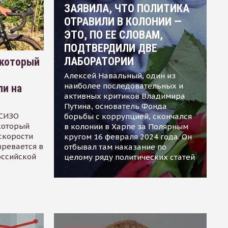
ЗАЯВИЛА, ЧТО ПОЛИТИКА
ОТРАВИЛИ В КОЛОНИИ —
ЭТО, ПО ЕЕ СЛОВАМ,
ПОДТВЕРДИЛИ ДВЕ
ЛАБОРАТОРИИ
 который
Алексей Навальный, один из
наиболее последовательных и
ли на
активных критиков Владимира
Путина, основатель Фонда
 СИЗО
борьбы с коррупцией, скончался
 который
в колонии в Харпе за Полярным
скорости
кругом 16 февраля 2024 года. Он
зревается в
отбывал там наказание по
оссийской
целому ряду политических статей