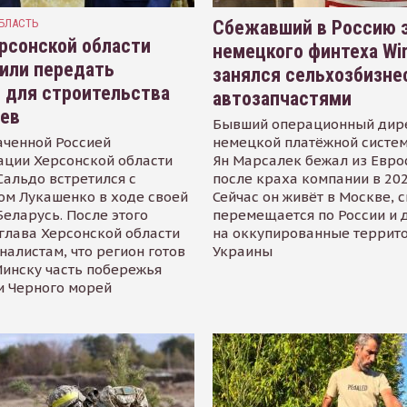
БЛАСТЬ
Сбежавший в Россию э
рсонской области
немецкого финтеха Wi
или передать
занялся сельхозбизне
 для строительства
автозапчастями
иев
Бывший операционный дир
аченной Россией
немецкой платёжной систем
ации Херсонской области
Ян Марсалек бежал из Евр
альдо встретился с
после краха компании в 202
ом Лукашенко в ходе своей
Сейчас он живёт в Москве, 
Беларусь. После этого
перемещается по России и 
глава Херсонской области
на оккупированные террит
налистам, что регион готов
Украины
инску часть побережья
и Черного морей