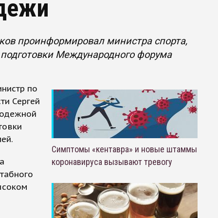
дежи
ков проинформировал министра спорта,
е подготовки Международного форума
инистр по
ти Сергей
лодежной
товки
ей.
Симптомы «кентавра» и новые штаммы
а
коронавируса вызывают тревогу
штабного
ысоком