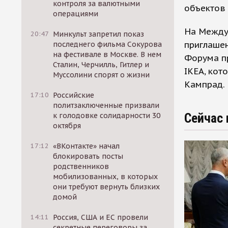
контроля за валютными
объектов 
операциями
На Между
20:47
Минкульт запретил показ
приглаше
последнего фильма Сокурова
на фестивале в Москве. В нем
Форума п
Сталин, Черчилль, Гитлер и
IKEA, кот
Муссолини спорят о жизни
Кампрад.
17:10
Российские
политзаключенные призвали
Сейчас 
к голодовке солидарности 30
октября
17:12
«ВКонтакте» начал
блокировать посты
родственников
мобилизованных, в которых
они требуют вернуть близких
домой
14:11
Россия, США и ЕС провели
секретные переговоры за