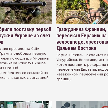
рили поставку первой
Гражданина Франции,
ружия Украине за счет
пересекал Евразию на
ов
велосипеде, арестова
Дальнем Востоке
ация президента США
Трампа одобрила первую
Софиан Сехили находится в
енной помощи для Украины
Уссурийска. Велосипедист,
еханизма Priority Ukraine
хотел поставить рекорд по 
s List. Об
пересечения Евразии, подо
ает Reuters со ссылкой на
незаконном пересечении р
ика, знакомых с ситуацией
границы