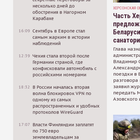
несколько дней до
ХЕРСОНСКАЯ О
обострения в Нагорном
Часть Хе
Карабахе
предлож
Беларуси
16:09
Сентябрь в Европе стал
самым жарким в истории
санатор
наблюдений
Глава назн
администр
12:39
Чехия стала второй после
Владимир С
Германии страной, где
Александр
конфисковали автомобиль с
поездки в 
российскими номерами
разговора 
заявил жур
18:32
В России началась вторая
передать М
волна блокировок VPN по
Азовского 
одному из самых
распространенных и удобных
протоколов WireGuard
17:07
Власти Финляндии заплатят
по 750 евро
землевладельцам за