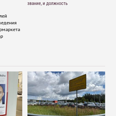
звание, и должность
лей
ведения
ермаркета
ар