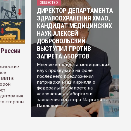
ОБЩЕСТВО
ДИРЕКТОР ДЕПАРТАМЕНТА
ЗДРАВООХРАНЕНИЯ ХМАО,
КАНДИДАТ МЕДИЦИНСКИХ
НАУК АЛЕКСЕЙ
ДОБРОВОЛЬСКИЙ
ВЫСТУПИЛ ПРОТИВ
 России
ЗАПРЕТА АБОРТОВ
Мнение кандидата медицинских
мические
наук прозвучало на фоне
все
последнего предложения
 ВВП в
патриарха РПЦ Кирилла о
торой
федеральном запрете на
ост
«склонение» к абортам и
едитования
заявления сенатора Маргариты
 со стороны
Павловой