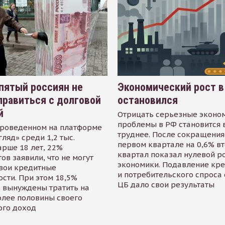
пятый россиян не
Экономический рост в
равиться с долговой
остановился
й
Отрицать серьезные эконо
проблемы в РФ становится 
проведенном на платформе
труднее. После сокращения
гляд» среди 1,2 тыс.
первом квартале на 0,6% в
арше 18 лет, 22%
квартал показал нулевой р
ов заявили, что не могут
экономики. Подавление кр
свои кредитные
и потребительского спроса
сти. При этом 18,5%
ЦБ дало свои результаты
 вынуждены тратить на
олее половины своего
ого доход