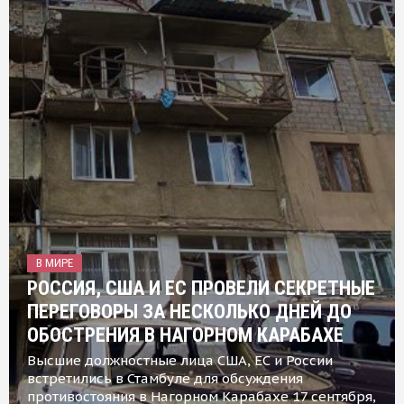
В МИРЕ
РОССИЯ, США И ЕС ПРОВЕЛИ СЕКРЕТНЫЕ
ПЕРЕГОВОРЫ ЗА НЕСКОЛЬКО ДНЕЙ ДО
ОБОСТРЕНИЯ В НАГОРНОМ КАРАБАХЕ
Высшие должностные лица США, ЕС и России
встретились в Стамбуле для обсуждения
противостояния в Нагорном Карабахе 17 сентября,