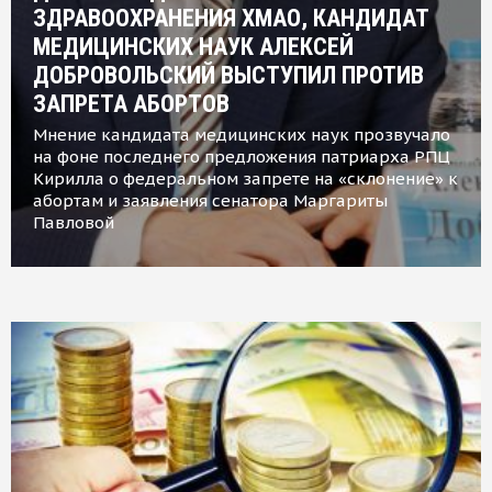
ЗДРАВООХРАНЕНИЯ ХМАО, КАНДИДАТ
МЕДИЦИНСКИХ НАУК АЛЕКСЕЙ
ДОБРОВОЛЬСКИЙ ВЫСТУПИЛ ПРОТИВ
ЗАПРЕТА АБОРТОВ
Мнение кандидата медицинских наук прозвучало
на фоне последнего предложения патриарха РПЦ
Кирилла о федеральном запрете на «склонение» к
абортам и заявления сенатора Маргариты
Павловой