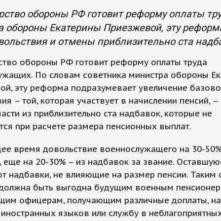
ство обороны РФ готовит реформу оплаты тр
 обороны Екатерины Приезжевой, эту реформ
вольствия и отмены приблизительно ста надб
ство обороны РФ готовит реформу оплаты труда
ужащих. По словам советника министра обороны Е
ой, эту реформа подразумевает увеличение базово
ия – той, которая участвует в начислении пенсий, –
асти из приблизительно ста надбавок, которые не
ся при расчете размера пенсионных выплат.
щее время довольствие военнослужащего на 30-50%
, еще на 20-30% – из надбавок за звание. Оставшую
т надбавки, не влияющие на размер пенсии. Таким 
должна быть выгодна будущим военным пенсионера
щим офицерам, получающим различные доплаты, н
 иностранных языков или службу в неблагоприятны