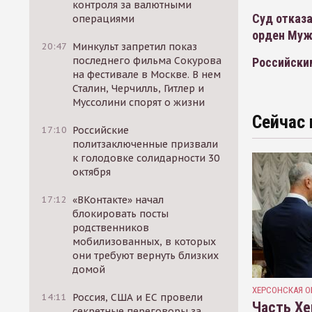
контроля за валютными
Суд отказа
операциями
орден Муж
20:47
Минкульт запретил показ
последнего фильма Сокурова
Российски
на фестивале в Москве. В нем
Сталин, Черчилль, Гитлер и
Муссолини спорят о жизни
Сейчас 
17:10
Российские
политзаключенные призвали
к голодовке солидарности 30
октября
17:12
«ВКонтакте» начал
блокировать посты
родственников
мобилизованных, в которых
они требуют вернуть близких
домой
ХЕРСОНСКАЯ О
14:11
Россия, США и ЕС провели
Часть Хе
секретные переговоры за