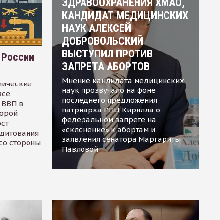
ЗДРАВООХРАНЕНИЯ ХМАО,
КАНДИДАТ МЕДИЦИНСКИХ
НАУК АЛЕКСЕЙ
ДОБРОВОЛЬСКИЙ
ВЫСТУПИЛ ПРОТИВ
 России
ЗАПРЕТА АБОРТОВ
Мнение кандидата медицинских
мические
наук прозвучало на фоне
все
последнего предложения
 ВВП в
патриарха РПЦ Кирилла о
торой
федеральном запрете на
ост
«склонение» к абортам и
едитования
заявления сенатора Маргариты
 со стороны
Павловой