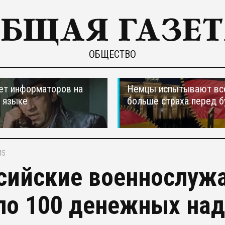
ОБЩЕСТВО
ет информаторов на
Немцы испытывают вс
 языке
больше страха перед 
45
сийские военнослуж
ло 100 денежных на