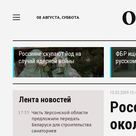
08 АВГУСТА, СУББОТА
Россияне скупают йод на
ФБР ищ
случай ядерной войны
русском
10.03.2009 10:
Лента новостей
Рос
17:35
Часть Херсонской области
око
предложили передать
Беларуси для строительства
санаториев