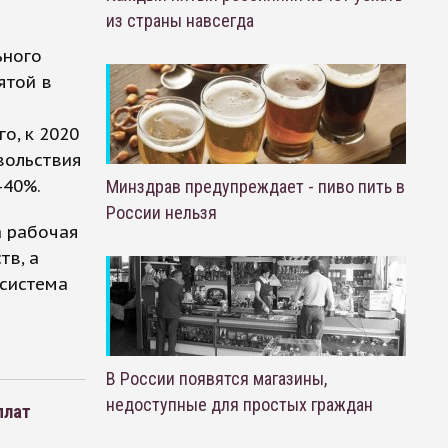
из страны навсегда
ьного
ятой в
о, к 2020
вольствия
-40%.
Минздрав предупреждает - пиво пить в
России нельзя
а рабочая
тв, а
 система
В России появятся магазины,
недоступные для простых граждан
плат