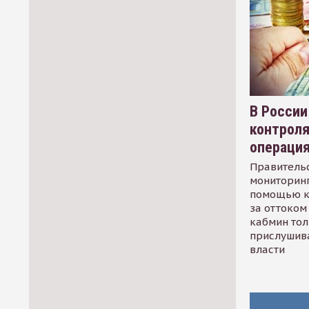
В России
контрол
операци
Правительс
мониторинг
помощью к
за оттоком 
кабмин тол
прислушив
власти