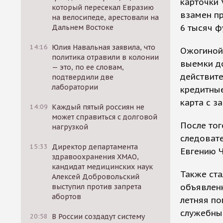
карточки 
который пересекал Евразию
взамен пр
на велосипеде, арестовали на
6 тысяч ф
Дальнем Востоке
14:16
Юлия Навальная заявила, что
Ожогиной
политика отравили в колонии
выемки до
— это, по ее словам,
действите
подтвердили две
лаборатории
кредитные
карта с з
14:09
Каждый пятый россиян не
может справиться с долговой
После тог
нагрузкой
следовате
15:33
Директор департамента
Евгению 
здравоохранения ХМАО,
кандидат медицинских наук
Также ста
Алексей Добровольский
объявленн
выступил против запрета
абортов
летняя п
служебный
20:58
В России создадут систему