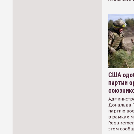
США одоб
партии о
союзник
Администр
Дональда 
партию во
в рамках м
Requirement
этом сообщ