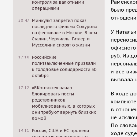
Раменско
контроля за валютными
операциями
было пре
отношение
20:47
Минкульт запретил показ
последнего фильма Сокурова
У Натальи
на фестивале в Москве. В нем
Сталин, Черчилль, Гитлер и
переносны
Муссолини спорят о жизни
офисного 
руб. Из 
17:10
Российские
персонал
политзаключенные призвали
к голодовке солидарности 30
и все виз
октября
вызвала н
17:12
«ВКонтакте» начал
В ходе до
блокировать посты
родственников
компьюте
мобилизованных, в которых
в отношен
они требуют вернуть близких
не исключ
домой
По словам
14:11
Россия, США и ЕС провели
ходе суде
секретные переговоры за