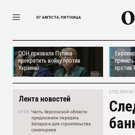
07 АВГУСТА, ПЯТНИЦА
ООН призвала Путина
Европар
прекратить войну против
принять
Украины
против 
27.02.2009 09:
Лента новостей
Сле
17:35
Часть Херсонской области
бан
предложили передать
Беларуси для строительства
санаториев