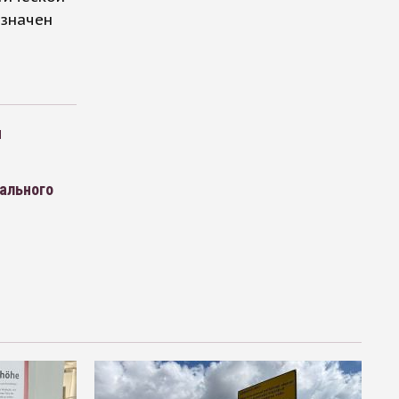
азначен
и
ального