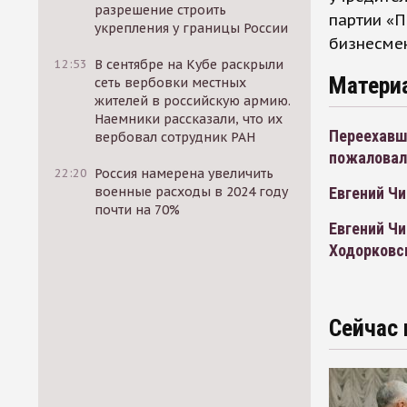
разрешение строить
партии «П
укрепления у границы России
бизнесме
12:53
В сентябре на Кубе раскрыли
Матери
сеть вербовки местных
жителей в российскую армию.
Наемники рассказали, что их
Переехавш
вербовал сотрудник РАН
пожаловал
22:20
Россия намерена увеличить
военные расходы в 2024 году
Евгений Ч
почти на 70%
Евгений Ч
Ходорковс
Сейчас 