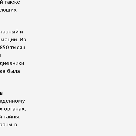
й также
меющих
онарный и
рмации. Из
850 тысяч
и
едневники
ова была
 в
ужденному
 органах,
й тайны.
раны в