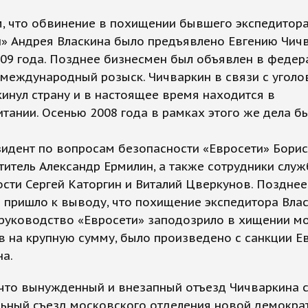
, что обвинение в похищении бывшего экспедитор
» Андрея Власкина было предъявлено Евгению Чич
09 года. Позднее бизнесмен был объявлен в федер
 международный розыск. Чичваркин в связи с угол
инул страну и в настоящее время находится в
тании. Осенью 2008 года в рамках этого же дела б
идент по вопросам безопасности «Евросети» Борис
титель Александр Ермилин, а также сотрудники слу
сти Сергей Каторгин и Виталий Цверкунов. Позднее
 пришло к выводу, что похищение экспедитора Влас
 руководство «Евросети» заподозрило в хищении м
 на крупную сумму, было произведено с санкции Е
а.
 что вынужденный и внезапный отъезд Чичваркина 
льный съезд московского отделения новой демокра