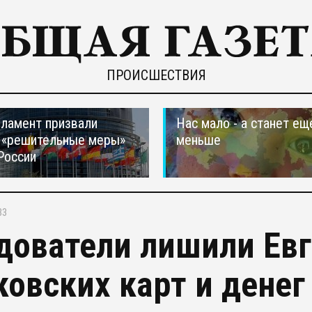
ПРОИСШЕСТВИЯ
ламент призвали
Нас мало - а станет ещ
 «решительные меры»
меньше
России
33
дователи лишили Ев
ковских карт и денег