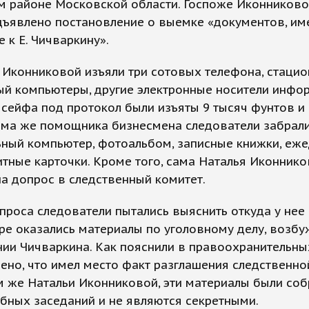
м районе Московской области. Госпоже Иконниково
дъявлено постановление о выемке «документов, и
 к Е. Чичваркину».
 Иконниковой изъяли три сотовых телефона, стаци
й компьютеры, другие электронные носители инфо
сейфа под протокол были изъяты 9 тысяч фунтов и 
дома же помощника бизнесмена следователи забрал
ьный компьютер, фотоальбом, записные книжки, еж
итные карточки. Кроме того, сама Наталья Иконник
а допрос в следственный комитет.
проса следователи пытались выяснить откуда у нее
ре оказались материалы по уголовному делу, возб
ии Чичваркина. Как пояснили в правоохранительных
ено, что имел место факт разглашения следственно
 же Натальи Иконниковой, эти материалы были соб
бных заседаний и не являются секретными.