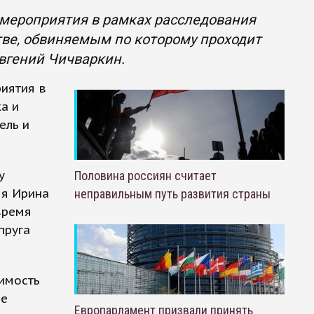
 мероприятия в рамках расследования
тве, обвиняемым по которому проходит
вгений Чичваркин.
иятия в
а и
ель и
у
Половина россиян считает
яя Ирина
неправильным путь развития страны
время
пруга
имость
ые
Европарламент призвали принять