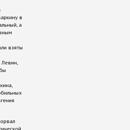
а
варкину в
альный, а
овным
ыли взяты
 Левин,
жбы
кина,
обильных
вгения
сорвал
тической