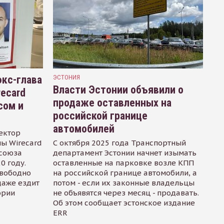
кс-глава
ЭСТОНИЯ
Власти Эстонии объявили о
recard
продаже оставленных на
сом и
российской границе
автомобилей
ектор
ы Wirecard
С октября 2025 года Транспортный
осоюза
департамент Эстонии начнет изымать
0 году.
оставленные на парковке возле КПП
свободно
на российской границе автомобили, а
даже ездит
потом - если их законные владельцы
ории
не объявятся через месяц - продавать.
Об этом сообщает эстонское издание
ERR