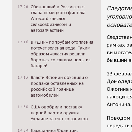
17:26
Сбежавший в Россию экс-
Следстве
глава немецкого финтеха
уголовно
Wirecard занялся
основате
сельхозбизнесом и
автозапчастями
Следствен
17:16
В «ДНР» по трубам отопления
рамках ра
потечет зеленая вода. Таким
вымогате
образом «власти» решили
бывший а
бороться со сливом воды из
батарей
23 февра
17:13
Власти Эстонии объявили о
Домодедо
продаже оставленных на
Ожогина н
российской границе
автомобилей
находится
Антонина.
14:30
США одобрили поставку
первой партии оружия
Поводом 
Украине за счет союзников
передать
14:24
Гражданина Франции,