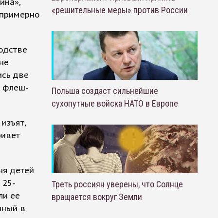
ина»,
«решительные меры» против России
 примерно
одстве
не
ись две
, флеш-
Польша создаст сильнейшие
сухопутные войска НАТО в Европе
изъят,
ривет
ня детей
 25-
Треть россиян уверены, что Солнце
ли ее
вращается вокруг Земли
нный в