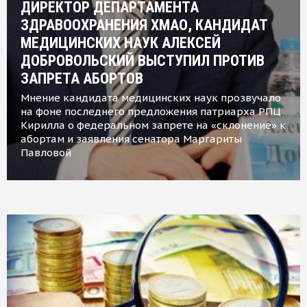
ДИРЕКТОР ДЕПАРТАМЕНТА
ЗДРАВООХРАНЕНИЯ ХМАО, КАНДИДАТ
МЕДИЦИНСКИХ НАУК АЛЕКСЕЙ
ДОБРОВОЛЬСКИЙ ВЫСТУПИЛ ПРОТИВ
ЗАПРЕТА АБОРТОВ
Мнение кандидата медицинских наук прозвучало
на фоне последнего предложения патриарха РПЦ
Кирилла о федеральном запрете на «склонение» к
абортам и заявления сенатора Маргариты
Павловой