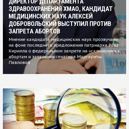
ДИРЕКТОР ДЕПАРТАМЕНТА
ЗДРАВООХРАНЕНИЯ ХМАО, КАНДИДАТ
МЕДИЦИНСКИХ НАУК АЛЕКСЕЙ
ДОБРОВОЛЬСКИЙ ВЫСТУПИЛ ПРОТИВ
ЗАПРЕТА АБОРТОВ
Мнение кандидата медицинских наук прозвучало
на фоне последнего предложения патриарха РПЦ
Кирилла о федеральном запрете на «склонение» к
абортам и заявления сенатора Маргариты
Павловой