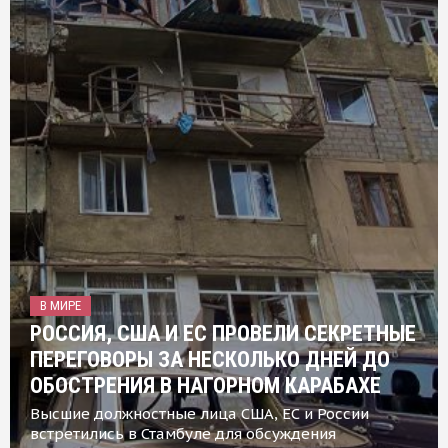
В МИРЕ
РОССИЯ, США И ЕС ПРОВЕЛИ СЕКРЕТНЫЕ
ПЕРЕГОВОРЫ ЗА НЕСКОЛЬКО ДНЕЙ ДО
ОБОСТРЕНИЯ В НАГОРНОМ КАРАБАХЕ
Высшие должностные лица США, ЕС и России
встретились в Стамбуле для обсуждения