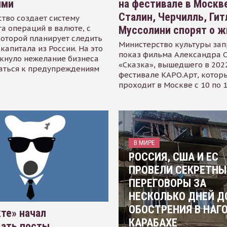
ями
на фестивале в Москве
Сталин, Черчилль, Гит
тво создает систему
а операций в валюте, с
Муссолини спорят о ж
оторой планирует следить
Министерство культуры зап
капитала из России. На это
показ фильма Александра 
кнуло нежелание бизнеса
«Сказка», вышедшего в 2022
аться к предупреждениям
фестивале КАРО.Арт, котор
проходит в Москве с 10 по 
В МИРЕ
РОССИЯ, США И ЕС
ПРОВЕЛИ СЕКРЕТНЫ
ПЕРЕГОВОРЫ ЗА
НЕСКОЛЬКО ДНЕЙ Д
ОБОСТРЕНИЯ В НАГ
те» начал
КАРАБАХЕ
вать посты