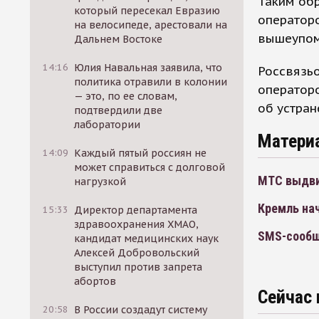
Таким об
который пересекал Евразию
оператор
на велосипеде, арестовали на
вышеупом
Дальнем Востоке
14:16
Юлия Навальная заявила, что
Россвязь
политика отравили в колонии
оператор
— это, по ее словам,
об устран
подтвердили две
лаборатории
Матери
14:09
Каждый пятый россиян не
может справиться с долговой
МТС выдви
нагрузкой
Кремль на
15:33
Директор департамента
здравоохранения ХМАО,
SMS-сообщ
кандидат медицинских наук
Алексей Добровольский
выступил против запрета
абортов
Сейчас 
20:58
В России создадут систему