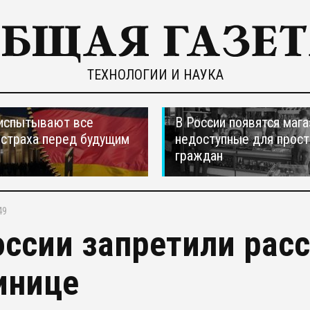
ТЕХНОЛОГИИ И НАУКА
испытывают все
В России появятся мага
страха перед будущим
недоступные для прос
граждан
49
оссии запретили рас
инице