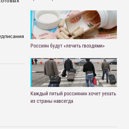
сотовых
едписания
Россиян будут «лечить гвоздями»
Каждый пятый россиянин хочет уехать
из страны навсегда