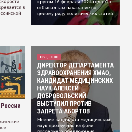
скорости
кругом 16 февраля 2024 года. Он
зревается в
отбывал там наказание по
оссийской
целому ряду политических статей
ОБЩЕСТВО
ДИРЕКТОР ДЕПАРТАМЕНТА
ЗДРАВООХРАНЕНИЯ ХМАО,
КАНДИДАТ МЕДИЦИНСКИХ
НАУК АЛЕКСЕЙ
ДОБРОВОЛЬСКИЙ
ВЫСТУПИЛ ПРОТИВ
 России
ЗАПРЕТА АБОРТОВ
Мнение кандидата медицинских
мические
наук прозвучало на фоне
все
последнего предложения