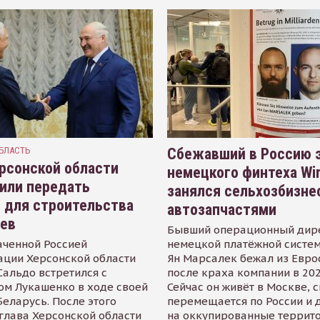
БЛАСТЬ
Сбежавший в Россию э
рсонской области
немецкого финтеха Wi
или передать
занялся сельхозбизне
 для строительства
автозапчастями
иев
Бывший операционный дир
аченной Россией
немецкой платёжной систем
ации Херсонской области
Ян Марсалек бежал из Евр
альдо встретился с
после краха компании в 202
ом Лукашенко в ходе своей
Сейчас он живёт в Москве, 
Беларусь. После этого
перемещается по России и 
глава Херсонской области
на оккупированные террит