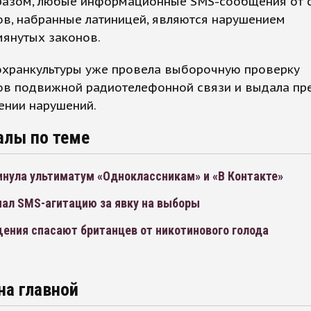
разом, любые информационные SMS-сообщения от 
ов, набранные латиницей, являются нарушением
янутых законов.
охранкультуры уже провела выборочную проверку
ов подвижной радиотелефонной связи и выдала пр
ении нарушений.
алы по теме
нула ультиматум «Одноклассникам» и «В Контакте»
чал SMS-агитацию за явку на выборы
ения спасают британцев от никотинового голода
на главной