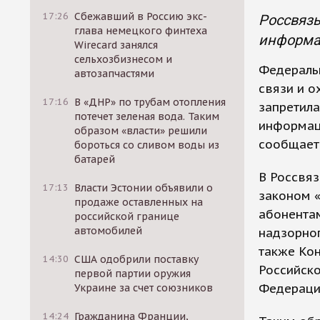
17:26
Сбежавший в Россию экс-
Россвяз
глава немецкого финтеха
информа
Wirecard занялся
сельхозбизнесом и
Федераль
автозапчастями
связи и о
17:16
В «ДНР» по трубам отопления
запретил
потечет зеленая вода. Таким
информац
образом «власти» решили
сообщает 
бороться со сливом воды из
батарей
В Россвяз
17:13
Власти Эстонии объявили о
законом 
продаже оставленных на
абонента
российской границе
автомобилей
надзорно
также Кон
14:30
США одобрили поставку
Российск
первой партии оружия
Федераци
Украине за счет союзников
14:24
Гражданина Франции,