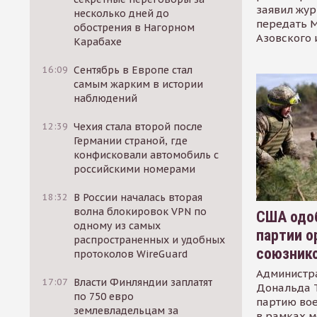
заявил жур
несколько дней до
передать М
обострения в Нагорном
Азовского 
Карабахе
16:09
Сентябрь в Европе стал
самым жарким в истории
наблюдений
12:39
Чехия стала второй после
Германии страной, где
конфисковали автомобиль с
российскими номерами
18:32
В России началась вторая
волна блокировок VPN по
США одоб
одному из самых
партии о
распространенных и удобных
союзник
протоколов WireGuard
Администр
17:07
Власти Финляндии заплатят
Дональда 
по 750 евро
партию во
землевладельцам за
в рамках м