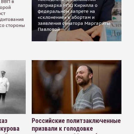
 ВВП в
патриарха РПЦ Кирилла о
торой
федеральном запрете на
ост
«склонение» к абортам и
едитования
заявления сенатора Маргариты
 со стороны
Павловой
каз
Российские политзаключенные
окурова
призвали к голодовке