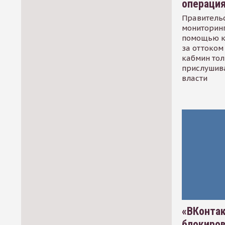
операци
Правительс
мониторинг
помощью к
за оттоком 
кабмин тол
прислушив
власти
«ВКонтак
блокиро