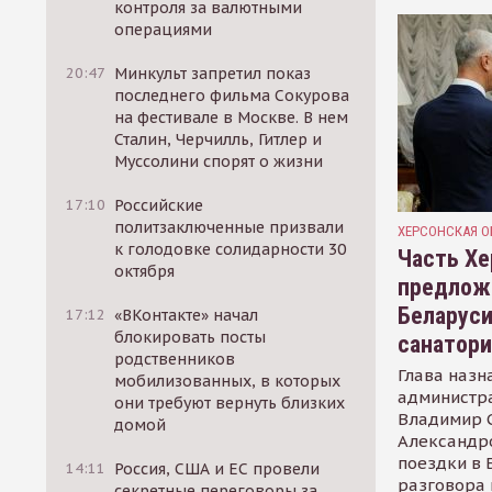
контроля за валютными
операциями
20:47
Минкульт запретил показ
последнего фильма Сокурова
на фестивале в Москве. В нем
Сталин, Черчилль, Гитлер и
Муссолини спорят о жизни
17:10
Российские
политзаключенные призвали
ХЕРСОНСКАЯ О
к голодовке солидарности 30
Часть Хе
октября
предлож
Беларуси
17:12
«ВКонтакте» начал
блокировать посты
санатор
родственников
Глава назн
мобилизованных, в которых
администр
они требуют вернуть близких
Владимир С
домой
Александр
поездки в 
14:11
Россия, США и ЕС провели
разговора 
секретные переговоры за