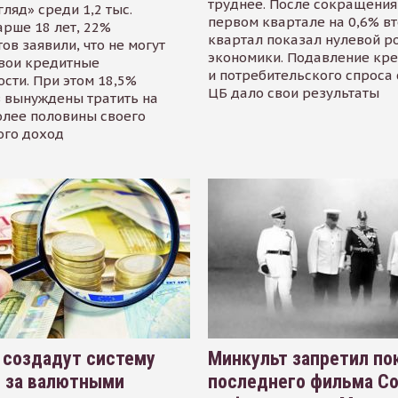
труднее. После сокращения
гляд» среди 1,2 тыс.
первом квартале на 0,6% в
арше 18 лет, 22%
квартал показал нулевой р
ов заявили, что не могут
экономики. Подавление кр
свои кредитные
и потребительского спроса
сти. При этом 18,5%
ЦБ дало свои результаты
 вынуждены тратить на
олее половины своего
ого доход
 создадут систему
Минкульт запретил по
я за валютными
последнего фильма С