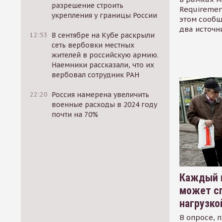
разрешение строить
Requirement
укрепления у границы России
этом сообщ
два источн
12:53
В сентябре на Кубе раскрыли
сеть вербовки местных
жителей в российскую армию.
Наемники рассказали, что их
вербовал сотрудник РАН
22:20
Россия намерена увеличить
военные расходы в 2024 году
почти на 70%
Каждый 
может сп
нагрузко
В опросе, 