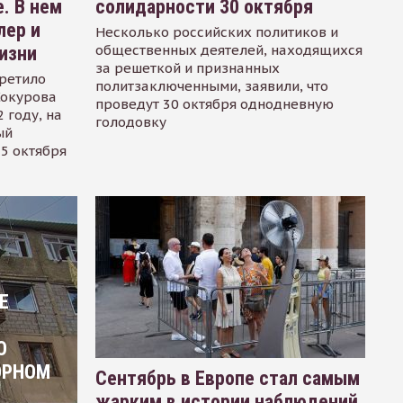
. В нем
солидарности 30 октября
лер и
Несколько российских политиков и
общественных деятелей, находящихся
изни
за решеткой и признанных
ретило
политзаключенными, заявили, что
Сокурова
проведут 30 октября однодневную
 году, на
голодовку
ый
15 октября
Е
О
ОРНОМ
Сентябрь в Европе стал самым
жарким в истории наблюдений