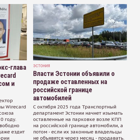
кс-глава
ЭСТОНИЯ
Власти Эстонии объявили о
recard
продаже оставленных на
сом и
российской границе
автомобилей
ектор
ы Wirecard
С октября 2025 года Транспортный
осоюза
департамент Эстонии начнет изымать
0 году.
оставленные на парковке возле КПП
свободно
на российской границе автомобили, а
даже ездит
потом - если их законные владельцы
ории
не объявятся через месяц - продавать.