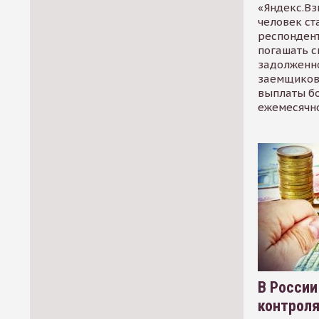
«Яндекс.Вз
человек ст
респондент
погашать 
задолженно
заемщиков
выплаты б
ежемесячн
В России
контрол