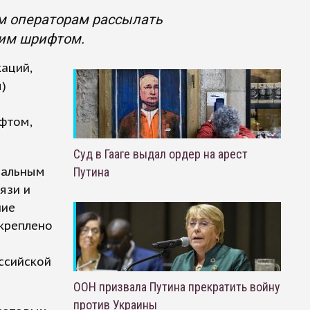
м операторам рассылать
им шрифтом.
аций,
)
фтом,
Суд в Гааге выдал ордер на арест
ральным
Путина
язи и
ние
креплено
ссийской
ООН призвала Путина прекратить войну
против Украины