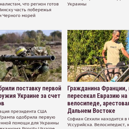
налистам, что регион готов
Украины
инску часть побережья
и Черного морей
рили поставку первой
Гражданина Франции,
ружия Украине за счет
пересекал Евразию на
ов
велосипеде, арестова
Дальнем Востоке
ация президента США
Трампа одобрила первую
Софиан Сехили находится в
енной помощи для Украины
Уссурийска. Велосипедист,
еханизма Priority Ukraine