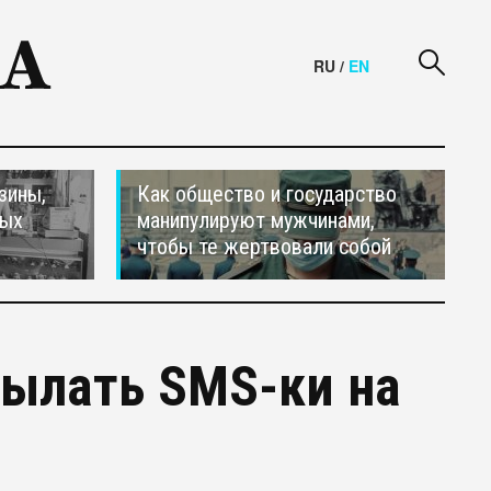
RU
/
EN
зины,
Как общество и государство
тых
манипулируют мужчинами,
чтобы те жертвовали собой
сылать SMS-ки на