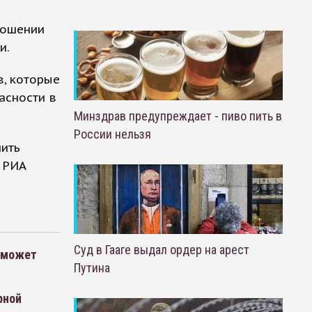
ношении
и.
в, которые
пасности в
Минздрав предупреждает - пиво пить в
России нельзя
нить
 РИА
Суд в Гааге выдал ордер на арест
м может
Путина
рной