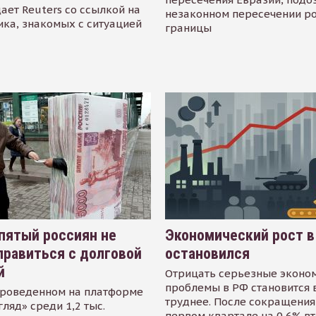
ает Reuters со ссылкой на
незаконном пересечении р
ика, знакомых с ситуацией
границы
пятый россиян не
Экономический рост в
равиться с долговой
остановился
й
Отрицать серьезные эконо
проблемы в РФ становится 
проведенном на платформе
труднее. После сокращения
гляд» среди 1,2 тыс.
первом квартале на 0,6% в