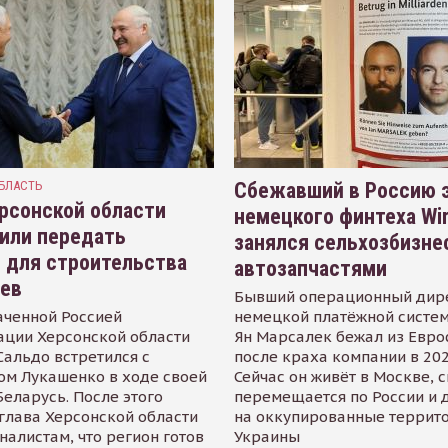
БЛАСТЬ
Сбежавший в Россию э
рсонской области
немецкого финтеха Wi
или передать
занялся сельхозбизне
 для строительства
автозапчастями
иев
Бывший операционный дир
аченной Россией
немецкой платёжной систем
ации Херсонской области
Ян Марсалек бежал из Евр
альдо встретился с
после краха компании в 202
ом Лукашенко в ходе своей
Сейчас он живёт в Москве, 
Беларусь. После этого
перемещается по России и 
глава Херсонской области
на оккупированные террит
налистам, что регион готов
Украины