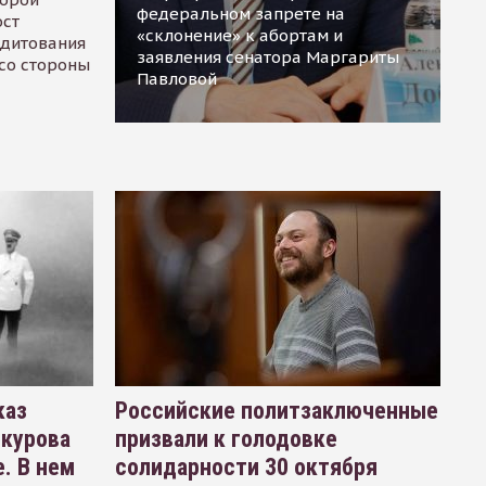
федеральном запрете на
ост
«склонение» к абортам и
едитования
заявления сенатора Маргариты
 со стороны
Павловой
каз
Российские политзаключенные
окурова
призвали к голодовке
. В нем
солидарности 30 октября