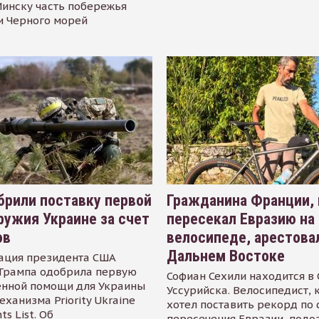
инску часть побережья
и Черного морей
рили поставку первой
Гражданина Франции,
ружия Украине за счет
пересекал Евразию на
ов
велосипеде, арестова
Дальнем Востоке
ация президента США
Трампа одобрила первую
Софиан Сехили находится в
енной помощи для Украины
Уссурийска. Велосипедист,
еханизма Priority Ukraine
хотел поставить рекорд по 
s List. Об
пересечения Евразии, подо