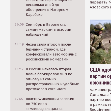
передать М
несколько дней до
Азовского 
обострения в Нагорном
Карабахе
16:09
Сентябрь в Европе стал
самым жарким в истории
наблюдений
12:39
Чехия стала второй после
Германии страной, где
конфисковали автомобиль с
российскими номерами
США одоб
18:32
В России началась вторая
волна блокировок VPN по
партии о
одному из самых
союзник
распространенных и удобных
протоколов WireGuard
Администр
Дональда 
17:07
Власти Финляндии заплатят
партию во
по 750 евро
в рамках м
землевладельцам за
Requirement