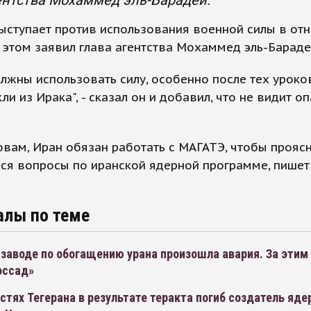
ентства Мохаммед эль-Барадеи.
ыступает против использования военной силы в от
 этом заявил глава агентства Мохаммед эль-Бараде
лжны использовать силу, особенно после тех уроко
ли из Ирака", - сказал он и добавил, что не видит о
овам, Иран обязан работать с МАГАТЭ, чтобы прояс
ся вопросы по иранской ядерной программе, пишет
алы по теме
 заводе по обогащению урана произошла авария. За эти
оссад»
стях Тегерана в результате теракта погиб создатель яде