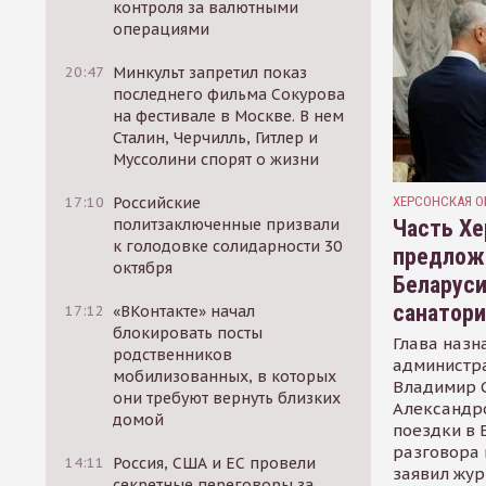
контроля за валютными
операциями
20:47
Минкульт запретил показ
последнего фильма Сокурова
на фестивале в Москве. В нем
Сталин, Черчилль, Гитлер и
Муссолини спорят о жизни
ХЕРСОНСКАЯ О
17:10
Российские
Часть Хе
политзаключенные призвали
к голодовке солидарности 30
предлож
октября
Беларуси
санатор
17:12
«ВКонтакте» начал
блокировать посты
Глава назн
родственников
администр
мобилизованных, в которых
Владимир С
они требуют вернуть близких
Александр
домой
поездки в 
разговора 
14:11
Россия, США и ЕС провели
заявил жур
секретные переговоры за