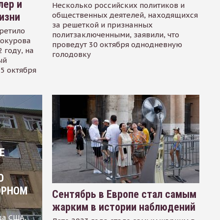
лер и
Несколько российских политиков и
общественных деятелей, находящихся
изни
за решеткой и признанных
ретило
политзаключенными, заявили, что
Сокурова
проведут 30 октября однодневную
 году, на
голодовку
ый
15 октября
Е
О
ОРНОМ
Сентябрь в Европе стал самым
жарким в истории наблюдений
ца США,