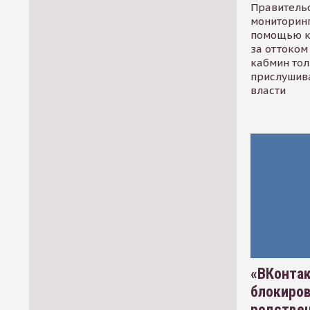
Правительс
мониторинг
помощью к
за оттоком 
кабмин тол
прислушив
власти
«ВКонтак
блокиро
родстве