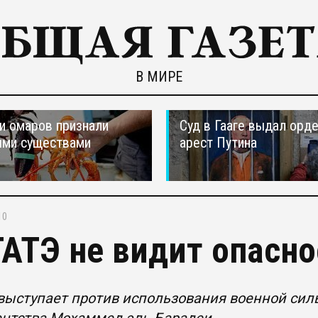
В МИРЕ
и омаров признали
Суд в Гааге выдал орде
ыми существами
арест Путина
10
АТЭ не видит опасно
ыступает против использования военной силы