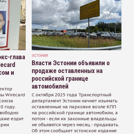
кс-глава
ЭСТОНИЯ
Власти Эстонии объявили о
recard
продаже оставленных на
сом и
российской границе
автомобилей
ектор
ы Wirecard
С октября 2025 года Транспортный
осоюза
департамент Эстонии начнет изымать
0 году.
оставленные на парковке возле КПП
свободно
на российской границе автомобили, а
даже ездит
потом - если их законные владельцы
ории
не объявятся через месяц - продавать.
Об этом сообщает эстонское издание