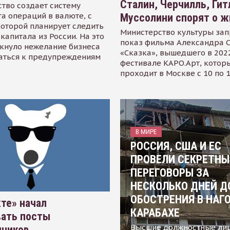
Сталин, Черчилль, Гит
тво создает систему
а операций в валюте, с
Муссолини спорят о ж
оторой планирует следить
Министерство культуры зап
капитала из России. На это
показ фильма Александра 
кнуло нежелание бизнеса
«Сказка», вышедшего в 2022
аться к предупреждениям
фестивале КАРО.Арт, котор
проходит в Москве с 10 по 
В МИРЕ
РОССИЯ, США И ЕС
ПРОВЕЛИ СЕКРЕТНЫ
ПЕРЕГОВОРЫ ЗА
НЕСКОЛЬКО ДНЕЙ Д
ОБОСТРЕНИЯ В НАГ
те» начал
КАРАБАХЕ
вать посты
Высшие должностные ли
нников