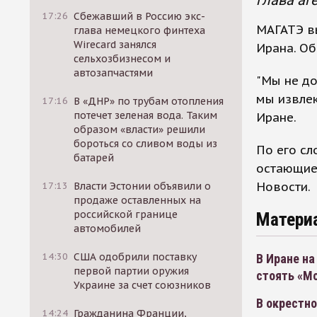
глава аг
17:26
Сбежавший в Россию экс-
МАГАТЭ в
глава немецкого финтеха
Wirecard занялся
Ирана. Об
сельхозбизнесом и
автозапчастями
"Мы не до
мы извлек
17:16
В «ДНР» по трубам отопления
потечет зеленая вода. Таким
Иране.
образом «власти» решили
бороться со сливом воды из
По его сл
батарей
остающие
Новости.
17:13
Власти Эстонии объявили о
продаже оставленных на
российской границе
Матери
автомобилей
14:30
США одобрили поставку
В Иране на
первой партии оружия
стоять «М
Украине за счет союзников
В окрестно
14:24
Гражданина Франции,