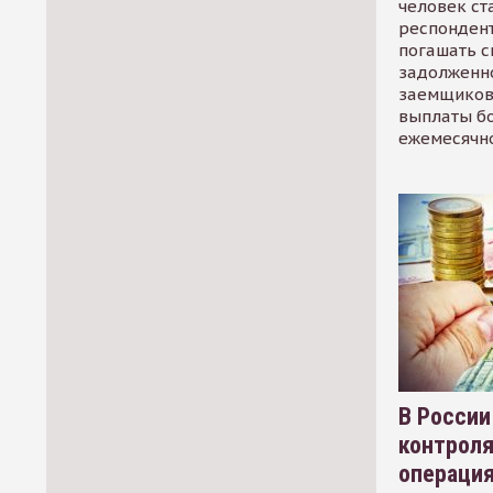
человек ст
респондент
погашать 
задолженно
заемщиков
выплаты б
ежемесячн
В России
контрол
операци