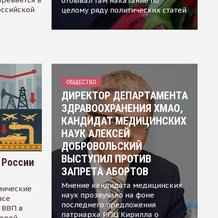
отбывал там наказание по
оссийской
целому ряду политических статей
ОБЩЕСТВО
ДИРЕКТОР ДЕПАРТАМЕНТА
ЗДРАВООХРАНЕНИЯ ХМАО,
КАНДИДАТ МЕДИЦИНСКИХ
НАУК АЛЕКСЕЙ
ДОБРОВОЛЬСКИЙ
ВЫСТУПИЛ ПРОТИВ
 России
ЗАПРЕТА АБОРТОВ
Мнение кандидата медицинских
мические
наук прозвучало на фоне
все
последнего предложения
 ВВП в
патриарха РПЦ Кирилла о
торой