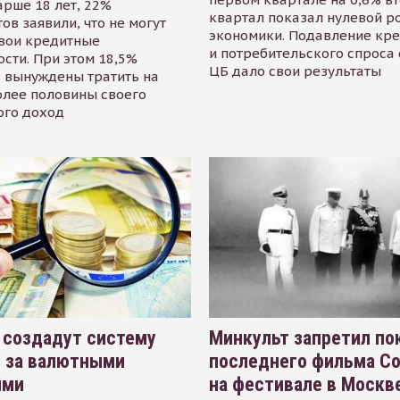
арше 18 лет, 22%
квартал показал нулевой р
ов заявили, что не могут
экономики. Подавление кр
свои кредитные
и потребительского спроса
сти. При этом 18,5%
ЦБ дало свои результаты
 вынуждены тратить на
олее половины своего
ого доход
 создадут систему
Минкульт запретил по
я за валютными
последнего фильма С
ями
на фестивале в Москве