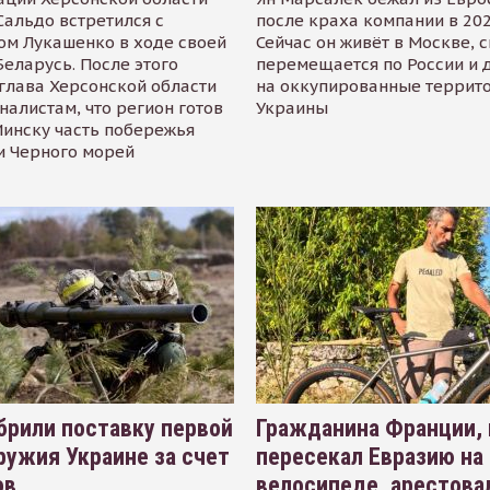
альдо встретился с
после краха компании в 202
ом Лукашенко в ходе своей
Сейчас он живёт в Москве, 
Беларусь. После этого
перемещается по России и 
глава Херсонской области
на оккупированные террит
налистам, что регион готов
Украины
инску часть побережья
и Черного морей
рили поставку первой
Гражданина Франции,
ружия Украине за счет
пересекал Евразию на
ов
велосипеде, арестова