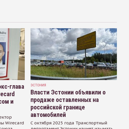
кс-глава
ЭСТОНИЯ
Власти Эстонии объявили о
recard
продаже оставленных на
сом и
российской границе
автомобилей
ектор
ы Wirecard
С октября 2025 года Транспортный
осоюза
департамент Эстонии начнет изымать