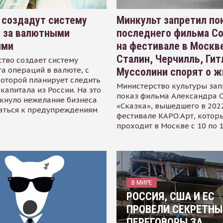
 создадут систему
Минкульт запретил по
я за валютными
последнего фильма С
ями
на фестивале в Москве
Сталин, Черчилль, Гит
тво создает систему
а операций в валюте, с
Муссолини спорят о ж
оторой планирует следить
Министерство культуры зап
капитала из России. На это
показ фильма Александра 
кнуло нежелание бизнеса
«Сказка», вышедшего в 2022
аться к предупреждениям
фестивале КАРО.Арт, котор
проходит в Москве с 10 по 
В МИРЕ
РОССИЯ, США И ЕС
ПРОВЕЛИ СЕКРЕТНЫ
ПЕРЕГОВОРЫ ЗА