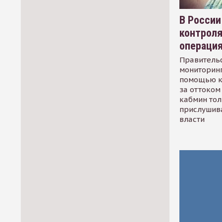
В России
контрол
операци
Правительс
мониторинг
помощью к
за оттоком 
кабмин тол
прислушив
власти