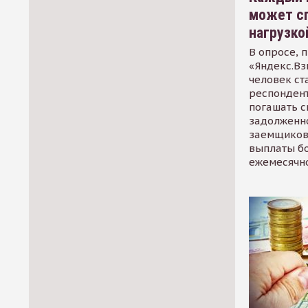
может сп
нагрузко
В опросе, 
«Яндекс.Вз
человек ст
респондент
погашать 
задолженно
заемщиков
выплаты б
ежемесячн