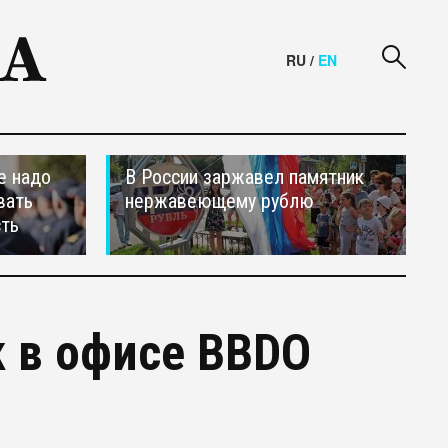
RU
/
EN
е надо
В России заржавел памятник
вать
нержавеющему рублю
сть
 в офисе BBDO