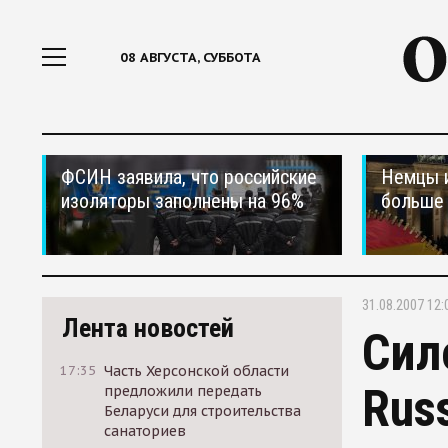
08 АВГУСТА, СУББОТА
ФСИН заявила, что российские
Немцы 
изоляторы заполнены на 96%
больше 
31.08.2007 12:
Лента новостей
Сил
17:35
Часть Херсонской области
Rus
предложили передать
Беларуси для строительства
санаториев