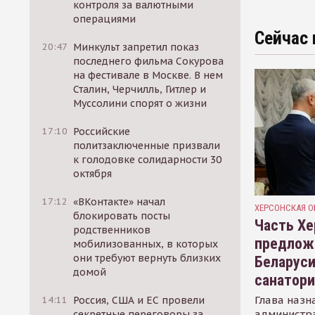
контроля за валютными
операциями
Сейчас 
20:47
Минкульт запретил показ
последнего фильма Сокурова
на фестивале в Москве. В нем
Сталин, Черчилль, Гитлер и
Муссолини спорят о жизни
17:10
Российские
политзаключенные призвали
к голодовке солидарности 30
октября
17:12
«ВКонтакте» начал
ХЕРСОНСКАЯ О
блокировать посты
Часть Хе
родственников
предлож
мобилизованных, в которых
они требуют вернуть близких
Беларуси
домой
санатор
Глава назн
14:11
Россия, США и ЕС провели
администр
секретные переговоры за