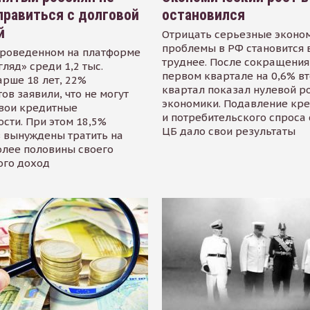
равиться с долговой
остановился
й
Отрицать серьезные эконо
проблемы в РФ становится 
проведенном на платформе
труднее. После сокращения
гляд» среди 1,2 тыс.
первом квартале на 0,6% в
арше 18 лет, 22%
квартал показал нулевой р
ов заявили, что не могут
экономики. Подавление кр
свои кредитные
и потребительского спроса
сти. При этом 18,5%
ЦБ дало свои результаты
 вынуждены тратить на
олее половины своего
ого доход