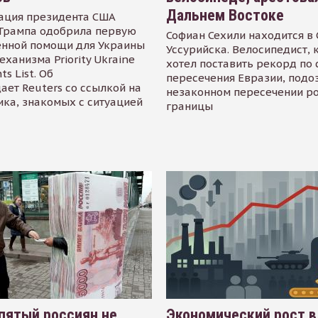
Дальнем Востоке
ация президента США
Трампа одобрила первую
Софиан Сехили находится в
енной помощи для Украины
Уссурийска. Велосипедист,
еханизма Priority Ukraine
хотел поставить рекорд по 
s List. Об
пересечения Евразии, подо
ает Reuters со ссылкой на
незаконном пересечении р
ика, знакомых с ситуацией
границы
пятый россиян не
Экономический рост в