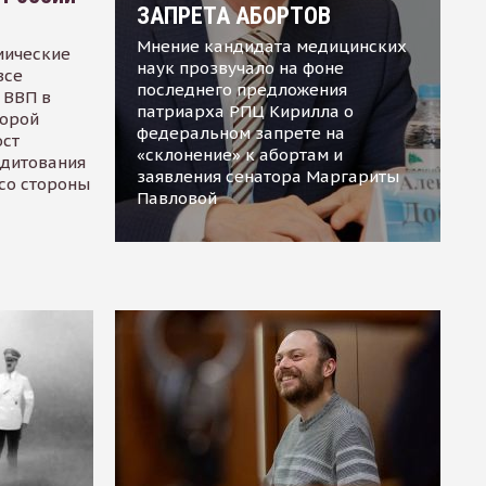
ЗАПРЕТА АБОРТОВ
Мнение кандидата медицинских
мические
наук прозвучало на фоне
все
последнего предложения
 ВВП в
патриарха РПЦ Кирилла о
торой
федеральном запрете на
ост
«склонение» к абортам и
едитования
заявления сенатора Маргариты
 со стороны
Павловой