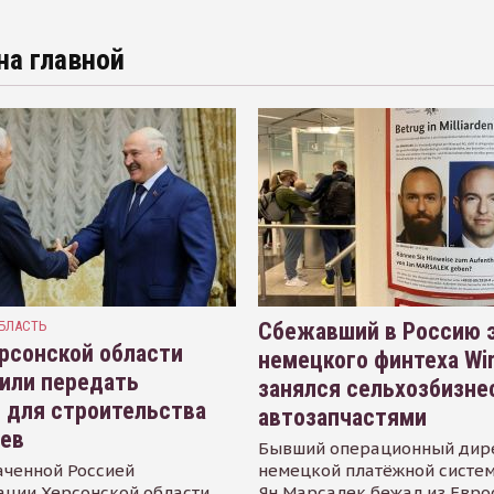
на главной
БЛАСТЬ
Сбежавший в Россию э
рсонской области
немецкого финтеха Wi
или передать
занялся сельхозбизне
 для строительства
автозапчастями
иев
Бывший операционный дир
аченной Россией
немецкой платёжной систем
ации Херсонской области
Ян Марсалек бежал из Евр