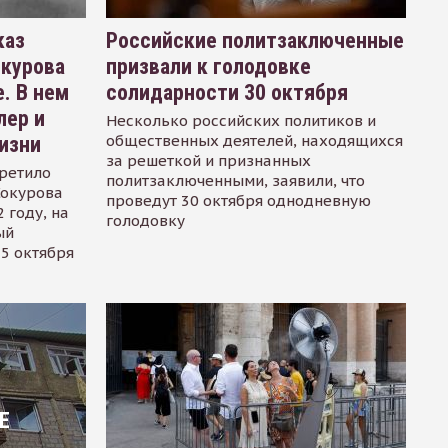
каз
Российские политзаключенные
окурова
призвали к голодовке
. В нем
солидарности 30 октября
лер и
Несколько российских политиков и
общественных деятелей, находящихся
изни
за решеткой и признанных
ретило
политзаключенными, заявили, что
Сокурова
проведут 30 октября однодневную
 году, на
голодовку
ый
15 октября
Е