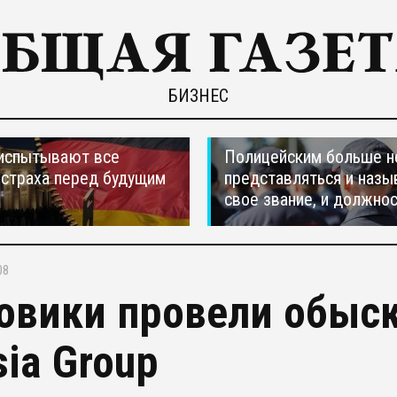
БИЗНЕС
испытывают все
Полицейским больше н
страха перед будущим
представляться и назы
свое звание, и должно
08
овики провели обыск
sia Group