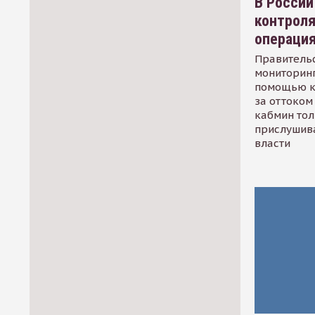
В России
контрол
операци
Правительс
мониторинг
помощью к
за оттоком 
кабмин тол
прислушив
власти