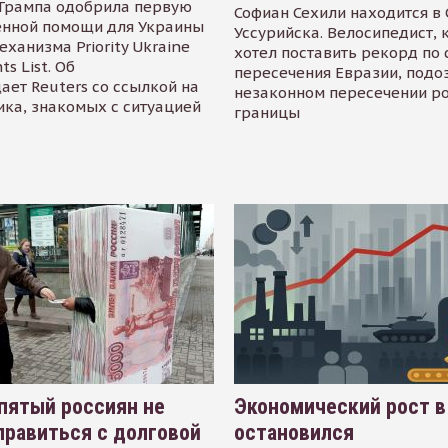
Трампа одобрила первую
Софиан Сехили находится в
енной помощи для Украины
Уссурийска. Велосипедист,
еханизма Priority Ukraine
хотел поставить рекорд по 
s List. Об
пересечения Евразии, подо
ает Reuters со ссылкой на
незаконном пересечении р
ика, знакомых с ситуацией
границы
пятый россиян не
Экономический рост в
равиться с долговой
остановился