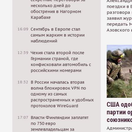
Александр
несколько дней до
поездки в 
обострения в Нагорном
разговора 
Карабахе
заявил жур
передать М
16:09
Сентябрь в Европе стал
Азовского 
самым жарким в истории
наблюдений
12:39
Чехия стала второй после
Германии страной, где
конфисковали автомобиль с
российскими номерами
18:32
В России началась вторая
волна блокировок VPN по
одному из самых
распространенных и удобных
США одоб
протоколов WireGuard
партии о
17:07
Власти Финляндии заплатят
союзник
по 750 евро
Администр
землевладельцам за