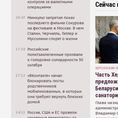
контроля за валютными
Сейчас 
операциями
20:47
Минкульт запретил показ
последнего фильма Сокурова
на фестивале в Москве. В нем
Сталин, Черчилль, Гитлер и
Муссолини спорят о жизни
17:10
Российские
политзаключенные призвали
к голодовке солидарности 30
октября
ХЕРСОНСКАЯ О
Часть Хе
17:12
«ВКонтакте» начал
предлож
блокировать посты
родственников
Беларуси
мобилизованных, в которых
санатор
они требуют вернуть близких
домой
Глава назн
администр
14:11
Россия, США и ЕС провели
Владимир С
секретные переговоры за