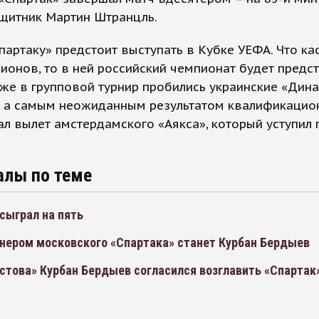
ащитник Мартин Штранцль.
партаку» предстоит выступать в Кубке УЕФА. Что ка
ионов, то в ней российский чемпионат будет предс
же в групповой турнир пробились украинские «Дин
, а самым неожиданным результатом квалификацио
ал вылет амстердамского «Аякса», который уступил
алы по теме
сыграл на пять
нером московского «Спартака» станет Курбан Бердыев
стова» Курбан Бердыев согласился возглавить «Спартак