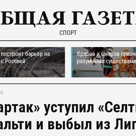
СПОРТ
построит барьер на
Крабов и омаров призн
 с Россией
разумными существами
20
артак» уступил «Селт
альти и выбыл из Ли