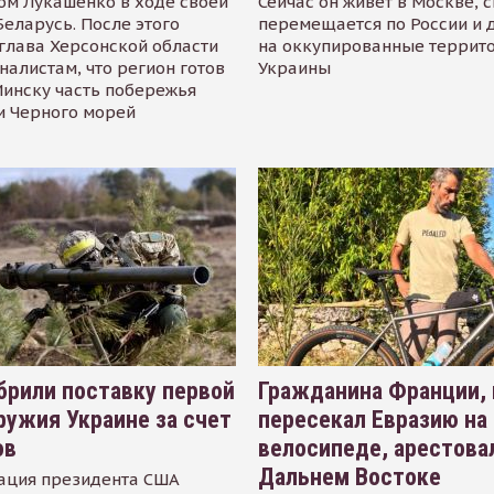
ом Лукашенко в ходе своей
Сейчас он живёт в Москве, 
Беларусь. После этого
перемещается по России и 
глава Херсонской области
на оккупированные террит
налистам, что регион готов
Украины
инску часть побережья
и Черного морей
рили поставку первой
Гражданина Франции,
ружия Украине за счет
пересекал Евразию на
ов
велосипеде, арестова
Дальнем Востоке
ация президента США