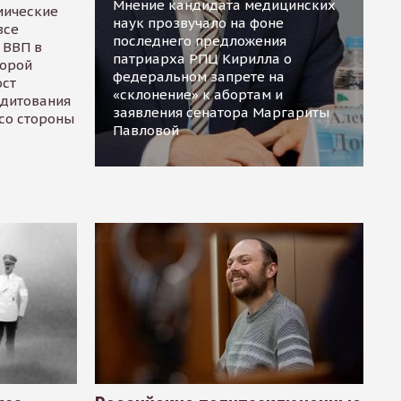
Мнение кандидата медицинских
мические
наук прозвучало на фоне
все
последнего предложения
 ВВП в
патриарха РПЦ Кирилла о
торой
федеральном запрете на
ост
«склонение» к абортам и
едитования
заявления сенатора Маргариты
 со стороны
Павловой