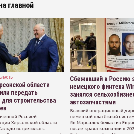
на главной
БЛАСТЬ
Сбежавший в Россию э
рсонской области
немецкого финтеха Wi
или передать
занялся сельхозбизне
 для строительства
автозапчастями
иев
Бывший операционный дир
аченной Россией
немецкой платёжной систем
ации Херсонской области
Ян Марсалек бежал из Евр
альдо встретился с
после краха компании в 202