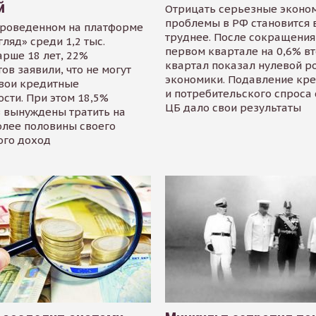
й
Отрицать серьезные эконо
проблемы в РФ становится 
проведенном на платформе
труднее. После сокращения
гляд» среди 1,2 тыс.
первом квартале на 0,6% в
арше 18 лет, 22%
квартал показал нулевой р
ов заявили, что не могут
экономики. Подавление кр
свои кредитные
и потребительского спроса
сти. При этом 18,5%
ЦБ дало свои результаты
 вынуждены тратить на
олее половины своего
ого доход