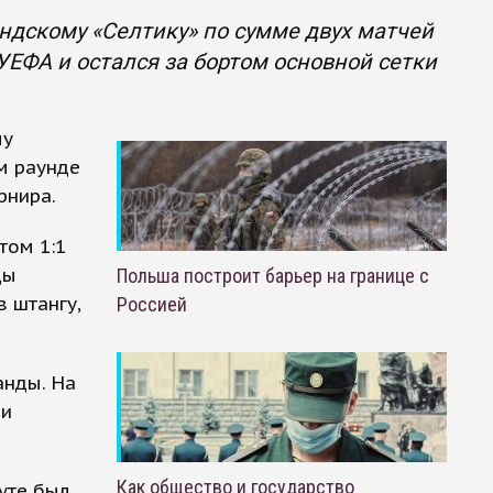
ндскому «Селтику» по сумме двух матчей
ЕФА и остался за бортом основной сетки
му
м раунде
рнира.
том 1:1
ды
Польша построит барьер на границе с
 штангу,
Россией
анды. На
 и
Как общество и государство
уте был