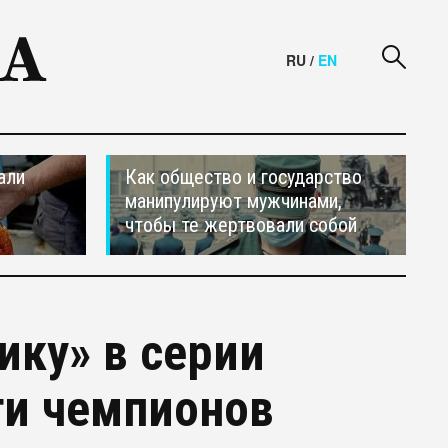
RU
/
EN
али
Как общество и государство
манипулируют мужчинами,
чтобы те жертвовали собой
ику» в серии
ги чемпионов