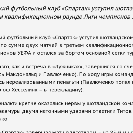
ий футбольный клуб «Спартак» уступил шотла
м квалификационном раунде Лиги чемпионов У
ий футбольный клуб «Спартак» уступил шотландско
 по сумме двух матчей в третьем квалификационно
ионов УЕФА и остался за бортом основной сетки ту
азго, как и встреча в «Лужниках», завершился со сче
сь Макдональд и Павлюченко). По ходу игры коман
ь нереализованными пенальти (Павлюченко попал в
 оф Хесселинк – в перекладину).
енальти крепче оказались нервы у шотландской ком
акамуры двумя неточными ударами ответили Титов
нко.
«Спартак» завершал матч вдесятером – на 85-й мин