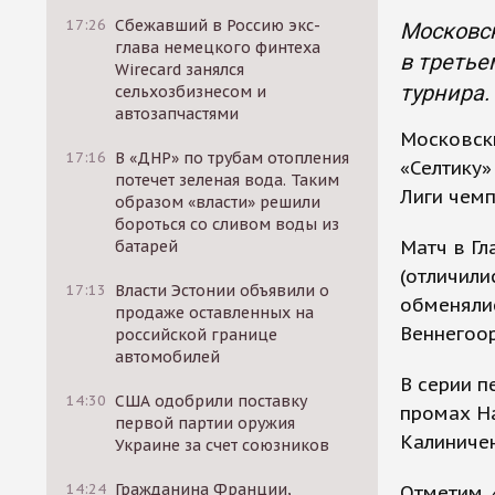
17:26
Сбежавший в Россию экс-
Московск
глава немецкого финтеха
в третье
Wirecard занялся
турнира.
сельхозбизнесом и
автозапчастями
Московск
17:16
В «ДНР» по трубам отопления
«Селтику»
потечет зеленая вода. Таким
Лиги чемп
образом «власти» решили
бороться со сливом воды из
Матч в Гл
батарей
(отличили
17:13
Власти Эстонии объявили о
обменялис
продаже оставленных на
Веннегоор
российской границе
автомобилей
В серии п
14:30
США одобрили поставку
промах Н
первой партии оружия
Калиниче
Украине за счет союзников
14:24
Гражданина Франции,
Отметим, 