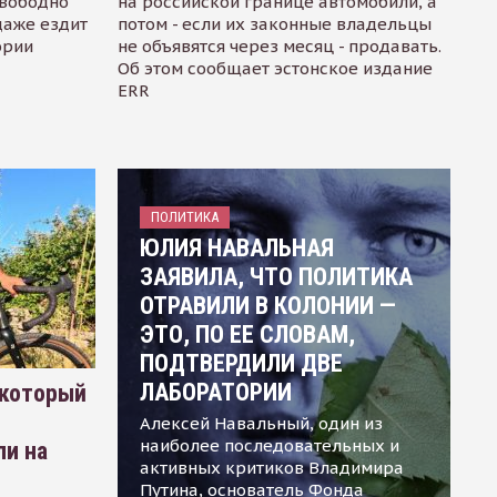
свободно
на российской границе автомобили, а
даже ездит
потом - если их законные владельцы
ории
не объявятся через месяц - продавать.
Об этом сообщает эстонское издание
ERR
ПОЛИТИКА
ЮЛИЯ НАВАЛЬНАЯ
ЗАЯВИЛА, ЧТО ПОЛИТИКА
ОТРАВИЛИ В КОЛОНИИ —
ЭТО, ПО ЕЕ СЛОВАМ,
ПОДТВЕРДИЛИ ДВЕ
ЛАБОРАТОРИИ
 который
Алексей Навальный, один из
наиболее последовательных и
ли на
активных критиков Владимира
Путина, основатель Фонда