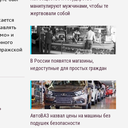
манипулируют мужчинами, чтобы те
жертвовали собой
сается
тавлять
амо» и
нного
 пражской
В России появятся магазины,
недоступные для простых граждан
»
АвтоВАЗ назвал цены на машины без
подушек безопасности