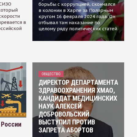
 СИЗО
борьбы с коррупцией, скончался
 который
в колонии в Харпе за Полярным
скорости
кругом 16 февраля 2024 года. Он
зревается в
отбывал там наказание по
оссийской
целому ряду политических статей
ОБЩЕСТВО
ДИРЕКТОР ДЕПАРТАМЕНТА
ЗДРАВООХРАНЕНИЯ ХМАО,
КАНДИДАТ МЕДИЦИНСКИХ
НАУК АЛЕКСЕЙ
ДОБРОВОЛЬСКИЙ
ВЫСТУПИЛ ПРОТИВ
 России
ЗАПРЕТА АБОРТОВ