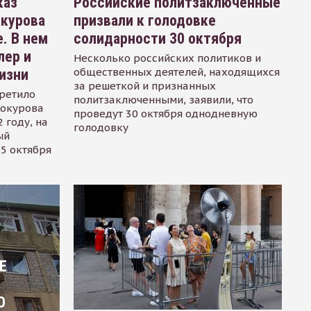
каз
Российские политзаключенные
окурова
призвали к голодовке
. В нем
солидарности 30 октября
лер и
Несколько российских политиков и
общественных деятелей, находящихся
изни
за решеткой и признанных
ретило
политзаключенными, заявили, что
Сокурова
проведут 30 октября однодневную
 году, на
голодовку
ый
15 октября
Е
О