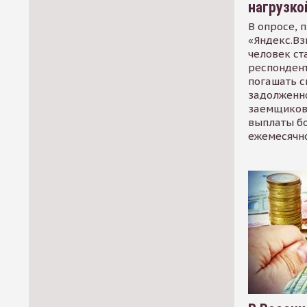
нагрузко
В опросе, 
«Яндекс.Вз
человек ст
респондент
погашать 
задолженно
заемщиков
выплаты б
ежемесячн