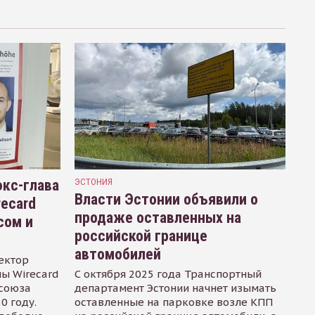
кс-глава
ЭСТОНИЯ
Власти Эстонии объявили о
recard
продаже оставленных на
сом и
российской границе
автомобилей
ектор
ы Wirecard
С октября 2025 года Транспортный
осоюза
департамент Эстонии начнет изымать
0 году.
оставленные на парковке возле КПП