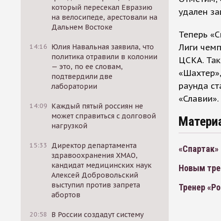
который пересекал Евразию
удален з
на велосипеде, арестовали на
Дальнем Востоке
Теперь «С
Лиги чемп
14:16
Юлия Навальная заявила, что
политика отравили в колонии
ЦСКА. Так
— это, по ее словам,
«Шахтер»
подтвердили две
раунда ст
лаборатории
«Славии».
14:09
Каждый пятый россиян не
может справиться с долговой
Матери
нагрузкой
15:33
Директор департамента
«Спартак» 
здравоохранения ХМАО,
кандидат медицинских наук
Новым тре
Алексей Добровольский
выступил против запрета
Тренер «Ро
абортов
20:58
В России создадут систему