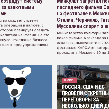
 создадут систему
Минкульт запретил по
я за валютными
последнего фильма С
ями
на фестивале в Москве
Сталин, Черчилль, Гит
тво создает систему
а операций в валюте, с
Муссолини спорят о ж
оторой планирует следить
Министерство культуры зап
капитала из России. На это
показ фильма Александра 
кнуло нежелание бизнеса
«Сказка», вышедшего в 2022
аться к предупреждениям
фестивале КАРО.Арт, котор
проходит в Москве с 10 по 
В МИРЕ
РОССИЯ, США И ЕС
ПРОВЕЛИ СЕКРЕТНЫ
ПЕРЕГОВОРЫ ЗА
НЕСКОЛЬКО ДНЕЙ Д