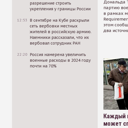
Дональда 
разрешение строить
партию во
укрепления у границы России
в рамках м
Requirement
12:53
В сентябре на Кубе раскрыли
этом сообщ
сеть вербовки местных
два источн
жителей в российскую армию.
Наемники рассказали, что их
вербовал сотрудник РАН
22:20
Россия намерена увеличить
военные расходы в 2024 году
почти на 70%
Каждый 
может сп