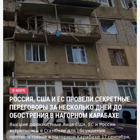
В МИРЕ
РОССИЯ, США И ЕС ПРОВЕЛИ СЕКРЕТНЫЕ
ПЕРЕГОВОРЫ ЗА НЕСКОЛЬКО ДНЕЙ ДО
ОБОСТРЕНИЯ В НАГОРНОМ КАРАБАХЕ
Высшие должностные лица США, ЕС и России
встретились в Стамбуле для обсуждения
противостояния в Нагорном Карабахе 17 сентября,