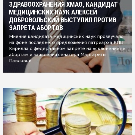
ЗДРАВООХРАНЕНИЯ ХМАО, КАНДИДАТ
МЕДИЦИНСКИХ НАУК АЛЕКСЕЙ
ДОБРОВОЛЬСКИЙ ВЫСТУПИЛ ПРОТИВ
ЗАПРЕТА АБОРТОВ
Мнение кандидата медицинских наук прозвучало
на фоне последнего предложения патриарха РПЦ
Кирилла о федеральном запрете на «склонение» к
абортам и заявления сенатора Маргариты
Павловой