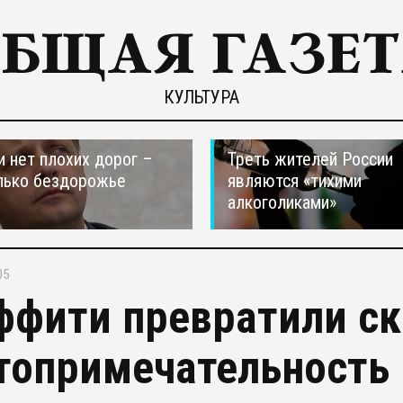
КУЛЬТУРА
и нет плохих дорог –
Треть жителей России
лько бездорожье
являются «тихими
алкоголиками»
05
ффити превратили ск
топримечательность