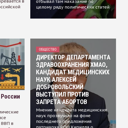
зревается в
отбывал там наказание по
оссийской
целому ряду политических статей
ОБЩЕСТВО
ДИРЕКТОР ДЕПАРТАМЕНТА
ЗДРАВООХРАНЕНИЯ ХМАО,
КАНДИДАТ МЕДИЦИНСКИХ
НАУК АЛЕКСЕЙ
ДОБРОВОЛЬСКИЙ
ВЫСТУПИЛ ПРОТИВ
 России
ЗАПРЕТА АБОРТОВ
Мнение кандидата медицинских
мические
наук прозвучало на фоне
все
последнего предложения
 ВВП в
патриарха РПЦ Кирилла о