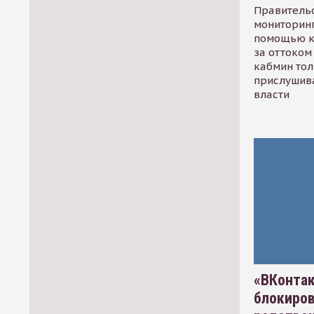
Правительс
мониторинг
помощью к
за оттоком 
кабмин тол
прислушив
власти
«ВКонтак
блокиро