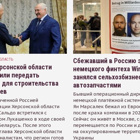
БЛАСТЬ
Сбежавший в Россию э
рсонской области
немецкого финтеха Wi
или передать
занялся сельхозбизне
 для строительства
автозапчастями
иев
Бывший операционный дир
аченной Россией
немецкой платёжной систем
ации Херсонской области
Ян Марсалек бежал из Евр
альдо встретился с
после краха компании в 202
ом Лукашенко в ходе своей
Сейчас он живёт в Москве, 
Беларусь. После этого
перемещается по России и 
глава Херсонской области
на оккупированные террит
налистам, что регион готов
Украины