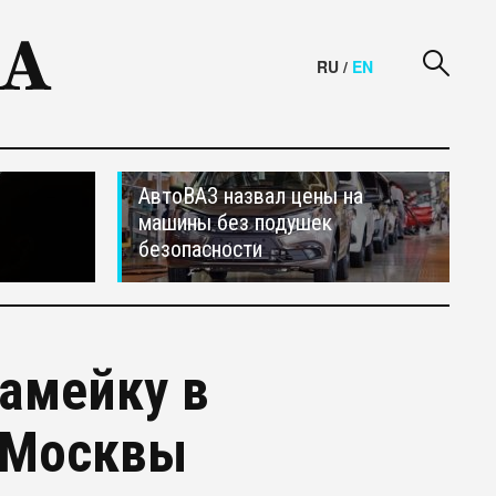
RU
/
EN
АвтоВАЗ назвал цены на
машины без подушек
безопасности
амейку в
 Москвы