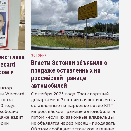
кс-глава
ЭСТОНИЯ
Власти Эстонии объявили о
recard
продаже оставленных на
сом и
российской границе
автомобилей
ектор
ы Wirecard
С октября 2025 года Транспортный
осоюза
департамент Эстонии начнет изымать
0 году.
оставленные на парковке возле КПП
свободно
на российской границе автомобили, а
даже ездит
потом - если их законные владельцы
ории
не объявятся через месяц - продавать.
Об этом сообщает эстонское издание