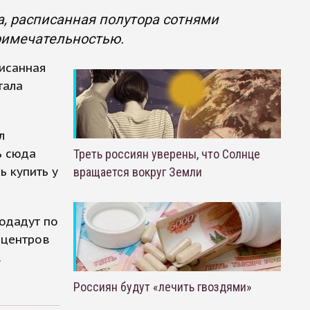
а, расписанная полутора сотнями
примечательностью.
писанная
тала
л
ь сюда
Треть россиян уверены, что Солнце
ь купить у
вращается вокруг Земли
родадут по
 центров
.
Россиян будут «лечить гвоздями»