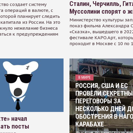
Сталин, Черчилль, Гит
тво создает систему
а операций в валюте, с
Муссолини спорят о ж
оторой планирует следить
Министерство культуры зап
капитала из России. На это
показ фильма Александра 
кнуло нежелание бизнеса
«Сказка», вышедшего в 2022
аться к предупреждениям
фестивале КАРО.Арт, котор
проходит в Москве с 10 по 
В МИРЕ
РОССИЯ, США И ЕС
ПРОВЕЛИ СЕКРЕТНЫ
ПЕРЕГОВОРЫ ЗА
НЕСКОЛЬКО ДНЕЙ Д
ОБОСТРЕНИЯ В НАГ
те» начал
КАРАБАХЕ
вать посты
Высшие должностные ли