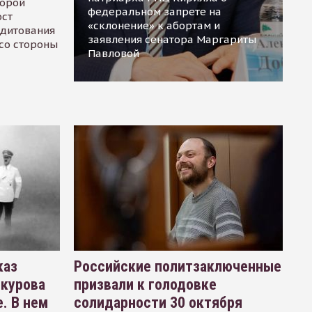
торой
федеральном запрете на
ост
«склонение» к абортам и
едитования
заявления сенатора Маргариты
 со стороны
Павловой
каз
Российские политзаключенные
окурова
призвали к голодовке
. В нем
солидарности 30 октября