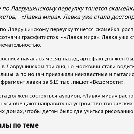
 по Лаврушинскому переулку тянется скамейк
стов, - «Лавка мира». Лавка уже стала досто
по Лаврушинскому переулку тянется скамейка, рас
сотнями граффитистов, - «Лавка мира». Лавка уже с
мечательностью.
росписи началась месяц назад, артефакт должен бы
 в Лаврушинском три дня, но москвичи стали водит
олицы, а по ночам приезжали неизвестные и пыталис
фрагмент лавки за $15 тыс., пишет «Ведомости».
ета должен состояться аукцион, «Лавку мира» расп
еньги обещают направить на устройство творческих
их домах, чтобы детям было где учиться рисованию
алы по теме