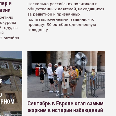
лер и
Несколько российских политиков и
общественных деятелей, находящихся
изни
за решеткой и признанных
ретило
политзаключенными, заявили, что
Сокурова
проведут 30 октября однодневную
 году, на
голодовку
ый
15 октября
Е
О
ОРНОМ
Сентябрь в Европе стал самым
жарким в истории наблюдений
ца США,