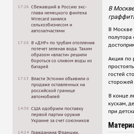
17:26
Сбежавший в Россию экс-
В Москве
глава немецкого финтеха
граффити
Wirecard занялся
сельхозбизнесом и
В Москве 
автозапчастями
полутора 
17:16
В «ДНР» по трубам отопления
достопри
потечет зеленая вода. Таким
образом «власти» решили
Акция по 
бороться со сливом воды из
простоять
батарей
гостей ст
17:13
Власти Эстонии объявили о
сторожей 
продаже оставленных на
российской границе
В конце л
автомобилей
кускам, д
14:30
США одобрили поставку
при детск
первой партии оружия
Украине за счет союзников
Матери
14:24
Гражданина Франции,