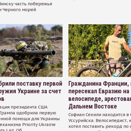
инску часть побережья
и Черного морей
рили поставку первой
Гражданина Франции,
ружия Украине за счет
пересекал Евразию на
ов
велосипеде, арестова
Дальнем Востоке
ация президента США
Трампа одобрила первую
Софиан Сехили находится в
енной помощи для Украины
Уссурийска. Велосипедист,
еханизма Priority Ukraine
хотел поставить рекорд по 
s List. Об