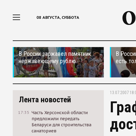
08 АВГУСТА, СУББОТА
В России заржавел памятник
В Росси
нержавеющему рублю
есть то
13.07.2007 18:
Лента новостей
Гра
17:35
Часть Херсонской области
дос
предложили передать
Беларуси для строительства
санаториев