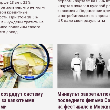
первом квартале на 0,6% в
арше 18 лет, 22%
квартал показал нулевой р
ов заявили, что не могут
экономики. Подавление кр
свои кредитные
и потребительского спроса
сти. При этом 18,5%
ЦБ дало свои результаты
 вынуждены тратить на
олее половины своего
ого доход
 создадут систему
Минкульт запретил по
я за валютными
последнего фильма С
ями
на фестивале в Москве