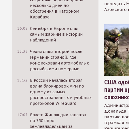
передать М
несколько дней до
Азовского 
обострения в Нагорном
Карабахе
16:09
Сентябрь в Европе стал
самым жарким в истории
наблюдений
12:39
Чехия стала второй после
Германии страной, где
конфисковали автомобиль с
российскими номерами
18:32
В России началась вторая
США одоб
волна блокировок VPN по
партии о
одному из самых
союзник
распространенных и удобных
протоколов WireGuard
Администр
Дональда 
17:07
Власти Финляндии заплатят
партию во
по 750 евро
в рамках м
землевладельцам за
Requirement