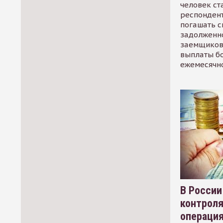
человек ст
респондент
погашать 
задолженно
заемщиков
выплаты б
ежемесячн
В России
контрол
операци