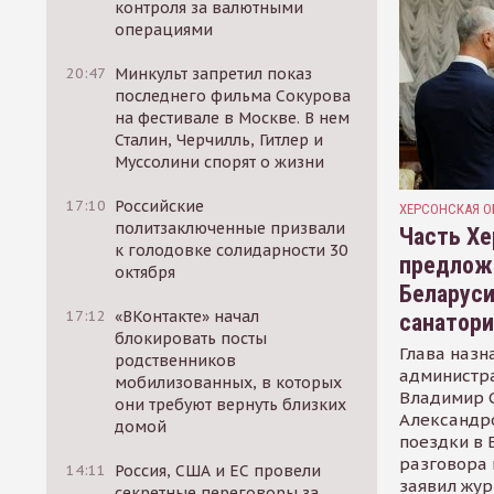
контроля за валютными
операциями
20:47
Минкульт запретил показ
последнего фильма Сокурова
на фестивале в Москве. В нем
Сталин, Черчилль, Гитлер и
Муссолини спорят о жизни
17:10
Российские
ХЕРСОНСКАЯ О
политзаключенные призвали
Часть Хе
к голодовке солидарности 30
предлож
октября
Беларуси
17:12
«ВКонтакте» начал
санатор
блокировать посты
Глава назн
родственников
администр
мобилизованных, в которых
Владимир С
они требуют вернуть близких
Александр
домой
поездки в 
разговора 
14:11
Россия, США и ЕС провели
заявил жур
секретные переговоры за