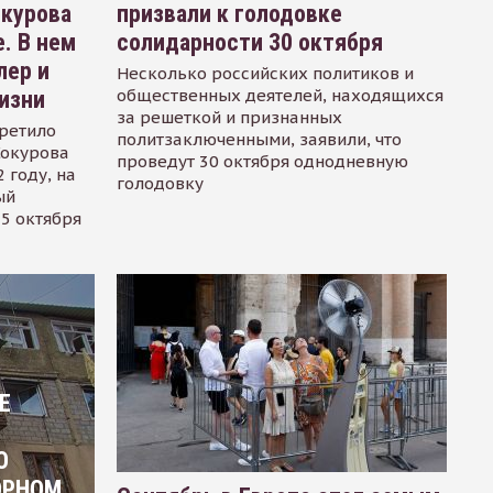
окурова
призвали к голодовке
. В нем
солидарности 30 октября
лер и
Несколько российских политиков и
общественных деятелей, находящихся
изни
за решеткой и признанных
ретило
политзаключенными, заявили, что
Сокурова
проведут 30 октября однодневную
 году, на
голодовку
ый
15 октября
Е
О
ОРНОМ