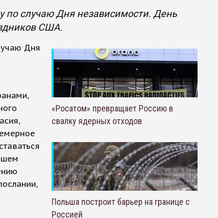
 по случаю Дня независимости. День
аздников США.
лучаю Дня
ранами,
ного
«Росатом» превращает Россию в
асия,
свалку ядерных отходов
семерное
ставаться
йшем
ению
послании,
Польша построит барьер на границе с
Россией