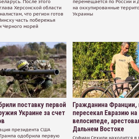
Беларусь. После этого
перемещается по России и 
глава Херсонской области
на оккупированные террит
налистам, что регион готов
Украины
инску часть побережья
и Черного морей
рили поставку первой
Гражданина Франции,
ружия Украине за счет
пересекал Евразию на
ов
велосипеде, арестова
Дальнем Востоке
ация президента США
Трампа одобрила первую
Софиан Сехили находится в