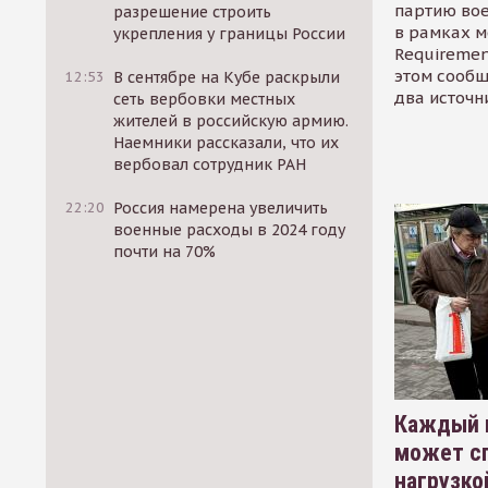
партию во
разрешение строить
в рамках м
укрепления у границы России
Requirement
этом сообщ
12:53
В сентябре на Кубе раскрыли
два источн
сеть вербовки местных
жителей в российскую армию.
Наемники рассказали, что их
вербовал сотрудник РАН
22:20
Россия намерена увеличить
военные расходы в 2024 году
почти на 70%
Каждый 
может сп
нагрузко