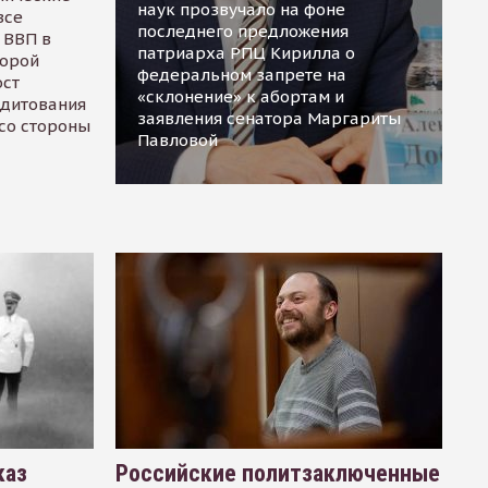
наук прозвучало на фоне
все
последнего предложения
 ВВП в
патриарха РПЦ Кирилла о
торой
федеральном запрете на
ост
«склонение» к абортам и
едитования
заявления сенатора Маргариты
 со стороны
Павловой
каз
Российские политзаключенные