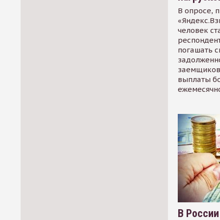
В опросе, 
«Яндекс.Вз
человек ст
респондент
погашать 
задолженно
заемщиков
выплаты б
ежемесячн
В России