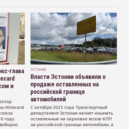
кс-глава
ЭСТОНИЯ
Власти Эстонии объявили о
recard
продаже оставленных на
сом и
российской границе
автомобилей
ектор
ы Wirecard
С октября 2025 года Транспортный
осоюза
департамент Эстонии начнет изымать
0 году.
оставленные на парковке возле КПП
свободно
на российской границе автомобили, а