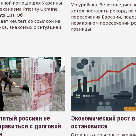
енной помощи для Украины
Уссурийска. Велосипедист,
еханизма Priority Ukraine
хотел поставить рекорд по 
s List. Об
пересечения Евразии, подо
ает Reuters со ссылкой на
незаконном пересечении р
ика, знакомых с ситуацией
границы
пятый россиян не
Экономический рост в
равиться с долговой
остановился
й
Отрицать серьезные эконо