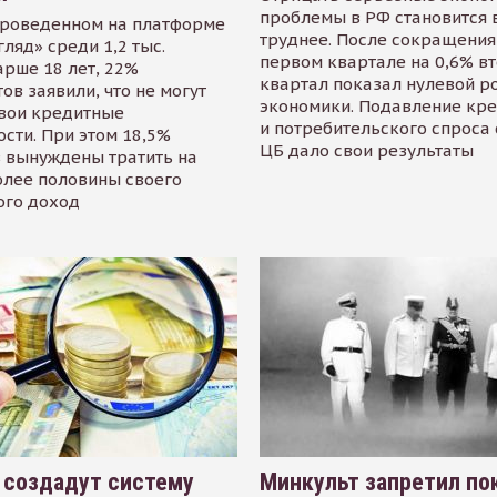
проблемы в РФ становится 
проведенном на платформе
труднее. После сокращения
гляд» среди 1,2 тыс.
первом квартале на 0,6% в
арше 18 лет, 22%
квартал показал нулевой р
ов заявили, что не могут
экономики. Подавление кр
свои кредитные
и потребительского спроса
сти. При этом 18,5%
ЦБ дало свои результаты
 вынуждены тратить на
олее половины своего
ого доход
 создадут систему
Минкульт запретил по