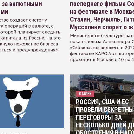
я за валютными
последнего фильма С
ями
на фестивале в Москве
Сталин, Черчилль, Гит
тво создает систему
а операций в валюте, с
Муссолини спорят о ж
оторой планирует следить
Министерство культуры зап
капитала из России. На это
показ фильма Александра 
кнуло нежелание бизнеса
«Сказка», вышедшего в 2022
аться к предупреждениям
фестивале КАРО.Арт, котор
проходит в Москве с 10 по 
В МИРЕ
РОССИЯ, США И ЕС
ПРОВЕЛИ СЕКРЕТНЫ
ПЕРЕГОВОРЫ ЗА
НЕСКОЛЬКО ДНЕЙ Д
ОБОСТРЕНИЯ В НАГ