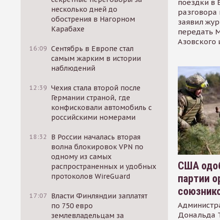
поездки в 
несколько дней до
разговора 
обострения в Нагорном
заявил жур
Карабахе
передать М
Азовского 
16:09
Сентябрь в Европе стал
самым жарким в истории
наблюдений
12:39
Чехия стала второй после
Германии страной, где
конфисковали автомобиль с
российскими номерами
18:32
В России началась вторая
волна блокировок VPN по
одному из самых
США одоб
распространенных и удобных
протоколов WireGuard
партии о
союзник
17:07
Власти Финляндии заплатят
Администр
по 750 евро
Дональда 
землевладельцам за