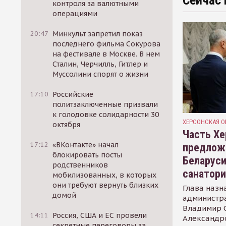
Сейчас 
контроля за валютными
операциями
20:47
Минкульт запретил показ
последнего фильма Сокурова
на фестивале в Москве. В нем
Сталин, Черчилль, Гитлер и
Муссолини спорят о жизни
17:10
Российские
политзаключенные призвали
к голодовке солидарности 30
ХЕРСОНСКАЯ О
октября
Часть Хе
17:12
«ВКонтакте» начал
предлож
блокировать посты
Беларуси
родственников
санатор
мобилизованных, в которых
они требуют вернуть близких
Глава назн
домой
администр
Владимир С
14:11
Россия, США и ЕС провели
Александр
секретные переговоры за