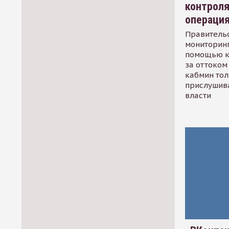
контрол
операци
Правительс
мониторинг
помощью к
за оттоком 
кабмин тол
прислушив
власти