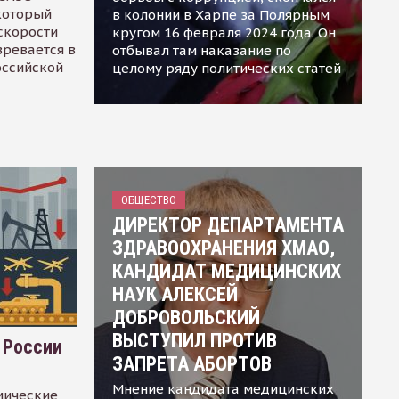
 который
в колонии в Харпе за Полярным
скорости
кругом 16 февраля 2024 года. Он
зревается в
отбывал там наказание по
оссийской
целому ряду политических статей
ОБЩЕСТВО
ДИРЕКТОР ДЕПАРТАМЕНТА
ЗДРАВООХРАНЕНИЯ ХМАО,
КАНДИДАТ МЕДИЦИНСКИХ
НАУК АЛЕКСЕЙ
ДОБРОВОЛЬСКИЙ
ВЫСТУПИЛ ПРОТИВ
 России
ЗАПРЕТА АБОРТОВ
Мнение кандидата медицинских
мические