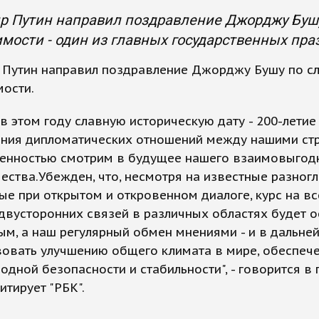
р Путин направил поздравление Джорджу Бушу
мости - один из главных государственных пр
 Путин направил поздравление Джорджу Бушу по с
мости.
в этом году славную историческую дату - 200-летие
ения дипломатических отношений между нашими ст
ренностью смотрим в будущее нашего взаимовыгод
ества.Убежден, что, несмотря на известные разногл
е при открытом и откровенном диалоге, курс на в
двусторонних связей в различных областях будет о
м, а наш регулярный обмен мнениями - и в дальне
вовать улучшению общего климата в мире, обеспеч
дной безопасности и стабильности", - говорится в 
итирует "РБК".