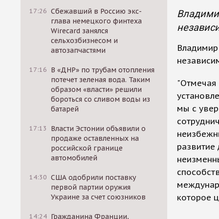
17:26
Сбежавший в Россию экс-
Владими
глава немецкого финтеха
независи
Wirecard занялся
сельхозбизнесом и
Владимир
автозапчастями
независи
17:16
В «ДНР» по трубам отопления
потечет зеленая вода. Таким
"Отмечая 
образом «власти» решили
установл
бороться со сливом воды из
мы с уве
батарей
сотруднич
17:13
Власти Эстонии объявили о
неизбежны
продаже оставленных на
развитие 
российской границе
автомобилей
неизменны
способст
14:30
США одобрили поставку
междунаро
первой партии оружия
которое ц
Украине за счет союзников
14:24
Гражданина Франции,