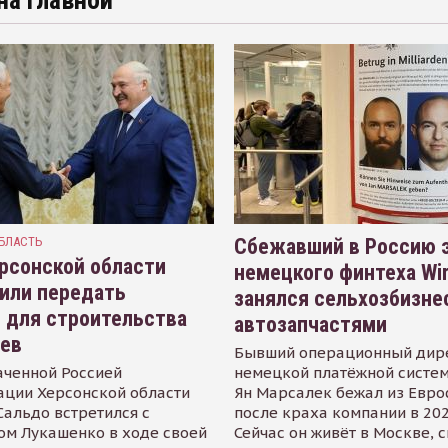
на главной
БЛАСТЬ
Сбежавший в Россию э
рсонской области
немецкого финтеха Wi
или передать
занялся сельхозбизне
 для строительства
автозапчастями
иев
Бывший операционный дир
аченной Россией
немецкой платёжной систем
ации Херсонской области
Ян Марсалек бежал из Евр
альдо встретился с
после краха компании в 202
ом Лукашенко в ходе своей
Сейчас он живёт в Москве, 