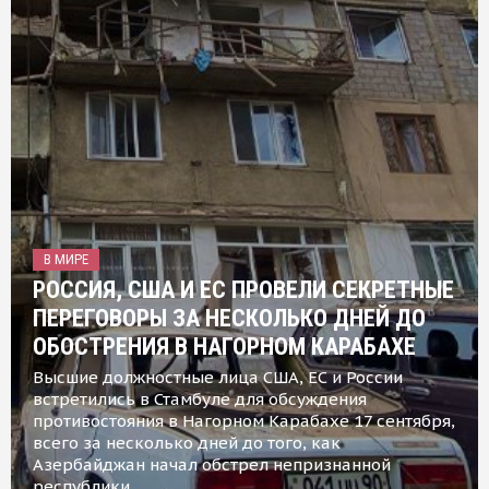
В МИРЕ
РОССИЯ, США И ЕС ПРОВЕЛИ СЕКРЕТНЫЕ
ПЕРЕГОВОРЫ ЗА НЕСКОЛЬКО ДНЕЙ ДО
ОБОСТРЕНИЯ В НАГОРНОМ КАРАБАХЕ
Высшие должностные лица США, ЕС и России
встретились в Стамбуле для обсуждения
противостояния в Нагорном Карабахе 17 сентября,
всего за несколько дней до того, как
Азербайджан начал обстрел непризнанной
республики