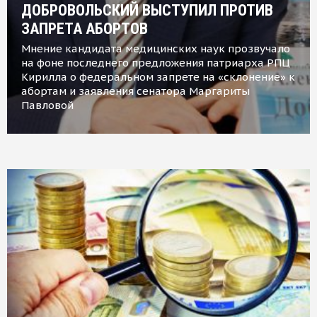
ДОБРОВОЛЬСКИЙ ВЫСТУПИЛ ПРОТИВ
ЗАПРЕТА АБОРТОВ
Мнение кандидата медицинских наук прозвучало
на фоне последнего предложения патриарха РПЦ
Кирилла о федеральном запрете на «склонение» к
абортам и заявления сенатора Маргариты
Павловой