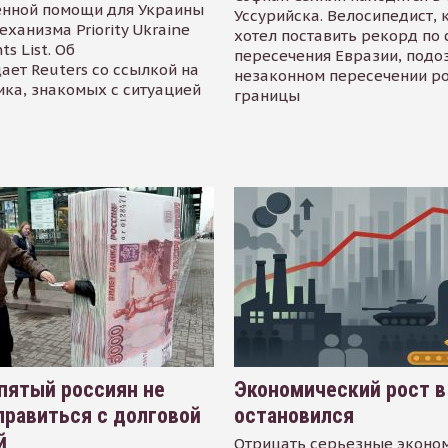
енной помощи для Украины
Уссурийска. Велосипедист,
еханизма Priority Ukraine
хотел поставить рекорд по 
s List. Об
пересечения Евразии, подо
ает Reuters со ссылкой на
незаконном пересечении р
ика, знакомых с ситуацией
границы
пятый россиян не
Экономический рост в
равиться с долговой
остановился
й
Отрицать серьезные эконо