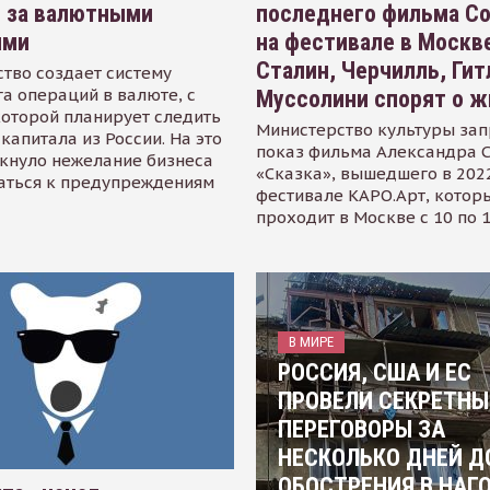
я за валютными
последнего фильма С
ями
на фестивале в Москве
Сталин, Черчилль, Гит
тво создает систему
а операций в валюте, с
Муссолини спорят о ж
оторой планирует следить
Министерство культуры зап
капитала из России. На это
показ фильма Александра 
кнуло нежелание бизнеса
«Сказка», вышедшего в 2022
аться к предупреждениям
фестивале КАРО.Арт, котор
проходит в Москве с 10 по 
В МИРЕ
РОССИЯ, США И ЕС
ПРОВЕЛИ СЕКРЕТНЫ
ПЕРЕГОВОРЫ ЗА
НЕСКОЛЬКО ДНЕЙ Д
ОБОСТРЕНИЯ В НАГ