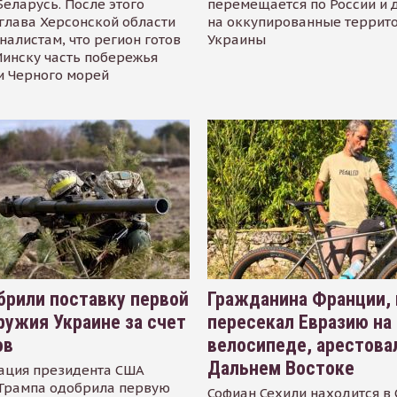
Беларусь. После этого
перемещается по России и 
глава Херсонской области
на оккупированные террит
налистам, что регион готов
Украины
инску часть побережья
и Черного морей
рили поставку первой
Гражданина Франции,
ружия Украине за счет
пересекал Евразию на
ов
велосипеде, арестова
Дальнем Востоке
ация президента США
Трампа одобрила первую
Софиан Сехили находится в