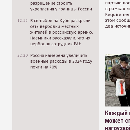
партию во
разрешение строить
в рамках м
укрепления у границы России
Requirement
этом сообщ
12:53
В сентябре на Кубе раскрыли
два источн
сеть вербовки местных
жителей в российскую армию.
Наемники рассказали, что их
вербовал сотрудник РАН
22:20
Россия намерена увеличить
военные расходы в 2024 году
почти на 70%
Каждый 
может сп
нагрузко