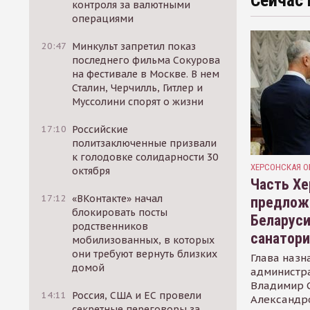
Сейчас 
контроля за валютными
операциями
20:47
Минкульт запретил показ
последнего фильма Сокурова
на фестивале в Москве. В нем
Сталин, Черчилль, Гитлер и
Муссолини спорят о жизни
17:10
Российские
политзаключенные призвали
к голодовке солидарности 30
ХЕРСОНСКАЯ О
октября
Часть Хе
17:12
«ВКонтакте» начал
предлож
блокировать посты
Беларуси
родственников
санатор
мобилизованных, в которых
они требуют вернуть близких
Глава назн
домой
администр
Владимир С
14:11
Россия, США и ЕС провели
Александр
секретные переговоры за