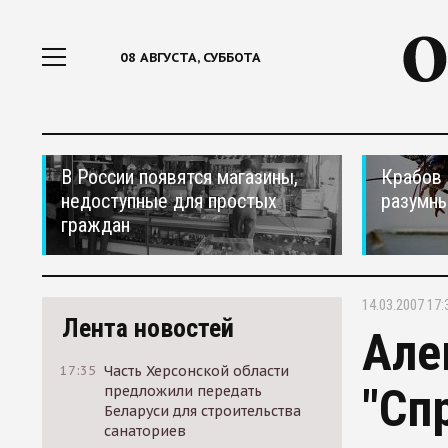
08 АВГУСТА, СУББОТА
В России появятся магазины,
Крабов 
недоступные для простых
разумн
граждан
14.03.2007 17:
Лента новостей
Але
17:35
Часть Херсонской области
"Сп
предложили передать
Беларуси для строительства
санаториев