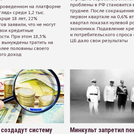
проблемы в РФ становится 
проведенном на платформе
труднее. После сокращения
гляд» среди 1,2 тыс.
первом квартале на 0,6% в
арше 18 лет, 22%
квартал показал нулевой р
ов заявили, что не могут
экономики. Подавление кр
свои кредитные
и потребительского спроса
сти. При этом 18,5%
ЦБ дало свои результаты
 вынуждены тратить на
олее половины своего
ого доход
 создадут систему
Минкульт запретил по