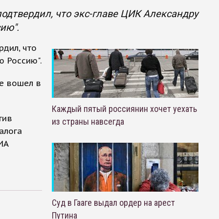
одтвердил, что экс-главе ЦИК Александру
ию".
рдил, что
ю Россию".
е вошел в
Каждый пятый россиянин хочет уехать
тив
из страны навсегда
алога
ИА
Суд в Гааге выдал ордер на арест
Путина