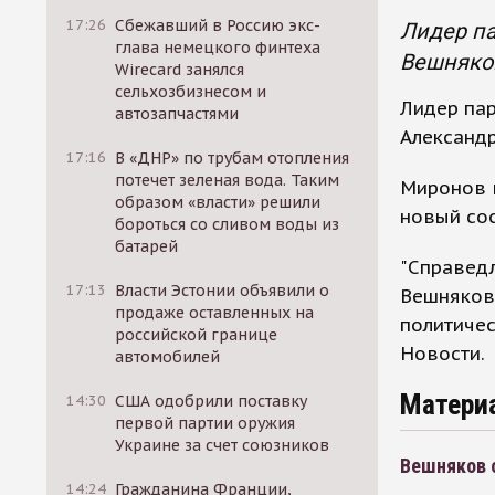
17:26
Сбежавший в Россию экс-
Лидер па
глава немецкого финтеха
Вешняков
Wirecard занялся
сельхозбизнесом и
Лидер пар
автозапчастями
Александр
17:16
В «ДНР» по трубам отопления
потечет зеленая вода. Таким
Миронов в
образом «власти» решили
новый со
бороться со сливом воды из
батарей
"Справедл
17:13
Власти Эстонии объявили о
Вешнякова
продаже оставленных на
политичес
российской границе
Новости.
автомобилей
Матери
14:30
США одобрили поставку
первой партии оружия
Украине за счет союзников
Вешняков 
14:24
Гражданина Франции,