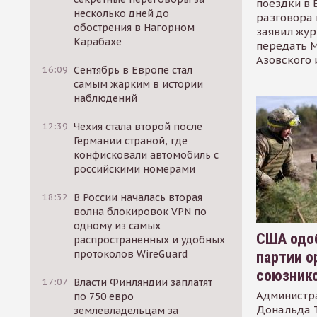
поездки в 
несколько дней до
разговора 
обострения в Нагорном
заявил жур
Карабахе
передать М
Азовского 
16:09
Сентябрь в Европе стал
самым жарким в истории
наблюдений
12:39
Чехия стала второй после
Германии страной, где
конфисковали автомобиль с
российскими номерами
18:32
В России началась вторая
волна блокировок VPN по
одному из самых
США одоб
распространенных и удобных
протоколов WireGuard
партии о
союзник
17:07
Власти Финляндии заплатят
Администр
по 750 евро
Дональда 
землевладельцам за