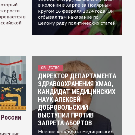
 который
в колонии в Харпе за Полярным
скорости
кругом 16 февраля 2024 года. Он
зревается в
отбывал там наказание по
оссийской
целому ряду политических статей
ОБЩЕСТВО
ДИРЕКТОР ДЕПАРТАМЕНТА
ЗДРАВООХРАНЕНИЯ ХМАО,
КАНДИДАТ МЕДИЦИНСКИХ
НАУК АЛЕКСЕЙ
ДОБРОВОЛЬСКИЙ
ВЫСТУПИЛ ПРОТИВ
 России
ЗАПРЕТА АБОРТОВ
Мнение кандидата медицинских
мические