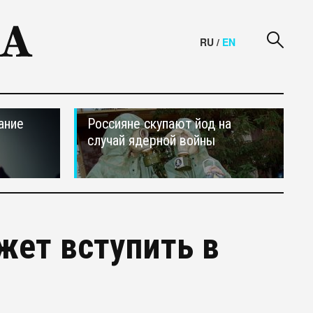
RU
/
EN
ание
Россияне скупают йод на
случай ядерной войны
ет вступить в