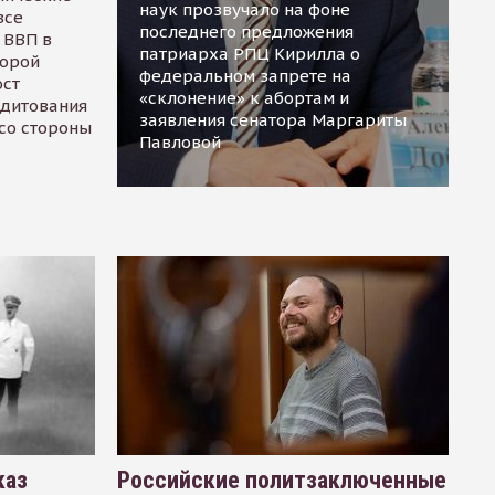
наук прозвучало на фоне
все
последнего предложения
 ВВП в
патриарха РПЦ Кирилла о
торой
федеральном запрете на
ост
«склонение» к абортам и
едитования
заявления сенатора Маргариты
 со стороны
Павловой
каз
Российские политзаключенные