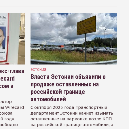
кс-глава
ЭСТОНИЯ
Власти Эстонии объявили о
recard
продаже оставленных на
сом и
российской границе
автомобилей
ектор
ы Wirecard
С октября 2025 года Транспортный
осоюза
департамент Эстонии начнет изымать
0 году.
оставленные на парковке возле КПП
свободно
на российской границе автомобили, а