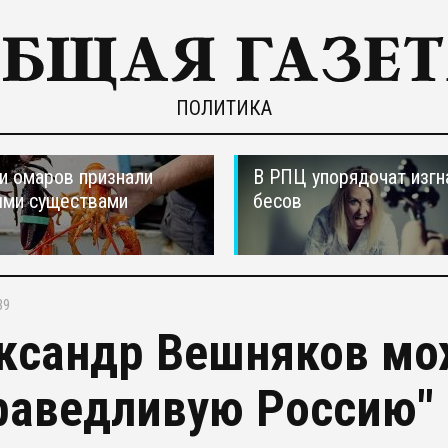
ПОЛИТИКА
и омаров признали
В РПЦ упорядочат изгн
ыми существами
бесов
39
ксандр Вешняков мож
раведливую Россию"