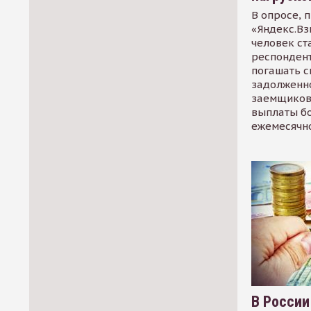
В опросе, 
«Яндекс.Вз
человек ст
респондент
погашать 
задолженно
заемщиков
выплаты б
ежемесячн
В России