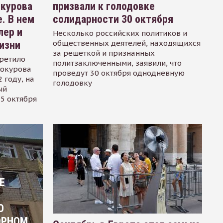
окурова
призвали к голодовке
. В нем
солидарности 30 октября
лер и
Несколько российских политиков и
общественных деятелей, находящихся
изни
за решеткой и признанных
ретило
политзаключенными, заявили, что
Сокурова
проведут 30 октября однодневную
 году, на
голодовку
ый
15 октября
Е
О
ОРНОМ