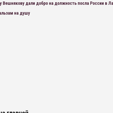
у Вешнякову дали добро на должность посла России в Л
альзам на душу