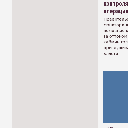
контрол
операци
Правительс
мониторинг
помощью к
за оттоком 
кабмин тол
прислушив
власти