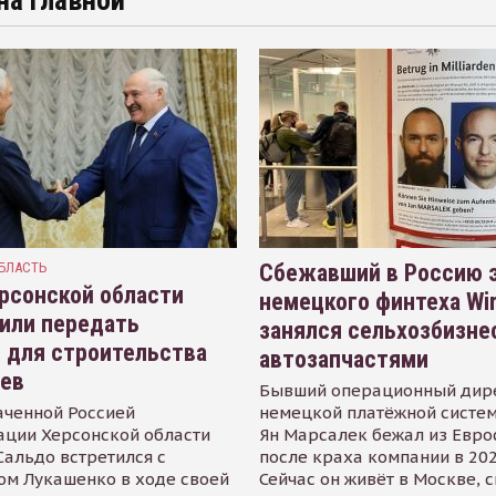
на главной
БЛАСТЬ
Сбежавший в Россию э
рсонской области
немецкого финтеха Wi
или передать
занялся сельхозбизне
 для строительства
автозапчастями
иев
Бывший операционный дир
аченной Россией
немецкой платёжной систем
ации Херсонской области
Ян Марсалек бежал из Евр
альдо встретился с
после краха компании в 202
ом Лукашенко в ходе своей
Сейчас он живёт в Москве, 