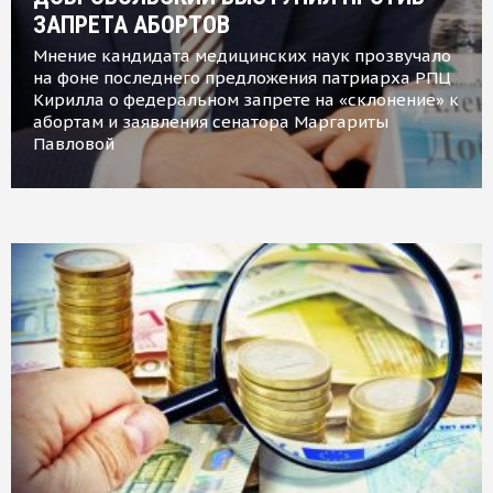
ЗАПРЕТА АБОРТОВ
Мнение кандидата медицинских наук прозвучало
на фоне последнего предложения патриарха РПЦ
Кирилла о федеральном запрете на «склонение» к
абортам и заявления сенатора Маргариты
Павловой