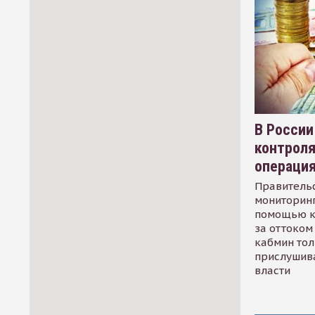
В России
контрол
операци
Правительс
мониторинг
помощью к
за оттоком 
кабмин тол
прислушив
власти