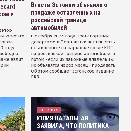
Власти Эстонии объявили о
recard
продаже оставленных на
сом и
российской границе
автомобилей
ектор
ы Wirecard
С октября 2025 года Транспортный
осоюза
департамент Эстонии начнет изымать
0 году.
оставленные на парковке возле КПП
свободно
на российской границе автомобили, а
даже ездит
потом - если их законные владельцы
ории
не объявятся через месяц - продавать.
Об этом сообщает эстонское издание
ERR
ПОЛИТИКА
ЮЛИЯ НАВАЛЬНАЯ
ЗАЯВИЛА, ЧТО ПОЛИТИКА