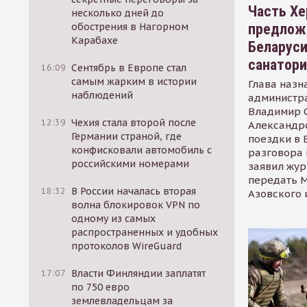
Часть Хе
несколько дней до
предлож
обострения в Нагорном
Карабахе
Беларуси
санатор
16:09
Сентябрь в Европе стал
самым жарким в истории
Глава назн
наблюдений
администр
Владимир С
12:39
Чехия стала второй после
Александр
Германии страной, где
поездки в 
конфисковали автомобиль с
разговора 
российскими номерами
заявил жур
передать М
18:32
В России началась вторая
Азовского 
волна блокировок VPN по
одному из самых
распространенных и удобных
протоколов WireGuard
17:07
Власти Финляндии заплатят
по 750 евро
землевладельцам за