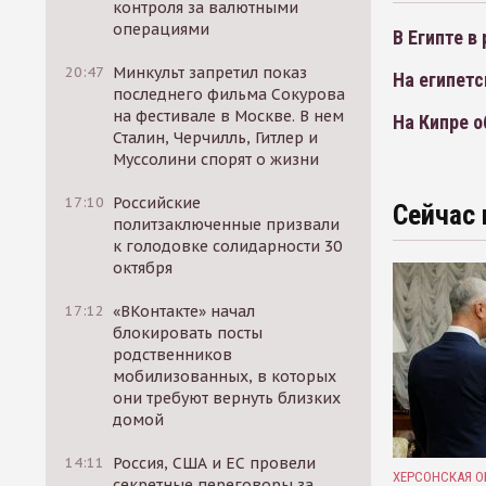
контроля за валютными
операциями
В Египте в
20:47
Минкульт запретил показ
На египетс
последнего фильма Сокурова
на фестивале в Москве. В нем
На Кипре о
Сталин, Черчилль, Гитлер и
Муссолини спорят о жизни
17:10
Российские
Сейчас 
политзаключенные призвали
к голодовке солидарности 30
октября
17:12
«ВКонтакте» начал
блокировать посты
родственников
мобилизованных, в которых
они требуют вернуть близких
домой
14:11
Россия, США и ЕС провели
ХЕРСОНСКАЯ О
секретные переговоры за