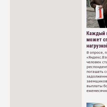
Каждый 
может сп
нагрузко
В опросе, 
«Яндекс.Вз
человек ст
респондент
погашать 
задолженно
заемщиков
выплаты б
ежемесячн