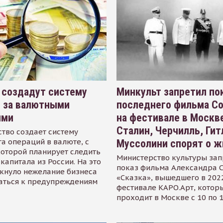
 создадут систему
Минкульт запретил по
я за валютными
последнего фильма С
ями
на фестивале в Москве
Сталин, Черчилль, Гит
тво создает систему
а операций в валюте, с
Муссолини спорят о ж
оторой планирует следить
Министерство культуры зап
капитала из России. На это
показ фильма Александра 
кнуло нежелание бизнеса
«Сказка», вышедшего в 2022
аться к предупреждениям
фестивале КАРО.Арт, котор
проходит в Москве с 10 по 