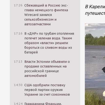
17:26
Сбежавший в Россию экс-
В Карели
глава немецкого финтеха
путешест
Wirecard занялся
сельхозбизнесом и
автозапчастями
17:16
В «ДНР» по трубам отопления
потечет зеленая вода. Таким
образом «власти» решили
бороться со сливом воды из
батарей
17:13
Власти Эстонии объявили о
продаже оставленных на
российской границе
автомобилей
14:30
США одобрили поставку
первой партии оружия
Украине за счет союзников
14:24
Гражданина Франции,