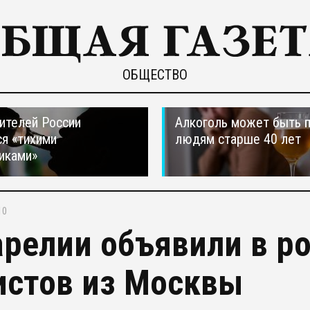
ОБЩЕСТВО
ителей России
Алкоголь может быть 
я «тихими
людям старше 40 лет
иками»
10
арелии объявили в р
истов из Москвы