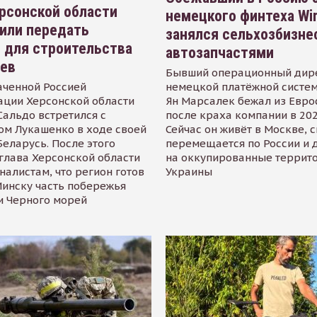
рсонской области
немецкого финтеха Wi
или передать
занялся сельхозбизне
 для строительства
автозапчастями
иев
Бывший операционный дир
аченной Россией
немецкой платёжной систем
ации Херсонской области
Ян Марсалек бежал из Евр
альдо встретился с
после краха компании в 202
ом Лукашенко в ходе своей
Сейчас он живёт в Москве, 
Беларусь. После этого
перемещается по России и 
глава Херсонской области
на оккупированные террит
налистам, что регион готов
Украины
инску часть побережья
и Черного морей