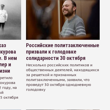
каз
Российские политзаключенные
окурова
призвали к голодовке
. В нем
солидарности 30 октября
лер и
Несколько российских политиков и
общественных деятелей, находящихся
изни
за решеткой и признанных
ретило
политзаключенными, заявили, что
Сокурова
проведут 30 октября однодневную
 году, на
голодовку
ый
15 октября