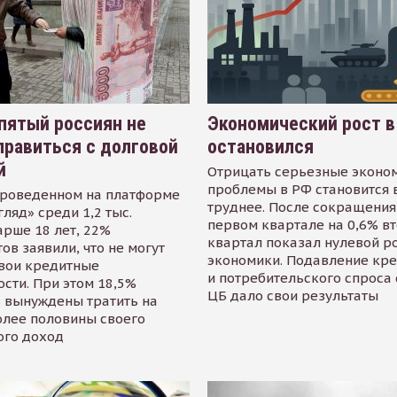
пятый россиян не
Экономический рост в
равиться с долговой
остановился
й
Отрицать серьезные эконо
проблемы в РФ становится 
проведенном на платформе
труднее. После сокращения
гляд» среди 1,2 тыс.
первом квартале на 0,6% в
арше 18 лет, 22%
квартал показал нулевой р
ов заявили, что не могут
экономики. Подавление кр
свои кредитные
и потребительского спроса
сти. При этом 18,5%
ЦБ дало свои результаты
 вынуждены тратить на
олее половины своего
ого доход