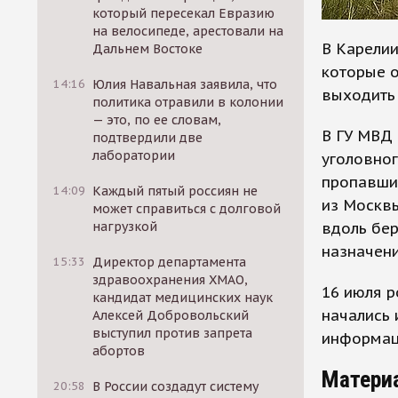
который пересекал Евразию
на велосипеде, арестовали на
В Карелии
Дальнем Востоке
которые о
14:16
Юлия Навальная заявила, что
выходить 
политика отравили в колонии
— это, по ее словам,
В ГУ МВД 
подтвердили две
лаборатории
уголовно
пропавших
14:09
Каждый пятый россиян не
из Москв
может справиться с долговой
вдоль бер
нагрузкой
назначени
15:33
Директор департамента
здравоохранения ХМАО,
16 июля р
кандидат медицинских наук
начались 
Алексей Добровольский
выступил против запрета
информац
абортов
Матери
20:58
В России создадут систему