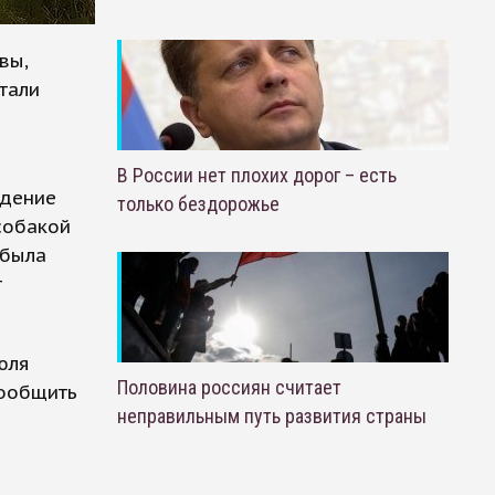
вы,
тали
В России нет плохих дорог – есть
ждение
только бездорожье
собакой
 была
т
юля
Половина россиян считает
сообщить
неправильным путь развития страны