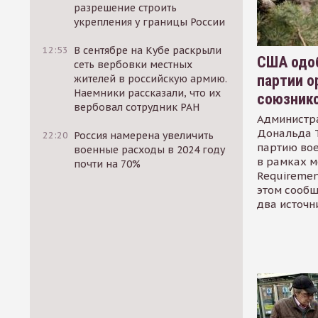
разрешение строить
укрепления у границы России
12:53
В сентябре на Кубе раскрыли
США одоб
сеть вербовки местных
партии о
жителей в российскую армию.
Наемники рассказали, что их
союзник
вербовал сотрудник РАН
Администр
Дональда 
22:20
Россия намерена увеличить
партию во
военные расходы в 2024 году
в рамках м
почти на 70%
Requirement
этом сообщ
два источн