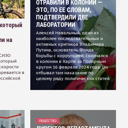
ОТРАВИЛИ В КОЛОНИИ —
ЭТО, ПО ЕЕ СЛОВАМ,
ПОДТВЕРДИЛИ ДВЕ
ЛАБОРАТОРИИ
 который
Алексей Навальный, один из
наиболее последовательных и
ли на
активных критиков Владимира
Путина, основатель Фонда
 СИЗО
борьбы с коррупцией, скончался
 который
в колонии в Харпе за Полярным
скорости
кругом 16 февраля 2024 года. Он
зревается в
отбывал там наказание по
оссийской
целому ряду политических статей
ОБЩЕСТВО