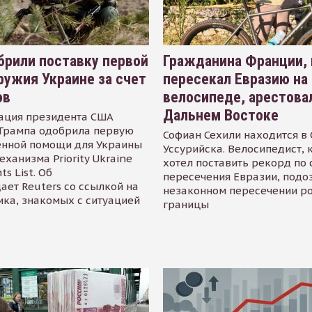
рили поставку первой
Гражданина Франции,
ружия Украине за счет
пересекал Евразию на
ов
велосипеде, арестова
Дальнем Востоке
ация президента США
Трампа одобрила первую
Софиан Сехили находится в
енной помощи для Украины
Уссурийска. Велосипедист,
еханизма Priority Ukraine
хотел поставить рекорд по 
s List. Об
пересечения Евразии, подо
ает Reuters со ссылкой на
незаконном пересечении р
ика, знакомых с ситуацией
границы