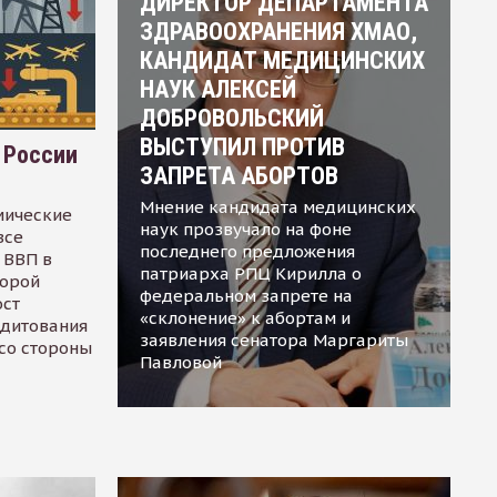
ДИРЕКТОР ДЕПАРТАМЕНТА
ЗДРАВООХРАНЕНИЯ ХМАО,
КАНДИДАТ МЕДИЦИНСКИХ
НАУК АЛЕКСЕЙ
ДОБРОВОЛЬСКИЙ
ВЫСТУПИЛ ПРОТИВ
 России
ЗАПРЕТА АБОРТОВ
Мнение кандидата медицинских
мические
наук прозвучало на фоне
все
последнего предложения
 ВВП в
патриарха РПЦ Кирилла о
торой
федеральном запрете на
ост
«склонение» к абортам и
едитования
заявления сенатора Маргариты
 со стороны
Павловой