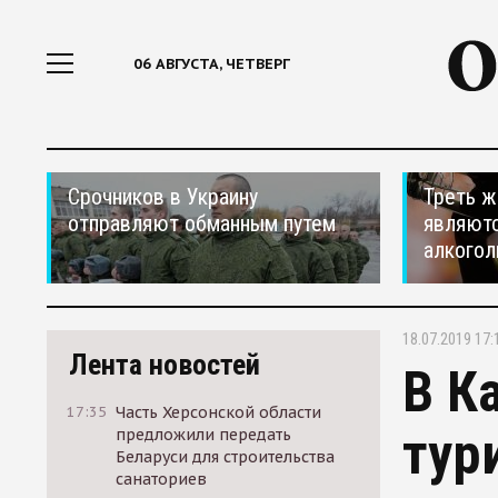
06 АВГУСТА, ЧЕТВЕРГ
Срочников в Украину
Треть ж
отправляют обманным путем
являютс
алкогол
18.07.2019 17:
Лента новостей
В К
17:35
Часть Херсонской области
тур
предложили передать
Беларуси для строительства
санаториев