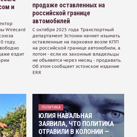
продаже оставленных на
сом и
российской границе
автомобилей
ектор
ы Wirecard
С октября 2025 года Транспортный
осоюза
департамент Эстонии начнет изымать
0 году.
оставленные на парковке возле КПП
свободно
на российской границе автомобили, а
даже ездит
потом - если их законные владельцы
ории
не объявятся через месяц - продавать.
Об этом сообщает эстонское издание
ERR
ПОЛИТИКА
ЮЛИЯ НАВАЛЬНАЯ
ЗАЯВИЛА, ЧТО ПОЛИТИКА
ОТРАВИЛИ В КОЛОНИИ —