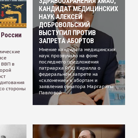
ЗДРАВООХРАНЕНИЯ ХМАО,
КАНДИДАТ МЕДИЦИНСКИХ
НАУК АЛЕКСЕЙ
ДОБРОВОЛЬСКИЙ
ВЫСТУПИЛ ПРОТИВ
 России
ЗАПРЕТА АБОРТОВ
Мнение кандидата медицинских
мические
наук прозвучало на фоне
все
последнего предложения
 ВВП в
патриарха РПЦ Кирилла о
торой
федеральном запрете на
ост
«склонение» к абортам и
едитования
заявления сенатора Маргариты
 со стороны
Павловой