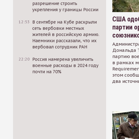
разрешение строить
укрепления у границы России
США одоб
12:53
В сентябре на Кубе раскрыли
партии о
сеть вербовки местных
союзник
жителей в российскую армию.
Наемники рассказали, что их
Администр
вербовал сотрудник РАН
Дональда 
партию во
22:20
Россия намерена увеличить
в рамках м
военные расходы в 2024 году
Requirement
почти на 70%
этом сообщ
два источн