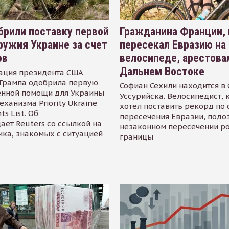
рили поставку первой
Гражданина Франции,
ружия Украине за счет
пересекал Евразию на
ов
велосипеде, арестова
Дальнем Востоке
ация президента США
Трампа одобрила первую
Софиан Сехили находится в
енной помощи для Украины
Уссурийска. Велосипедист,
еханизма Priority Ukraine
хотел поставить рекорд по 
s List. Об
пересечения Евразии, подо
ает Reuters со ссылкой на
незаконном пересечении р
ика, знакомых с ситуацией
границы