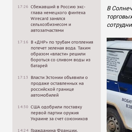
17:26
Сбежавший в Россию экс-
В Солнеч
глава немецкого финтеха
торговых
Wirecard занялся
сотрудн
сельхозбизнесом и
автозапчастями
17:16
В «ДНР» по трубам отопления
потечет зеленая вода. Таким
образом «власти» решили
бороться со сливом воды из
батарей
17:13
Власти Эстонии объявили о
продаже оставленных на
российской границе
автомобилей
14:30
США одобрили поставку
первой партии оружия
Украине за счет союзников
14:24
Гражданина Франции,