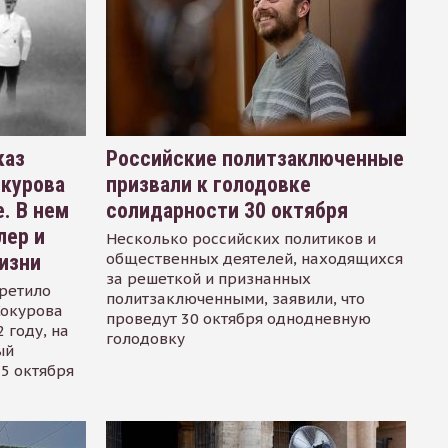
каз
Российские политзаключенные
окурова
призвали к голодовке
. В нем
солидарности 30 октября
лер и
Несколько российских политиков и
общественных деятелей, находящихся
изни
за решеткой и признанных
ретило
политзаключенными, заявили, что
Сокурова
проведут 30 октября однодневную
 году, на
голодовку
ый
15 октября