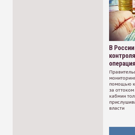
В России
контрол
операци
Правительс
мониторинг
помощью к
за оттоком 
кабмин тол
прислушив
власти