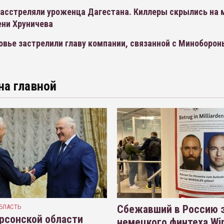
расстреляли уроженца Дагестана. Киллеры скрылись на
ени Хруничева
овье застрелили главу компании, связанной с Миноборон
на главной
БЛАСТЬ
Сбежавший в Россию э
рсонской области
немецкого финтеха Wi